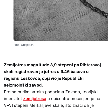
Foto: Unsplash
Zemljotres magnitude 3,9 stepeni po Rihterovoj
skali registrovan je jutros u 9.46 časova u
regionu Leskovca, objavio je Republički
seizmološki zavod.
Prema preliminarnim podacima Zavoda, teorijski
intenzitet
zemljotresa
u epicentru procenjen je na
V–VI stepeni Merkalijeve skale, što znači da je