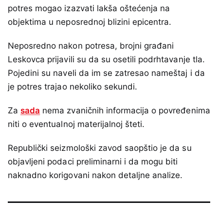
potres mogao izazvati lakša oštećenja na
objektima u neposrednoj blizini epicentra.
Neposredno nakon potresa, brojni građani
Leskovca prijavili su da su osetili podrhtavanje tla.
Pojedini su naveli da im se zatresao nameštaj i da
je potres trajao nekoliko sekundi.
Za
sada
nema zvaničnih informacija o povređenima
niti o eventualnoj materijalnoj šteti.
Republički seizmološki zavod saopštio je da su
objavljeni podaci preliminarni i da mogu biti
naknadno korigovani nakon detaljne analize.