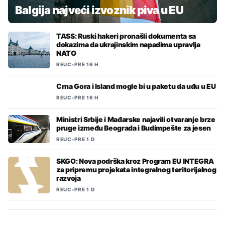
Balgija najveći izvoznik piva u EU
TASS: Ruski hakeri pronašli dokumenta sa
dokazima da ukrajinskim napadima upravlja
NATO
REUC
•
PRE 16 H
Crna Gora i Island mogle bi u paketu da uđu u EU
REUC
•
PRE 16 H
Ministri Srbije i Mađarske najavili otvaranje brze
pruge između Beograda i Budimpešte za jesen
REUC
•
PRE 1 D
SKGO: Nova podrška kroz Program EU INTEGRA
za pripremu projekata integralnog teritorijalnog
razvoja
REUC
•
PRE 1 D