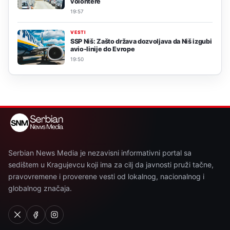
volontere
19:57
VESTI
SSP Niš: Zašto država dozvoljava da Niš izgubi
avio-linije do Evrope
19:50
Serbian News Media je nezavisni informativni portal sa
sedištem u Kragujevcu koji ima za cilj da javnosti pruži tačne,
pravovremene i proverene vesti od lokalnog, nacionalnog i
globalnog značaja.