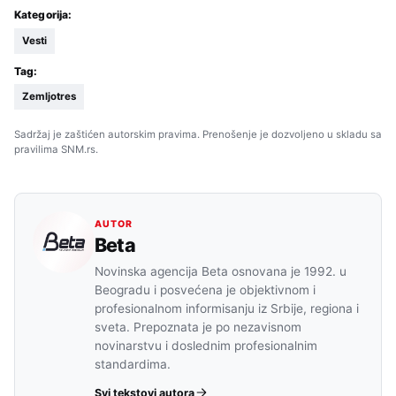
Kategorija:
Vesti
Tag:
Zemljotres
Sadržaj je zaštićen autorskim pravima. Prenošenje je dozvoljeno u skladu sa
pravilima SNM.rs.
AUTOR
Beta
Novinska agencija Beta osnovana je 1992. u
Beogradu i posvećena je objektivnom i
profesionalnom informisanju iz Srbije, regiona i
sveta. Prepoznata je po nezavisnom
novinarstvu i doslednim profesionalnim
standardima.
Svi tekstovi autora