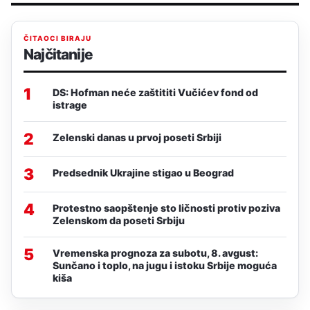
ČITAOCI BIRAJU
Najčitanije
1
DS: Hofman neće zaštititi Vučićev fond od
istrage
2
Zelenski danas u prvoj poseti Srbiji
3
Predsednik Ukrajine stigao u Beograd
4
Protestno saopštenje sto ličnosti protiv poziva
Zelenskom da poseti Srbiju
5
Vremenska prognoza za subotu, 8. avgust:
Sunčano i toplo, na jugu i istoku Srbije moguća
kiša