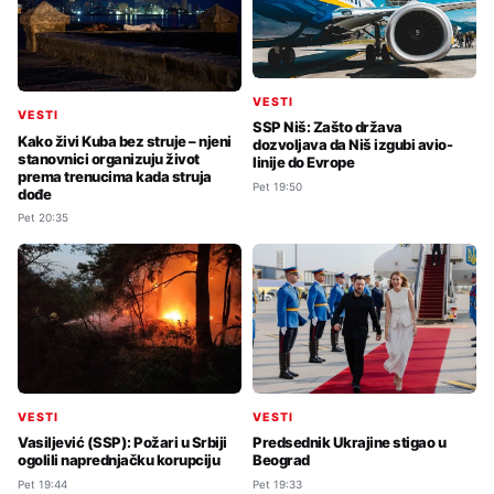
VESTI
VESTI
SSP Niš: Zašto država
Kako živi Kuba bez struje – njeni
dozvoljava da Niš izgubi avio-
stanovnici organizuju život
linije do Evrope
prema trenucima kada struja
Pet 19:50
dođe
Pet 20:35
VESTI
VESTI
Vasiljević (SSP): Požari u Srbiji
Predsednik Ukrajine stigao u
ogolili naprednjačku korupciju
Beograd
Pet 19:44
Pet 19:33