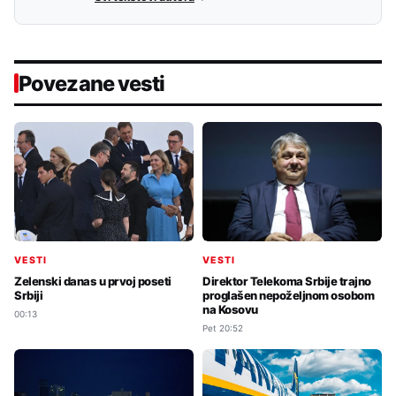
Povezane vesti
VESTI
VESTI
Zelenski danas u prvoj poseti
Direktor Telekoma Srbije trajno
Srbiji
proglašen nepoželjnom osobom
na Kosovu
00:13
Pet 20:52