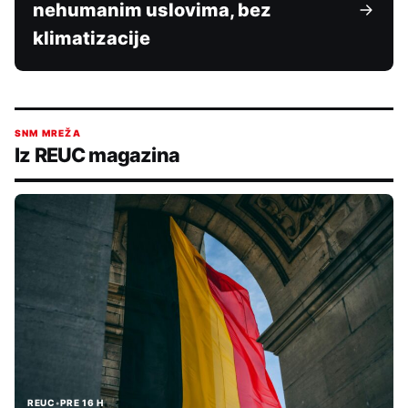
nehumanim uslovima, bez
klimatizacije
SNM MREŽA
Iz REUC magazina
REUC
•
PRE 16 H