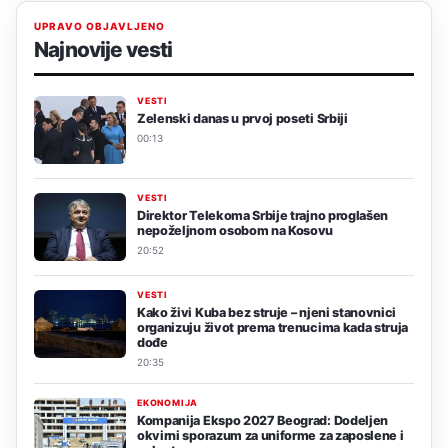
UPRAVO OBJAVLJENO
Najnovije vesti
VESTI
Zelenski danas u prvoj poseti Srbiji
00:13
VESTI
Direktor Telekoma Srbije trajno proglašen
nepoželjnom osobom na Kosovu
20:52
VESTI
Kako živi Kuba bez struje – njeni stanovnici
organizuju život prema trenucima kada struja
dođe
20:35
EKONOMIJA
Kompanija Ekspo 2027 Beograd: Dodeljen
okvirni sporazum za uniforme za zaposlene i