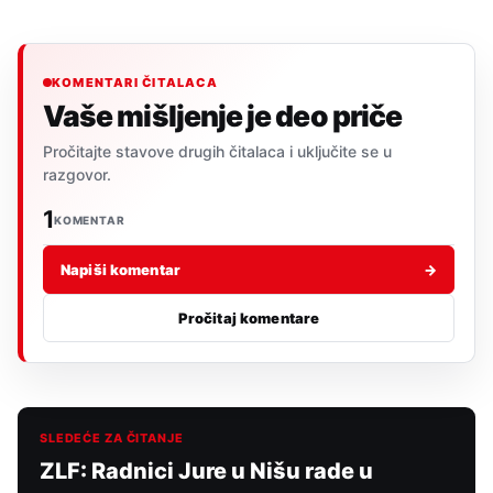
KOMENTARI ČITALACA
Vaše mišljenje je deo priče
Pročitajte stavove drugih čitalaca i uključite se u
razgovor.
1
KOMENTAR
Napiši komentar
→
Pročitaj komentare
SLEDEĆE ZA ČITANJE
ZLF: Radnici Jure u Nišu rade u