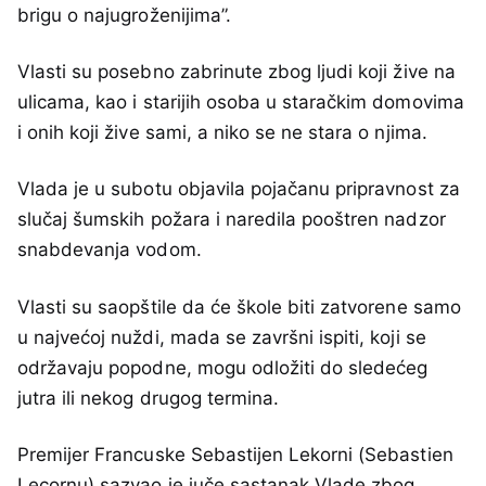
brigu o najugroženijima”.
Vlasti su posebno zabrinute zbog ljudi koji žive na
ulicama, kao i starijih osoba u staračkim domovima
i onih koji žive sami, a niko se ne stara o njima.
Vlada je u subotu objavila pojačanu pripravnost za
slučaj šumskih požara i naredila pooštren nadzor
snabdevanja vodom.
Vlasti su saopštile da će škole biti zatvorene samo
u najvećoj nuždi, mada se završni ispiti, koji se
održavaju popodne, mogu odložiti do sledećeg
jutra ili nekog drugog termina.
Premijer Francuske Sebastijen Lekorni (Sebastien
Lecornu) sazvao je juče sastanak Vlade zbog