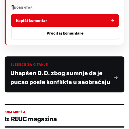
1
KOMENTAR
Napiši komentar
→
Pročitaj komentare
SLEDEĆE ZA ČITANJE
Uhapšen D. D. zbog sumnje da je
pucao posle konflikta u saobraćaju
SNM MREŽA
Iz REUC magazina