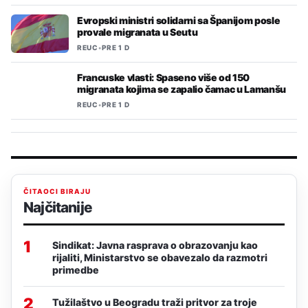
Evropski ministri solidarni sa Španijom posle
provale migranata u Seutu
REUC
•
PRE 1 D
Francuske vlasti: Spaseno više od 150
migranata kojima se zapalio čamac u Lamanšu
REUC
•
PRE 1 D
ČITAOCI BIRAJU
Najčitanije
1
Sindikat: Javna rasprava o obrazovanju kao
rijaliti, Ministarstvo se obavezalo da razmotri
primedbe
2
Tužilaštvo u Beogradu traži pritvor za troje