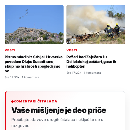
VESTI
VESTI
Pismo mladih iz Srbije i Hrvatske
Požari kod Zaječara i u
povodom Oluje: Susedi smo,
Deliblatskoj peščari, gase ih
skupimo hrabrosti i pogledajmo
helikopteri
se
Sre 17:22
1 komentara
Sre 17:53
1 komentara
KOMENTARI ČITALACA
Vaše mišljenje je deo priče
Pročitajte stavove drugih čitalaca i uključite se u
razgovor.