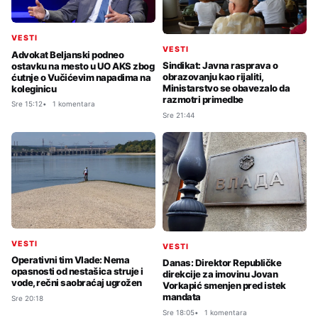
VESTI
VESTI
Advokat Beljanski podneo
Sindikat: Javna rasprava o
ostavku na mesto u UO AKS zbog
obrazovanju kao rijaliti,
ćutnje o Vučićevim napadima na
Ministarstvo se obavezalo da
koleginicu
razmotri primedbe
Sre 15:12
1 komentara
Sre 21:44
VESTI
VESTI
Operativni tim Vlade: Nema
Danas: Direktor Republičke
opasnosti od nestašica struje i
direkcije za imovinu Jovan
vode, rečni saobraćaj ugrožen
Vorkapić smenjen pred istek
mandata
Sre 20:18
Sre 18:05
1 komentara