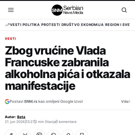
Pređi
na
Otvori
Otvo
sadržaj
meni
pret
VESTI
POLITIKA
PROTESTI
DRUŠTVO
EKONOMIJA
REGION I SVET
VESTI
Zbog vrućine Vlada
Francuske zabranila
alkoholna pića i otkazala
manifestacije
›
Postavi
SNM.rs
kao omiljeni Google izvor
Više
Autor:
Beta
21. jun 2026.
13:27
2 min čitanja
1 komentara