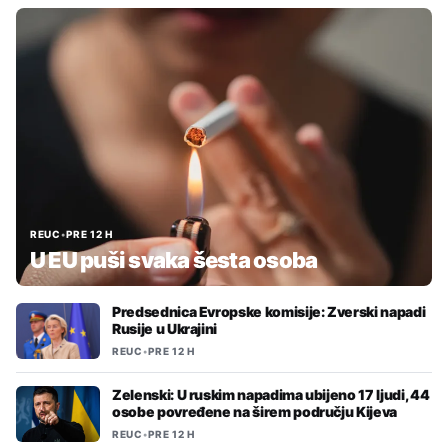
REUC
•
PRE 12 H
U EU puši svaka šesta osoba
Predsednica Evropske komisije: Zverski napadi
Rusije u Ukrajini
REUC
•
PRE 12 H
Zelenski: U ruskim napadima ubijeno 17 ljudi, 44
osobe povređene na širem području Kijeva
REUC
•
PRE 12 H