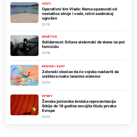
VESTI
Operativni tim Vlade: Nema opasnosti od
nestašica struje i vode, rečni saobraćaj
ugrožen
20:18
DRUŠTVO
Solidarnost: Država sistemski da stane na put
femicidu
20:06
REGION I SVET
Zelenski obećao da će vojska nastaviti da
uništava ruske lansirne sisteme
20:04
SPORT
Ženska juniorska teniska reprezentacija
Srbije do 18 godina osvojila titulu prvaka
Evrope
20:03