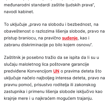
međunarodni standardi zaštite ljudskih prava“,
navodi kabinet.
To uključuje „pravo na slobodu i bezbednost, na
obaveštenost o razlozima lišenja slobode, pravo na
pristup braniocu, na pravično
suđenje
, kao i
zabranu diskriminacije po bilo kojem osnovu“.
Zaštitnik je posebno tražio da se ispita da li su u
slučaju maloletnog lica poštovane garancije
predviđene Konvencijom
UN
o pravima deteta što
uključuje načelo najboljeg interesa deteta, pravo na
pravnu pomoć, prisustvo roditelja ili zakonskog
zastupnika i primenu lišenja slobode isključivo kao
krajnje mere i u najkraćem mogućem trajanju.