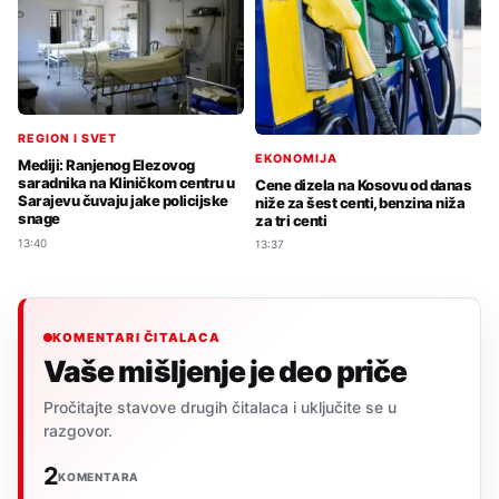
REGION I SVET
EKONOMIJA
Mediji: Ranjenog Elezovog
saradnika na Kliničkom centru u
Cene dizela na Kosovu od danas
Sarajevu čuvaju jake policijske
niže za šest centi, benzina niža
snage
za tri centi
13:40
13:37
KOMENTARI ČITALACA
Vaše mišljenje je deo priče
Pročitajte stavove drugih čitalaca i uključite se u
razgovor.
2
KOMENTARA