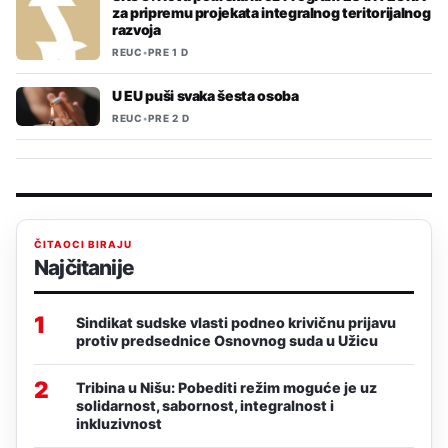
za pripremu projekata integralnog teritorijalnog
razvoja
REUC
•
PRE 1 D
U EU puši svaka šesta osoba
REUC
•
PRE 2 D
ČITAOCI BIRAJU
Najčitanije
1
Sindikat sudske vlasti podneo krivičnu prijavu
protiv predsednice Osnovnog suda u Užicu
2
Tribina u Nišu: Pobediti režim moguće je uz
solidarnost, sabornost, integralnost i
inkluzivnost