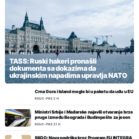
REUC
•
PRE 2 H
TASS: Ruski hakeri pronašli
dokumenta sa dokazima da
ukrajinskim napadima upravlja NATO
Crna Gora i Island mogle bi u paketu da uđu u EU
REUC
•
PRE 2 H
Ministri Srbije i Mađarske najavili otvaranje brze
pruge između Beograda i Budimpešte za jesen
REUC
•
PRE 21 H
SKGO: Nova podrška kroz Program EU INTEGRA