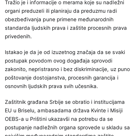
Tražio je i informacije o merama koje su nadležni
organi preduzeli ili planiraju da preduzmu radi
obezbeđivanja pune primene međunarodnih
standarda ljudskih prava i zaštite procesnih prava
privedenih.
Istakao je da je od izuzetnog značaja da se svaki
postupak povodom ovog događaja sprovodi
zakonito, nepristrasno i bez diskriminacije, uz puno
poštovanje dostojanstva, procesnih garancija i
osnovnih ljudskih prava svih učesnika.
Zaštitnik građana Srbije se obratio i institucijama
EU u Briselu, ambasadama država Kvinte i Misiji
OEBS-a u Prištini ukazavši na potrebu da se
postupanje nadležnih organa sprovede u skladu sa