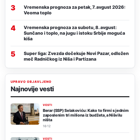
3
Vremenska prognoza za petak, 7. avgust 2026:
Veoma toplo
4
Vremenska prognoza za subotu, 8. avgust:
Sunčano i toplo, na jugu i istoku Srbije moguća
kiša
5
Super liga: Zvezda dočekuje Novi Pazar, odložen
meč Radničkog iz Niša i Partizana
UPRAVO OBJAVLJENO
Najnovije vesti
VESTI
Berar (SSP) Selakoviću: Kako to firmi s jednim
zaposlenim tri miliona iz budžeta, a Nišvilu
ništa
16:12
VESTI