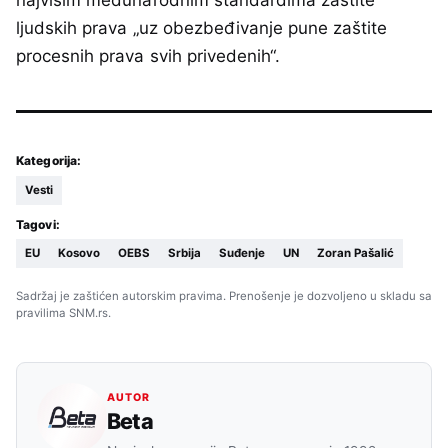
najvišim međunarodnim standardima zaštite
ljudskih prava „uz obezbeđivanje pune zaštite
procesnih prava svih privedenih“.
Kategorija:
Vesti
Tagovi:
EU
Kosovo
OEBS
Srbija
Suđenje
UN
Zoran Pašalić
Sadržaj je zaštićen autorskim pravima. Prenošenje je dozvoljeno u skladu sa
pravilima SNM.rs.
AUTOR
Beta