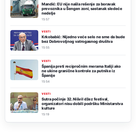
Mandić: EU nije našla rešenje za boravak
prevoznika u Šengen zoni, sastanak sledeće
nedelje
15:57
VESTI
Krkobabić: Nijedno veće selo ne sme da bude
bez Dobrovoljnog vatrogasnog društva
15:55
VESTI
Španija preti recipročnim merama Italiji ako
ne ukine granične kontrole za putnike iz
Španije
15:54
VESTI
Sutra počinje 32. Nišvil džez festival,
organizatori nisu dobili podršku Ministarstva
kulture
15:19