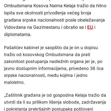
Ombudsmana Kosova Naima Kelaja tražio da hitno
ispita sve okolnosti privođenja većeg broja
građana srpske nacionalnosti posle obeležavanja
Vidovdana na Gazimestanu i obratio se i
EU
i
diplomatama.
Pašalićev kabinet je saopštio da je on u dopisu
tražio od kosovskog Ombudsmana da prati
zakonitost postupanja nadležnih organa jer je, po
javno dostupnim informacijama, privedeno 36 lica
srpske nacionalnosti, među kojima i jedno
maloletno.
„Zaštitnik građana je od gospodina Kelaja tražio da
utvrdi da li su prilikom lišenja slobode, zadržavanja
i pokretanja prekršajnih postupaka poštovani