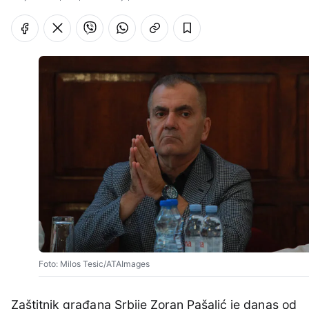
Foto: Milos Tesic/ATAImages
Zaštitnik građana Srbije Zoran Pašalić je danas od