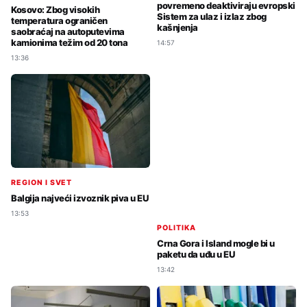
povremeno deaktiviraju evropski
Kosovo: Zbog visokih
Sistem za ulaz i izlaz zbog
temperatura ograničen
kašnjenja
saobraćaj na autoputevima
kamionima težim od 20 tona
14:57
13:36
REGION I SVET
Balgija najveći izvoznik piva u EU
13:53
POLITIKA
Crna Gora i Island mogle bi u
paketu da uđu u EU
13:42