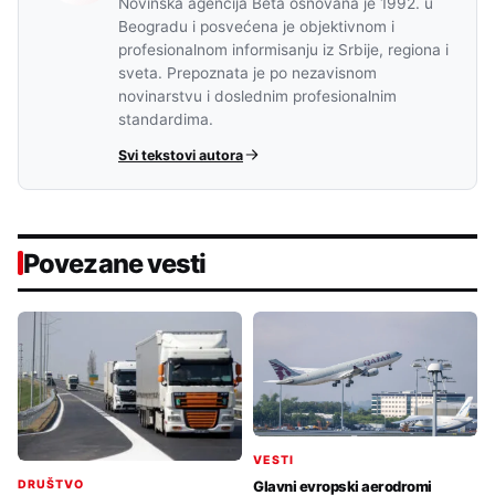
Novinska agencija Beta osnovana je 1992. u
Beogradu i posvećena je objektivnom i
profesionalnom informisanju iz Srbije, regiona i
sveta. Prepoznata je po nezavisnom
novinarstvu i doslednim profesionalnim
standardima.
Svi tekstovi autora
Povezane vesti
VESTI
Glavni evropski aerodromi
DRUŠTVO