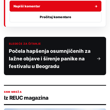
Napiši komentar
→
Pročitaj komentare
SLEDEĆE ZA ČITANJE
Počela hapšenja osumnjičenih za
lažne objave i širenje panike na
festivalu u Beogradu
SNM MREŽA
Iz REUC magazina