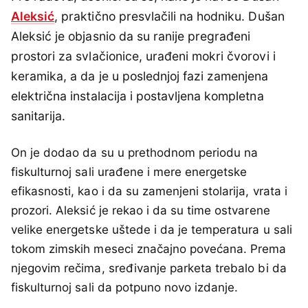
Aleksić
, praktično presvlačili na hodniku. Dušan
Aleksić je objasnio da su ranije pregrađeni
prostori za svlačionice, urađeni mokri čvorovi i
keramika, a da je u poslednjoj fazi zamenjena
električna instalacija i postavljena kompletna
sanitarija.
On je dodao da su u prethodnom periodu na
fiskulturnoj sali urađene i mere energetske
efikasnosti, kao i da su zamenjeni stolarija, vrata i
prozori. Aleksić je rekao i da su time ostvarene
velike energetske uštede i da je temperatura u sali
tokom zimskih meseci značajno povećana. Prema
njegovim rečima, sređivanje parketa trebalo bi da
fiskulturnoj sali da potpuno novo izdanje.