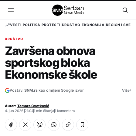
Pređi
na
Otvori
Otvo
sadržaj
meni
pret
VESTI
POLITIKA
PROTESTI
DRUŠTVO
EKONOMIJA
REGION I SVET
DRUŠTVO
Završena obnova
sportskog bloka
Ekonomske škole
›
Postavi
SNM.rs
kao omiljeni Google izvor
Više
Autor:
Tamara Cvetković
4. jun 2026.
21:04
1 min čitanja
1 komentara