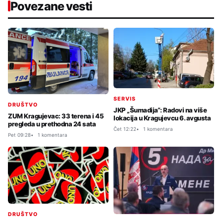
Povezane vesti
SERVIS
DRUŠTVO
JKP „Šumadija“: Radovi na više
ZUM Kragujevac: 33 terena i 45
lokacija u Kragujevcu 6. avgusta
pregleda u prethodna 24 sata
Čet 12:22
1 komentara
Pet 09:28
1 komentara
DRUŠTVO