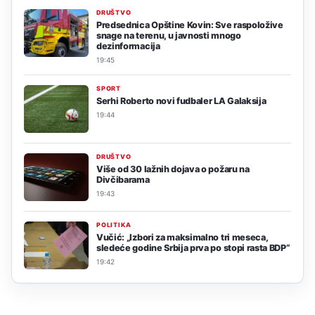
DRUŠTVO
Predsednica Opštine Kovin: Sve raspoložive
snage na terenu, u javnosti mnogo
dezinformacija
19:45
SPORT
Serhi Roberto novi fudbaler LA Galaksija
19:44
DRUŠTVO
Više od 30 lažnih dojava o požaru na
Divčibarama
19:43
POLITIKA
Vučić: „Izbori za maksimalno tri meseca,
sledeće godine Srbija prva po stopi rasta BDP“
19:42