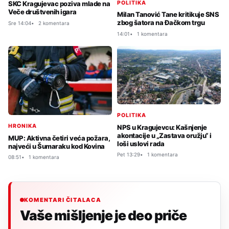
POLITIKA
SKC Kragujevac poziva mlade na
Veče društvenih igara
Milan Tanović Tane kritikuje SNS
zbog šatora na Đačkom trgu
Sre 14:04
2 komentara
14:01
1 komentara
POLITIKA
HRONIKA
NPS u Kragujevcu: Kašnjenje
akontacije u „Zastava oružju“ i
MUP: Aktivna četiri veća požara,
loši uslovi rada
najveći u Šumaraku kod Kovina
Pet 13:29
1 komentara
08:51
1 komentara
KOMENTARI ČITALACA
Vaše mišljenje je deo priče