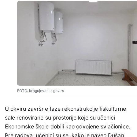
FOTO: kragujevac.ls.gov.rs
U okviru završne faze rekonstrukcije fiskulturne
sale renovirane su prostorije koje su učenici
Ekonomske škole dobili kao odvojene svlačionice.
Pre radova, učenici su se, kako je naveo Dušan