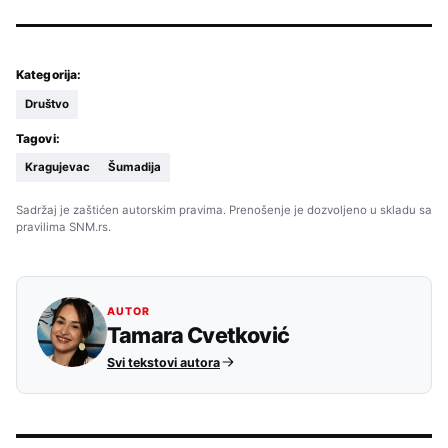
Kategorija:
Društvo
Tagovi:
Kragujevac
Šumadija
Sadržaj je zaštićen autorskim pravima. Prenošenje je dozvoljeno u skladu sa
pravilima SNM.rs.
AUTOR
Tamara Cvetković
Svi tekstovi autora