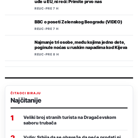
uđe u EU, ni reći: Primite prvo nas
REUC
•
PRE 7 H
BBC o poseti Zelenskog Beogradu (VIDEO)
REUC
•
PRE 7 H
Najmanje tri osobe, među kojima jedno dete,
poginule noćas u ruskim napadima kod Kijeva
REUC
•
PRE 8 H
ČITAOCI BIRAJU
Najčitanije
1
Veliki broj stranih turista na Dragačevskom
saboru trubača
2
Vulin: Srbija da se obaveže da neće prodati ni