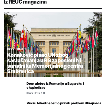
Iz REUC magazina
REUC
•
PRE 2 H
Konaković pisao UN zbog
saslušavanja u RS zaposlenih i
saradnika Memorijalnog centra
Srebrenica
Dron uleteo iz Rumunije u Bugarsku i
eksplodirao
REUC
•
PRE 7 H
Vučić: Nikad nećemo praviti problem Ukrajini da