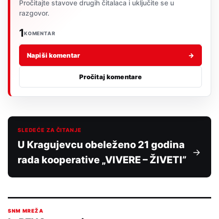
Pročitajte stavove drugih čitalaca i uključite se u
razgovor.
1
KOMENTAR
Napiši komentar
→
Pročitaj komentare
SLEDEĆE ZA ČITANJE
U Kragujevcu obeleženo 21 godina
rada kooperative „VIVERE – ŽIVETI”
SNM MREŽA