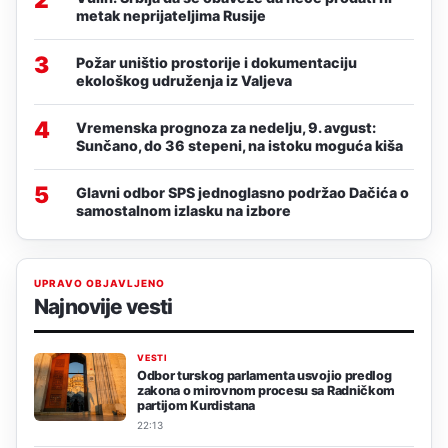
metak neprijateljima Rusije
3
Požar uništio prostorije i dokumentaciju
ekološkog udruženja iz Valjeva
4
Vremenska prognoza za nedelju, 9. avgust:
Sunčano, do 36 stepeni, na istoku moguća kiša
5
Glavni odbor SPS jednoglasno podržao Dačića o
samostalnom izlasku na izbore
UPRAVO OBJAVLJENO
Najnovije vesti
VESTI
Odbor turskog parlamenta usvojio predlog
zakona o mirovnom procesu sa Radničkom
partijom Kurdistana
22:13