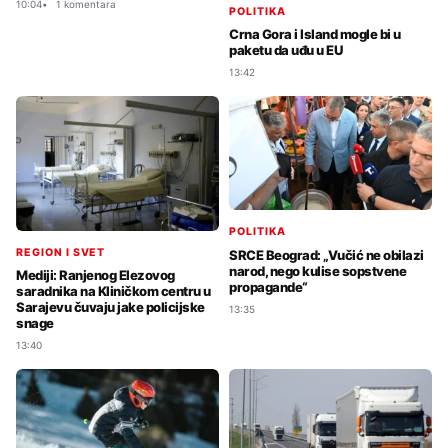
10:04
1 komentara
POLITIKA
Crna Gora i Island mogle bi u
paketu da uđu u EU
13:42
POLITIKA
REGION I SVET
SRCE Beograd: „Vučić ne obilazi
narod, nego kulise sopstvene
Mediji: Ranjenog Elezovog
propagande“
saradnika na Kliničkom centru u
Sarajevu čuvaju jake policijske
13:35
snage
13:40