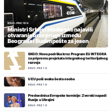
REUC
•
PRE 18 H
Ministri Srbije i Mađarske najavili
otvaranje brze pruge između
Beograda i Budimpešte za jesen
SKGO: Nova podrška kroz Program EU INTEGRA
za pripremu projekata integralnog teritorijalnog
razvoja
REUC
•
PRE 1 D
U EU puši svaka šesta osoba
REUC
•
PRE 1 D
Predsednica Evropske komisije: Zverski napadi
Rusije u Ukrajini
REUC
•
PRE 1 D