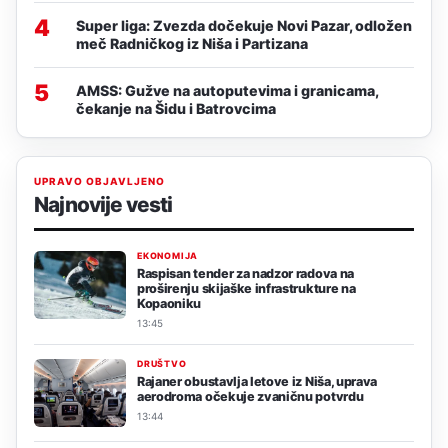
4
Super liga: Zvezda dočekuje Novi Pazar, odložen
meč Radničkog iz Niša i Partizana
5
AMSS: Gužve na autoputevima i granicama,
čekanje na Šidu i Batrovcima
UPRAVO OBJAVLJENO
Najnovije vesti
EKONOMIJA
Raspisan tender za nadzor radova na
proširenju skijaške infrastrukture na
Kopaoniku
13:45
DRUŠTVO
Rajaner obustavlja letove iz Niša, uprava
aerodroma očekuje zvaničnu potvrdu
13:44