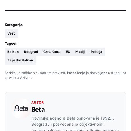
Kategorija:
Vesti
Tagovi:
Balkan
Beograd
Crna Gora
EU
Mediji
Policija
Zapadni Balkan
Sadržaj je zaštićen autorskim pravima. Prenošenje je dozvoljeno u skladu sa
pravilima SNM.rs.
AUTOR
Beta
Novinska agencija Beta osnovana je 1992. u
Beogradu i posvećena je objektivnom i
profesionalnom informisanju iz Srbije, regiona i