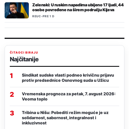
Zelenski: U ruskim napadima ubijeno 17 ljudi, 44
osobe povređene na širem području Kijeva
REUC
•
PRE 1 D
ČITAOCI BIRAJU
Najčitanije
1
Sindikat sudske vlasti podneo krivičnu prijavu
protiv predsednice Osnovnog suda u Užicu
2
Vremenska prognoza za petak, 7. avgust 2026:
Veoma toplo
3
Tribina u Nišu: Pobediti režim moguće je uz
solidarnost, sabornost, integralnost i
inkluzivnost