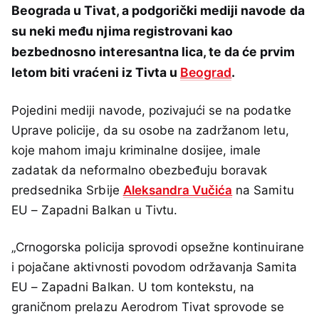
Beograda u Tivat, a podgorički mediji navode da
su neki među njima registrovani kao
bezbednosno interesantna lica, te da će prvim
letom biti vraćeni iz Tivta u
Beograd
.
Pojedini mediji navode, pozivajući se na podatke
Uprave policije, da su osobe na zadržanom letu,
koje mahom imaju kriminalne dosijee, imale
zadatak da neformalno obezbeđuju boravak
predsednika Srbije
Aleksandra Vučića
na Samitu
EU – Zapadni Balkan u Tivtu.
„Crnogorska policija sprovodi opsežne kontinuirane
i pojačane aktivnosti povodom održavanja Samita
EU – Zapadni Balkan. U tom kontekstu, na
graničnom prelazu Aerodrom Tivat sprovode se