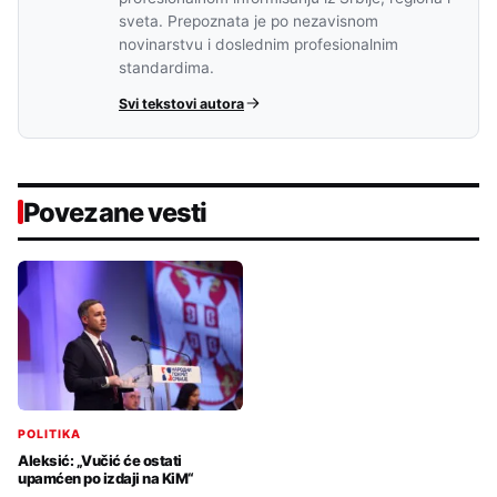
sveta. Prepoznata je po nezavisnom
novinarstvu i doslednim profesionalnim
standardima.
Svi tekstovi autora
Povezane vesti
POLITIKA
Aleksić: „Vučić će ostati
upamćen po izdaji na KiM“