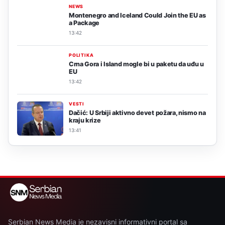
NEWS
Montenegro and Iceland Could Join the EU as
a Package
13:42
POLITIKA
Crna Gora i Island mogle bi u paketu da uđu u
EU
13:42
VESTI
Dačić: U Srbiji aktivno devet požara, nismo na
kraju krize
13:41
Serbian News Media je nezavisni informativni portal sa