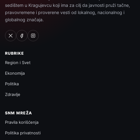
sedištem u Kragujevcu koji ima za cilj da javnosti pruži tačne,
pravovremene i proverene vesti od lokalnog, nacionalnog i
globalnog značaja.
RUBRIKE
Region i Svet
Ekonomija
Politika
Zdravlje
SNM MREŽA
Pravila korišćenja
Politika privatnosti