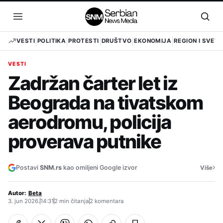
Pređi
na
Otvori
Otvo
sadržaj
meni
pret
VESTI
POLITIKA
PROTESTI
DRUŠTVO
EKONOMIJA
REGION I SVET
VESTI
Zadržan čarter let iz
Beograda na tivatskom
aerodromu, policija
proverava putnike
›
Postavi
SNM.rs
kao omiljeni Google izvor
Više
Autor:
Beta
3. jun 2026.
14:31
2 min čitanja
2 komentara