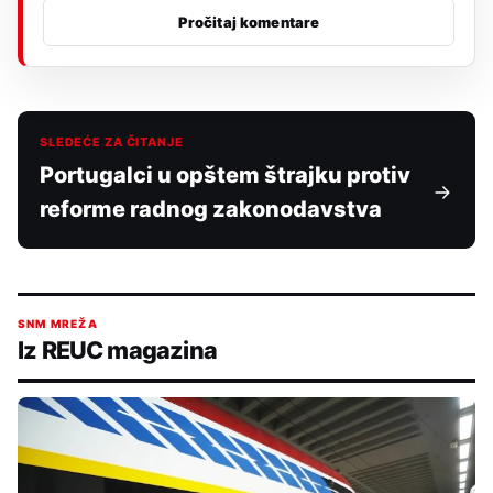
Pročitaj komentare
SLEDEĆE ZA ČITANJE
Portugalci u opštem štrajku protiv
reforme radnog zakonodavstva
SNM MREŽA
Iz REUC magazina