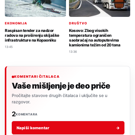
EKONOMIJA
DRUŠTVO
Raspisan tender za nadzor
Kosovo: Zbog visokih
radova na proširenju skijaške
temperatura ograničen
infrastrukture na Kopaoniku
saobraćaj na autoputevima
kamionima težim od 20 tona
13:45
13:36
KOMENTARI ČITALACA
Vaše mišljenje je deo priče
Pročitajte stavove drugih čitalaca i uključite se u
razgovor.
2
KOMENTARA
Napiši komentar
→