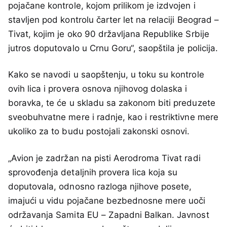
pojačane kontrole, kojom prilikom je izdvojen i
stavljen pod kontrolu čarter let na relaciji Beograd –
Tivat, kojim je oko 90 državljana Republike Srbije
jutros doputovalo u Crnu Goru“, saopštila je policija.
Kako se navodi u saopštenju, u toku su kontrole
ovih lica i provera osnova njihovog dolaska i
boravka, te će u skladu sa zakonom biti preduzete
sveobuhvatne mere i radnje, kao i restriktivne mere
ukoliko za to budu postojali zakonski osnovi.
„Avion je zadržan na pisti Aerodroma Tivat radi
sprovođenja detaljnih provera lica koja su
doputovala, odnosno razloga njihove posete,
imajući u vidu pojačane bezbednosne mere uoči
održavanja Samita EU – Zapadni Balkan. Javnost