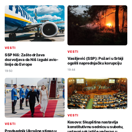
VESTI
VESTI
SSP Niš: Zašto država
Vasiljević (SSP): Požari u Srbiji
dozvoljava da Niš izgubi avio-
ogolili naprednjačku korupciju
linije do Evrope
19:44
19:50
VESTI
Kosovo: Skupština nastavlja
VESTI
konstitutivnu sednicu u subotu,
Predsednik Ukrajine stigao u
ustavni rok ističe večeras u