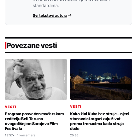
standardima.
Svi tekstovi autora
Povezane vesti
VESTI
VESTI
Kako živi Kuba bez struje – njeni
Program posvećen mađarskom
stanovnici organizuju život
reditelju Beli Taru na
prema trenucima kada struja
ovogodišnjem Sarajevo Film
dođe
Festivalu
20:35
13:57
1 komentara