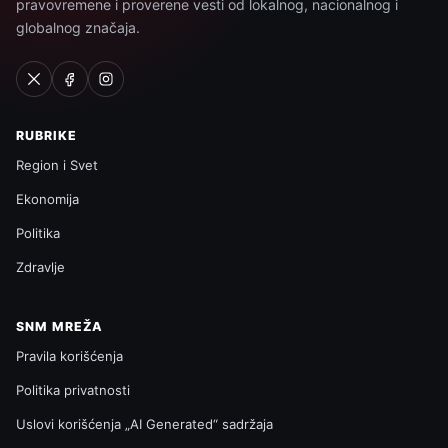
pravovremene i proverene vesti od lokalnog, nacionalnog i
globalnog značaja.
RUBRIKE
Region i Svet
Ekonomija
Politika
Zdravlje
SNM MREŽA
Pravila korišćenja
Politika privatnosti
Uslovi korišćenja „AI Generated“ sadržaja