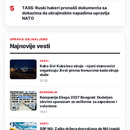
5
TASS: Ruski hakeri pronašli dokumenta sa
dokazima da ukrajinskim napadima upravlja
NATO
UPRAVO OBJAVLJENO
Najnovije vesti
VESTI
Kako živi Kuba bez struje – njeni stanovnici
organizuju život prema trenucima kada struja
dođe
20:35
EKONOMIJA
Kompanija Ekspo 2027 Beograd: Dodeljen
okvirni sporazum za uniforme za zaposlene i
volontere
19:57
VESTI
SSP Niš: Zašto država dozvoljava da Niš izgubi