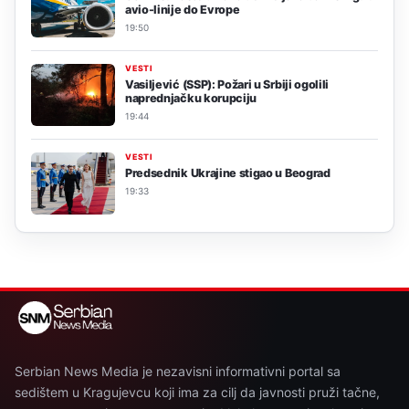
avio-linije do Evrope
19:50
VESTI
Vasiljević (SSP): Požari u Srbiji ogolili
naprednjačku korupciju
19:44
VESTI
Predsednik Ukrajine stigao u Beograd
19:33
Serbian News Media je nezavisni informativni portal sa
sedištem u Kragujevcu koji ima za cilj da javnosti pruži tačne,