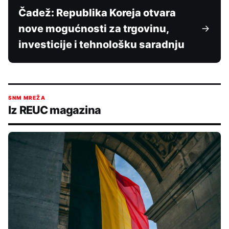
Čadež: Republika Koreja otvara
nove mogućnosti za trgovinu,
investicije i tehnološku saradnju
SNM MREŽA
Iz REUC magazina