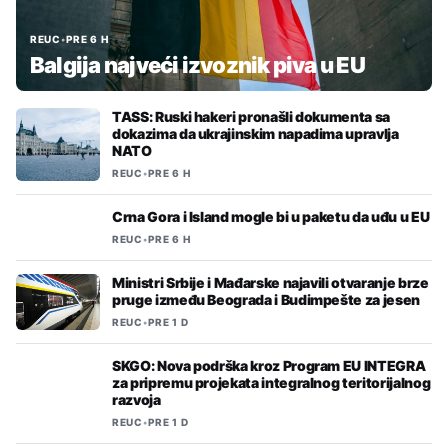
REUC
•
PRE 6 H
Balgija najveći izvoznik piva u EU
TASS: Ruski hakeri pronašli dokumenta sa
dokazima da ukrajinskim napadima upravlja
NATO
REUC
•
PRE 6 H
Crna Gora i Island mogle bi u paketu da uđu u EU
REUC
•
PRE 6 H
Ministri Srbije i Mađarske najavili otvaranje brze
pruge između Beograda i Budimpešte za jesen
REUC
•
PRE 1 D
SKGO: Nova podrška kroz Program EU INTEGRA
za pripremu projekata integralnog teritorijalnog
razvoja
REUC
•
PRE 1 D