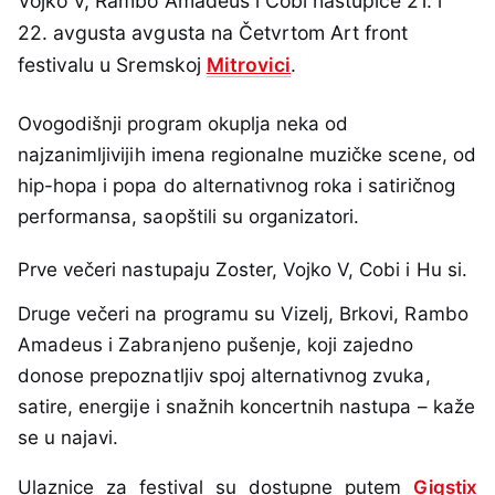
Vojko V, Rambo Amadeus i Cobi nastupiće 21. i
22. avgusta avgusta na Četvrtom Art front
festivalu u Sremskoj
Mitrovici
.
Ovogodišnji program okuplja neka od
najzanimljivijih imena regionalne muzičke scene, od
hip-hopa i popa do alternativnog roka i satiričnog
performansa, saopštili su organizatori.
Prve večeri nastupaju Zoster, Vojko V, Cobi i Hu si.
Druge večeri na programu su Vizelj, Brkovi, Rambo
Amadeus i Zabranjeno pušenje, koji zajedno
donose prepoznatljiv spoj alternativnog zvuka,
satire, energije i snažnih koncertnih nastupa – kaže
se u najavi.
Ulaznice za festival su dostupne putem
Gigstix