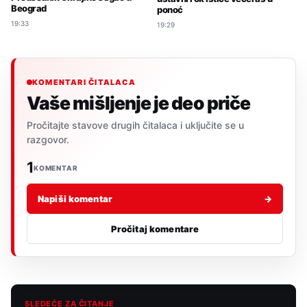
Beograd
ponoć
19:33
19:29
KOMENTARI ČITALACA
Vaše mišljenje je deo priče
Pročitajte stavove drugih čitalaca i uključite se u
razgovor.
1
KOMENTAR
Napiši komentar
→
Pročitaj komentare
SLEDEĆE ZA ČITANJE