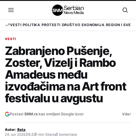
Pređi
na
Otvori
Otvo
sadržaj
meni
pret
VESTI
POLITIKA
PROTESTI
DRUŠTVO
EKONOMIJA
REGION I SVET
VESTI
Zabranjeno Pušenje,
Zoster, Vizelj i Rambo
Amadeus među
izvođačima na Art front
festivalu u avgustu
›
Postavi
SNM.rs
kao omiljeni Google izvor
Više
Autor:
Beta
24. jun 2026.
16:20
1 min čitanja
1 komentara