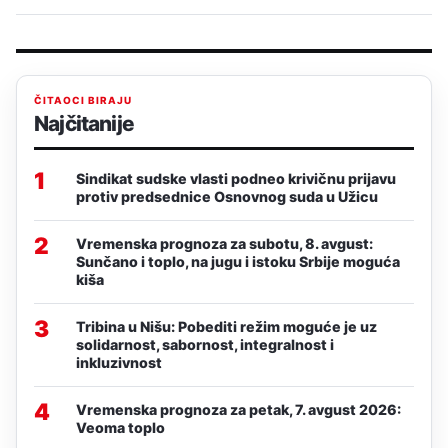
ČITAOCI BIRAJU
Najčitanije
1
Sindikat sudske vlasti podneo krivičnu prijavu
protiv predsednice Osnovnog suda u Užicu
2
Vremenska prognoza za subotu, 8. avgust:
Sunčano i toplo, na jugu i istoku Srbije moguća
kiša
3
Tribina u Nišu: Pobediti režim moguće je uz
solidarnost, sabornost, integralnost i
inkluzivnost
4
Vremenska prognoza za petak, 7. avgust 2026:
Veoma toplo