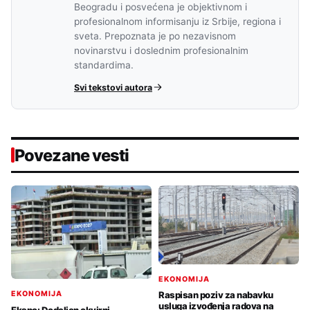
Beogradu i posvećena je objektivnom i
profesionalnom informisanju iz Srbije, regiona i
sveta. Prepoznata je po nezavisnom
novinarstvu i doslednim profesionalnim
standardima.
Svi tekstovi autora
Povezane vesti
EKONOMIJA
EKONOMIJA
Raspisan poziv za nabavku
usluga izvođenja radova na
Ekspo: Dodeljen okvirni