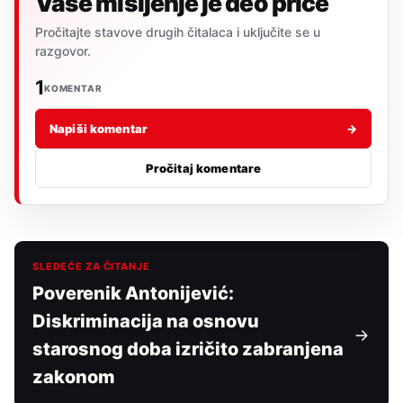
Vaše mišljenje je deo priče
Pročitajte stavove drugih čitalaca i uključite se u
razgovor.
1
KOMENTAR
Napiši komentar
→
Pročitaj komentare
SLEDEĆE ZA ČITANJE
Poverenik Antonijević:
Diskriminacija na osnovu
starosnog doba izričito zabranjena
zakonom