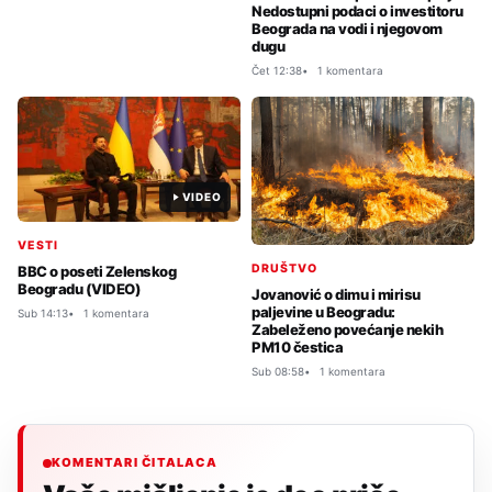
Nedostupni podaci o investitoru
Beograda na vodi i njegovom
dugu
Čet 12:38
1 komentara
VIDEO
VESTI
DRUŠTVO
BBC o poseti Zelenskog
Beogradu (VIDEO)
Jovanović o dimu i mirisu
paljevine u Beogradu:
Sub 14:13
1 komentara
Zabeleženo povećanje nekih
PM10 čestica
Sub 08:58
1 komentara
KOMENTARI ČITALACA