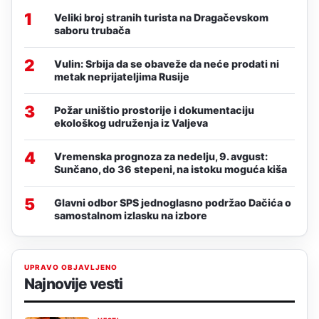
1
Veliki broj stranih turista na Dragačevskom
saboru trubača
2
Vulin: Srbija da se obaveže da neće prodati ni
metak neprijateljima Rusije
3
Požar uništio prostorije i dokumentaciju
ekološkog udruženja iz Valjeva
4
Vremenska prognoza za nedelju, 9. avgust:
Sunčano, do 36 stepeni, na istoku moguća kiša
5
Glavni odbor SPS jednoglasno podržao Dačića o
samostalnom izlasku na izbore
UPRAVO OBJAVLJENO
Najnovije vesti