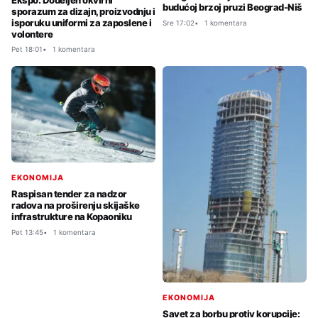
budućoj brzoj pruzi Beograd-Niš
sporazum za dizajn, proizvodnju i
isporuku uniformi za zaposlene i
Sre 17:02
1 komentara
volontere
Pet 18:01
1 komentara
EKONOMIJA
Raspisan tender za nadzor
radova na proširenju skijaške
infrastrukture na Kopaoniku
Pet 13:45
1 komentara
EKONOMIJA
Savet za borbu protiv korupcije: