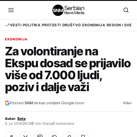
Pređi
na
Otvori
Otvo
sadržaj
meni
pret
VESTI
POLITIKA
PROTESTI
DRUŠTVO
EKONOMIJA
REGION I SVET
EKONOMIJA
Za volontiranje na
Ekspu dosad se prijavilo
više od 7.000 ljudi,
poziv i dalje važi
›
Postavi
SNM.rs
kao omiljeni Google izvor
Više
Autor:
Beta
9. jul 2026.
16:06
1 min čitanja
1 komentara