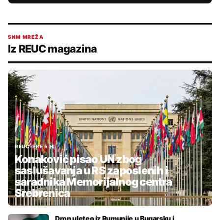
SNM MREŽA
Iz REUC magazina
REUC
•
PRE 5 H
Konaković pisao UN zbog
saslušavanja u RS zaposlenih i
saradnika Memorijalnog centra
Srebrenica
Dron uleteo iz Rumunije u Bugarsku i