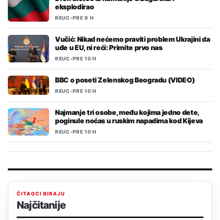
eksplodirao
REUC
•
PRE 9 H
Vučić: Nikad nećemo praviti problem Ukrajini da
uđe u EU, ni reći: Primite prvo nas
REUC
•
PRE 10 H
BBC o poseti Zelenskog Beogradu (VIDEO)
REUC
•
PRE 10 H
Najmanje tri osobe, među kojima jedno dete,
poginule noćas u ruskim napadima kod Kijeva
REUC
•
PRE 10 H
ČITAOCI BIRAJU
Najčitanije