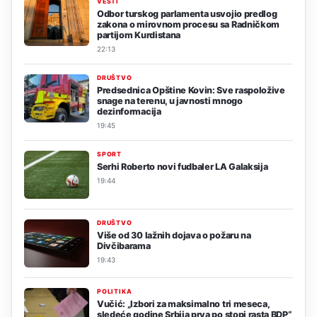
VESTI
Odbor turskog parlamenta usvojio predlog
zakona o mirovnom procesu sa Radničkom
partijom Kurdistana
22:13
DRUŠTVO
Predsednica Opštine Kovin: Sve raspoložive
snage na terenu, u javnosti mnogo
dezinformacija
19:45
SPORT
Serhi Roberto novi fudbaler LA Galaksija
19:44
DRUŠTVO
Više od 30 lažnih dojava o požaru na
Divčibarama
19:43
POLITIKA
Vučić: „Izbori za maksimalno tri meseca,
sledeće godine Srbija prva po stopi rasta BDP“