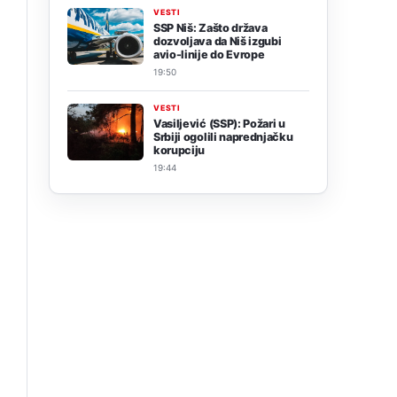
VESTI
SSP Niš: Zašto država
dozvoljava da Niš izgubi
avio-linije do Evrope
19:50
VESTI
Vasiljević (SSP): Požari u
Srbiji ogolili naprednjačku
korupciju
19:44