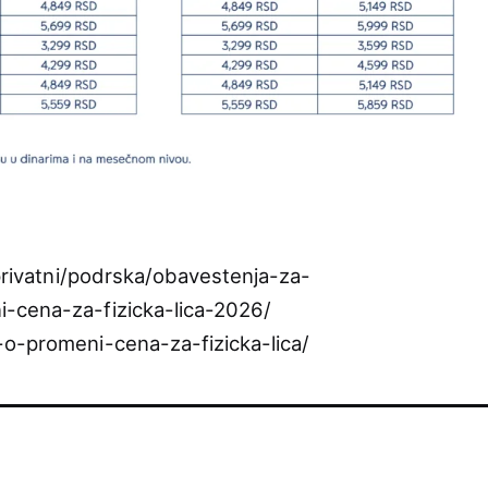
privatni/podrska/obavestenja-za-
-cena-za-fizicka-lica-2026/
-o-promeni-cena-za-fizicka-lica/