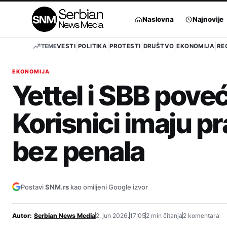
Pređi
na
Naslovna
Najnovije
sadržaj
TEME
VESTI
POLITIKA
PROTESTI
DRUŠTVO
EKONOMIJA
RE
EKONOMIJA
Yettel i SBB poveć
Korisnici imaju p
bez penala
Postavi
SNM.rs
kao omiljeni Google izvor
Autor:
Serbian News Media
2. jun 2026.
17:05
2 min čitanja
2 komentara