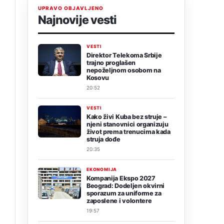
UPRAVO OBJAVLJENO
Najnovije vesti
VESTI
Direktor Telekoma Srbije
trajno proglašen
nepoželjnom osobom na
Kosovu
20:52
VESTI
Kako živi Kuba bez struje –
njeni stanovnici organizuju
život prema trenucima kada
struja dođe
20:35
EKONOMIJA
Kompanija Ekspo 2027
Beograd: Dodeljen okvirni
sporazum za uniforme za
zaposlene i volontere
19:57