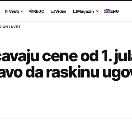
Vesti
REUC
Video
Magazin
ENG
GION I SVET
avaju cene od 1. jul
ravo da raskinu ugo