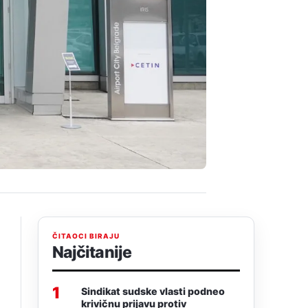
ČITAOCI BIRAJU
Najčitanije
1
Sindikat sudske vlasti podneo
krivičnu prijavu protiv