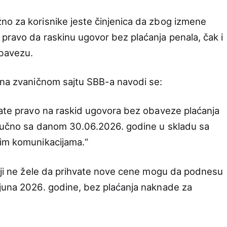
no za korisnike jeste činjenica da zbog izmene
pravo da raskinu ugovor bez plaćanja penala, čak i
obavezu.
 na zvaničnom sajtu SBB-a navodi se:
mate pravo na raskid ugovora bez obaveze plaćanja
ljučno sa danom 30.06.2026. godine u skladu sa
im komunikacijama.“
koji ne žele da prihvate nove cene mogu da podnesu
 juna 2026. godine, bez plaćanja naknade za