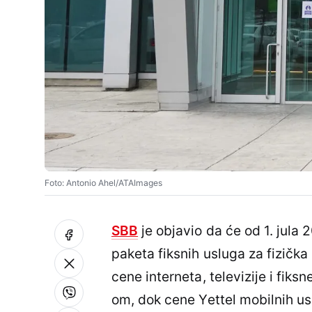
Foto: Antonio Ahel/ATAImages
SBB
je objavio da će od 1. jula
paketa fiksnih usluga za fizičk
cene interneta, televizije i fik
om, dok cene Yettel mobilnih u