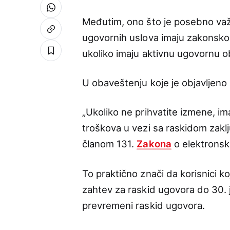
Međutim, ono što je posebno važ
ugovornih uslova imaju zakonsko 
ukoliko imaju aktivnu ugovornu 
U obaveštenju koje je objavljeno
„Ukoliko ne prihvatite izmene, i
troškova u vezi sa raskidom zak
članom 131.
Zakona
o elektronsk
To praktično znači da korisnici 
zahtev za raskid ugovora do 30.
prevremeni raskid ugovora.