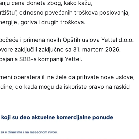
anju cena doneta zbog, kako kažu,
žištu“, odnosno povećanih troškova poslovanja,
nergije, goriva i drugih troškova.
počeće i primena novih Opštih uslova Yettel d.o.o.
vore zaključili zaključno sa 31. martom 2026.
ajanja SBB-a kompaniji Yettel.
omeni operatera ili ne žele da prihvate nove uslove,
odine, do kada mogu da iskoriste pravo na raskid