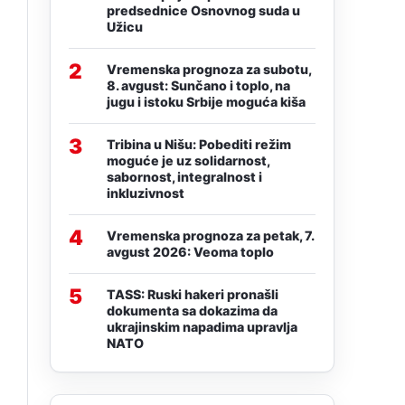
predsednice Osnovnog suda u
Užicu
2
Vremenska prognoza za subotu,
8. avgust: Sunčano i toplo, na
jugu i istoku Srbije moguća kiša
3
Tribina u Nišu: Pobediti režim
moguće je uz solidarnost,
sabornost, integralnost i
inkluzivnost
4
Vremenska prognoza za petak, 7.
avgust 2026: Veoma toplo
5
TASS: Ruski hakeri pronašli
dokumenta sa dokazima da
ukrajinskim napadima upravlja
NATO