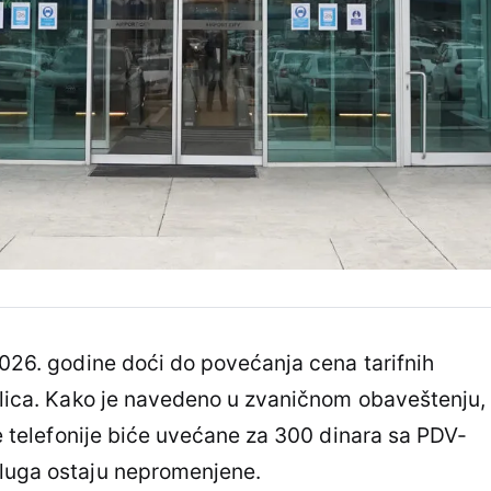
 2026. godine doći do povećanja cena tarifnih
a lica. Kako je navedeno u zvaničnom obaveštenju,
sne telefonije biće uvećane za 300 dinara sa PDV-
sluga ostaju nepromenjene.