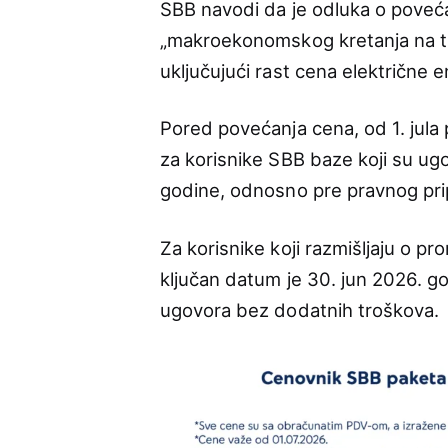
SBB navodi da je odluka o poveć
„makroekonomskog kretanja na tr
uključujući rast cena električne e
Pored povećanja cena, od 1. jula 
za korisnike SBB baze koji su ugo
godine, odnosno pre pravnog prip
Za korisnike koji razmišljaju o pr
ključan datum je 30. jun 2026. g
ugovora bez dodatnih troškova.