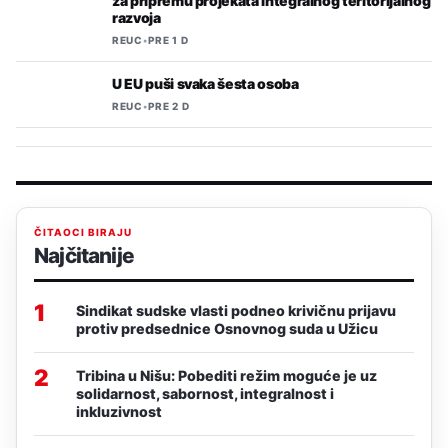
za pripremu projekata integralnog teritorijalnog
razvoja
REUC
•
PRE 1 D
U EU puši svaka šesta osoba
REUC
•
PRE 2 D
ČITAOCI BIRAJU
Najčitanije
1
Sindikat sudske vlasti podneo krivičnu prijavu
protiv predsednice Osnovnog suda u Užicu
2
Tribina u Nišu: Pobediti režim moguće je uz
solidarnost, sabornost, integralnost i
inkluzivnost