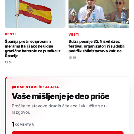
VESTI
VESTI
Španija preti recipročnim
Sutra počinje 32. Nišvil džez
merama Italiji ako ne ukine
festival, organizatori nisu dobili
granične kontrole za putnike iz
podršku Ministarstva kulture
Španije
15:19
15:54
KOMENTARI ČITALACA
Vaše mišljenje je deo priče
Pročitajte stavove drugih čitalaca i uključite se u
razgovor.
1
KOMENTAR