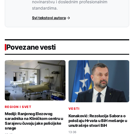
novinarstvu i doslednim profesionalnim
standardima.
Svi tekstovi autora
Povezane vesti
REGION I SVET
VESTI
Mediji: Ranjenog Elezovog
Konaković: Rezolucija Sabora o
saradnika na Kliničkom centru u
položaju Hrvata u BiH mešanje u
Sarajevu čuvaju jake policijske
unutrašnje stvari BiH
snage
13:36