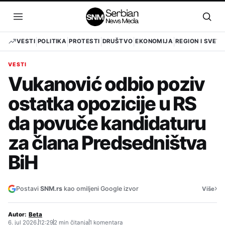
Pređi
na
Otvori
Otvo
sadržaj
meni
pret
VESTI
POLITIKA
PROTESTI
DRUŠTVO
EKONOMIJA
REGION I SVET
VESTI
Vukanović odbio poziv
ostatka opozicije u RS
da povuče kandidaturu
za člana Predsedništva
BiH
›
Postavi
SNM.rs
kao omiljeni Google izvor
Više
Autor:
Beta
6. jul 2026.
12:29
2 min čitanja
1 komentara