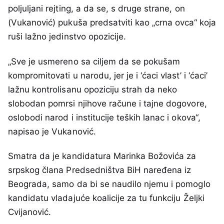
poljuljani rejting, a da se, s druge strane, on
(Vukanović) pukuša predsatviti kao „crna ovca“ koja
ruši lažno jedinstvo opozicije.
„Sve je usmereno sa ciljem da se pokušam
kompromitovati u narodu, jer je i ‘ćaci vlast’ i ‘ćaci’
lažnu kontrolisanu opoziciju strah da neko
slobodan pomrsi njihove račune i tajne dogovore,
oslobodi narod i institucije teških lanac i okova“,
napisao je Vukanović.
Smatra da je kandidatura Marinka Božovića za
srpskog člana Predsedništva BiH naređena iz
Beograda, samo da bi se naudilo njemu i pomoglo
kandidatu vladajuće koalicije za tu funkciju Željki
Cvijanović.