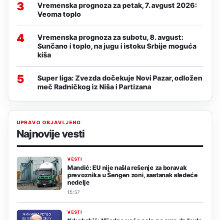
3
Vremenska prognoza za petak, 7. avgust 2026:
Veoma toplo
4
Vremenska prognoza za subotu, 8. avgust:
Sunčano i toplo, na jugu i istoku Srbije moguća
kiša
5
Super liga: Zvezda dočekuje Novi Pazar, odložen
meč Radničkog iz Niša i Partizana
UPRAVO OBJAVLJENO
Najnovije vesti
VESTI
Mandić: EU nije našla rešenje za boravak
prevoznika u Šengen zoni, sastanak sledeće
nedelje
15:57
VESTI