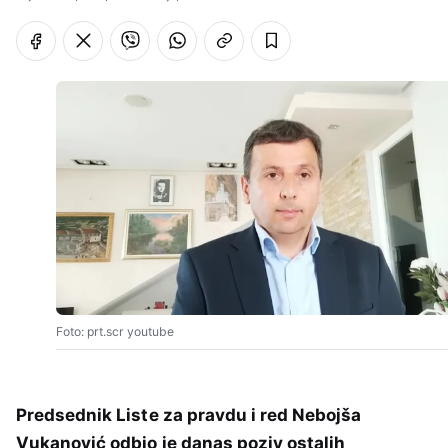
Foto: prt.scr youtube
Predsednik Liste za pravdu i red Nebojša
Vukanović odbio je danas poziv ostalih