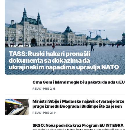
REUC
•
PRE 2 H
TASS: Ruski hakeri pronašli
dokumenta sa dokazima da
ukrajinskim napadima upravlja NATO
Crna Gora i Island mogle bi u paketu da uđu u EU
REUC
•
PRE 2 H
Ministri Srbije i Mađarske najavili otvaranje brze
pruge između Beograda i Budimpešte za jesen
REUC
•
PRE 21 H
SKGO: Nova podrška kroz Program EU INTEGRA