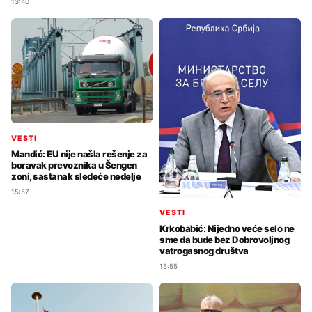
13:40
VESTI
Mandić: EU nije našla rešenje za
boravak prevoznika u Šengen
zoni, sastanak sledeće nedelje
15:57
VESTI
Krkobabić: Nijedno veće selo ne
sme da bude bez Dobrovoljnog
vatrogasnog društva
15:55