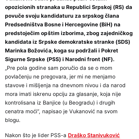
opozicionih stranaka u Republici Srpskoj (RS) da
povuče svoju kandidaturu za srpskog člana
Predsedništva Bosne i Hercegovine (BiH) na
predstoječim opštim izborima, zbog zajedničkog
kandidata iz Srpske demokratske stranke (SDS)
Marinka Božovića, koga su podržali i Pokret
Sigurne Srpske (PSS) i Narodni front (NF).
„Pre pola godine sam poručio da se o mom
povlačenju ne pregovara, jer mi ne menjamo
stavove i mišljenja na dnevnom nivou i da narod
mora imati iskrenu opciju za glasanje, koja nije
kontrolisana iz Banjice (u Beogradu) i drugih
cenatra moći“, napisao je Vukanović na svom
blogu.
Nakon što je lider PSS-a
Draško Stanivuković