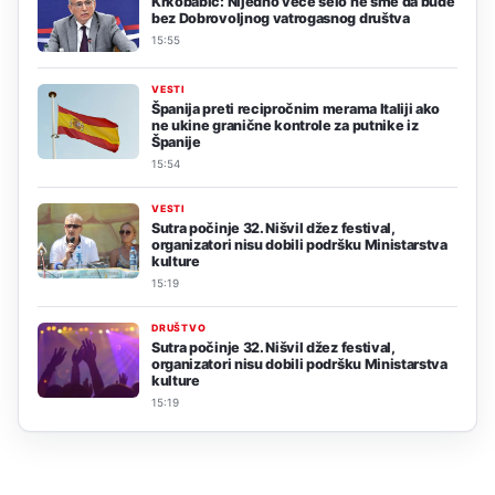
Krkobabić: Nijedno veće selo ne sme da bude
bez Dobrovoljnog vatrogasnog društva
15:55
VESTI
Španija preti recipročnim merama Italiji ako
ne ukine granične kontrole za putnike iz
Španije
15:54
VESTI
Sutra počinje 32. Nišvil džez festival,
organizatori nisu dobili podršku Ministarstva
kulture
15:19
DRUŠTVO
Sutra počinje 32. Nišvil džez festival,
organizatori nisu dobili podršku Ministarstva
kulture
15:19