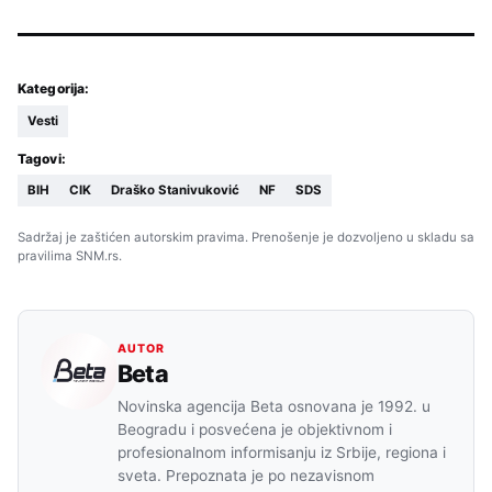
Kategorija:
Vesti
Tagovi:
BIH
CIK
Draško Stanivuković
NF
SDS
Sadržaj je zaštićen autorskim pravima. Prenošenje je dozvoljeno u skladu sa
pravilima SNM.rs.
AUTOR
Beta
Novinska agencija Beta osnovana je 1992. u
Beogradu i posvećena je objektivnom i
profesionalnom informisanju iz Srbije, regiona i
sveta. Prepoznata je po nezavisnom