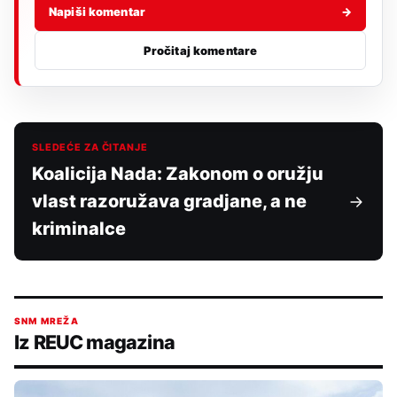
Napiši komentar
→
Pročitaj komentare
SLEDEĆE ZA ČITANJE
Koalicija Nada: Zakonom o oružju
vlast razoružava gradjane, a ne
kriminalce
SNM MREŽA
Iz REUC magazina