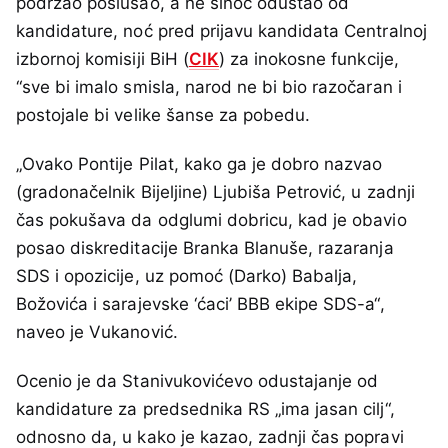
podržao poslušao, a ne sinoć odustao od
kandidature, noć pred prijavu kandidata Centralnoj
izbornoj komisiji BiH (
CIK
) za inokosne funkcije,
“sve bi imalo smisla, narod ne bi bio razočaran i
postojale bi velike šanse za pobedu.
„Ovako Pontije Pilat, kako ga je dobro nazvao
(gradonačelnik Bijeljine) Ljubiša Petrović, u zadnji
čas pokušava da odglumi dobricu, kad je obavio
posao diskreditacije Branka Blanuše, razaranja
SDS i opozicije, uz pomoć (Darko) Babalja,
Božovića i sarajevske ‘ćaci’ BBB ekipe SDS-a“,
naveo je Vukanović.
Ocenio je da Stanivukovićevo odustajanje od
kandidature za predsednika RS „ima jasan cilj“,
odnosno da, u kako je kazao, zadnji čas popravi