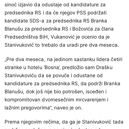
sinoć izjavio da odustaje od kandidature za
predsednika RS i da će njegov PSS podržati
kandidate SDS-a za predsednika RS Branka
Blanušu za predsednika RS i Božovića za člana
Predsedništva BiH, Vukanović je ocenio da je
Stanivuković to trebalo da uradi pre dva meseca.
„Pre dva meseca, na jedinom sastanku lidera četiri
stranke u hotelu ‘Bosna’, predložio sam Drašku
Stanivukoviću da se povuče i odustane od
kandidature za predsednika RS, da podrži Branka
Blanušu, dok još nije bio potrošen, isceđen i
kompromitovan dvomesečnim mrcvarenjem i
lažnim pregovorima“, naveo je on.
Prema njegovim rečima, da ga je Stanivuković tada