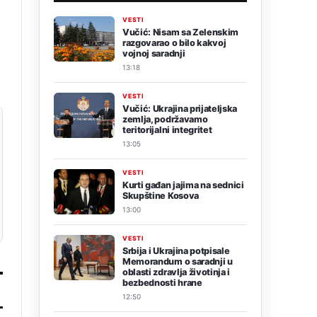
VESTI
Vučić: Nisam sa Zelenskim
razgovarao o bilo kakvoj
vojnoj saradnji
13:18
VESTI
Vučić: Ukrajina prijateljska
zemlja, podržavamo
teritorijalni integritet
13:05
VESTI
Kurti gađan jajima na sednici
Skupštine Kosova
13:00
VESTI
Srbija i Ukrajina potpisale
Memorandum o saradnji u
oblasti zdravlja životinja i
bezbednosti hrane
12:50