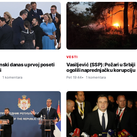
I
VESTI
nski danas u prvoj poseti
Vasiljević (SSP): Požari u Srbiji
i
ogolili naprednjačku korupciju
1 komentara
Pet 19:44
1 komentara