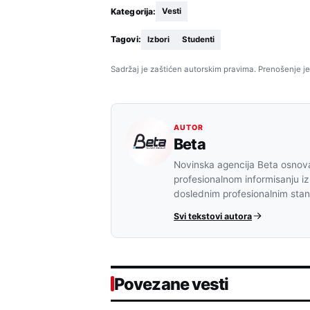
Kategorija:
Vesti
Tagovi:
Izbori
Studenti
Sadržaj je zaštićen autorskim pravima. Prenošenje je
AUTOR
Beta
Novinska agencija Beta osnova
profesionalnom informisanju iz
doslednim profesionalnim sta
Svi tekstovi autora
Povezane vesti