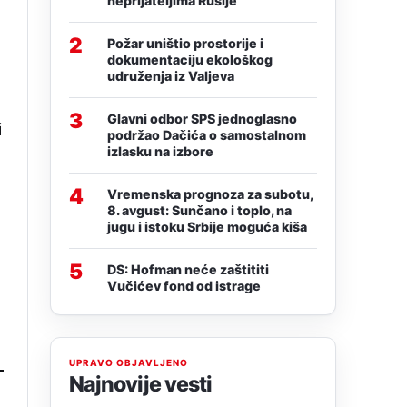
neprijateljima Rusije
a
2
Požar uništio prostorije i
dokumentaciju ekološkog
udruženja iz Valjeva
3
Glavni odbor SPS jednoglasno
i
podržao Dačića o samostalnom
izlasku na izbore
4
Vremenska prognoza za subotu,
8. avgust: Sunčano i toplo, na
jugu i istoku Srbije moguća kiša
5
DS: Hofman neće zaštititi
Vučićev fond od istrage
UPRAVO OBJAVLJENO
Najnovije vesti