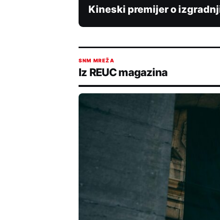
Kineski premijer o izgradn
SNM MREŽA
Iz REUC magazina