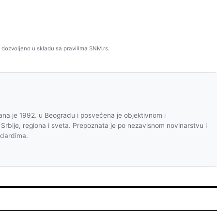
 dozvoljeno u skladu sa pravilima SNM.rs.
na je 1992. u Beogradu i posvećena je objektivnom i
 Srbije, regiona i sveta. Prepoznata je po nezavisnom novinarstvu i
ndardima.