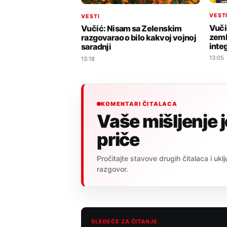
VEST
VESTI
Vuči
Vučić: Nisam sa Zelenskim
zeml
razgovarao o bilo kakvoj vojnoj
integ
saradnji
13:05
13:18
KOMENTARI ČITALACA
Vaše mišljenje 
priče
Pročitajte stavove drugih čitalaca i uklj
razgovor.
SLEDEĆE ZA ČITANJE