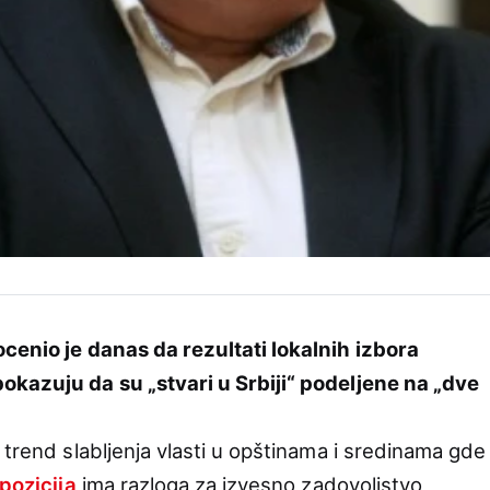
cenio je danas da rezultati lokalnih izbora
okazuju da su „stvari u Srbiji“ podeljene na „dve
 trend slabljenja vlasti u opštinama i sredinama gde
pozicija
ima razloga za izvesno zadovoljstvo