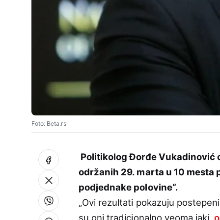
Foto: Beta.rs
Politikolog Đorđe Vukadinović o
održanih 29. marta u 10 mesta p
podjednake polovine“.
„Ovi rezultati pokazuju postepeni
su oni tradicionalno veoma jaki,
o