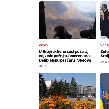
VESTI
VEST
U Srbiji aktivno šest požara,
Zele
najveća pažnja usmerena na
Srbij
Deliblatsku peščaru i Stolove
00:13
10:22