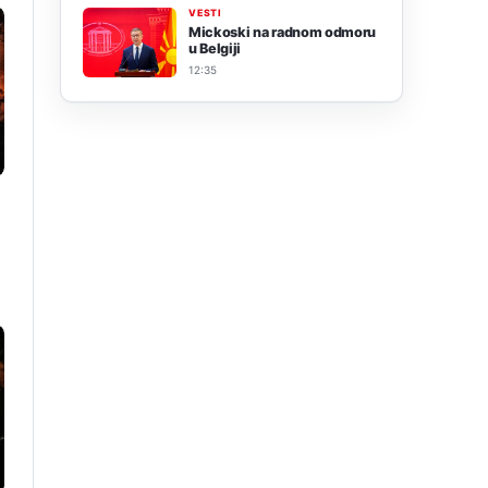
VESTI
Mickoski na radnom odmoru
u Belgiji
12:35