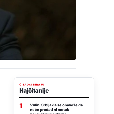
ČITAOCI BIRAJU
Najčitanije
1
Vulin: Srbija da se obaveže da
neće prodati ni metak