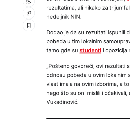
rezultatima, ali nikako za trijumfa
nedeljnik NIN.
Dodao je da su rezultati ispunili
pobeda u tim lokalnim samouprava
tamo gde su
studenti
i opozicija
„Pošteno govoreći, ovi rezultati s
odnosu pobeda u ovim lokalnim sa
vlast imala na ovim izborima, a 
nego što su oni mislili i očekivali
Vukadinović.