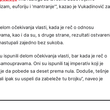
lizam, euforiju i ‘mantranje'“, kazao je Vukadinović z
 delom očekivanja vlasti, kada je reč o odnosu
ma, kao i da su, s druge strane, rezultati ostvaren
 nastupali zajedno bez sukoba.
u ispunili delom očekivanja vlasti, bar kada je reč o
moupravama. Oni su ispunili taj imperativ koji je
to je da pobede sa deset prema nula. Doduše, tešnje
, ali ipak su uspeli da zabeleže tu brojku“, naveo je