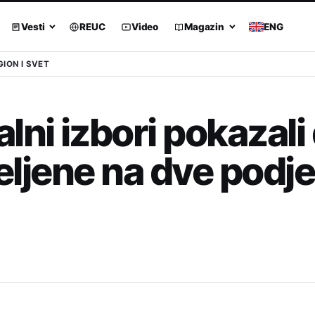
Vesti
REUC
Video
Magazin
ENG
GION I SVET
lni izbori pokazali
odeljene na dve pod