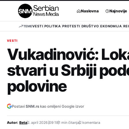
Pređi
na
Naslovna
Najnovije
sadržaj
TEME
VESTI
POLITIKA
PROTESTI
DRUŠTVO
EKONOMIJA
RE
VESTI
Vukadinović: Loka
stvari u Srbiji p
polovine
Postavi
SNM.rs
kao omiljeni Google izvor
Autor:
Beta
2. april 2026.
09:18
1 min čitanja
2 komentara