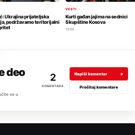
I
VESTI
ć: Ukrajina prijateljska
Kurti gađan jajima na sednici
ja, podržavamo teritorijalni
Skupštine Kosova
ritet
13:00
je deo
2
Napiši komentar
→
KOMENTARA
Pročitaj komentare
učite se u