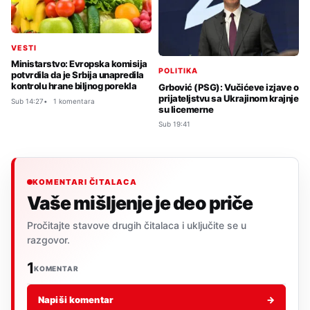
VESTI
Ministarstvo: Evropska komisija
POLITIKA
potvrdila da je Srbija unapredila
kontrolu hrane biljnog porekla
Grbović (PSG): Vučićeve izjave o
prijateljstvu sa Ukrajinom krajnje
Sub 14:27
1 komentara
su licemerne
Sub 19:41
KOMENTARI ČITALACA
Vaše mišljenje je deo priče
Pročitajte stavove drugih čitalaca i uključite se u
razgovor.
1
KOMENTAR
Napiši komentar
→