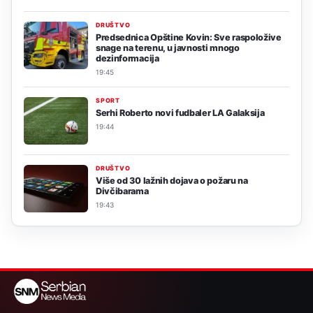
DRUŠTVO
Predsednica Opštine Kovin: Sve raspoložive
snage na terenu, u javnosti mnogo
dezinformacija
19:45
SPORT
Serhi Roberto novi fudbaler LA Galaksija
19:44
DRUŠTVO
Više od 30 lažnih dojava o požaru na
Divčibarama
19:43