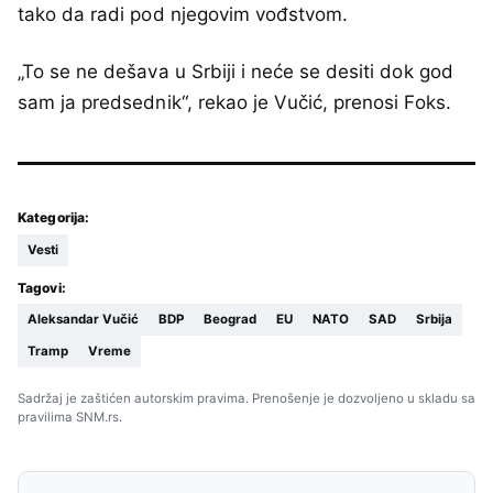
tako da radi pod njegovim vođstvom.
„To se ne dešava u Srbiji i neće se desiti dok god
sam ja predsednik“, rekao je Vučić, prenosi Foks.
Kategorija:
Vesti
Tagovi:
Aleksandar Vučić
BDP
Beograd
EU
NATO
SAD
Srbija
Tramp
Vreme
Sadržaj je zaštićen autorskim pravima. Prenošenje je dozvoljeno u skladu sa
pravilima SNM.rs.