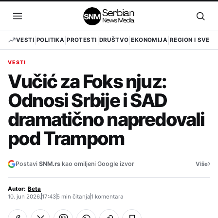
Pređi
na
Otvori
Otvo
sadržaj
meni
pret
VESTI
POLITIKA
PROTESTI
DRUŠTVO
EKONOMIJA
REGION I SVET
VESTI
Vučić za Foks njuz:
Odnosi Srbije i SAD
dramatično napredovali
pod Trampom
›
Postavi
SNM.rs
kao omiljeni Google izvor
Više
Autor:
Beta
10. jun 2026.
17:43
5 min čitanja
1 komentara