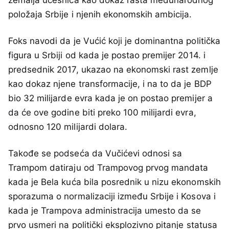
položaja Srbije i njenih ekonomskih ambicija.
Foks navodi da je Vućić koji je dominantna politička
figura u Srbiji od kada je postao premijer 2014. i
predsednik 2017, ukazao na ekonomski rast zemlje
kao dokaz njene transformacije, i na to da je BDP
bio 32 milijarde evra kada je on postao premijer a
da će ove godine biti preko 100 milijardi evra,
odnosno 120 milijardi dolara.
Takođe se podseća da Vučićevi odnosi sa
Trampom datiraju od Trampovog prvog mandata
kada je Bela kuća bila posrednik u nizu ekonomskih
sporazuma o normalizaciji između Srbije i Kosova i
kada je Trampova administracija umesto da se
prvo usmeri na politički eksplozivno pitanje statusa