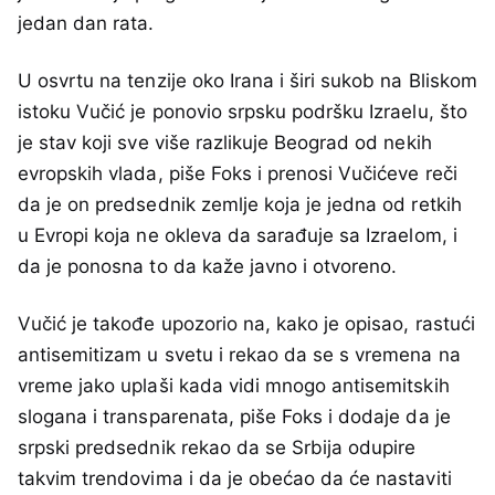
jedan dan rata.
U osvrtu na tenzije oko Irana i širi sukob na Bliskom
istoku Vučić je ponovio srpsku podršku Izraelu, što
je stav koji sve više razlikuje Beograd od nekih
evropskih vlada, piše Foks i prenosi Vučićeve reči
da je on predsednik zemlje koja je jedna od retkih
u Evropi koja ne okleva da sarađuje sa Izraelom, i
da je ponosna to da kaže javno i otvoreno.
Vučić je takođe upozorio na, kako je opisao, rastući
antisemitizam u svetu i rekao da se s vremena na
vreme jako uplaši kada vidi mnogo antisemitskih
slogana i transparenata, piše Foks i dodaje da je
srpski predsednik rekao da se Srbija odupire
takvim trendovima i da je obećao da će nastaviti