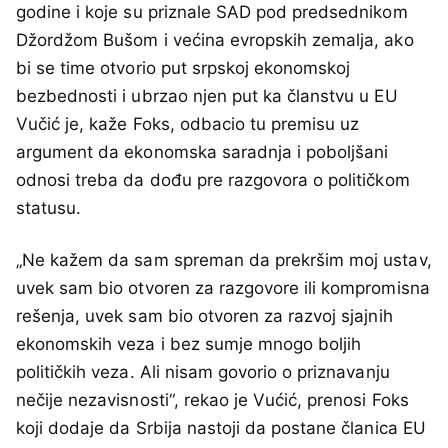
godine i koje su priznale SAD pod predsednikom
Džordžom Bušom i većina evropskih zemalja, ako
bi se time otvorio put srpskoj ekonomskoj
bezbednosti i ubrzao njen put ka članstvu u EU
Vučić je, kaže Foks, odbacio tu premisu uz
argument da ekonomska saradnja i poboljšani
odnosi treba da dođu pre razgovora o političkom
statusu.
„Ne kažem da sam spreman da prekršim moj ustav,
uvek sam bio otvoren za razgovore ili kompromisna
rešenja, uvek sam bio otvoren za razvoj sjajnih
ekonomskih veza i bez sumje mnogo boljih
političkih veza. Ali nisam govorio o priznavanju
nečije nezavisnosti“, rekao je Vućić, prenosi Foks
koji dodaje da Srbija nastoji da postane članica EU