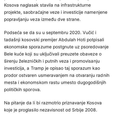
Kosova naglasak stavila na infrastrukturne
projekte, saobraćajne veze i investicije namenjene
popravljanju veza između dve strane.
Podseća se da su u septembru 2020. Vučić i
tadašnji kosovski premijer Abdulah Hoti potpisali
ekonomske sporazume postgnute uz psoredovanje
Bele kuće koji su uključivali preuzete obaveze o
širenju železničkih i putnih veza i promovisanju
investicija, a Tramp je opisao taj sporazum kao
prodor ostvaren usmeravanjem na otvaranju radnih
mesta i ekonomskom rastu umesto dugogodišnjih
političkih sporova.
Na pitanje da li bi razmotrio priznavanje Kosova
koje je proglasilo nezavisnost od Srbije 2008.