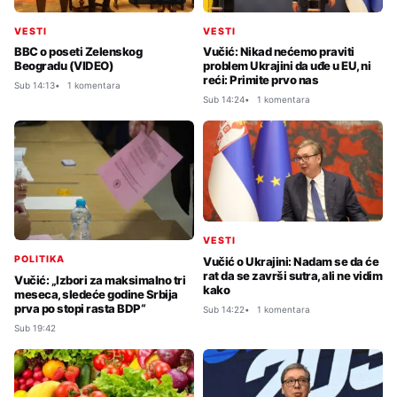
VESTI
VESTI
BBC o poseti Zelenskog
Vučić: Nikad nećemo praviti
Beogradu (VIDEO)
problem Ukrajini da uđe u EU, ni
reći: Primite prvo nas
Sub 14:13
1 komentara
Sub 14:24
1 komentara
VESTI
POLITIKA
Vučić o Ukrajini: Nadam se da će
rat da se završi sutra, ali ne vidim
Vučić: „Izbori za maksimalno tri
kako
meseca, sledeće godine Srbija
prva po stopi rasta BDP“
Sub 14:22
1 komentara
Sub 19:42