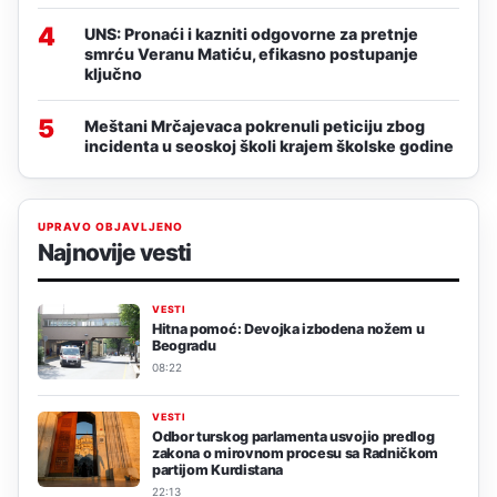
4
UNS: Pronaći i kazniti odgovorne za pretnje
smrću Veranu Matiću, efikasno postupanje
ključno
5
Meštani Mrčajevaca pokrenuli peticiju zbog
incidenta u seoskoj školi krajem školske godine
UPRAVO OBJAVLJENO
Najnovije vesti
VESTI
Hitna pomoć: Devojka izbodena nožem u
Beogradu
08:22
VESTI
Odbor turskog parlamenta usvojio predlog
zakona o mirovnom procesu sa Radničkom
partijom Kurdistana
22:13