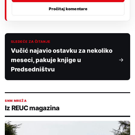
Pročitaj komentare
SLEDEĆE ZA ČITANJE
Vučić najavio ostavku za nekoliko
meseci, pakuje knjige u
Predsedništvu
SNM MREŽA
Iz REUC magazina