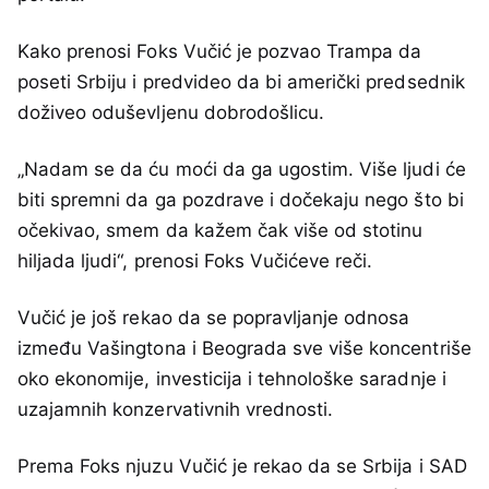
Kako prenosi Foks Vučić je pozvao Trampa da
poseti Srbiju i predvideo da bi američki predsednik
doživeo oduševljenu dobrodošlicu.
„Nadam se da ću moći da ga ugostim. Više ljudi će
biti spremni da ga pozdrave i dočekaju nego što bi
očekivao, smem da kažem čak više od stotinu
hiljada ljudi“, prenosi Foks Vučićeve reči.
Vučić je još rekao da se popravljanje odnosa
između Vašingtona i Beograda sve više koncentriše
oko ekonomije, investicija i tehnološke saradnje i
uzajamnih konzervativnih vrednosti.
Prema Foks njuzu Vučić je rekao da se Srbija i SAD