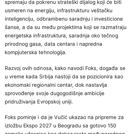
spremaju da pokrenu strateški dijalog koji će biti
usmeren na energiju, infrastrukturu veštačku
inteligenciju, odbrambenu saradnju i investicione
šanse, a da su među projektima koji se razmatraju
energetska infrastruktura, saradnja oko tečnog
prirodnog gasa, data centara i napredna
kompjuterska tehnologija.
Razvoj ovih odnosa, kako navodi Foks, događa se
u vreme kada Srbija nastoji da se pozicionira kao
ekonomski regionalni centar, dok nastavlja
sprovođenje svoje dugogodišnje ambicije
pridruživanja Evropskoj uniji.
Foks pominje i da je Vučić ukazao na pripreme za
izložbu Ekspo 2027 u Beogradu sa gotovo 150
zemalja učesnica kao dokaz rasta međunarodnog