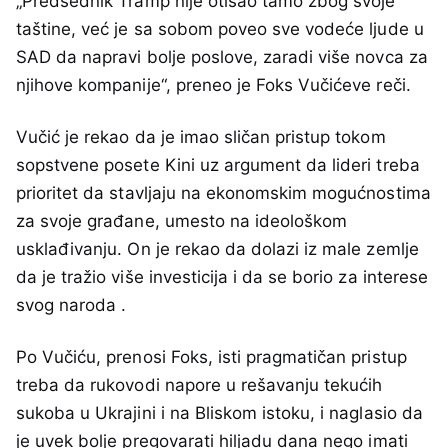
„Predsednik Tramp nije otišao tamo zbog svoje
taštine, već je sa sobom poveo sve vodeće ljude u
SAD da napravi bolje poslove, zaradi više novca za
njihove kompanije“, preneo je Foks Vučićeve reči.
Vučić je rekao da je imao sličan pristup tokom
sopstvene posete Kini uz argument da lideri treba
prioritet da stavljaju na ekonomskim mogućnostima
za svoje građane, umesto na ideološkom
usklađivanju. On je rekao da dolazi iz male zemlje
da je tražio više investicija i da se borio za interese
svog naroda .
Po Vučiću, prenosi Foks, isti pragmatičan pristup
treba da rukovodi napore u rešavanju tekućih
sukoba u Ukrajini i na Bliskom istoku, i naglasio da
je uvek bolje pregovarati hiljadu dana nego imati