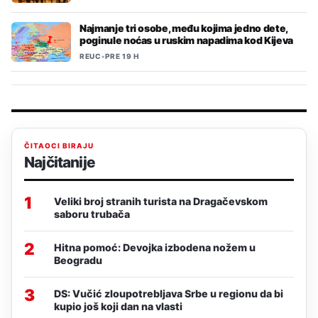
Najmanje tri osobe, među kojima jedno dete,
poginule noćas u ruskim napadima kod Kijeva
REUC
•
PRE 19 H
ČITAOCI BIRAJU
Najčitanije
1
Veliki broj stranih turista na Dragačevskom
saboru trubača
2
Hitna pomoć: Devojka izbodena nožem u
Beogradu
3
DS: Vučić zloupotrebljava Srbe u regionu da bi
kupio još koji dan na vlasti