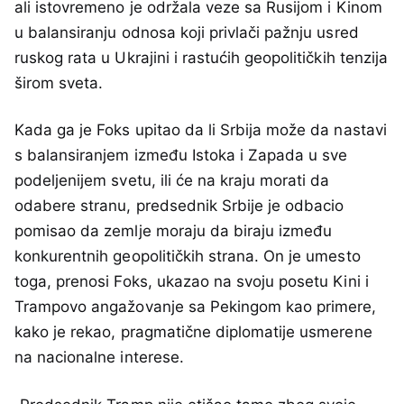
ali istovremeno je održala veze sa Rusijom i Kinom
u balansiranju odnosa koji privlači pažnju usred
ruskog rata u Ukrajini i rastućih geopolitičkih tenzija
širom sveta.
Kada ga je Foks upitao da li Srbija može da nastavi
s balansiranjem između Istoka i Zapada u sve
podeljenijem svetu, ili će na kraju morati da
odabere stranu, predsednik Srbije je odbacio
pomisao da zemlje moraju da biraju između
konkurentnih geopolitičkih strana. On je umesto
toga, prenosi Foks, ukazao na svoju posetu Kini i
Trampovo angažovanje sa Pekingom kao primere,
kako je rekao, pragmatične diplomatije usmerene
na nacionalne interese.