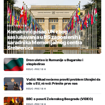
REUC
•
PRE 14 H
Konaković pisao UN zbog
saslušavanja u RS zaposlenih i
saradnika Memorijalnog centra
Srebrenica
Dron uleteo iz Rumunije u Bugarsku i
eksplodirao
REUC
•
PRE 18 H
Vučić: Nikad nećemo praviti problem Ukrajini da
uđe u EU, ni reći: Primite prvo nas
REUC
•
PRE 18 H
BBC o poseti Zelenskog Beogradu (VIDEO)
REUC
•
PRE 19 H