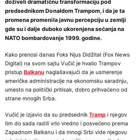
doživeli dramatičnu transformaciju pod
predsednikom Donaldom Trampom, i da je ta
promena promenila javnu percepciju u zemlji
gde su i dalje duboko ukorenjena sećanja na
NATO bombardovanje 1999. godine.
Kako prenosi danas Foks Njus Didžital (Fox News
Digital) na svom sajtu Vučić je hvalio Trampov
pristup
Balkanu
naglašavajući da je usmerenje
američke administracije na ekonomsku saradnju,
umesto na politički pritisak, dobro prihvaćeno od
strane mnogih Srba.
Vučić je izjavio da su predsednik
Tramp
i njegov
tim do sada radili vrlo vredno i posvećeno prema
Zapadnom Balkanu i da mnogi Srbi vide njegovu