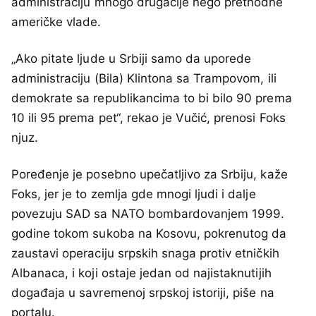
administraciju mnogo drugačije nego prethodne
američke vlade.
„Ako pitate ljude u Srbiji samo da uporede
administraciju (Bila) Klintona sa Trampovom, ili
demokrate sa republikancima to bi bilo 90 prema
10 ili 95 prema pet“, rekao je Vučić, prenosi Foks
njuz.
Poređenje je posebno upečatljivo za Srbiju, kaže
Foks, jer je to zemlja gde mnogi ljudi i dalje
povezuju SAD sa NATO bombardovanjem 1999.
godine tokom sukoba na Kosovu, pokrenutog da
zaustavi operaciju srpskih snaga protiv etničkih
Albanaca, i koji ostaje jedan od najistaknutijih
događaja u savremenoj srpskoj istoriji, piše na
portalu.