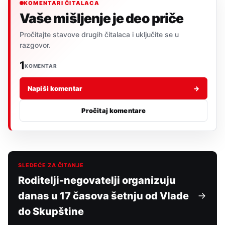
KOMENTARI ČITALACA
Vaše mišljenje je deo priče
Pročitajte stavove drugih čitalaca i uključite se u
razgovor.
1
KOMENTAR
Napiši komentar
→
Pročitaj komentare
SLEDEĆE ZA ČITANJE
Roditelji-negovatelji organizuju
danas u 17 časova šetnju od Vlade
do Skupštine