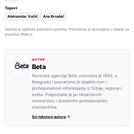
Tagovi:
Aleksandar Vučić
Ana Brnabić
Sadržaj je zaštićen autorskim pravima. Prenošenje je dozvoljeno u skladu sa
pravilima SNM.rs.
AUTOR
Beta
Novinska agencija Beta osnovana je 1992. u
Beogradu i posvećena je objektivnom i
profesionalnom informisanju iz Srbije, regiona i
sveta. Prepoznata je po nezavisnom
novinarstvu i doslednim profesionalnim
standardima.
Svi tekstovi autora