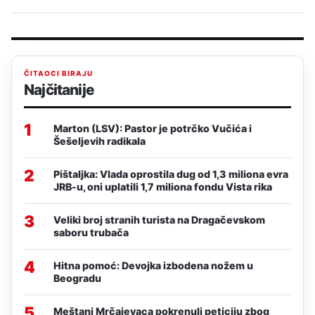
ČITAOCI BIRAJU
Najčitanije
1
Marton (LSV): Pastor je potrčko Vučića i
Šešeljevih radikala
2
Pištaljka: Vlada oprostila dug od 1,3 miliona evra
JRB-u, oni uplatili 1,7 miliona fondu Vista rika
3
Veliki broj stranih turista na Dragačevskom
saboru trubača
4
Hitna pomoć: Devojka izbodena nožem u
Beogradu
5
Meštani Mrčajevaca pokrenuli peticiju zbog