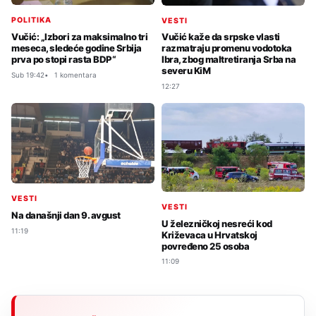
POLITIKA
VESTI
Vučić: „Izbori za maksimalno tri
Vučić kaže da srpske vlasti
meseca, sledeće godine Srbija
razmatraju promenu vodotoka
prva po stopi rasta BDP“
Ibra, zbog maltretiranja Srba na
severu KiM
Sub 19:42
1 komentara
12:27
VESTI
VESTI
Na današnji dan 9. avgust
U železničkoj nesreći kod
11:19
Križevaca u Hrvatskoj
povređeno 25 osoba
11:09