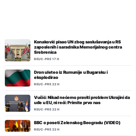
REUC
•
PRE 2 H
Kiparski ministar: Evropa bi mogla da
počne da dobija naš gas u martu
2028. godine
Konaković pisao UN zbog saslušavanja u RS
zaposlenih i saradnika Memorijalnog centra
Srebrenica
REUC
•
PRE 17 H
Dron uleteo iz Rumunije u Bugarsku i
eksplodirao
REUC
•
PRE 22 H
Vučić: Nikad nećemo praviti problem Ukrajini da
uđe u EU, ni reći: Primite prvo nas
REUC
•
PRE 22 H
BBC o poseti Zelenskog Beogradu (VIDEO)
REUC
•
PRE 22 H