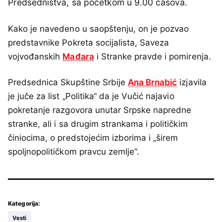
Predsedništva, sa početkom u 9.00 časova.
Kako je navedeno u saopštenju, on je pozvao
predstavnike Pokreta socijalista, Saveza
vojvođanskih
Mađara
i Stranke pravde i pomirenja.
Predsednica Skupštine Srbije
Ana Brnabić
izjavila
je juče za list „Politika“ da je Vučić najavio
pokretanje razgovora unutar Srpske napredne
stranke, ali i sa drugim strankama i političkim
činiocima, o predstojećim izborima i „širem
spoljnopolitičkom pravcu zemlje“.
Kategorija:
Vesti