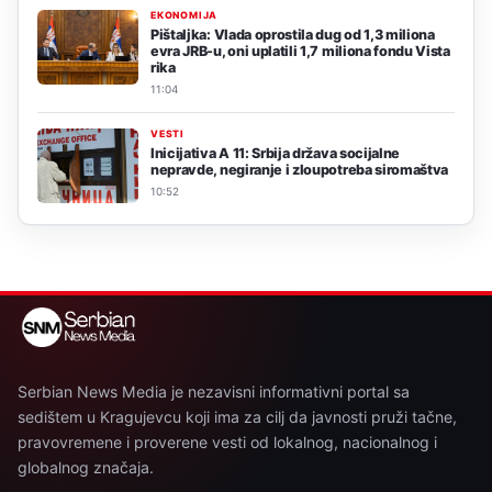
EKONOMIJA
Pištaljka: Vlada oprostila dug od 1,3 miliona
evra JRB-u, oni uplatili 1,7 miliona fondu Vista
rika
11:04
VESTI
Inicijativa A 11: Srbija država socijalne
nepravde, negiranje i zloupotreba siromaštva
10:52
Serbian News Media je nezavisni informativni portal sa
sedištem u Kragujevcu koji ima za cilj da javnosti pruži tačne,
pravovremene i proverene vesti od lokalnog, nacionalnog i
globalnog značaja.