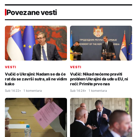
Povezane vesti
VESTI
VESTI
Vučić o Ukrajini: Nadam se da će
Vučić: Nikad nećemo praviti
rat da se završi sutra, ali ne vidim
problem Ukrajini da uđe u EU, ni
kako
reći: Primite prvo nas
Sub 14:22
1 komentara
Sub 14:24
1 komentara