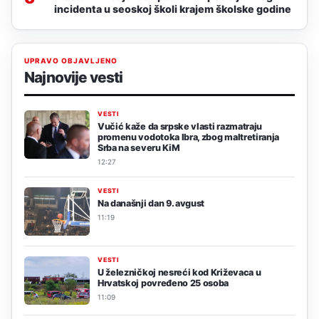
incidenta u seoskoj školi krajem školske godine
UPRAVO OBJAVLJENO
Najnovije vesti
VESTI
Vučić kaže da srpske vlasti razmatraju
promenu vodotoka Ibra, zbog maltretiranja
Srba na severu KiM
12:27
VESTI
Na današnji dan 9. avgust
11:19
VESTI
U železničkoj nesreći kod Križevaca u
Hrvatskoj povređeno 25 osoba
11:09