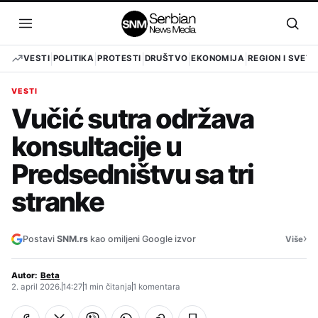
Pređi
na
Otvori
Otvo
sadržaj
meni
pret
VESTI
POLITIKA
PROTESTI
DRUŠTVO
EKONOMIJA
REGION I SVET
VESTI
Vučić sutra održava
konsultacije u
Predsedništvu sa tri
stranke
›
Postavi
SNM.rs
kao omiljeni Google izvor
Više
Autor:
Beta
2. april 2026.
14:27
1 min čitanja
1 komentara