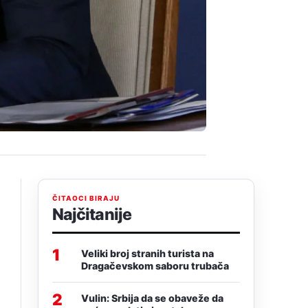
ČITAOCI BIRAJU
Najčitanije
1
Veliki broj stranih turista na
Dragačevskom saboru trubača
2
Vulin: Srbija da se obaveže da