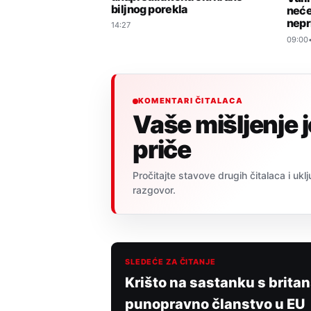
biljnog porekla
neće
nepr
14:27
09:00
KOMENTARI ČITALACA
Vaše mišljenje 
priče
Pročitajte stavove drugih čitalaca i uklj
razgovor.
SLEDEĆE ZA ČITANJE
Krišto na sastanku s britan
punopravno članstvo u EU