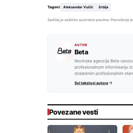
Tagovi:
Aleksandar Vučić
Srbija
Sadržaj je zaštićen autorskim pravima. Prenošenje je
AUTOR
Beta
Novinska agencija Beta osnova
profesionalnom informisanju iz
doslednim profesionalnim sta
Svi tekstovi autora
Povezane vesti