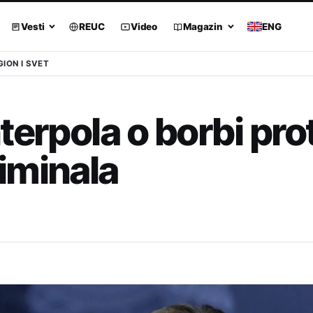
Vesti
REUC
Video
Magazin
ENG
GION I SVET
terpola o borbi pro
iminala