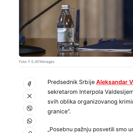
Foto: F.S./ATAImages
Predsednik Srbije
Aleksandar V
sekretarom Interpola Valdesijem
svih oblika organizovanog krimi
granice“.
„Posebnu pažnju posvetili smo un