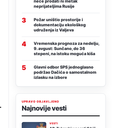
neće prodati ni metak
neprijateljima Rusije
3
Požar uništio prostorije i
dokumentaciju ekološkog
udruženja iz Valjeva
4
Vremenska prognoza za nedelju,
9. avgust: Sunčano, do 36
stepeni, na istoku moguća kiša
5
Glavni odbor SPS jednoglasno
podržao Dačića o samostalnom
izlasku na izbore
UPRAVO OBJAVLJENO
Najnovije vesti
VESTI