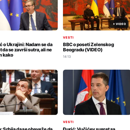
VIDEO
I
VESTI
ć o Ukrajini: Nadam se da
BBC o poseti Zelenskog
t da se završi sutra, ali ne
Beogradu (VIDEO)
m kako
14:13
I
VESTI
n: Srbija da se obaveže da
Đurić: Vučićev susret sa