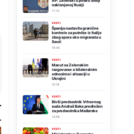
AP: Zelenski u poseti Srbiji
naklonjenoj Rusiji
17:10
VESTI
Španija nastavila granične
kontrole za putnike iz Italije
zbog spora oko migranata u
Seuti
16:44
VESTI
Macut sa Zelenskim
razgovarao o bilateralnim
odnosima i situaciji u
Ukrajini
15:18
VESTI
Bivši predsednik Vrhovnog
suda Andraš Baka predložen
za predsednika Mađarske
14:59
VESTI