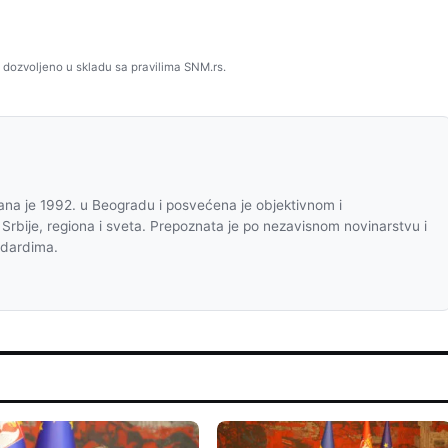
 dozvoljeno u skladu sa pravilima SNM.rs.
na je 1992. u Beogradu i posvećena je objektivnom i
 Srbije, regiona i sveta. Prepoznata je po nezavisnom novinarstvu i
ndardima.