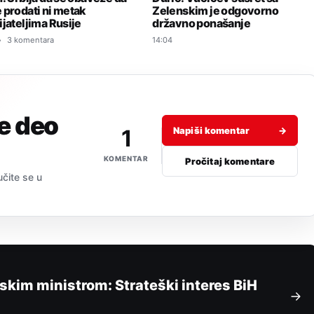
 prodati ni metak
Zelenskim je odgovorno
ijateljima Rusije
državno ponašanje
3 komentara
14:04
je deo
1
Napiši komentar
→
KOMENTAR
Pročitaj komentare
učite se u
skim ministrom: Strateški interes BiH