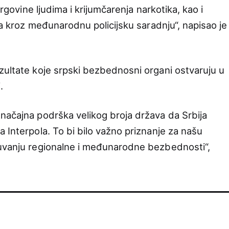
trgovine ljudima i krijumčarenja narkotika, kao i
ija kroz međunarodnu policijsku saradnju“, napisao je
zultate koje srpski bezbednosni organi ostvaruju u
.
načajna podrška velikog broja država da Srbija
 Interpola. To bi bilo važno priznanje za našu
čuvanju regionalne i međunarodne bezbednosti“,