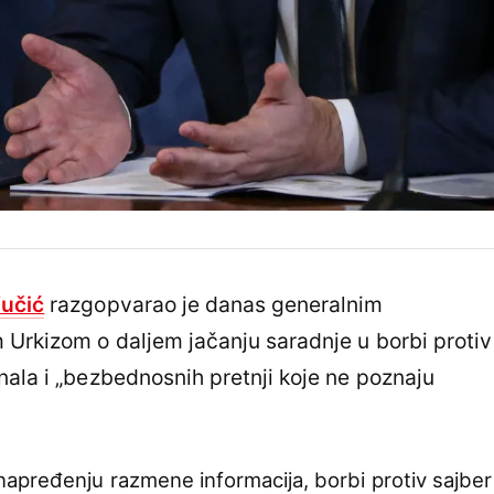
učić
razgopvarao je danas generalnim
 Urkizom o daljem jačanju saradnje u borbi protiv
nala i „bezbednosnih pretnji koje ne poznaju
apređenju razmene informacija, borbi protiv sajber