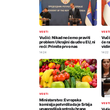
VESTI
VEST
Vučić: Nikad nećemo praviti
Vuči
problem Ukrajini da uđe u EU, ni
će ra
reći: Primite prvo nas
vidi
14:24
14:22
VESTI
Ministarstvo: Evropska
VEST
komisija potvrdila da je Srbija
unapredila kontrolu hrane
Vuli