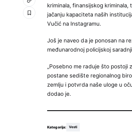
kriminala, finansijskog kriminala, 
jačanju kapaciteta naših instituc
Vučić na Instagramu.
Još je naveo da je ponosan na re
međunarodnoj policijskoj saradnji
„Posebno me raduje što postoji z
postane sedište regionalnog biroa
zemlju i potvrda naše uloge u o
dodao je.
Kategorija:
Vesti