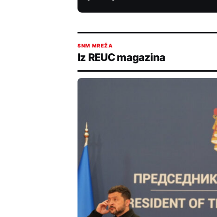
SNM MREŽA
Iz REUC magazina