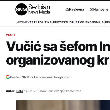
Pređi
na
Naslovna
Najnovije
sadržaj
TEME
VESTI
POLITIKA
PROTESTI
DRUŠTVO
EKONOMIJA
RE
VESTI
Vučić sa šefom In
organizovanog kr
Postavi
SNM.rs
kao omiljeni Google izvor
Autor:
Beta
7. jul 2026.
11:44
1 min čitanja
1 komentara