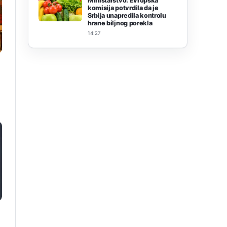
Ministarstvo: Evropska
komisija potvrdila da je
Srbija unapredila kontrolu
hrane biljnog porekla
14:27