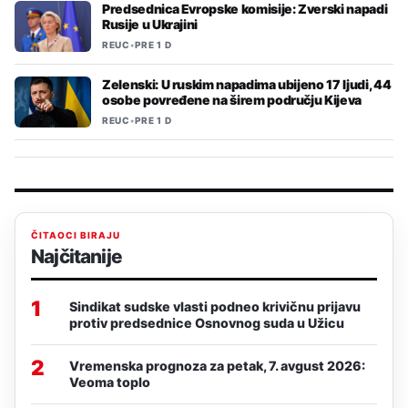
Predsednica Evropske komisije: Zverski napadi
Rusije u Ukrajini
REUC
•
PRE 1 D
Zelenski: U ruskim napadima ubijeno 17 ljudi, 44
osobe povređene na širem području Kijeva
REUC
•
PRE 1 D
ČITAOCI BIRAJU
Najčitanije
1
Sindikat sudske vlasti podneo krivičnu prijavu
protiv predsednice Osnovnog suda u Užicu
2
Vremenska prognoza za petak, 7. avgust 2026:
Veoma toplo