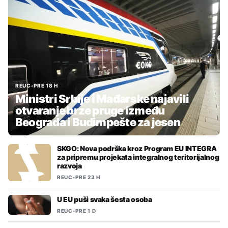
REUC
•
PRE 18 H
Ministri Srbije i Mađarske najavili
otvaranje brze pruge između
Beograda i Budimpešte za jesen
SKGO: Nova podrška kroz Program EU INTEGRA
za pripremu projekata integralnog teritorijalnog
razvoja
REUC
•
PRE 23 H
U EU puši svaka šesta osoba
REUC
•
PRE 1 D