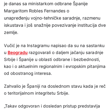
je danas sa ministarkom odbrane Španije
Margaritom Robles Fernandes o
unapređenju vojno-tehničke saradnje, razmenu
iskustava i još snažnije povezivanje institucija dve
zemlje.
Vučić je na Instagramu napisao da su na sastanku
u
Beogradu
razgovarali o daljem jačanju saradnje
Srbije i Španije u oblasti odbrane i bezbednosti,
kao i o aktuelnim regionalnim i evropskim pitanjima
od obostranog interesa.
Zahvalio je Španiji na doslednom stavu kada je reč
o teritorijalnom integritetu Srbije.
„Takav odgovoran i dosledan pristup predstavlja