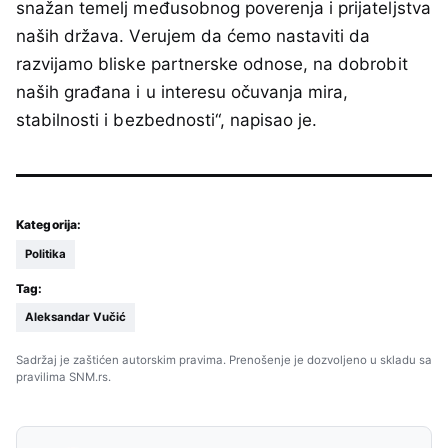
snažan temelj međusobnog poverenja i prijateljstva
naših država. Verujem da ćemo nastaviti da
razvijamo bliske partnerske odnose, na dobrobit
naših građana i u interesu očuvanja mira,
stabilnosti i bezbednosti“, napisao je.
Kategorija:
Politika
Tag:
Aleksandar Vučić
Sadržaj je zaštićen autorskim pravima. Prenošenje je dozvoljeno u skladu sa
pravilima SNM.rs.