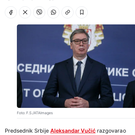
Foto: F.S./ATAImages
Predsednik Srbije
Aleksandar Vučić
razgovarao