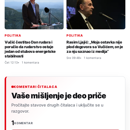
POLITIKA
POLITIKA
Rasim Ljajić: „Moja ostavka nije
Vučić čestitao Dan rudara i
plod dogovora sa Vučićem, on je
poručio da rudarstvo ostaje
za nju saznao iz medija“
jedan od stubova energetske
stabilnosti
Sre 09:48
1 komentara
Čet 12:13
1 komentara
KOMENTARI ČITALACA
Vaše mišljenje je deo priče
Pročitajte stavove drugih čitalaca i uključite se u
razgovor.
1
KOMENTAR