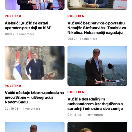
POLITIKA
POLITIKA
Aleksić: „Vučić će ostati
Vučević bez potvrde o povratku
upamćen po izdaji na KiM“
Nebojše Stefanovića i Tomislava
Nikolića: Neka mediji nagađaju
10:04
1 komentara
09:52
1 komentara
POLITIKA
POLITIKA
Vučić očekuje izbornu pobedu na
nivou Srbije – i u Beogradu i
Vučić s dosadašnjim
Novom Sadu
ambasadorom Azerbejdžana o
saradnji i odnosima dve zemlje
Čet 19:28
1 komentara
Čet 15:05
1 komentara