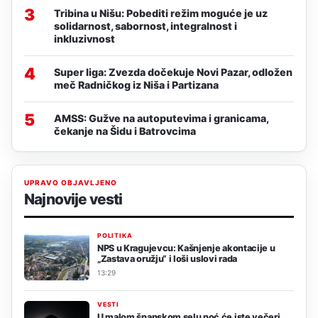
3
Tribina u Nišu: Pobediti režim moguće je uz
solidarnost, sabornost, integralnost i
inkluzivnost
4
Super liga: Zvezda dočekuje Novi Pazar, odložen
meč Radničkog iz Niša i Partizana
5
AMSS: Gužve na autoputevima i granicama,
čekanje na Šidu i Batrovcima
UPRAVO OBJAVLJENO
Najnovije vesti
POLITIKA
NPS u Kragujevcu: Kašnjenje akontacije u
„Zastava oružju“ i loši uslovi rada
13:29
VESTI
U malom španskom selu noć će iste večeri