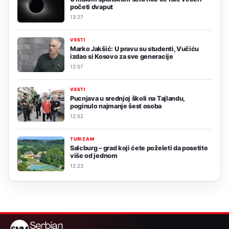
početi dvaput
13:27
VESTI
Marko Jakšić: U pravu su studenti, Vučiću
izdao si Kosovo za sve generacije
12:57
VESTI
Pucnjava u srednjoj školi na Tajlandu,
poginulo najmanje šest osoba
12:52
TURIZAM
Salcburg – grad koji ćete poželeti da posetite
više od jednom
12:23