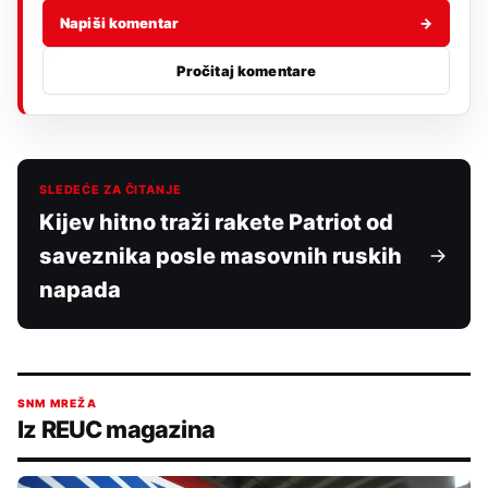
Napiši komentar
→
Pročitaj komentare
SLEDEĆE ZA ČITANJE
Kijev hitno traži rakete Patriot od
saveznika posle masovnih ruskih
napada
SNM MREŽA
Iz REUC magazina