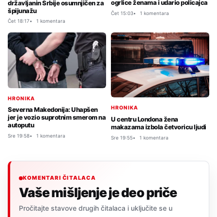
ogrlice ženama i udario policajca
državljanin Srbije osumnjičen za
špijunažu
Čet 15:03
1 komentara
Čet 18:17
1 komentara
HRONIKA
HRONIKA
Severna Makedonija: Uhapšen
jer je vozio suprotnim smerom na
U centru Londona žena
autoputu
makazama izbola četvoricu ljudi
Sre 19:58
1 komentara
Sre 19:55
1 komentara
KOMENTARI ČITALACA
Vaše mišljenje je deo priče
Pročitajte stavove drugih čitalaca i uključite se u