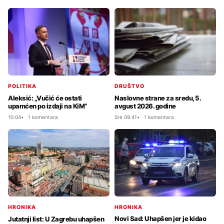
POLITIKA
DRUŠTVO
Aleksić: „Vučić će ostati
Naslovne strane za sredu, 5.
upamćen po izdaji na KiM“
avgust 2026. godine
10:04
1 komentara
Sre 09:41
1 komentara
HRONIKA
HRONIKA
Novi Sad: Uhapšen jer je kidao
Jutatnji list: U Zagrebu uhapšen