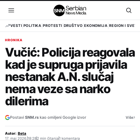
Pređi
na
Otvori
Otvo
sadržaj
meni
pret
VESTI
POLITIKA
PROTESTI
DRUŠTVO
EKONOMIJA
REGION I SVET
HRONIKA
Vučić: Policija reagovala
kad je supruga prijavila
nestanak A.N. slučaj
nema veze sa narko
dilerima
›
Postavi
SNM.rs
kao omiljeni Google izvor
Više
Autor:
Beta
17. maj 2026.
18:28
2 min čitanja
1 komentara