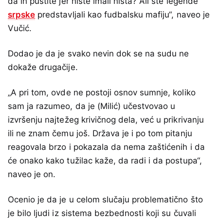
da ih pustite jer niste imali ništa? Ali ste legende
srpske
predstavljali kao fudbalsku mafiju“, naveo je
Vučić.
Dodao je da je svako nevin dok se na sudu ne
dokaže drugačije.
„A pri tom, ovde ne postoji osnov sumnje, koliko
sam ja razumeo, da je (Milić) učestvovao u
izvršenju najtežeg krivičnog dela, već u prikrivanju
ili ne znam čemu još. Država je i po tom pitanju
reagovala brzo i pokazala da nema zaštićenih i da
će onako kako tužilac kaže, da radi i da postupa“,
naveo je on.
Ocenio je da je u celom slučaju problematično što
je bilo ljudi iz sistema bezbednosti koji su čuvali