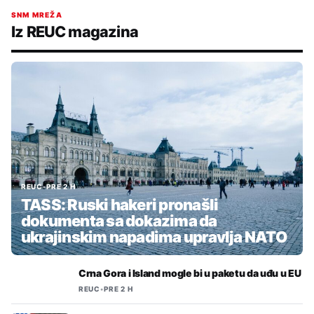
SNM MREŽA
Iz REUC magazina
REUC
•
PRE 2 H
TASS: Ruski hakeri pronašli
dokumenta sa dokazima da
ukrajinskim napadima upravlja NATO
Crna Gora i Island mogle bi u paketu da uđu u EU
REUC
•
PRE 2 H