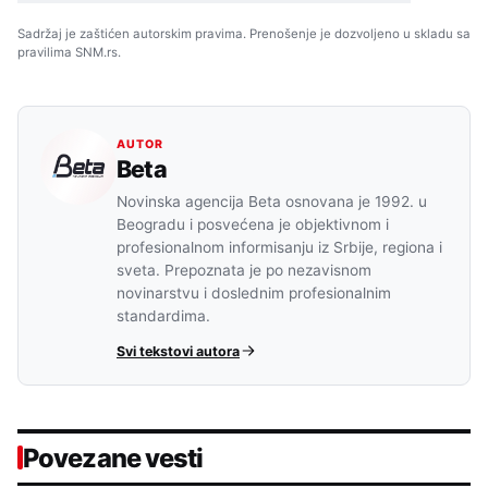
Sadržaj je zaštićen autorskim pravima. Prenošenje je dozvoljeno u skladu sa
pravilima SNM.rs.
AUTOR
Beta
Novinska agencija Beta osnovana je 1992. u
Beogradu i posvećena je objektivnom i
profesionalnom informisanju iz Srbije, regiona i
sveta. Prepoznata je po nezavisnom
novinarstvu i doslednim profesionalnim
standardima.
Svi tekstovi autora
Povezane vesti