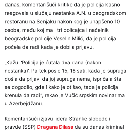
danas, komentarišući kritike da je policija kasno
reagovala u slučaju nestanka A.N. u beogradskom
restoranu na Senjaku nakon kog je uhapšeno 10
osoba, među kojima i tri policajca i načelnik
beogradske policije Veselin Milić, da je policija
počela da radi kada je dobila prijavu.
„Kažu: ‘Policija je ćutala dva dana (nakon
nestanka)’. Pa tek posle 15, 18 sati, kada je supruga
došla da prijavi da joj supruga nema, ispričala šta
se dogodilo, gde i kako je otišao, tada je policija
krenula da radi“, rekao je Vučić srpskim novinarima
u Azerbejdžanu.
Komentarišući izjavu lidera Stranke slobode i
pravde (SSP)
Dragana Đilasa
da su danas kriminal