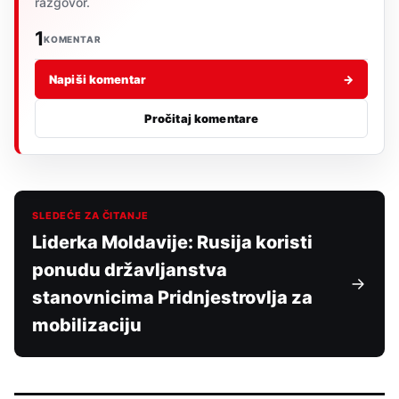
razgovor.
1
KOMENTAR
Napiši komentar
→
Pročitaj komentare
SLEDEĆE ZA ČITANJE
Liderka Moldavije: Rusija koristi
ponudu državljanstva
stanovnicima Pridnjestrovlja za
mobilizaciju