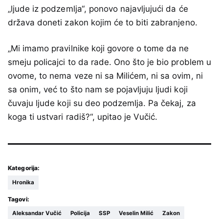
„ljude iz podzemlja“, ponovo najavljujući da će
država doneti zakon kojim će to biti zabranjeno.
„Mi imamo pravilnike koji govore o tome da ne
smeju policajci to da rade. Ono što je bio problem u
ovome, to nema veze ni sa Milićem, ni sa ovim, ni
sa onim, već to što nam se pojavljuju ljudi koji
čuvaju ljude koji su deo podzemlja. Pa čekaj, za
koga ti ustvari radiš?“, upitao je Vučić.
Kategorija:
Hronika
Tagovi:
Aleksandar Vučić
Policija
SSP
Veselin Milić
Zakon