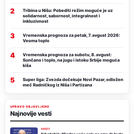
2
Tribina u Nišu: Pobediti režim moguće je uz
solidarnost, sabornost, integralnost i
inkluzivnost
3
Vremenska prognoza za petak, 7. avgust 2026:
Veoma toplo
4
Vremenska prognoza za subotu, 8. avgust:
Sunčano i toplo, na jugu i istoku Srbije moguća
kiša
5
Super liga: Zvezda dočekuje Novi Pazar, odložen
meč Radničkog iz Niša i Partizana
UPRAVO OBJAVLJENO
Najnovije vesti
VESTI