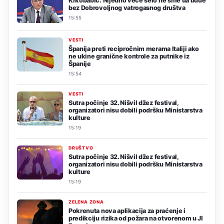
Krkobabić: Nijedno veće selo ne sme da bude
bez Dobrovoljnog vatrogasnog društva
15:55
VESTI
Španija preti recipročnim merama Italiji ako
ne ukine granične kontrole za putnike iz
Španije
15:54
VESTI
Sutra počinje 32. Nišvil džez festival,
organizatori nisu dobili podršku Ministarstva
kulture
15:19
DRUŠTVO
Sutra počinje 32. Nišvil džez festival,
organizatori nisu dobili podršku Ministarstva
kulture
15:19
ZELENA ZONA
Pokrenuta nova aplikacija za praćenje i
predikciju rizika od požara na otvorenom u JI