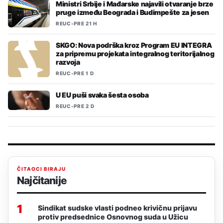
Ministri Srbije i Mađarske najavili otvaranje brze
pruge između Beograda i Budimpešte za jesen
REUC
•
PRE 21 H
SKGO: Nova podrška kroz Program EU INTEGRA
za pripremu projekata integralnog teritorijalnog
razvoja
REUC
•
PRE 1 D
U EU puši svaka šesta osoba
REUC
•
PRE 2 D
ČITAOCI BIRAJU
Najčitanije
1
Sindikat sudske vlasti podneo krivičnu prijavu
protiv predsednice Osnovnog suda u Užicu