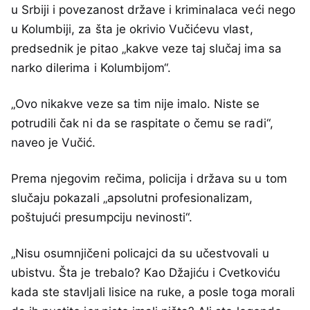
u Srbiji i povezanost države i kriminalaca veći nego
u Kolumbiji, za šta je okrivio Vučićevu vlast,
predsednik je pitao „kakve veze taj slučaj ima sa
narko dilerima i Kolumbijom“.
„Ovo nikakve veze sa tim nije imalo. Niste se
potrudili čak ni da se raspitate o čemu se radi“,
naveo je Vučić.
Prema njegovim rečima, policija i država su u tom
slučaju pokazali „apsolutni profesionalizam,
poštujući presumpciju nevinosti“.
„Nisu osumnjičeni policajci da su učestvovali u
ubistvu. Šta je trebalo? Kao Džajiću i Cvetkoviću
kada ste stavljali lisice na ruke, a posle toga morali