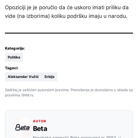
Opoziciji je je poručio da će uskoro imati priliku da
vide (na izborima) koliku podršku imaju u narodu.
Kategorija:
Politika
Tagovi:
Aleksandar Vučić
Srbija
Sadržaj je zaštićen autorskim pravima. Prenošenje je dozvoljeno u skladu sa
pravilima SNM.rs.
AUTOR
Beta
Novinska agencija Beta osnovana je 1992. u