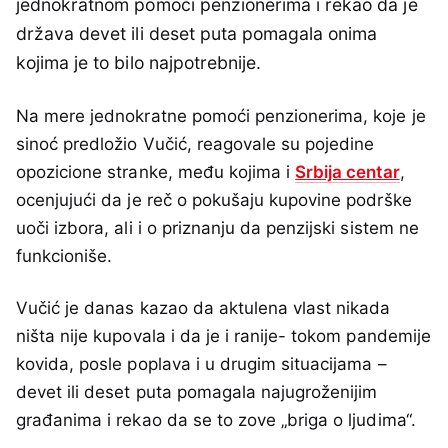
jednokratnom pomoći penzionerima i rekao da je
država devet ili deset puta pomagala onima
kojima je to bilo najpotrebnije.
Na mere jednokratne pomoći penzionerima, koje je
sinoć predložio Vučić, reagovale su pojedine
opozicione stranke, među kojima i
Srbija centar
,
ocenjujući da je reč o pokušaju kupovine podrške
uoči izbora, ali i o priznanju da penzijski sistem ne
funkcioniše.
Vučić je danas kazao da aktulena vlast nikada
ništa nije kupovala i da je i ranije- tokom pandemije
kovida, posle poplava i u drugim situacijama –
devet ili deset puta pomagala najugroženijim
građanima i rekao da se to zove „briga o ljudima“.