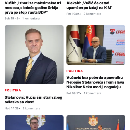
Vučić: „Izbori za maksimalno tri
Aleksić: „Vučić će ostati
meseca, sledeće godine Srbija
upamćen po izdaji na KiM“
prva po stopi rasta BDP“
Pet 10:04
2 komentara
Sub 19:42
1 komentara
POLITIKA
Vučević bez potvrde o povratku
Nebojše Stefanovića i Tomislava
Nikolića: Neka mediji nagađaju
POLITIKA
Pet 09:52
1 komentara
Stefanović: Vučić širi strah zbog
odlaska sa vlasti
Ned 14:38
2 komentara