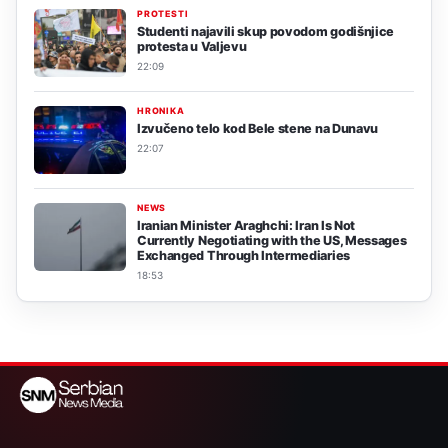
PROTESTI
Studenti najavili skup povodom godišnjice
protesta u Valjevu
22:09
HRONIKA
Izvučeno telo kod Bele stene na Dunavu
22:07
NEWS
Iranian Minister Araghchi: Iran Is Not
Currently Negotiating with the US, Messages
Exchanged Through Intermediaries
18:53