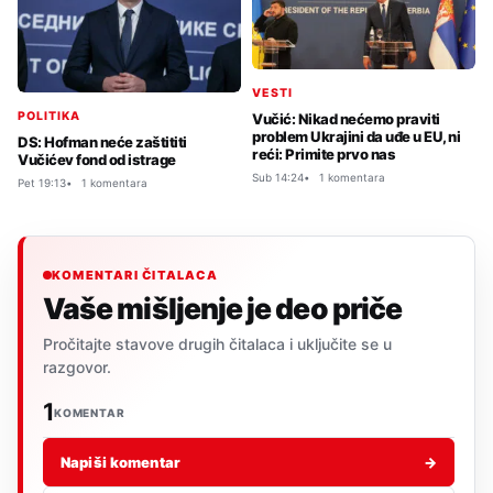
VESTI
POLITIKA
Vučić: Nikad nećemo praviti
problem Ukrajini da uđe u EU, ni
DS: Hofman neće zaštititi
reći: Primite prvo nas
Vučićev fond od istrage
Sub 14:24
1 komentara
Pet 19:13
1 komentara
KOMENTARI ČITALACA
Vaše mišljenje je deo priče
Pročitajte stavove drugih čitalaca i uključite se u
razgovor.
1
KOMENTAR
Napiši komentar
→