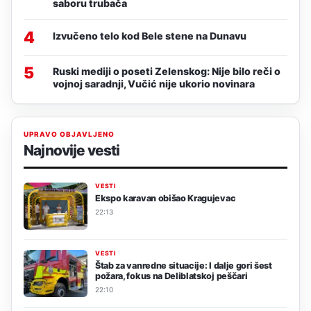
saboru trubača
4
Izvučeno telo kod Bele stene na Dunavu
5
Ruski mediji o poseti Zelenskog: Nije bilo reči o
vojnoj saradnji, Vučić nije ukorio novinara
UPRAVO OBJAVLJENO
Najnovije vesti
VESTI
Ekspo karavan obišao Kragujevac
22:13
VESTI
Štab za vanredne situacije: I dalje gori šest
požara, fokus na Deliblatskoj peščari
22:10