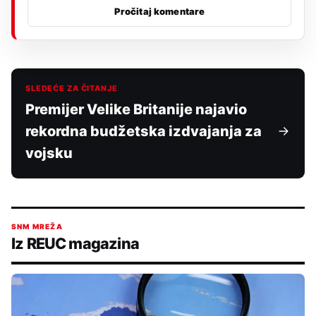
Pročitaj komentare
SLEDEĆE ZA ČITANJE
Premijer Velike Britanije najavio
rekordna budžetska izdvajanja za
vojsku
SNM MREŽA
Iz REUC magazina