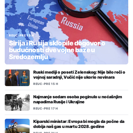
REUC
•
PRE 13 H
Sirija i Rusija sklopile dogovor o
budućnosti dve vojne baze u
Sredozemlju
Ruski mediji o poseti Zelenskog: Nije bilo reči o
vojnoj saradnji, Vučić nije ukorio novinara
REUC
•
PRE 15 H
Najmanje sedam osoba poginulo u noćašnjim
napadima Rusije i Ukrajine
REUC
•
PRE 17 H
Kiparski ministar: Evropa bi mogla da počne da
dobija naš gas u martu 2028. godine