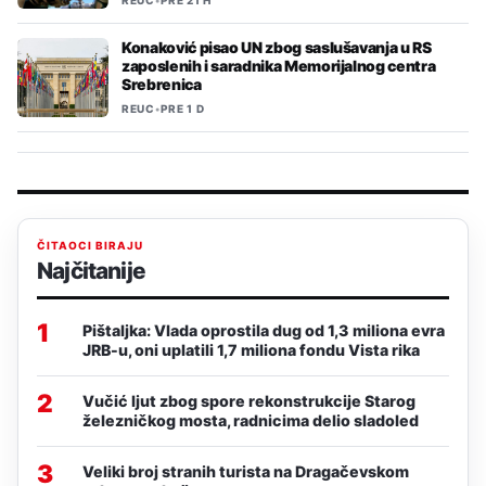
REUC
•
PRE 21 H
Konaković pisao UN zbog saslušavanja u RS
zaposlenih i saradnika Memorijalnog centra
Srebrenica
REUC
•
PRE 1 D
ČITAOCI BIRAJU
Najčitanije
1
Pištaljka: Vlada oprostila dug od 1,3 miliona evra
JRB-u, oni uplatili 1,7 miliona fondu Vista rika
2
Vučić ljut zbog spore rekonstrukcije Starog
železničkog mosta, radnicima delio sladoled
3
Veliki broj stranih turista na Dragačevskom