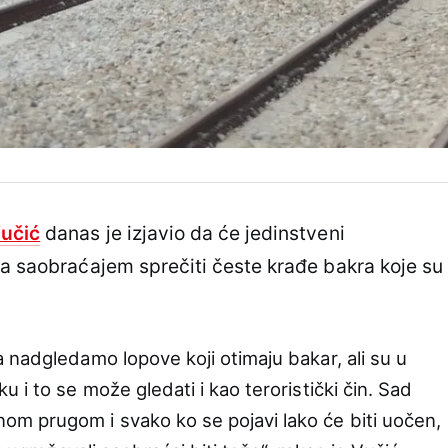
učić
danas je izjavio da će jedinstveni
ja saobraćajem sprečiti česte krađe bakra koje su
 nadgledamo lopove koji otimaju bakar, ali su u
 i to se može gledati i kao teroristički čin. Sad
m prugom i svako ko se pojavi lako će biti uočen,