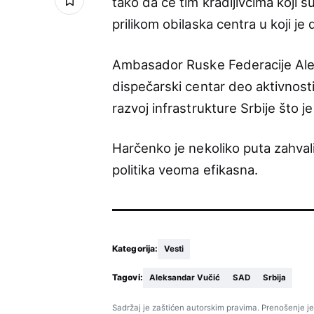
tako da će tim kradljivcima koji s
prilikom obilaska centra u koji je 
Ambasador Ruske Federacije Ale
dispečarski centar deo aktivnosti
razvoj infrastrukture Srbije što j
Harčenko je nekoliko puta zahval
politika veoma efikasna.
Kategorija:
Vesti
Tagovi:
Aleksandar Vučić
SAD
Srbija
Sadržaj je zaštićen autorskim pravima. Prenošenje je