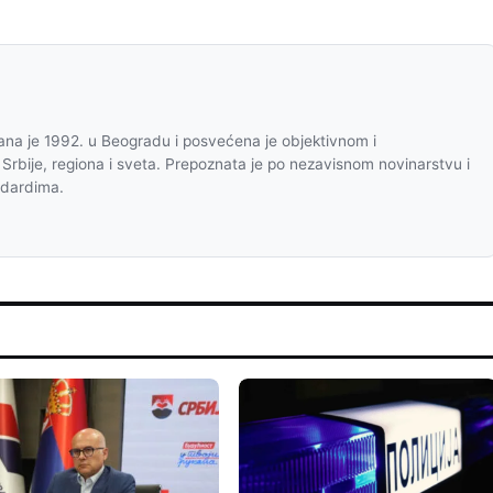
na je 1992. u Beogradu i posvećena je objektivnom i
 Srbije, regiona i sveta. Prepoznata je po nezavisnom novinarstvu i
ndardima.