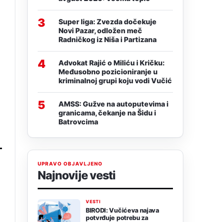
3
Super liga: Zvezda dočekuje
Novi Pazar, odložen meč
Radničkog iz Niša i Partizana
4
Advokat Rajić o Miliću i Kričku:
Međusobno pozicioniranje u
kriminalnoj grupi koju vodi Vučić
5
AMSS: Gužve na autoputevima i
granicama, čekanje na Šidu i
Batrovcima
UPRAVO OBJAVLJENO
Najnovije vesti
VESTI
BIRODI: Vučićeva najava
potvrđuje potrebu za