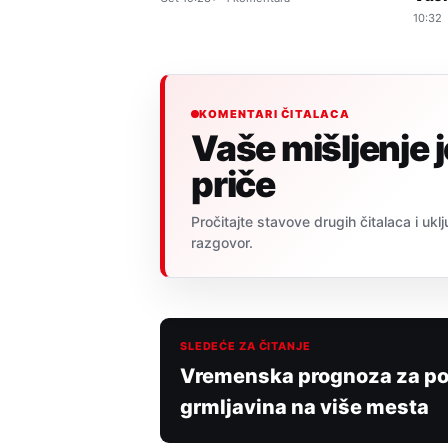
10:32
KOMENTARI ČITALACA
Vaše mišljenje 
priče
Pročitajte stavove drugih čitalaca i uklj
razgovor.
SLEDEĆE ZA ČITANJE
Vremenska prognoza za poned
grmljavina na više mesta