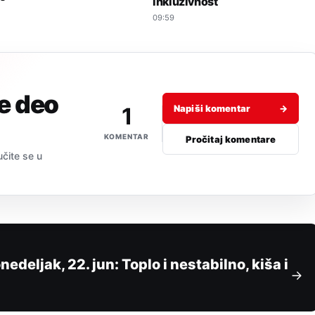
inkluzivnost
09:59
je deo
1
Napiši komentar
→
KOMENTAR
Pročitaj komentare
učite se u
eljak, 22. jun: Toplo i nestabilno, kiša i