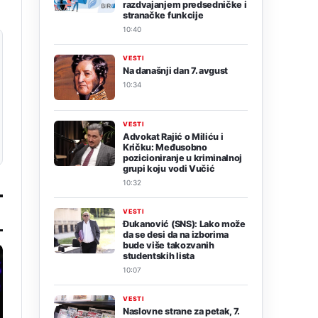
razdvajanjem predsedničke i
stranačke funkcije
10:40
VESTI
Na današnji dan 7. avgust
10:34
VESTI
Advokat Rajić o Miliću i
Kričku: Međusobno
pozicioniranje u kriminalnoj
grupi koju vodi Vučić
10:32
VESTI
Đukanović (SNS): Lako može
da se desi da na izborima
bude više takozvanih
studentskih lista
10:07
VESTI
Naslovne strane za petak, 7.