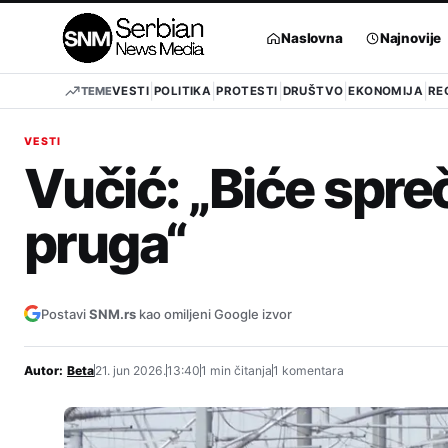
Pređi
na
Naslovna
Najnovije
sadržaj
TEME
VESTI
POLITIKA
PROTESTI
DRUŠTVO
EKONOMIJA
RE
VESTI
Vučić: „Biće spre
pruga“
Postavi
SNM.rs
kao omiljeni Google izvor
Autor:
Beta
21. jun 2026.
13:40
1 min čitanja
1 komentara