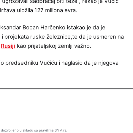
u ugrožavali saobraćaj biti teže“, rekao je Vučić
država uložila 127 miliona evra.
ksandar Bocan Harčenko istakao je da je
 i projekata ruske železnice,te da je usmeren na
e
Rusiji
kao prijateljskoj zemlji važno.
io predsedniku Vučiću i naglasio da je njegova
 dozvoljeno u skladu sa pravilima SNM.rs.