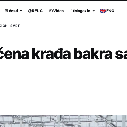
Vesti
REUC
Video
Magazin
ENG
GION I SVET
čena krađa bakra s