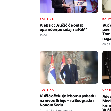
POLITIKA
POLI
Aleksić: „Vučić će ostati
Vuče
upamćen po izdaji na KiM“
povr
Tomi
10:04
naga
09:52
POLITIKA
VEST
Vučić očekuje izbornu pobedu
Advok
na nivou Srbije – i u Beogradu i
Među
Novom Sadu
krim
Vuči
Čet 19:28
1 komentara