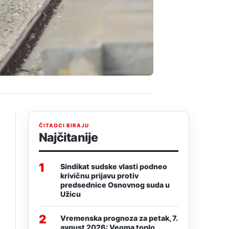
ČITAOCI BIRAJU
Najčitanije
1
Sindikat sudske vlasti podneo
krivičnu prijavu protiv
predsednice Osnovnog suda u
Užicu
2
Vremenska prognoza za petak, 7.
avgust 2026: Veoma toplo