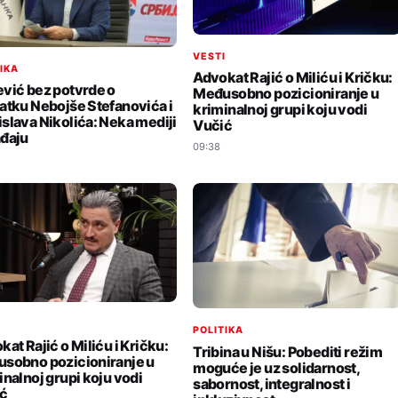
VESTI
TIKA
Advokat Rajić o Miliću i Kričku:
vić bez potvrde o
Međusobno pozicioniranje u
atku Nebojše Stefanovića i
kriminalnoj grupi koju vodi
slava Nikolića: Neka mediji
Vučić
đaju
09:38
I
POLITIKA
at Rajić o Miliću i Kričku:
Tribina u Nišu: Pobediti režim
sobno pozicioniranje u
moguće je uz solidarnost,
inalnoj grupi koju vodi
sabornost, integralnost i
ć