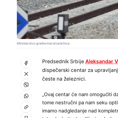
Ministarstvo građevinarstva/arhiva
Predsednik Srbije
Aleksandar V
dispečerski centar za upravljan
česte na železnici.
„Ovaj centar će nam omogućiti da
tome nestručni pa nam seku optiku
imamo nadgledanje nad kompletno