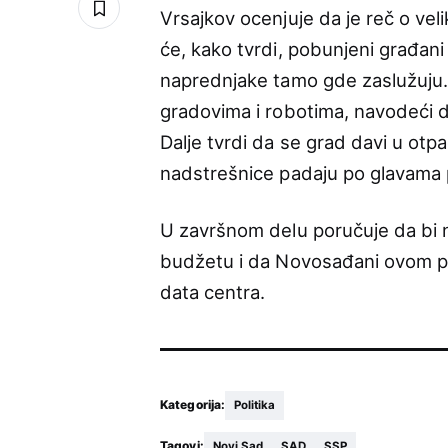
Vrsajkov ocenjuje da je reč o v
će, kako tvrdi, pobunjeni građani
naprednjake tamo gde zaslužuju.
gradovima i robotima, navodeći da
Dalje tvrdi da se grad davi u otpa
nadstrešnice padaju po glavama 
U završnom delu poručuje da bi 
budžetu i da Novosađani ovom p
data centra.
Kategorija:
Politika
Tagovi:
Novi Sad
SAD
SSP