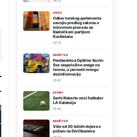
08:22
VESTI
Odbor turskog parlamenta
usvojio predlog zakona o
mirovnom procesu sa
Radničkom partijom
Kurdistana
22:13
DRUŠTVO
Predsednica Opštine Kovin:
Sve raspoložive snage na
terenu, u javnosti mnogo
dezinformacija
19:45
SPORT
Serhi Roberto novi fudbaler
LA Galaksija
19:44
DRUŠTVO
Više od 30 lažnih dojava o
požaru na Divčibarama