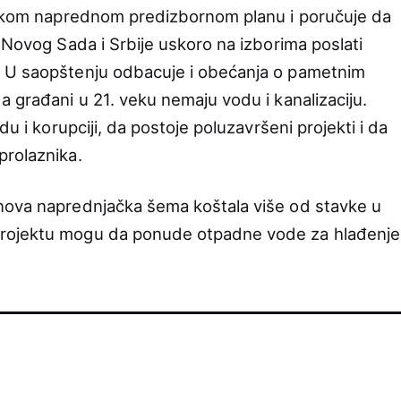
elikom naprednom predizbornom planu i poručuje da
 Novog Sada i Srbije uskoro na izborima poslati
 U saopštenju odbacuje i obećanja o pametnim
 građani u 21. veku nemaju vodu i kanalizaciju.
du i korupciji, da postoje poluzavršeni projekti i da
prolaznika.
nova naprednjačka šema koštala više od stavke u
rojektu mogu da ponude otpadne vode za hlađenje