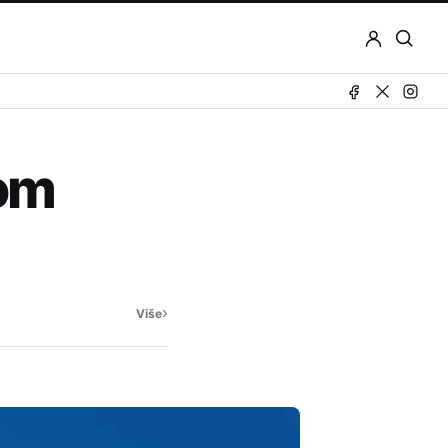
Otvor
pretr
vom
›
Više