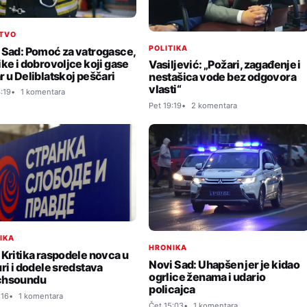
TVO
POLITIKA
 Sad: Pomoć za vatrogasce,
ike i dobrovoljce koji gase
Vasiljević: „Požari, zagađenje i
r u Deliblatskoj peščari
nestašica vode bez odgovora
vlasti“
:19
1 komentara
Pet 19:19
2 komentara
TIKA
HRONIKA
 Kritika raspodele novca u
Novi Sad: Uhapšen jer je kidao
uri i dodele sredstava
ogrlice ženama i udario
chsoundu
policajca
:16
1 komentara
Čet 15:03
1 komentara