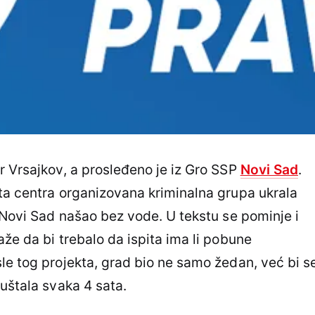
r Vrsajkov, a prosleđeno je iz Gro SSP
Novi Sad
.
ta centra organizovana kriminalna grupa ukrala
e Novi Sad našao bez vode. U tekstu se pominje i
že da bi trebalo da ispita ima li pobune
le tog projekta, grad bio ne samo žedan, već bi s
uštala svaka 4 sata.