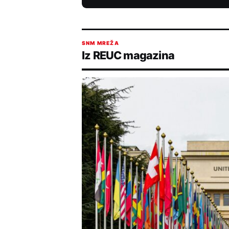
SNM MREŽA
Iz REUC magazina