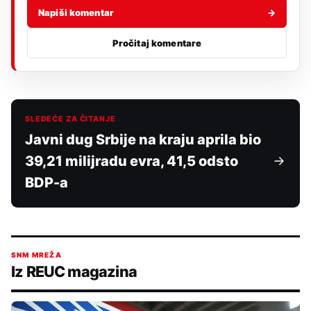
Napiši komentar
→
Pročitaj komentare
SLEDEĆE ZA ČITANJE
Javni dug Srbije na kraju aprila bio
39,21 milijradu evra, 41,5 odsto
BDP-a
SNM MREŽA
Iz REUC magazina