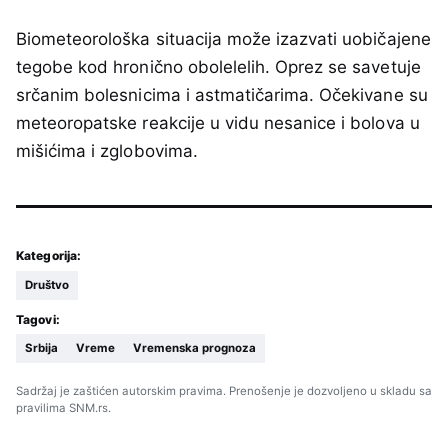
Biometeorološka situacija može izazvati uobičajene
tegobe kod hronično obolelelih. Oprez se savetuje
srčanim bolesnicima i astmatičarima. Očekivane su
meteoropatske reakcije u vidu nesanice i bolova u
mišićima i zglobovima.
Kategorija:
Društvo
Tagovi:
Srbija
Vreme
Vremenska prognoza
Sadržaj je zaštićen autorskim pravima. Prenošenje je dozvoljeno u skladu sa
pravilima SNM.rs.