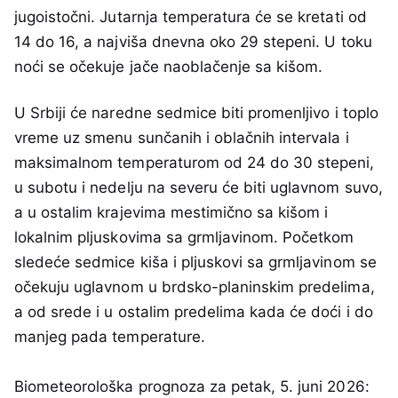
jugoistočni. Jutarnja temperatura će se kretati od
14 do 16, a najviša dnevna oko 29 stepeni. U toku
noći se očekuje jače naoblačenje sa kišom.
U Srbiji će naredne sedmice biti promenljivo i toplo
vreme uz smenu sunčanih i oblačnih intervala i
maksimalnom temperaturom od 24 do 30 stepeni,
u subotu i nedelju na severu će biti uglavnom suvo,
a u ostalim krajevima mestimično sa kišom i
lokalnim pljuskovima sa grmljavinom. Početkom
sledeće sedmice kiša i pljuskovi sa grmljavinom se
očekuju uglavnom u brdsko-planinskim predelima,
a od srede i u ostalim predelima kada će doći i do
manjeg pada temperature.
Biometeorološka prognoza za petak, 5. juni 2026: