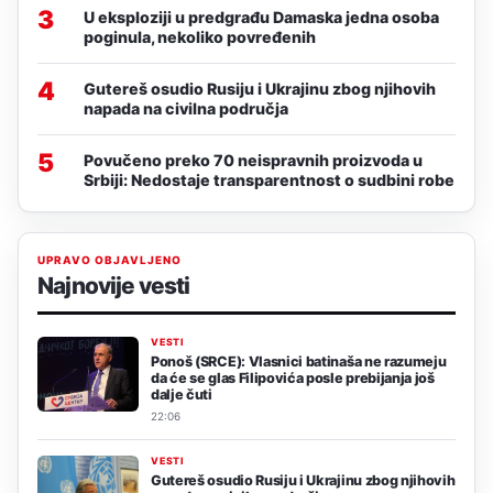
3
U eksploziji u predgrađu Damaska jedna osoba
poginula, nekoliko povređenih
4
Gutereš osudio Rusiju i Ukrajinu zbog njihovih
napada na civilna područja
5
Povučeno preko 70 neispravnih proizvoda u
Srbiji: Nedostaje transparentnost o sudbini robe
UPRAVO OBJAVLJENO
Najnovije vesti
VESTI
Ponoš (SRCE): Vlasnici batinaša ne razumeju
da će se glas Filipovića posle prebijanja još
dalje čuti
22:06
VESTI
Gutereš osudio Rusiju i Ukrajinu zbog njihovih