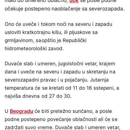
malo do umereno oblačno,
dok
se posle podne
očekuje postepeno naoblačenje sa severozapada.
Ono će uveče i tokom noći na severu i zapadu
usloviti kratkotrajnu kišu, ili pljuskove sa
grmljavinom, saopštio je Republički
hidrometeorološki zavod.
Duvaće slab i umeren, jugoistočni vetar, krajem
dana i uveče na severu i zapadu u skretanju na
severozapadni pravac i u pojačanju. Jutarnja
temperatura će se kretati od 11 do 16 sstepeni, a
najviša dnevna od 27 do 30.
U
Beogradu
će biti pretežno sunčano, a posle
podne postepeno povećanje oblačnosti ali će se
zadržati suvo vreme. Duvače slab i umeren vetar,