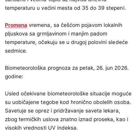
temperaturu u većini mesta od 35 do 39 stepeni.
Promena
vremena, sa češćom pojavom lokalnih
pljuskova sa grmljavinom i manjim padom
temperature, očekuju se u drugoj polovini sledeće
sedmice.
Biometeorološka prognoza za petak, 26. jun 2026.
godine:
Usled očekivane biometeorološke situacije moguće
su uobičajene tegobe kod hronično obolelih osoba.
Savetuje se oprez i pridržavanje saveta lekara,
zbog termičkih uslova znatno iznad proseka, kao i
visokih vrednosti UV indeksa.