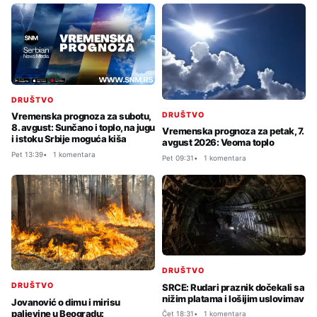
DRUŠTVO
DRUŠTVO
Vremenska prognoza za subotu,
8. avgust: Sunčano i toplo, na jugu
Vremenska prognoza za petak, 7.
i istoku Srbije moguća kiša
avgust 2026: Veoma toplo
Pet 13:39
1 komentara
Pet 09:31
1 komentara
DRUŠTVO
DRUŠTVO
SRCE: Rudari praznik dočekali sa
nižim platama i lošijim uslovimav
Jovanović o dimu i mirisu
paljevine u Beogradu:
Čet 18:31
1 komentara