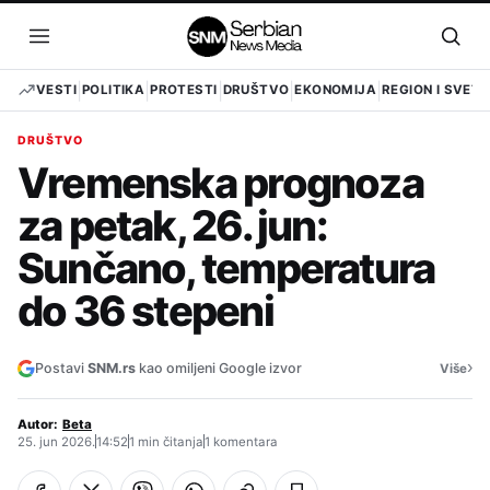
Pređi
na
Otvori
Otvo
sadržaj
meni
pret
VESTI
POLITIKA
PROTESTI
DRUŠTVO
EKONOMIJA
REGION I SVET
DRUŠTVO
Vremenska prognoza
za petak, 26. jun:
Sunčano, temperatura
do 36 stepeni
›
Postavi
SNM.rs
kao omiljeni Google izvor
Više
Autor:
Beta
25. jun 2026.
14:52
1 min čitanja
1 komentara