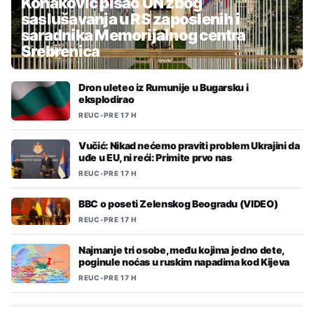
Konaković pisao UN zbog
saslušavanja u RS zaposlenih i
saradnika Memorijalnog centra
Srebrenica
Dron uleteo iz Rumunije u Bugarsku i
eksplodirao
REUC
•
PRE 17 H
Vučić: Nikad nećemo praviti problem Ukrajini da
uđe u EU, ni reći: Primite prvo nas
REUC
•
PRE 17 H
BBC o poseti Zelenskog Beogradu (VIDEO)
REUC
•
PRE 17 H
Najmanje tri osobe, među kojima jedno dete,
poginule noćas u ruskim napadima kod Kijeva
REUC
•
PRE 17 H