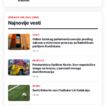
Kikindi
UPRAVO OBJAVLJENO
Najnovije vesti
VESTI
Odbor turskog parlamenta usvojio predlog
zakona o mirovnom procesu sa Radničkom
partijom Kurdistana
22:13
DRUŠTVO
Predsednica Opštine Kovin: Sve raspoložive
snage na terenu, u javnosti mnogo
dezinformacija
19:45
SPORT
Serhi Roberto novi fudbaler LA Galaksija
19:44