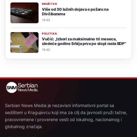
DRUŠTVO
Više od 30 lažnih dojava o požaru na
Divčibarama
19:43
POLITIKA
Vučić: „Izbori za maksimalno tri meseca,
sledeće godine Srbija prva po stopi rasta BDP“
19:42
Serbian News Media je nezavisni informativni portal sa
sedištem u Kragujevcu koji ima za cilj da javnosti pruži tačne,
pravovremene i proverene vesti od lokalnog, nacionalnog i
globalnog značaja.