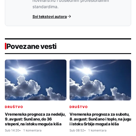
novinarstvu i doslednim profesionalnim
standardima.
Svi tekstovi autora
Povezane vesti
DRUŠTVO
DRUŠTVO
Vremenska prognoza za nedelju,
Vremenska prognoza za subotu,
9. avgust: Sunčano, do 36
8. avgust: Sunčano i toplo, na jugu
stepeni, na istoku moguća kiša
i istoku Srbije moguća kiša
Sub 14:20
1 komentara
Sub 08:52
1 komentara