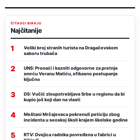
ČITAOCI BIRAJU
Najčitanije
1
Veliki broj stranih turista na Dragačevskom
saboru trubača
2
UNS: Pronaći i kazniti odgovorne za pretnje
smrću Veranu Matiću, efikasno postupanje
ključno
3
DS: Vučić zloupotrebljava Srbe u regionu da bi
kupio još koji dan na vlasti
4
Meštani Mrčajevaca pokrenuli peticiju zbog
incidenta u seoskoj školi krajem školske godine
5
RTV: Dvojica radnika povređena u fabrici u