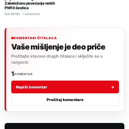
Zabeleženo povećanje nekih
PM10 čestica
Sub 08:58
1 komentara
KOMENTARI ČITALACA
Vaše mišljenje je deo priče
Pročitajte stavove drugih čitalaca i uključite se u
razgovor.
1
KOMENTAR
Napiši komentar
→
Pročitaj komentare