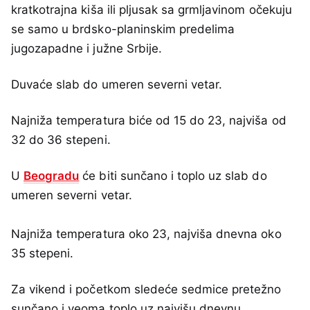
kratkotrajna kiša ili pljusak sa grmljavinom očekuju
se samo u brdsko-planinskim predelima
jugozapadne i južne Srbije.
Duvaće slab do umeren severni vetar.
Najniža temperatura biće od 15 do 23, najviša od
32 do 36 stepeni.
U
Beogradu
će biti sunčano i toplo uz slab do
umeren severni vetar.
Najniža temperatura oko 23, najviša dnevna oko
35 stepeni.
Za vikend i početkom sledeće sedmice pretežno
sunčano i veoma toplo uz najvišu dnevnu