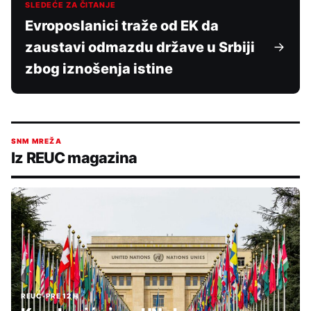
SLEDEĆE ZA ČITANJE
Evroposlanici traže od EK da
zaustavi odmazdu države u Srbiji
zbog iznošenja istine
SNM MREŽA
Iz REUC magazina
REUC
•
PRE 12 H