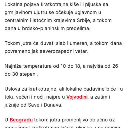
Lokalna pojava kratkotrajne kiše ili pljuska sa
grmljavinom ujutru se očekuje uglavnom u
centralnim i istočnim krajevima Srbije, a tokom
dana u brdsko-planinskim predelima.
Tokom jutra će duvati slab i umeren, a tokom dana
povremeno jak severozapadni vetar.
Najniža temperatura od 10 do 18, a najviša od 26
do 30 stepeni.
Uslova za kratkotrajne, ali lokalne padavine biće i u
toku večeri i noći, najpre u
Vojvodini
, a zatim i
južnije od Save i Dunava.
U
Beogradu
tokom jutra promenljivo oblačno uz
mogućnost kratkotrajne kiše ili pljuska u pojedinim