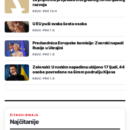
razvoja
REUC
•
PRE 10 H
U EU puši svaka šesta osoba
REUC
•
PRE 1 D
Predsednica Evropske komisije: Zverski napadi
Rusije u Ukrajini
REUC
•
PRE 1 D
Zelenski: U ruskim napadima ubijeno 17 ljudi, 44
osobe povređene na širem području Kijeva
REUC
•
PRE 1 D
ČITAOCI BIRAJU
Najčitanije