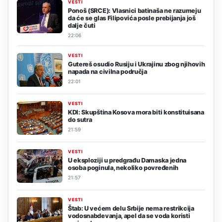
VESTI
Ponoš (SRCE): Vlasnici batinaša ne razumeju
da će se glas Filipovića posle prebijanja još
dalje čuti
22:06
VESTI
Gutereš osudio Rusiju i Ukrajinu zbog njihovih
napada na civilna područja
22:01
VESTI
KDI: Skupština Kosova mora biti konstituisana
do sutra
21:59
VESTI
U eksploziji u predgrađu Damaska jedna
osoba poginula, nekoliko povređenih
21:57
VESTI
Štab: U većem delu Srbije nema restrikcija
vodosnabdevanja, apel da se voda koristi