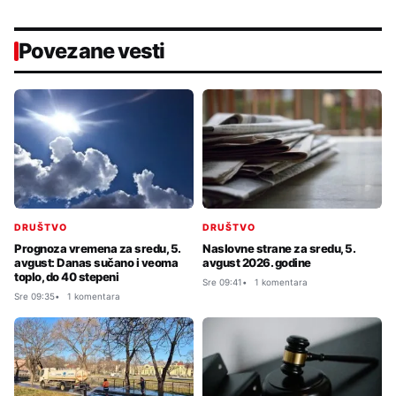
Povezane vesti
DRUŠTVO
DRUŠTVO
Prognoza vremena za sredu, 5.
Naslovne strane za sredu, 5.
avgust: Danas sučano i veoma
avgust 2026. godine
toplo, do 40 stepeni
Sre 09:41
1 komentara
Sre 09:35
1 komentara