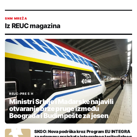
SNM MREŽA
Iz REUC magazina
REUC
•
PRE 5 H
Ministri Srbije i Mađarske najavili
otvaranje brze pruge između
Beograda i Budimpešte za jesen
SKGO: Nova podrška kroz Program EU INTEGRA
za pripremu projekata integralnog teritorijalnog