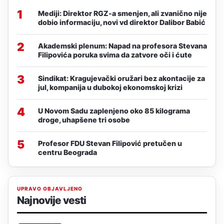
1
Mediji: Direktor RGZ-a smenjen, ali zvanično nije
dobio informaciju, novi vd direktor Dalibor Babić
2
Akademski plenum: Napad na profesora Stevana
Filipovića poruka svima da zatvore oči i ćute
3
Sindikat: Kragujevački oružari bez akontacije za
jul, kompanija u dubokoj ekonomskoj krizi
4
U Novom Sadu zaplenjeno oko 85 kilograma
droge, uhapšene tri osobe
5
Profesor FDU Stevan Filipović pretučen u
centru Beograda
UPRAVO OBJAVLJENO
Najnovije vesti