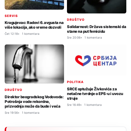
SERVIS
DRUŠTVO
Kragujevac: Radovi 6. avgusta na
Solidarnost: Država sistemski da
više lokacija, ako vreme dozvoli
stane na put femicidu
Čet 12:18
1 komentara
Sre 20:06
1 komentara
POLITIKA
SRCE optužuje Živkovića za
DRUŠTVO
netačne tvrdnje o EPS-u i uvozu
Direktor beogradskog Vodovoda:
struje
Potrošnja vode rekordna,
Sre 16:49
1 komentara
prizvodnja može da bude i veća
Sre 19:56
1 komentara