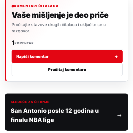
KOMENTARI ČITALACA
Vaše mišljenje je deo priče
Pročitajte stavove drugih čitalaca i uključite se u
razgovor.
1
KOMENTAR
Napiši komentar
→
Pročitaj komentare
SLEDEĆE ZA ČITANJE
San Antonio posle 12 godina u
finalu NBA lige