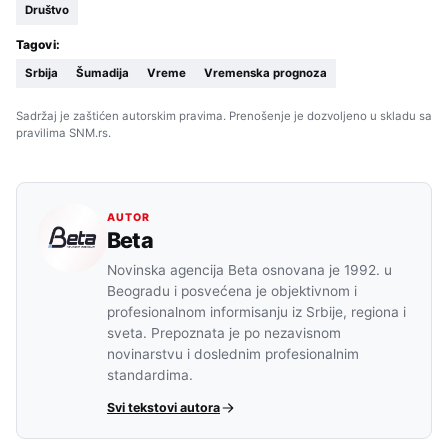
Društvo
Tagovi:
Srbija
Šumadija
Vreme
Vremenska prognoza
Sadržaj je zaštićen autorskim pravima. Prenošenje je dozvoljeno u skladu sa
pravilima SNM.rs.
AUTOR
Beta
Novinska agencija Beta osnovana je 1992. u
Beogradu i posvećena je objektivnom i
profesionalnom informisanju iz Srbije, regiona i
sveta. Prepoznata je po nezavisnom
novinarstvu i doslednim profesionalnim
standardima.
Svi tekstovi autora