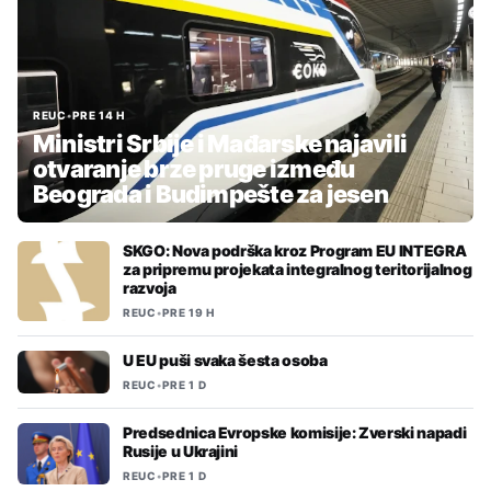
REUC
•
PRE 14 H
Ministri Srbije i Mađarske najavili
otvaranje brze pruge između
Beograda i Budimpešte za jesen
SKGO: Nova podrška kroz Program EU INTEGRA
za pripremu projekata integralnog teritorijalnog
razvoja
REUC
•
PRE 19 H
U EU puši svaka šesta osoba
REUC
•
PRE 1 D
Predsednica Evropske komisije: Zverski napadi
Rusije u Ukrajini
REUC
•
PRE 1 D