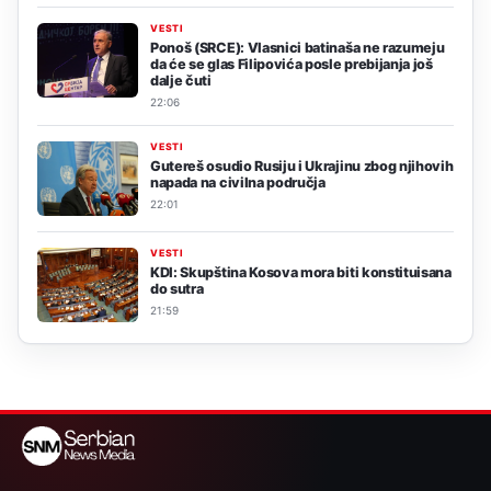
VESTI
Ponoš (SRCE): Vlasnici batinaša ne razumeju
da će se glas Filipovića posle prebijanja još
dalje čuti
22:06
VESTI
Gutereš osudio Rusiju i Ukrajinu zbog njihovih
napada na civilna područja
22:01
VESTI
KDI: Skupština Kosova mora biti konstituisana
do sutra
21:59