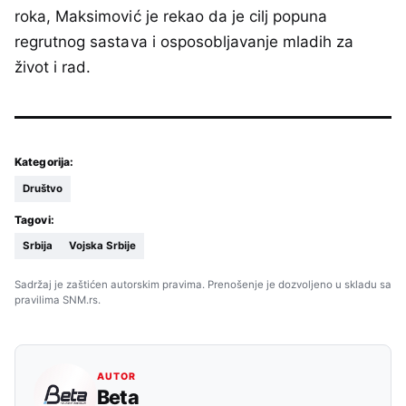
roka, Maksimović je rekao da je cilj popuna
regrutnog sastava i osposobljavanje mladih za
život i rad.
Kategorija:
Društvo
Tagovi:
Srbija
Vojska Srbije
Sadržaj je zaštićen autorskim pravima. Prenošenje je dozvoljeno u skladu sa
pravilima SNM.rs.
AUTOR
Beta