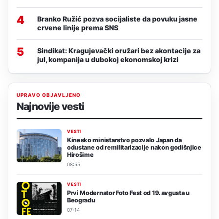
4
Branko Ružić pozva socijaliste da povuku jasne
crvene linije prema SNS
5
Sindikat: Kragujevački oružari bez akontacije za
jul, kompanija u dubokoj ekonomskoj krizi
UPRAVO OBJAVLJENO
Najnovije vesti
VESTI
Kinesko ministarstvo pozvalo Japan da
odustane od remilitarizacije nakon godišnjice
Hirošime
08:55
VESTI
Prvi Modernator Foto Fest od 19. avgusta u
Beogradu
07:14