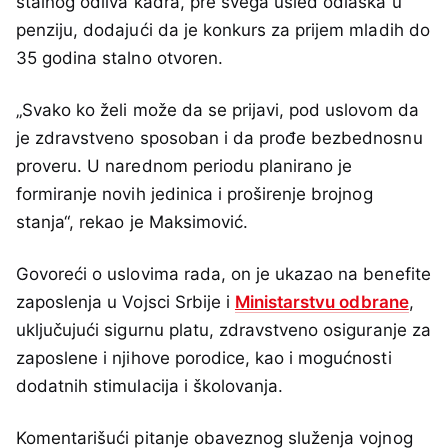
stalnog odliva kadra, pre svega usled odlaska u
penziju, dodajući da je konkurs za prijem mladih do
35 godina stalno otvoren.
„Svako ko želi može da se prijavi, pod uslovom da
je zdravstveno sposoban i da prođe bezbednosnu
proveru. U narednom periodu planirano je
formiranje novih jedinica i proširenje brojnog
stanja“, rekao je Maksimović.
Govoreći o uslovima rada, on je ukazao na benefite
zaposlenja u Vojsci Srbije i
Ministarstvu odbrane
,
uključujući sigurnu platu, zdravstveno osiguranje za
zaposlene i njihove porodice, kao i mogućnosti
dodatnih stimulacija i školovanja.
Komentarišući pitanje obaveznog služenja vojnog