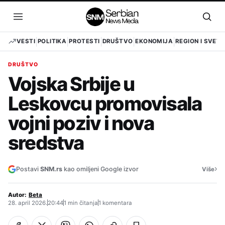
Pređi
na
Otvori
Otvo
sadržaj
meni
pret
VESTI
POLITIKA
PROTESTI
DRUŠTVO
EKONOMIJA
REGION I SVET
DRUŠTVO
Vojska Srbije u
Leskovcu promovisala
vojni poziv i nova
sredstva
›
Postavi
SNM.rs
kao omiljeni Google izvor
Više
Autor:
Beta
28. april 2026.
20:44
1 min čitanja
1 komentara