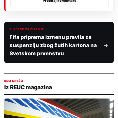
Pročitaj komentare
SLEDEĆE ZA ČITANJE
Fifa priprema izmenu pravila za
suspenziju zbog žutih kartona na
Svetskom prvenstvu
SNM MREŽA
Iz REUC magazina