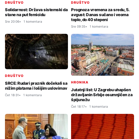
DRUŠTVO
DRUŠTVO
Solidarnost: Država sistemski da
Prognoza vremena za sredu, 5.
stane na put femicidu
avgust: Danas sučano i veoma
toplo, do 40 stepeni
Sre 20:06
1 komentara
Sre 09:35
1 komentara
DRUŠTVO
HRONIKA
SRCE: Rudari praznik dočekali sa
nižim platama i lošijim uslovimav
Jutatnji list: U Zagrebu uhapšen
državljanin Srbije osumnjičen za
Čet 18:31
1 komentara
špijunažu
Čet 18:17
1 komentara