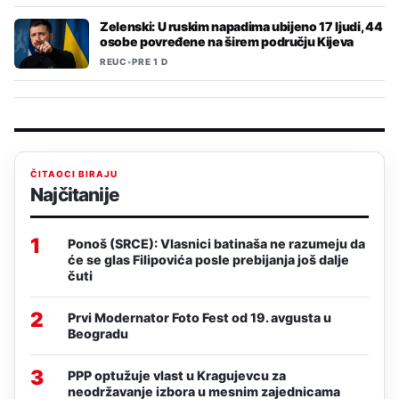
Zelenski: U ruskim napadima ubijeno 17 ljudi, 44
osobe povređene na širem području Kijeva
REUC
•
PRE 1 D
ČITAOCI BIRAJU
Najčitanije
1
Ponoš (SRCE): Vlasnici batinaša ne razumeju da
će se glas Filipovića posle prebijanja još dalje
čuti
2
Prvi Modernator Foto Fest od 19. avgusta u
Beogradu
3
PPP optužuje vlast u Kragujevcu za
neodržavanje izbora u mesnim zajednicama