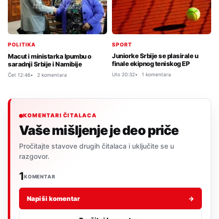
SPORT
POLITIKA
Juniorke Srbije se plasirale u
Macut i ministarka Ipumbu o
finale ekipnog teniskog EP
saradnji Srbije i Namibije
Uto 20:32
1 komentara
Čet 12:46
2 komentara
KOMENTARI ČITALACA
Vaše mišljenje je deo priče
Pročitajte stavove drugih čitalaca i uključite se u
razgovor.
1
KOMENTAR
Napiši komentar
→