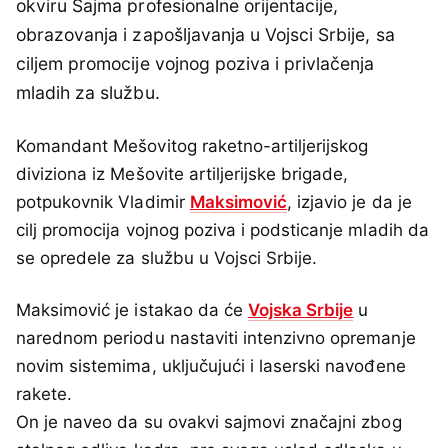
okviru Sajma profesionalne orijentacije,
obrazovanja i zapošljavanja u Vojsci Srbije, sa
ciljem promocije vojnog poziva i privlačenja
mladih za službu.
Komandant Mešovitog raketno-artiljerijskog
diviziona iz Mešovite artiljerijske brigade,
potpukovnik Vladimir
Maksimović
, izjavio je da je
cilj promocija vojnog poziva i podsticanje mladih da
se opredele za službu u Vojsci Srbije.
Maksimović je istakao da će
Vojska Srbije
u
narednom periodu nastaviti intenzivno opremanje
novim sistemima, uključujući i laserski navođene
rakete.
On je naveo da su ovakvi sajmovi značajni zbog