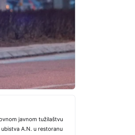
novnom javnom tužilaštvu
 ubistva A.N. u restoranu