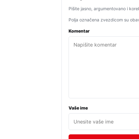
Pišite jasno, argumentovano i kore
Polja označena zvezdicom su obav
Komentar
Vaše ime