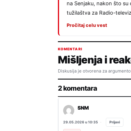
na Senjaku, nakon što su o
tužilaštva za Radio-televiz
Pročitaj celu vest
KOMENTARI
Mišljenja i reak
Diskusija je otvorena za argument
2 komentara
SNM
Prijavi
29.05.2026 u 10:35
·