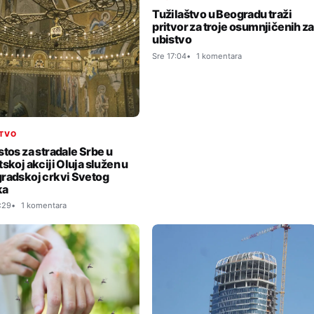
Tužilaštvo u Beogradu traži
pritvor za troje osumnjičenih za
ubistvo
Sre 17:04
1 komentara
TVO
stos za stradale Srbe u
skoj akciji Oluja služen u
radskoj crkvi Svetog
ka
:29
1 komentara