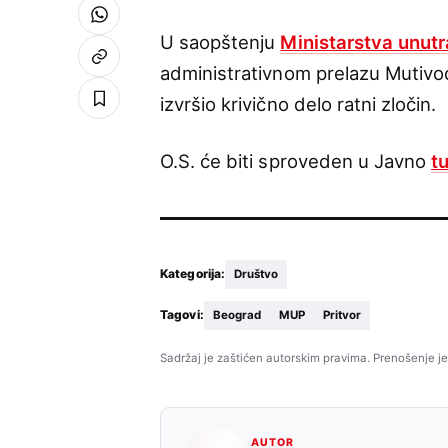
U saopštenju
Ministarstva unutr
administrativnom prelazu Mutiv
izvršio krivično delo ratni zločin.
O.S. će biti sproveden u Javno
t
Kategorija:
Društvo
Tagovi:
Beograd
MUP
Pritvor
Sadržaj je zaštićen autorskim pravima. Prenošenje je
AUTOR