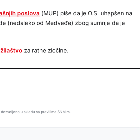
ašnjih poslova
(MUP) piše da je O.S. uhapšen na
ode (nedaleko od Medveđe) zbog sumnje da je
užilaštvo
za ratne zločine.
 dozvoljeno u skladu sa pravilima SNM.rs.