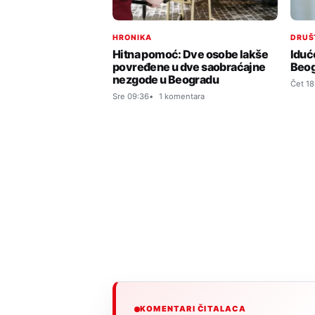
HRONIKA
DRUŠ
Hitna pomoć: Dve osobe lakše
Iduć
povređene u dve saobraćajne
Beo
nezgode u Beogradu
Čet 18
Sre 09:36
1 komentara
KOMENTARI ČITALACA