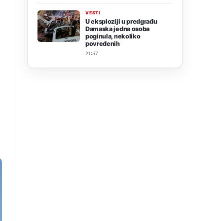
VESTI
U eksploziji u predgrađu
Damaska jedna osoba
poginula, nekoliko
povređenih
21:57