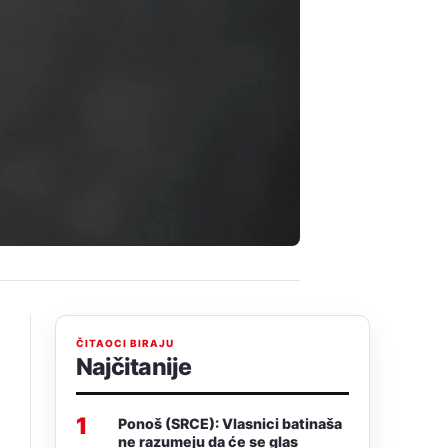
ČITAOCI BIRAJU
Najčitanije
1
Ponoš (SRCE): Vlasnici batinaša
ne razumeju da će se glas