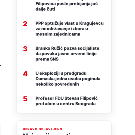
Filipovića posle prebijanja još
dalje čuti
2
PPP optužuje vlast u Kragujevcu
za neodržavanje izbora u
mesnim zajednicama
3
Branko Ružić pozva socijaliste
da povuku jasne crvene linije
prema SNS
4
U eksploziji u predgrađu
Damaska jedna osoba poginula,
nekoliko povređenih
5
Profesor FDU Stevan Filipović
pretučen u centru Beograda
UPRAVO OBJAVLJENO