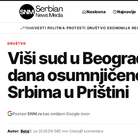
Pređi
na
Naslovna
Najnovije
sadržaj
TEME
VESTI
POLITIKA
PROTESTI
DRUŠTVO
EKONOMIJA
RE
DRUŠTVO
Viši sud u Beogra
dana osumnjičeno
Srbima u Prištini
Postavi
SNM.rs
kao omiljeni Google izvor
Autor:
Beta
3. jul 2026.
16:58
1 min čitanja
1 komentara