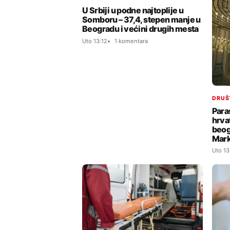
U Srbiji u podne najtoplije u
Somboru – 37,4, stepen manje u
Beogradu i većini drugih mesta
Uto 13:12
1 komentara
DRUŠ
Para
hrvat
beog
Mar
Uto 13