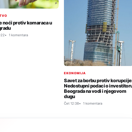
TVO
e noći protiv komaraca u
gradu
:22
1 komentara
EKONOMIJA
Savet za borbu protiv korupcije
Nedostupni podaci o investitor
Beograda na vodi i njegovom
dugu
Čet 12:38
1 komentara