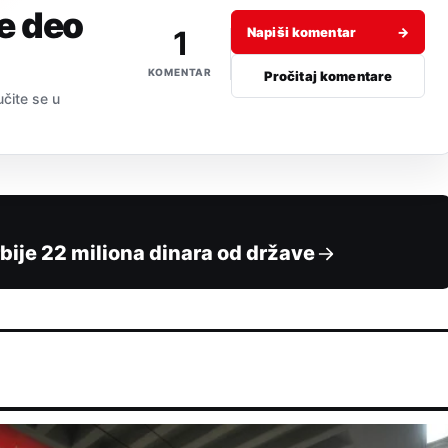
je deo
1
Napiši komentar
→
KOMENTAR
Pročitaj komentare
učite se u
bije 22 miliona dinara od države