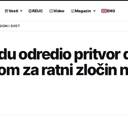
Vesti
REUC
Video
Magazin
ENG
GION I SVET
du odredio pritvor
m za ratni zločin 