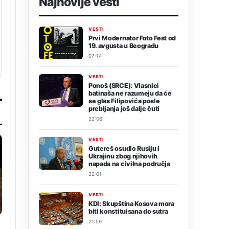
Najnovije vesti
VESTI
Prvi Modernator Foto Fest od
19. avgusta u Beogradu
07:14
VESTI
Ponoš (SRCE): Vlasnici
batinaša ne razumeju da će
se glas Filipovića posle
prebijanja još dalje čuti
22:06
VESTI
Gutereš osudio Rusiju i
Ukrajinu zbog njihovih
napada na civilna područja
22:01
VESTI
KDI: Skupština Kosova mora
biti konstituisana do sutra
21:59