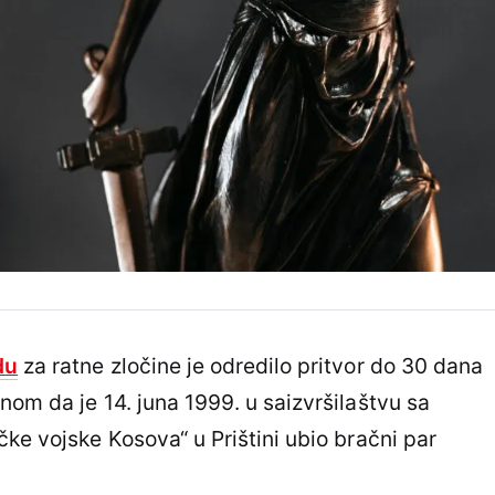
du
za ratne zločine je odredilo pritvor do 30 dana
nom da je 14. juna 1999. u saizvršilaštvu sa
ke vojske Kosova“ u Prištini ubio bračni par
.