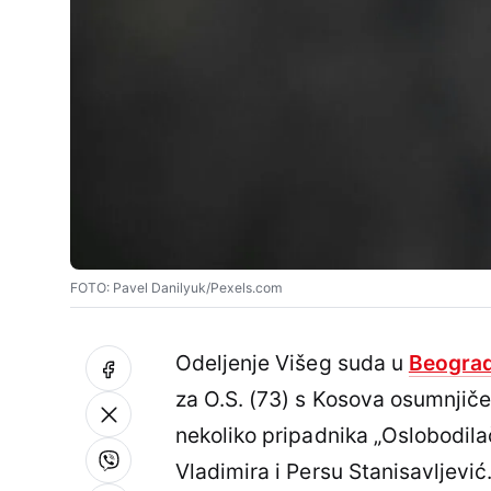
FOTO: Pavel Danilyuk/Pexels.com
Odeljenje Višeg suda u
Beogra
za O.S. (73) s Kosova osumnjiče
nekoliko pripadnika „Oslobodilač
Vladimira i Persu Stanisavljević