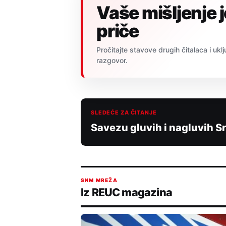
Vaše mišljenje 
priče
Pročitajte stavove drugih čitalaca i uklj
razgovor.
SLEDEĆE ZA ČITANJE
Savezu gluvih i nagluvih Sr
SNM MREŽA
Iz REUC magazina