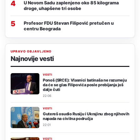
4
U Novom Sadu zaplenjeno oko 85 kilograma
droge, uhapšene tri osobe
5
Profesor FDU Stevan Filipović pretučen u
centru Beograda
UPRAVO OBJAVLJENO
Najnovije vesti
VESTI
Ponoš (SRCE): Vlasnici batinaša ne razumeju
da će se glas Filipovića posle prebijanja još
dalje čuti
22:06
VESTI
Gutereš osudio Rusiju i Ukrajinu zbog njihovih
napada na civilna područja
22:01
VESTI