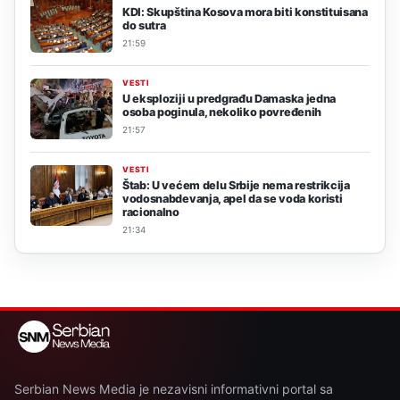
KDI: Skupština Kosova mora biti konstituisana
do sutra
21:59
VESTI
U eksploziji u predgrađu Damaska jedna
osoba poginula, nekoliko povređenih
21:57
VESTI
Štab: U većem delu Srbije nema restrikcija
vodosnabdevanja, apel da se voda koristi
racionalno
21:34
Serbian News Media je nezavisni informativni portal sa