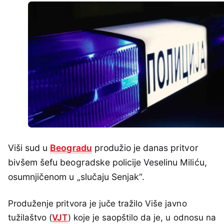
Viši sud u
Beogradu
produžio je danas pritvor
bivšem šefu beogradske policije Veselinu Miliću,
osumnjičenom u „slučaju Senjak“.
Produženje pritvora je juče tražilo Više javno
tužilaštvo (
VJT
) koje je saopštilo da je, u odnosu na