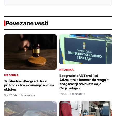
Povezane vesti
HRONIKA
HRONIKA
Beogradsko VJT traži od
Advokatske komore da reaguje
Tužilaštvo u Beogradu traži
zbog tvrdnji advokata da je
pritvor za troje osumnjičenih za
Cvijan ubijen
ubistvo
17:53
1 komentara
Sre 17:04
1 komentara