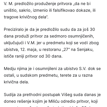
V. M. predložilo produženje pritvora „da ne bi
uništio, sakrio, izmenio ili falsifikovao dokaze, ili
tragove krivičnog dela“.
Preciziralo je da je predložilo sudu da za još 30
dana produži pritvor za sedmoro osumnjičenih,
uključujući i V.M. jer u predmetu koji se vodi zbog
ubistva, 12. maja, u restoranu „27“ na Senjaku,
ističe raniji pritvor od 30 dana.
Medju njima je i osumnjileni za ubistvo S.V. dok se
ostali, u sudskom predmetu, terete za u razna
krivična dela.
Sudija za prethodni postupak Višeg suda danas je
doneo rešenje kojim je Miliću odredio pritvor, koji