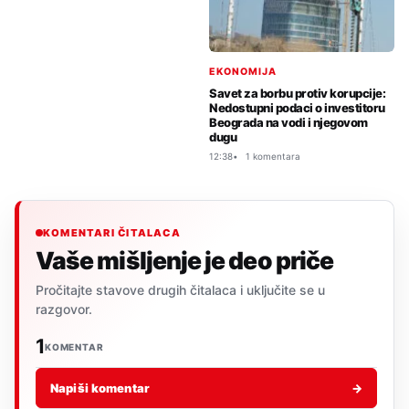
EKONOMIJA
Savet za borbu protiv korupcije:
Nedostupni podaci o investitoru
Beograda na vodi i njegovom
dugu
12:38
1 komentara
KOMENTARI ČITALACA
Vaše mišljenje je deo priče
Pročitajte stavove drugih čitalaca i uključite se u
razgovor.
1
KOMENTAR
Napiši komentar
→