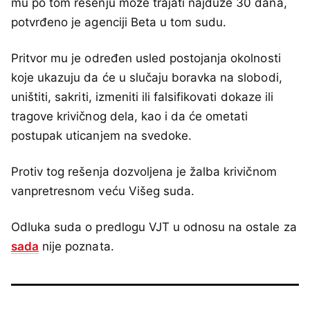
mu po tom rešenju može trajati najduže 30 dana,
potvrđeno je agenciji Beta u tom sudu.
Pritvor mu je određen usled postojanja okolnosti
koje ukazuju da će u slučaju boravka na slobodi,
uništiti, sakriti, izmeniti ili falsifikovati dokaze ili
tragove krivičnog dela, kao i da će ometati
postupak uticanjem na svedoke.
Protiv tog rešenja dozvoljena je žalba krivičnom
vanpretresnom veću Višeg suda.
Odluka suda o predlogu VJT u odnosu na ostale za
sada
nije poznata.