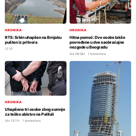
HRONIKA
HRONIKA
RTS: Srbin uhapšen na Brnjaku
Hitna pomoć: Dve osobe lakše
pušten iz pritvora
povređene u dve saobraćajne
nezgode u Beogradu
12:10
Sre 09:36
1 komentara
HRONIKA
Uhapšene tri osobe zbog sumnje
za teško ubistvo na Paliluli
Uto 15:11
1 komentara