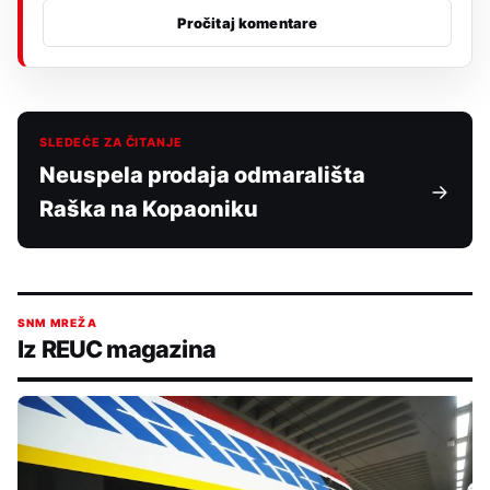
Pročitaj komentare
SLEDEĆE ZA ČITANJE
Neuspela prodaja odmarališta
Raška na Kopaoniku
SNM MREŽA
Iz REUC magazina