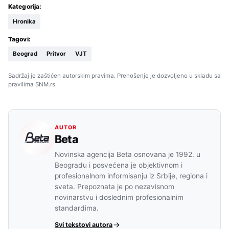
Kategorija:
Hronika
Tagovi:
Beograd
Pritvor
VJT
Sadržaj je zaštićen autorskim pravima. Prenošenje je dozvoljeno u skladu sa
pravilima SNM.rs.
AUTOR
Beta
Novinska agencija Beta osnovana je 1992. u
Beogradu i posvećena je objektivnom i
profesionalnom informisanju iz Srbije, regiona i
sveta. Prepoznata je po nezavisnom
novinarstvu i doslednim profesionalnim
standardima.
Svi tekstovi autora