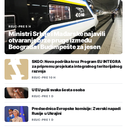
REUC
•
PRE 5 H
Ministri Srbije i Mađarske najavili
otvaranje brze pruge između
Beograda i Budimpešte za jesen
SKGO: Nova podrška kroz Program EU INTEGRA
za pripremu projekata integralnog teritorijalnog
razvoja
REUC
•
PRE 10 H
U EU puši svaka šesta osoba
REUC
•
PRE 1 D
Predsednica Evropske komisije: Zverski napadi
Rusije u Ukrajini
REUC
•
PRE 1 D