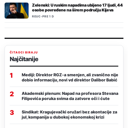
Zelenski: U ruskim napadima ubijeno 17 ljudi, 44
osobe povređene na širem području Kijeva
REUC
•
PRE 1 D
ČITAOCI BIRAJU
Najčitanije
1
Mediji: Direktor RGZ-a smenjen, ali zvanično nije
dobio informaciju, novi vd direktor Dalibor Babić
2
Akademski plenum: Napad na profesora Stevana
Filipovića poruka svima da zatvore oči i ćute
3
Sindikat: Kragujevački oružari bez akontacije za
jul, kompanija u dubokoj ekonomskoj krizi