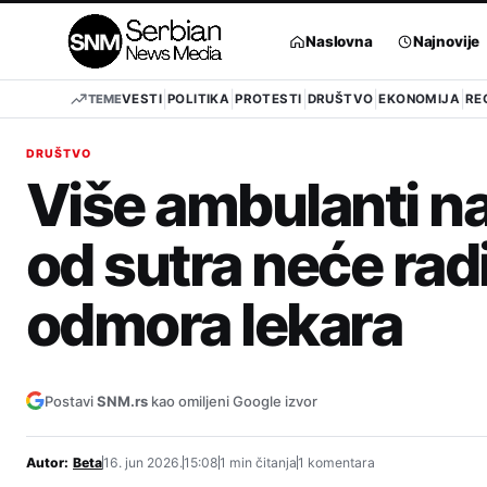
Pređi
na
Naslovna
Najnovije
sadržaj
TEME
VESTI
POLITIKA
PROTESTI
DRUŠTVO
EKONOMIJA
RE
DRUŠTVO
Više ambulanti n
od sutra neće radi
odmora lekara
Postavi
SNM.rs
kao omiljeni Google izvor
Autor:
Beta
16. jun 2026.
15:08
1 min čitanja
1 komentara