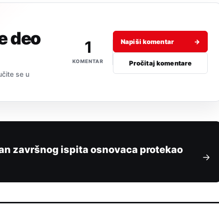
je deo
1
Napiši komentar
→
KOMENTAR
Pročitaj komentare
učite se u
 dan završnog ispita osnovaca protekao