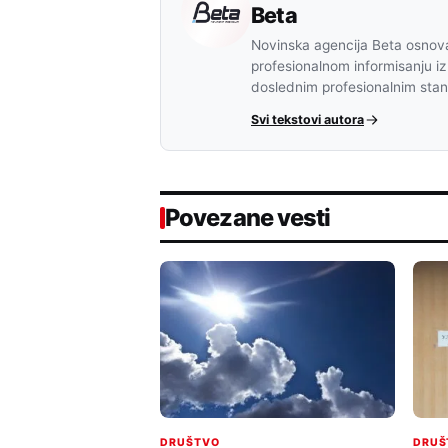
Beta
Novinska agencija Beta osnova
profesionalnom informisanju iz
doslednim profesionalnim sta
Svi tekstovi autora
Povezane vesti
DRUŠTVO
DRUŠ