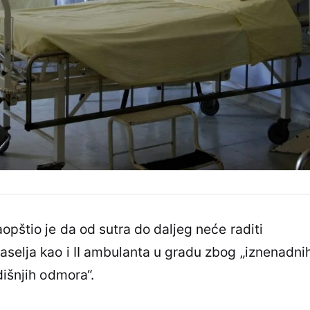
opštio je da od sutra do daljeg neće raditi
selja kao i II ambulanta u gradu zbog „iznenadni
dišnjih odmora“.