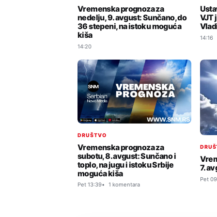
Vremenska prognoza za
Usta
nedelju, 9. avgust: Sunčano, do
VJT j
36 stepeni, na istoku moguća
Vlad
kiša
14:16
14:20
DRUŠTVO
Vremenska prognoza za
DRUŠ
subotu, 8. avgust: Sunčano i
Vrem
toplo, na jugu i istoku Srbije
7. a
moguća kiša
Pet 09
Pet 13:39
1 komentara