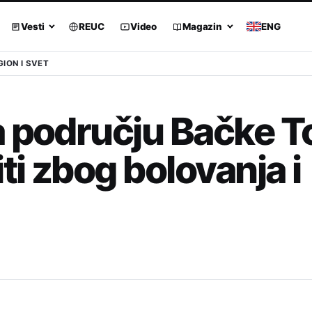
Vesti
REUC
Video
Magazin
ENG
GION I SVET
a području Bačke T
ti zbog bolovanja i