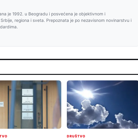
na je 1992. u Beogradu i posvećena je objektivnom i
 Srbije, regiona i sveta. Prepoznata je po nezavisnom novinarstvu i
ndardima.
TVO
DRUŠTVO