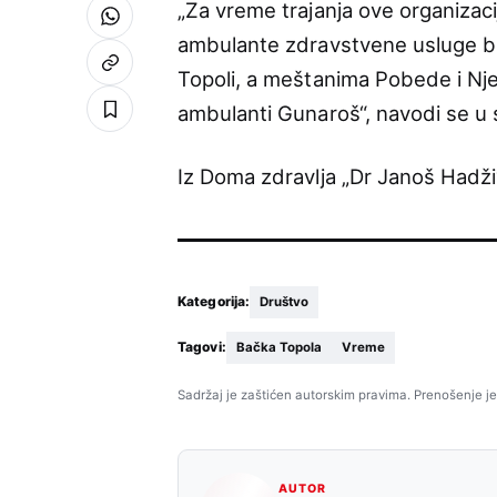
„Za vreme trajanja ove organizaci
ambulante zdravstvene usluge bi
Topoli, a meštanima Pobede i Nj
ambulanti Gunaroš“, navodi se u 
Iz Doma zdravlja „Dr Janoš Hadži
Kategorija:
Društvo
Tagovi:
Bačka Topola
Vreme
Sadržaj je zaštićen autorskim pravima. Prenošenje je
AUTOR