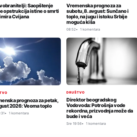
vobranitelji: Saopštenje
Vremenska prognoza za
e opstrukcija istine o smrti
subotu, 8. avgust: Sunčano i
imira Cvijana
toplo, na jugu i istoku Srbije
moguća kiša
08:52
1 komentara
DRUŠTVO
TVO
Direktor beogradskog
enska prognoza za petak,
Vodovoda: Potrošnja vode
vgust 2026: Veoma toplo
rekordna, prizvodnja može da
:31
1 komentara
bude i veća
Sre 19:56
1 komentara