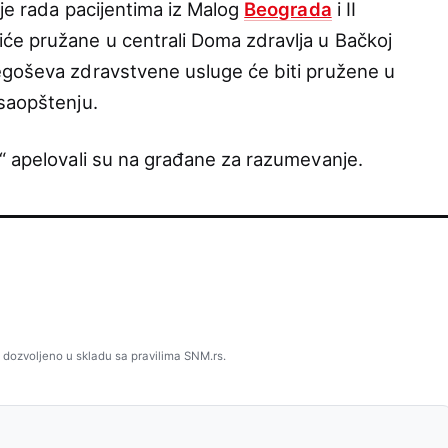
je rada pacijentima iz Malog
Beograda
i II
će pružane u centrali Doma zdravlja u Bačkoj
egoševa zdravstvene usluge će biti pružene u
saopštenju.
“ apelovali su na građane za razumevanje.
 dozvoljeno u skladu sa pravilima SNM.rs.