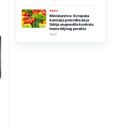
VESTI
Ministarstvo: Evropska
komisija potvrdila da je
Srbija unapredila kontrolu
hrane biljnog porekla
14:27