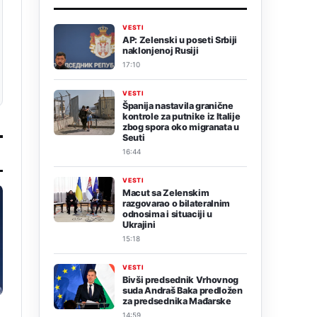
VESTI
AP: Zelenski u poseti Srbiji
naklonjenoj Rusiji
17:10
VESTI
Španija nastavila granične
kontrole za putnike iz Italije
zbog spora oko migranata u
Seuti
16:44
VESTI
Macut sa Zelenskim
razgovarao o bilateralnim
odnosima i situaciji u
Ukrajini
15:18
VESTI
Bivši predsednik Vrhovnog
suda Andraš Baka predložen
za predsednika Mađarske
14:59