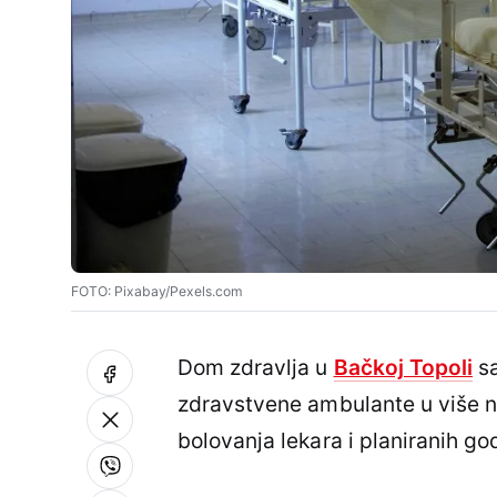
FOTO: Pixabay/Pexels.com
Dom zdravlja u
Bačkoj Topoli
sa
zdravstvene ambulante u više na
bolovanja lekara i planiranih go