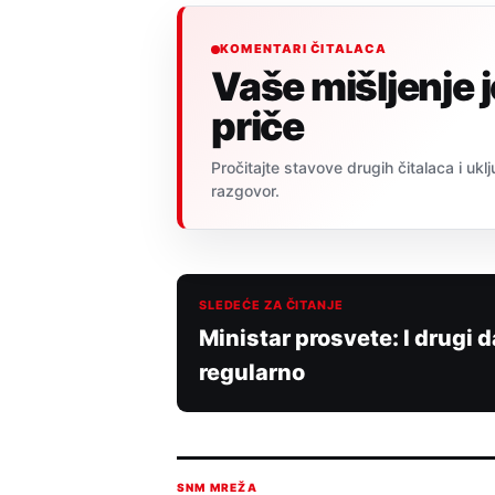
KOMENTARI ČITALACA
Vaše mišljenje 
priče
Pročitajte stavove drugih čitalaca i uklj
razgovor.
SLEDEĆE ZA ČITANJE
Ministar prosvete: I drugi
regularno
SNM MREŽA