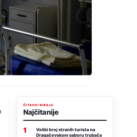
ČITAOCI BIRAJU
h
Najčitanije
1
Veliki broj stranih turista na
Dragačevskom saboru trubača