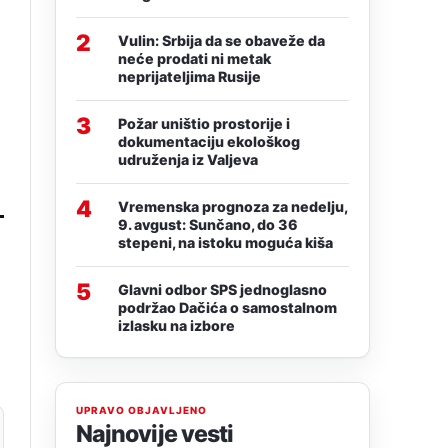
2
Vulin: Srbija da se obaveže da
neće prodati ni metak
neprijateljima Rusije
3
Požar uništio prostorije i
dokumentaciju ekološkog
udruženja iz Valjeva
4
Vremenska prognoza za nedelju,
9. avgust: Sunčano, do 36
stepeni, na istoku moguća kiša
5
Glavni odbor SPS jednoglasno
podržao Dačića o samostalnom
izlasku na izbore
UPRAVO OBJAVLJENO
Najnovije vesti