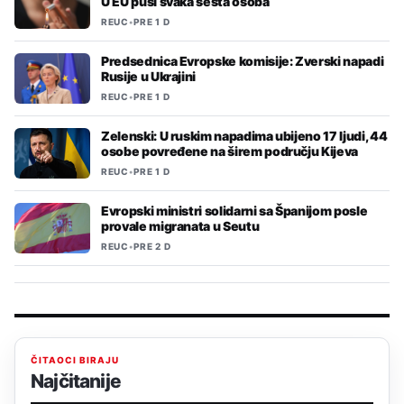
U EU puši svaka šesta osoba
REUC
•
PRE 1 D
Predsednica Evropske komisije: Zverski napadi
Rusije u Ukrajini
REUC
•
PRE 1 D
Zelenski: U ruskim napadima ubijeno 17 ljudi, 44
osobe povređene na širem području Kijeva
REUC
•
PRE 1 D
Evropski ministri solidarni sa Španijom posle
provale migranata u Seutu
REUC
•
PRE 2 D
ČITAOCI BIRAJU
Najčitanije