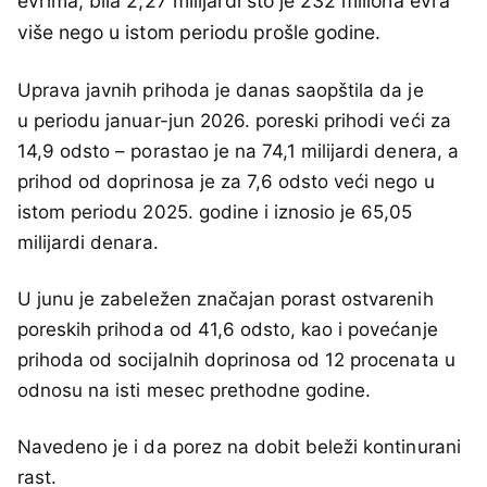
evrima, bila 2,27 milijardi što je 232 miliona evra
više nego u istom periodu prošle godine.
Uprava javnih prihoda je danas saopštila da je
u periodu januar-jun 2026. poreski prihodi veći za
14,9 odsto – porastao je na 74,1 milijardi denera, a
prihod od doprinosa je za 7,6 odsto veći nego u
istom periodu 2025. godine i iznosio je 65,05
milijardi denara.
U junu je zabeležen značajan porast ostvarenih
poreskih prihoda od 41,6 odsto, kao i povećanje
prihoda od socijalnih doprinosa od 12 procenata u
odnosu na isti mesec prethodne godine.
Navedeno je i da porez na dobit beleži kontinurani
rast.