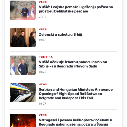
VESTI
Vučić: I vojska pomaže u gašenju požara na
prostoru Deliblatske peščare
20:13
VESTI
Zelenski u subotu u Srbiji
19:40
POLITIKA
Vučić očekuje izbornu pobedu na nivou
Srbije – i u Beogradu i Novom Sadu
19:28
NEWS
Serbian and Hungarian Ministers Announce
Opening of High-Speed Rail Between
Belgrade and Budapest This Fall
19:27
VESTI
Vatrogasci i posada helikoptera dočekani u
Beogradu nakon gašenja požara u Španiji