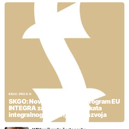
REUC
•
PRE 6 H
SKGO: Nova podrška kroz Program EU
INTEGRA za pripremu projekata
integralnog teritorijalnog razvoja