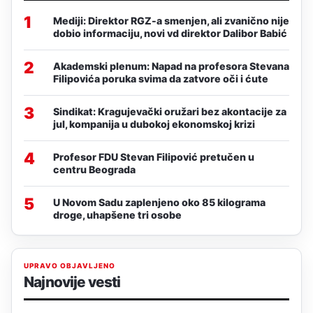
1
Mediji: Direktor RGZ-a smenjen, ali zvanično nije
dobio informaciju, novi vd direktor Dalibor Babić
2
Akademski plenum: Napad na profesora Stevana
Filipovića poruka svima da zatvore oči i ćute
3
Sindikat: Kragujevački oružari bez akontacije za
jul, kompanija u dubokoj ekonomskoj krizi
4
Profesor FDU Stevan Filipović pretučen u
centru Beograda
5
U Novom Sadu zaplenjeno oko 85 kilograma
droge, uhapšene tri osobe
UPRAVO OBJAVLJENO
Najnovije vesti