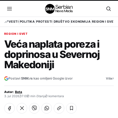
Pređi
na
Otvori
Otvo
sadržaj
meni
pret
VESTI
POLITIKA
PROTESTI
DRUŠTVO
EKONOMIJA
REGION I SVET
REGION I SVET
Veća naplata poreza i
doprinosa u Severnoj
Makedoniji
›
Postavi
SNM.rs
kao omiljeni Google izvor
Više
Autor:
Beta
3. jul 2026.
17:09
1 min čitanja
1 komentara