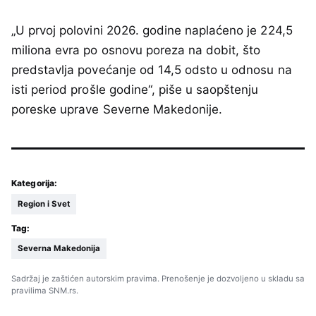
„U prvoj polovini 2026. godine naplaćeno je 224,5
miliona evra po osnovu poreza na dobit, što
predstavlja povećanje od 14,5 odsto u odnosu na
isti period prošle godine“, piše u saopštenju
poreske uprave Severne Makedonije.
Kategorija:
Region i Svet
Tag:
Severna Makedonija
Sadržaj je zaštićen autorskim pravima. Prenošenje je dozvoljeno u skladu sa
pravilima SNM.rs.