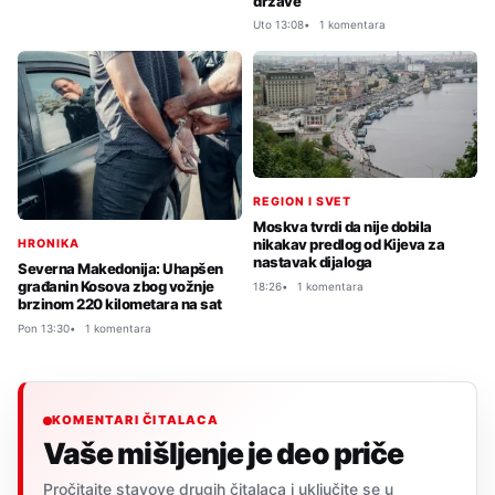
države
Uto 13:08
1 komentara
REGION I SVET
Moskva tvrdi da nije dobila
nikakav predlog od Kijeva za
HRONIKA
nastavak dijaloga
Severna Makedonija: Uhapšen
građanin Kosova zbog vožnje
18:26
1 komentara
brzinom 220 kilometara na sat
Pon 13:30
1 komentara
KOMENTARI ČITALACA
Vaše mišljenje je deo priče
Pročitajte stavove drugih čitalaca i uključite se u