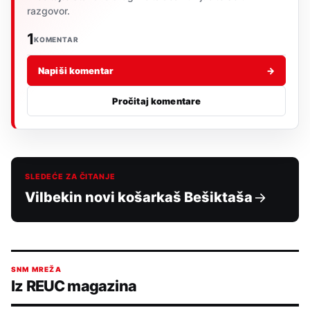
razgovor.
1
KOMENTAR
Napiši komentar
→
Pročitaj komentare
SLEDEĆE ZA ČITANJE
Vilbekin novi košarkaš Bešiktaša
SNM MREŽA
Iz REUC magazina