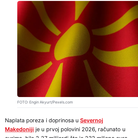
FOTO: Engin Akyurt/Pexels.com
Naplata poreza i doprinosa u
Severnoj
Makedoniji
je u prvoj polovini 2026, računato u