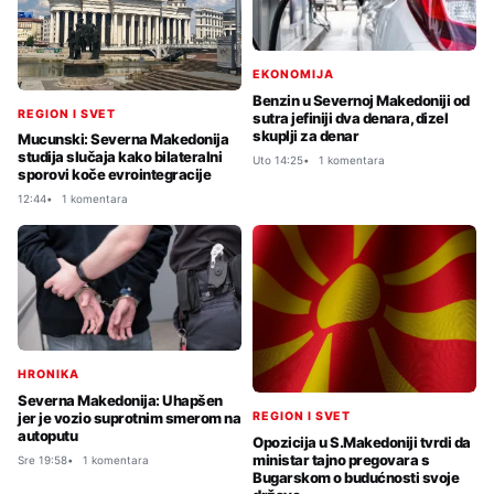
EKONOMIJA
Benzin u Severnoj Makedoniji od
REGION I SVET
sutra jefiniji dva denara, dizel
skuplji za denar
Mucunski: Severna Makedonija
studija slučaja kako bilateralni
Uto 14:25
1 komentara
sporovi koče evrointegracije
12:44
1 komentara
HRONIKA
Severna Makedonija: Uhapšen
jer je vozio suprotnim smerom na
REGION I SVET
autoputu
Opozicija u S.Makedoniji tvrdi da
ministar tajno pregovara s
Sre 19:58
1 komentara
Bugarskom o budućnosti svoje