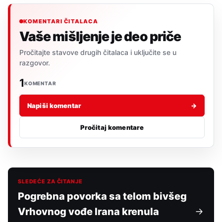
KOMENTARI ČITALACA
Vaše mišljenje je deo priče
Pročitajte stavove drugih čitalaca i uključite se u
razgovor.
1
KOMENTAR
Napiši komentar
→
Pročitaj komentare
SLEDEĆE ZA ČITANJE
Pogrebna povorka sa telom bivšeg
Vrhovnog vođe Irana krenula