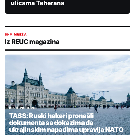
ulicama Teherana
SNM MREŽA
Iz REUC magazina
REUC
•
PRE 3 MIN
TASS: Ruski hakeri pronašli
dokumenta sa dokazima da
ukrajinskim napadima upravlja NATO