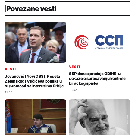
Povezane vesti
VESTI
VESTI
SSP danas predaje ODIHR-u
Jovanović (Novi DSS): Poseta
dokaze o sprečavanju kontrole
Zelenskog i Vučićeva politika u
biračkog spiska
suprotnosti sa interesima Srbije
10:52
11:20