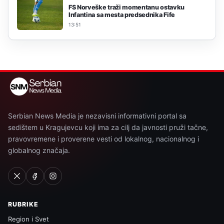
FS Norveške traži momentanu ostavku
Infantina sa mesta predsednika Fife
13:51
Serbian News Media je nezavisni informativni portal sa
sedištem u Kragujevcu koji ima za cilj da javnosti pruži tačne,
pravovremene i proverene vesti od lokalnog, nacionalnog i
globalnog značaja.
RUBRIKE
Region i Svet