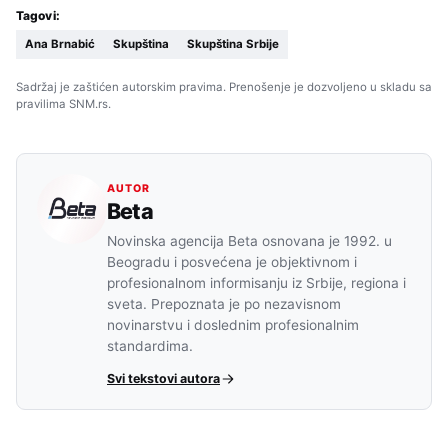
Tagovi:
Ana Brnabić
Skupština
Skupština Srbije
Sadržaj je zaštićen autorskim pravima. Prenošenje je dozvoljeno u skladu sa
pravilima SNM.rs.
AUTOR
Beta
Novinska agencija Beta osnovana je 1992. u
Beogradu i posvećena je objektivnom i
profesionalnom informisanju iz Srbije, regiona i
sveta. Prepoznata je po nezavisnom
novinarstvu i doslednim profesionalnim
standardima.
Svi tekstovi autora