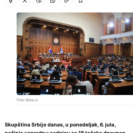
Foto: Beta.rs
Skupština Srbije danas, u ponedeljak, 6. jula,
počinje vanrednu sednicu sa 18 tačaka dnevnog