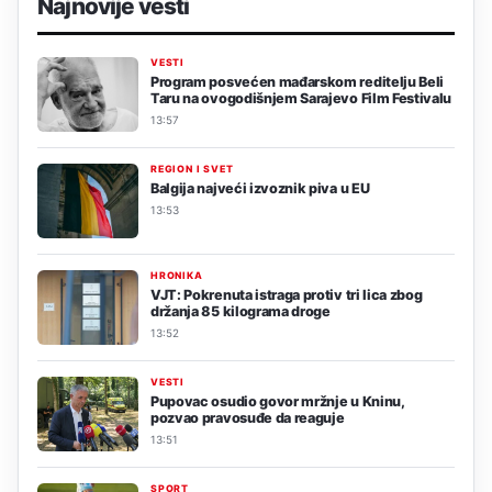
Najnovije vesti
VESTI
Program posvećen mađarskom reditelju Beli
Taru na ovogodišnjem Sarajevo Film Festivalu
13:57
REGION I SVET
Balgija najveći izvoznik piva u EU
13:53
HRONIKA
VJT: Pokrenuta istraga protiv tri lica zbog
držanja 85 kilograma droge
13:52
VESTI
Pupovac osudio govor mržnje u Kninu,
pozvao pravosuđe da reaguje
13:51
SPORT