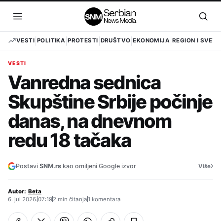
Pređi
na
Otvori
Otvo
sadržaj
meni
pret
VESTI
POLITIKA
PROTESTI
DRUŠTVO
EKONOMIJA
REGION I SVET
VESTI
Vanredna sednica
Skupštine Srbije počinje
danas, na dnevnom
redu 18 tačaka
›
Postavi
SNM.rs
kao omiljeni Google izvor
Više
Autor:
Beta
6. jul 2026.
07:19
2 min čitanja
1 komentara