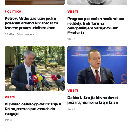
POLITIKA
VESTI
Petrov: Mrdić zaslužio jedan
Program posvećen mađarskom
poseban orden za hrabrost za
reditelju Beli Taru na
izmene pravosudnih zakona
ovogodišnjem Sarajevo Film
Festivalu
09:49
3 komentara
13:57
VESTI
Dačić: U Srbiji aktivno devet
VESTI
požara, nismo na kraju krize
Pupovac osudio govor mržnje u
Kninu, pozvao pravosuđe da
13:41
reaguje
13:51