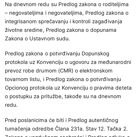
Na dnevnom redu su Predlog zakona o roditeljima
– negovateljima i negovateljima, Predlog zakona o
integrisanom sprečavanju i kontroli zagađivanja
životne sredine, Predlog zakona o dopunama
Zakona o Ustavnom sudu.
Predlog zakona o potvrđivanju Dopunskog
protokola uz Konvenciju o ugovoru za međunarodni
prevoz robe drumom (CMR) o elektronskom
tovarnom listu, i Predlog zakona o potvrđivanju
Opcionog protokola uz Konvenciju o pravima deteta
o postupku za pritužbe, takođe su na dnevnom
redu.
Pred poslanicima će biti i Predlog autentičnog
tumačenja odredbe Člana 231a. Stav 12. Tačka 2.