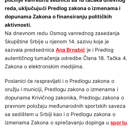
reda, uključujući Predlog zakona o izmenama i
dopunama Zakona o finansiranju političkih
aktivnosti.
Na dnevnom redu Osmog vanrednog zasedanja
Skupštine Srbije u njenom 14. sazivu koje je
sazvala predsednica
Ana Brnabić
je i Predlog
autentičnog tumačenja odredbe Člana 18. Tačka 4.
Zakona o elektronskim medijima.
Poslanici će raspravljati i o Predlogu zakona o
oružju i municiji, Predlogu zakona o izmenama i
dopunama Krivičnog zakonika, Predlogu zakona o
pravnom položaju međunarodnih sportskih saveza
sa sedištem u Srbiji kao i o Predlogu zakona o
izmenama Zakona o sprečavanju dopinga u
sportu
.