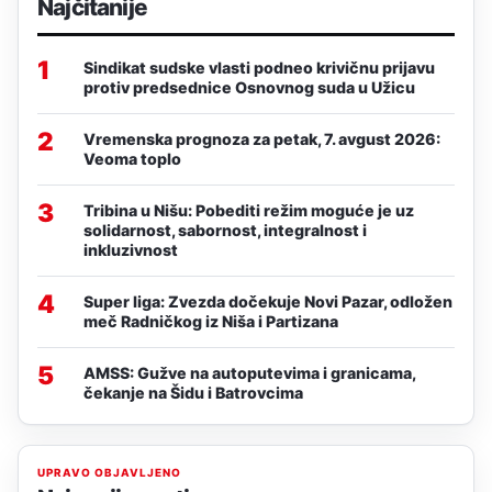
Najčitanije
1
Sindikat sudske vlasti podneo krivičnu prijavu
protiv predsednice Osnovnog suda u Užicu
2
Vremenska prognoza za petak, 7. avgust 2026:
Veoma toplo
3
Tribina u Nišu: Pobediti režim moguće je uz
solidarnost, sabornost, integralnost i
inkluzivnost
4
Super liga: Zvezda dočekuje Novi Pazar, odložen
meč Radničkog iz Niša i Partizana
5
AMSS: Gužve na autoputevima i granicama,
čekanje na Šidu i Batrovcima
UPRAVO OBJAVLJENO