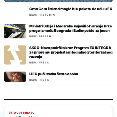
Crna Gora i Island mogle bi u paketu da uđu u EU
REUC
•
PRE 10 MIN
Ministri Srbije i Mađarske najavili otvaranje brze
pruge između Beograda i Budimpešte za jesen
REUC
•
PRE 19 H
SKGO: Nova podrška kroz Program EU INTEGRA
za pripremu projekata integralnog teritorijalnog
razvoja
REUC
•
PRE 1 D
U EU puši svaka šesta osoba
REUC
•
PRE 1 D
ČITAOCI BIRAJU