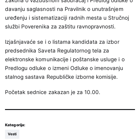
Zakona o vazdušnom saobraćaj i Predlog odluke o
davanju saglasnosti na Pravilnik o unutrašnjem
uređenju i sistematizaciji radnih mesta u Stručnoj
službi Poverenika za zaštitu ravnopravnosti.
Izjašnjavaće se i o listama kandidata za izbor
predsednika Saveta Regulatornog tela za
elektronske komunikacije i poštanske usluge i o
Predlogu odluke o izmeni Odluke o imenovanju
stalnog sastava Republičke izborne komisije.
Početak sednice zakazan je za 10.00.
Kategorija:
Vesti