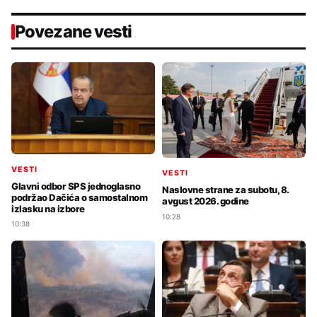
Povezane vesti
VESTI
VESTI
Glavni odbor SPS jednoglasno
Naslovne strane za subotu, 8.
podržao Dačića o samostalnom
avgust 2026. godine
izlasku na izbore
10:28
10:38