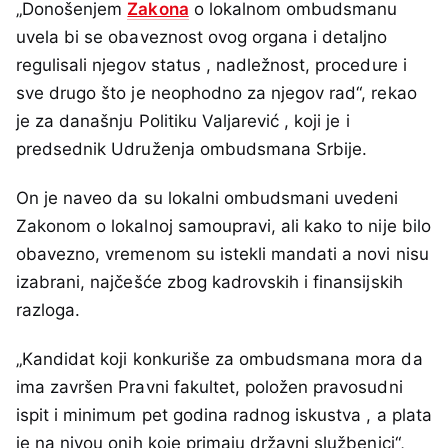
„Donošenjem
Zakona
o lokalnom ombudsmanu
uvela bi se obaveznost ovog organa i detaljno
regulisali njegov status , nadležnost, procedure i
sve drugo što je neophodno za njegov rad“, rekao
je za današnju Politiku Valjarević , koji je i
predsednik Udruženja ombudsmana Srbije.
On je naveo da su lokalni ombudsmani uvedeni
Zakonom o lokalnoj samoupravi, ali kako to nije bilo
obavezno, vremenom su istekli mandati a novi nisu
izabrani, najčešće zbog kadrovskih i finansijskih
razloga.
„Kandidat koji konkuriše za ombudsmana mora da
ima završen Pravni fakultet, položen pravosudni
ispit i minimum pet godina radnog iskustva , a plata
je na nivou onih koje primaju državni službenici“,