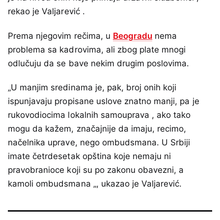
rekao je Valjarević .
Prema njegovim rečima, u
Beogradu
nema
problema sa kadrovima, ali zbog plate mnogi
odlučuju da se bave nekim drugim poslovima.
„U manjim sredinama je, pak, broj onih koji
ispunjavaju propisane uslove znatno manji, pa je
rukovodiocima lokalnih samouprava , ako tako
mogu da kažem, značajnije da imaju, recimo,
načelnika uprave, nego ombudsmana. U Srbiji
imate četrdesetak opština koje nemaju ni
pravobranioce koji su po zakonu obavezni, a
kamoli ombudsmana „, ukazao je Valjarević.