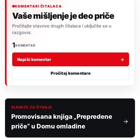
KOMENTARI ČITALACA
Vaše mišljenje je deo priče
Pročitajte stavove drugih čitalaca i uključite se u
razgovor.
1
KOMENTAR
Napiši komentar
→
Pročitaj komentare
SLEDEĆE ZA ČITANJE
Promovisana knjiga „Prepredene
priče“ u Domu omladine