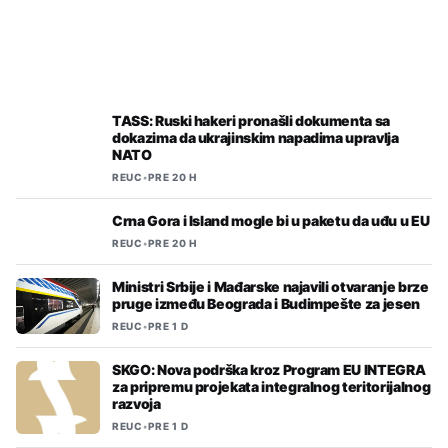
REUC
•
PRE 20 H
Balgija najveći izvoznik piva u EU
TASS: Ruski hakeri pronašli dokumenta sa
dokazima da ukrajinskim napadima upravlja
NATO
REUC
•
PRE 20 H
Crna Gora i Island mogle bi u paketu da uđu u EU
REUC
•
PRE 20 H
Ministri Srbije i Mađarske najavili otvaranje brze
pruge između Beograda i Budimpešte za jesen
REUC
•
PRE 1 D
SKGO: Nova podrška kroz Program EU INTEGRA
za pripremu projekata integralnog teritorijalnog
razvoja
REUC
•
PRE 1 D