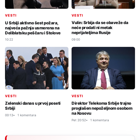
VESTI
VESTI
Vulin: Srbija da se obaveže da
U Srbiji aktivno šest požara,
neće prodati ni metak
najveća pažnja usmerena na
neprijateljima Rusije
Deliblatsku peščaru i Stolove
09:00
10:22
VESTI
VESTI
Zelenski danas u prvoj poseti
Direktor Telekoma Srbije trajno
Srbiji
proglašen nepoželjnom osobom
na Kosovu
00:13
1 komentara
Pet 20:52
1 komentara