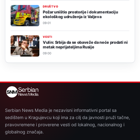
DRUŠTVO
Požar uništio prostorije i dokumentaciju
ekološkog udruženja iz Valjeva
09:01
VESTI
Vulin: Srbija da se obaveže da neće prodati ni
metak neprijateljima Rusije
09:00
Serbian News Media je nezavisni informativni portal sa
sedištem u Kragujevcu koji ima za cilj da javnosti pruži tačne,
pravovremene i proverene vesti od lokalnog, nacionalnog i
globalnog značaja.