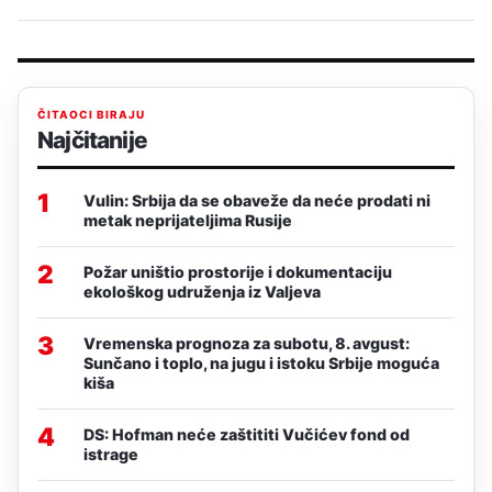
ČITAOCI BIRAJU
Najčitanije
1
Vulin: Srbija da se obaveže da neće prodati ni
metak neprijateljima Rusije
2
Požar uništio prostorije i dokumentaciju
ekološkog udruženja iz Valjeva
3
Vremenska prognoza za subotu, 8. avgust:
Sunčano i toplo, na jugu i istoku Srbije moguća
kiša
4
DS: Hofman neće zaštititi Vučićev fond od
istrage