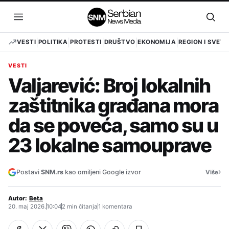
Pređi
na
Otvori
Otvo
sadržaj
meni
pret
VESTI
POLITIKA
PROTESTI
DRUŠTVO
EKONOMIJA
REGION I SVET
VESTI
Valjarević: Broj lokalnih
zaštitnika građana mora
da se poveća, samo su u
23 lokalne samouprave
›
Postavi
SNM.rs
kao omiljeni Google izvor
Više
Autor:
Beta
20. maj 2026.
10:04
2 min čitanja
1 komentara