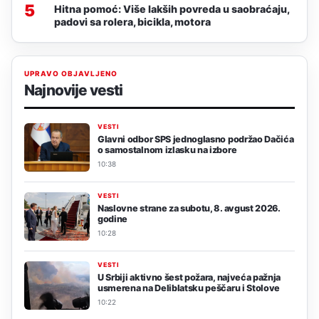
5
Hitna pomoć: Više lakših povreda u saobraćaju,
padovi sa rolera, bicikla, motora
UPRAVO OBJAVLJENO
Najnovije vesti
VESTI
Glavni odbor SPS jednoglasno podržao Dačića
o samostalnom izlasku na izbore
10:38
VESTI
Naslovne strane za subotu, 8. avgust 2026.
godine
10:28
VESTI
U Srbiji aktivno šest požara, najveća pažnja
usmerena na Deliblatsku peščaru i Stolove
10:22