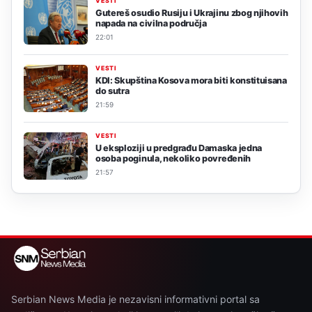
VESTI
Gutereš osudio Rusiju i Ukrajinu zbog njihovih
napada na civilna područja
22:01
VESTI
KDI: Skupština Kosova mora biti konstituisana
do sutra
21:59
VESTI
U eksploziji u predgrađu Damaska jedna
osoba poginula, nekoliko povređenih
21:57
Serbian News Media je nezavisni informativni portal sa