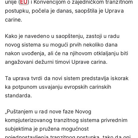
unije (
EU
) i Konvencijom o zajedničkom tranzitnom
postupku, počela je danas, saopštila je Uprava
carine.
Kako je navedeno u saopštenju, zastoji u radu
novog sistema su mogući prvih nekoliko dana
nakon uvođenja, ali će na njihovom otklaljanju biti
angažovani dežurni timovi Uprave carina.
Ta uprava tvrdi da novi sistem predstavlja iskorak
ka potpunom usvajanju evropskih carinskih
standarda.
„Puštanjem u rad nove faze Novog
kompjuterizovanog tranzitnog sistema privrednim
subjektima je pružena mogućnost
pojednostavljenja tranzitnog postupka, tako da oni