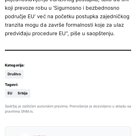
koji prevoze robu u ‘Sigurnosno i bezbednosno
područje EU’ već na početku postupka zajedničkog
tranzita mogu da završe formalnosti koje za ulaz
predviđaju procedure EU“, piše u saopštenju.
Kategorija:
Društvo
Tagovi:
EU
Srbija
Sadržaj je zaštićen autorskim pravima. Prenošenje je dozvoljeno u skladu sa
pravilima SNM.rs.