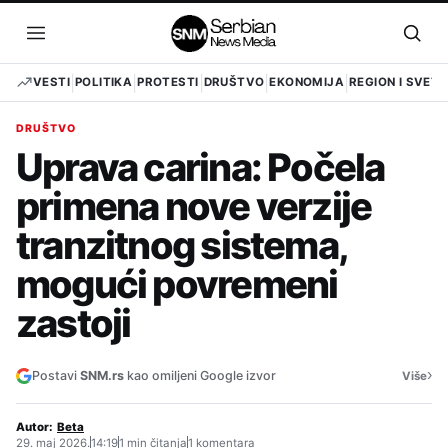
Pređi
na
Otvori
Otvo
sadržaj
meni
pret
VESTI
POLITIKA
PROTESTI
DRUŠTVO
EKONOMIJA
REGION I SVET
DRUŠTVO
Uprava carina: Počela
primena nove verzije
tranzitnog sistema,
mogući povremeni
zastoji
›
Postavi
SNM.rs
kao omiljeni Google izvor
Više
Autor:
Beta
29. maj 2026.
14:19
1 min čitanja
1 komentara