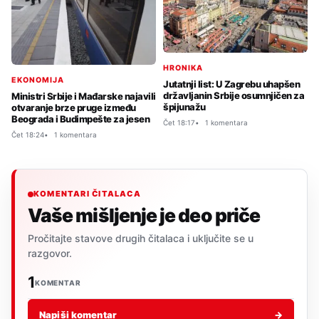
HRONIKA
EKONOMIJA
Jutatnji list: U Zagrebu uhapšen
državljanin Srbije osumnjičen za
Ministri Srbije i Mađarske najavili
špijunažu
otvaranje brze pruge između
Beograda i Budimpešte za jesen
Čet 18:17
1 komentara
Čet 18:24
1 komentara
KOMENTARI ČITALACA
Vaše mišljenje je deo priče
Pročitajte stavove drugih čitalaca i uključite se u
razgovor.
1
KOMENTAR
Napiši komentar
→