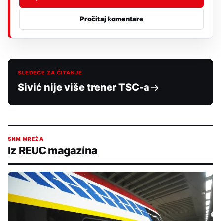
Pročitaj komentare
SLEDEĆE ZA ČITANJE
Sivić nije više trener TSC-a
SNM MREŽA
Iz REUC magazina