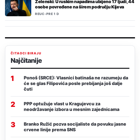
Zelenski: U ruskim napadima ubijeno 17 ljudi, 44
osobe povređene na širem području Kijeva
REUC
•
PRE 1 D
ČITAOCI BIRAJU
Najčitanije
1
Ponoš (SRCE): Vlasnici batinaša ne razumeju da
će se glas Filipovića posle prebijanja još dalje
čuti
2
PPP optužuje vlast u Kragujevcu za
neodržavanje izbora u mesnim zajednicama
3
Branko Ružić pozva socijaliste da povuku jasne
crvene linije prema SNS