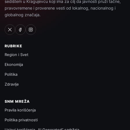
sedištem u Kragujevcu koji ima za cilj da javnosti pruži tačne,
pravovremene i proverene vesti od lokalnog, nacionalnog i
globalnog značaja.
RUBRIKE
Region i Svet
Ekonomija
Politika
Zdravlje
SNM MREŽA
Pravila korišćenja
Politika privatnosti
Uslovi korišćenja „AI Generated“ sadržaja