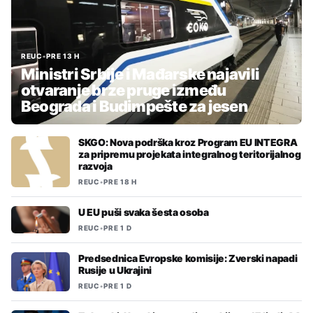
REUC
•
PRE 13 H
Ministri Srbije i Mađarske najavili
otvaranje brze pruge između
Beograda i Budimpešte za jesen
SKGO: Nova podrška kroz Program EU INTEGRA
za pripremu projekata integralnog teritorijalnog
razvoja
REUC
•
PRE 18 H
U EU puši svaka šesta osoba
REUC
•
PRE 1 D
Predsednica Evropske komisije: Zverski napadi
Rusije u Ukrajini
REUC
•
PRE 1 D