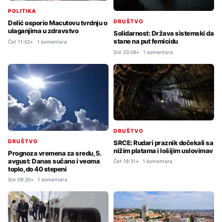
POLITIKA
DRUŠTVO
Delić osporio Macutovu tvrdnju o
ulaganjima u zdravstvo
Solidarnost: Država sistemski da
stane na put femicidu
Čet 11:02
1 komentara
Sre 20:06
1 komentara
DRUŠTVO
DRUŠTVO
SRCE: Rudari praznik dočekali sa
nižim platama i lošijim uslovimav
Prognoza vremena za sredu, 5.
avgust: Danas sučano i veoma
Čet 18:31
1 komentara
toplo, do 40 stepeni
Sre 09:35
1 komentara