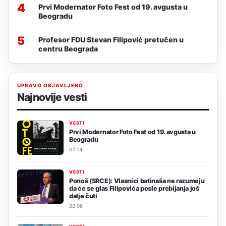
4
Prvi Modernator Foto Fest od 19. avgusta u
Beogradu
5
Profesor FDU Stevan Filipović pretučen u
centru Beograda
UPRAVO OBJAVLJENO
Najnovije vesti
VESTI
Prvi Modernator Foto Fest od 19. avgusta u
Beogradu
07:14
VESTI
Ponoš (SRCE): Vlasnici batinaša ne razumeju
da će se glas Filipovića posle prebijanja još
dalje čuti
22:06