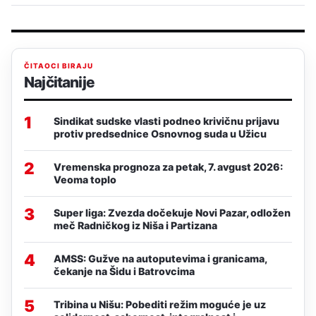
ČITAOCI BIRAJU
Najčitanije
1
Sindikat sudske vlasti podneo krivičnu prijavu
protiv predsednice Osnovnog suda u Užicu
2
Vremenska prognoza za petak, 7. avgust 2026:
Veoma toplo
3
Super liga: Zvezda dočekuje Novi Pazar, odložen
meč Radničkog iz Niša i Partizana
4
AMSS: Gužve na autoputevima i granicama,
čekanje na Šidu i Batrovcima
5
Tribina u Nišu: Pobediti režim moguće je uz