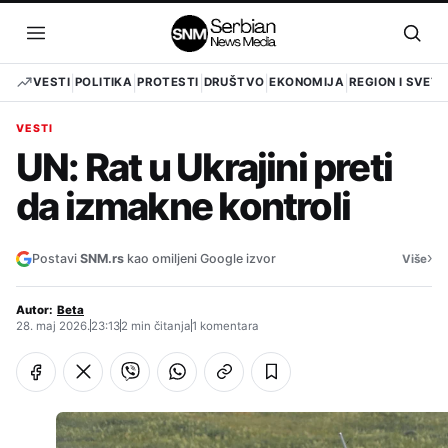
Pređi
na
Otvori
Otvo
sadržaj
meni
pret
VESTI
POLITIKA
PROTESTI
DRUŠTVO
EKONOMIJA
REGION I SVET
VESTI
UN: Rat u Ukrajini preti
da izmakne kontroli
›
Postavi
SNM.rs
kao omiljeni Google izvor
Više
Autor:
Beta
28. maj 2026.
23:13
2 min čitanja
1 komentara