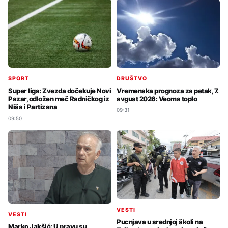
SPORT
DRUŠTVO
Super liga: Zvezda dočekuje Novi
Vremenska prognoza za petak, 7.
Pazar, odložen meč Radničkog iz
avgust 2026: Veoma toplo
Niša i Partizana
09:31
09:50
VESTI
VESTI
Pucnjava u srednjoj školi na
Marko Jakšić: U pravu su