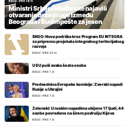
REUC
•
PRE 18 H
Ministri Srbije i Mađarske najavili
otvaranje brze pruge između
Beograda i Budimpešte za jesen
SKGO: Nova podrška kroz Program EU INTEGRA
za pripremu projekata integralnog teritorijalnog
razvoja
REUC
•
PRE 23 H
U EU puši svaka šesta osoba
REUC
•
PRE 1 D
Predsednica Evropske komisije: Zverski napadi
Rusije u Ukrajini
REUC
•
PRE 1 D
Zelenski: U ruskim napadima ubijeno 17 ljudi, 44
osobe povređene na širem području Kijeva
REUC
•
PRE 1 D