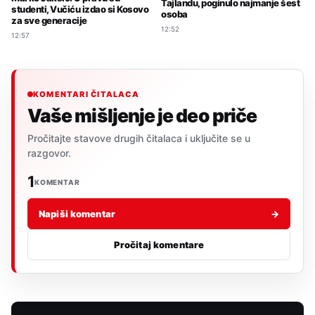
Tajlandu, poginulo najmanje šest
studenti, Vučiću izdao si Kosovo
osoba
za sve generacije
12:52
12:57
KOMENTARI ČITALACA
Vaše mišljenje je deo priče
Pročitajte stavove drugih čitalaca i uključite se u
razgovor.
1
KOMENTAR
Napiši komentar
→
Pročitaj komentare