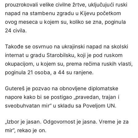
prouzrokovali velike civilne žrtve, uključujući ruski
napad na stambenu zgradu u Kijevu početkom
ovog meseca u kojem su, koliko se zna, poginula
24 civila.
Takođe se osvrnuo na ukrajinski napad na skolski
internat u gradu Starobilsku, koji je pod ruskom
okupacijom, u kojem su, prema rečima ruskih vlasti,
poginula 21 osoba, a 44 su ranjene.
Gutereš je pozvao na obnovljene diplomatske
napore kako bi se postigao „pravedan, trajan i
sveobuhvatan mir“ u skladu sa Poveljom UN.
„Izbor je jasan. Odgovornost je jasna. Vreme je za
mir“, rekao je on.