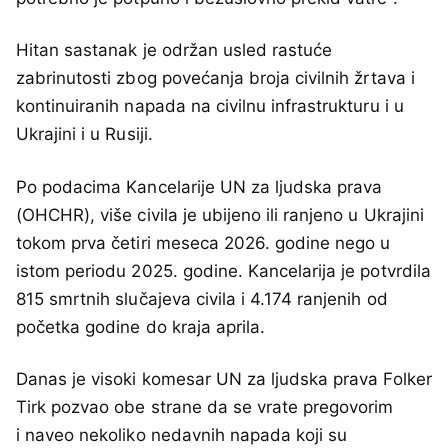
Hitan sastanak je održan usled rastuće
zabrinutosti zbog povećanja broja civilnih žrtava i
kontinuiranih napada na civilnu infrastrukturu i u
Ukrajini i u Rusiji.
Po podacima Kancelarije UN za ljudska prava
(OHCHR), više civila je ubijeno ili ranjeno u Ukrajini
tokom prva četiri meseca 2026. godine nego u
istom periodu 2025. godine. Kancelarija je potvrdila
815 smrtnih slučajeva civila i 4.174 ranjenih od
početka godine do kraja aprila.
Danas je visoki komesar UN za ljudska prava Folker
Tirk pozvao obe strane da se vrate pregovorim
i naveo nekoliko nedavnih napada koji su