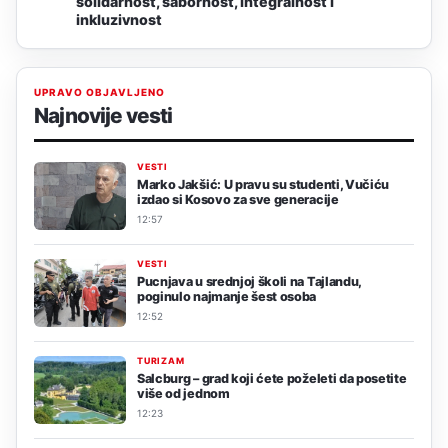
solidarnost, sabornost, integralnost i
inkluzivnost
UPRAVO OBJAVLJENO
Najnovije vesti
VESTI
Marko Jakšić: U pravu su studenti, Vučiću
izdao si Kosovo za sve generacije
12:57
VESTI
Pucnjava u srednjoj školi na Tajlandu,
poginulo najmanje šest osoba
12:52
TURIZAM
Salcburg – grad koji ćete poželeti da posetite
više od jednom
12:23