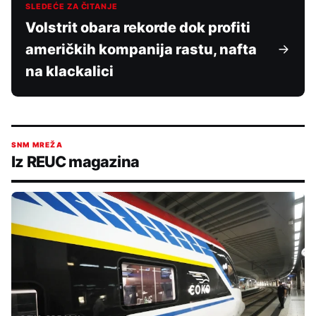
SLEDEĆE ZA ČITANJE
Volstrit obara rekorde dok profiti
američkih kompanija rastu, nafta
na klackalici
SNM MREŽA
Iz REUC magazina