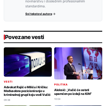
novinarstvu i doslednim profesionalnim
standardima.
Svi tekstovi autora
Povezane vesti
VESTI
POLITIKA
Advokat Rajić o Miliću i Kričku:
Aleksić: „Vučić će ostati
Međusobno pozicioniranje u
upamćen po izdaji na KiM“
kriminalnoj grupi koju vodi Vučić
10:04
09:38