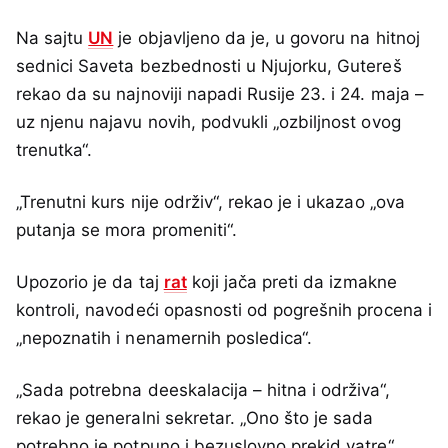
Na sajtu
UN
je objavljeno da je, u govoru na hitnoj
sednici Saveta bezbednosti u Njujorku, Gutereš
rekao da su najnoviji napadi Rusije 23. i 24. maja –
uz njenu najavu novih, podvukli „ozbiljnost ovog
trenutka“.
„Trenutni kurs nije održiv“, rekao je i ukazao „ova
putanja se mora promeniti“.
Upozorio je da taj
rat
koji jača preti da izmakne
kontroli, navodeći opasnosti od pogrešnih procena i
„nepoznatih i nenamernih posledica“.
„Sada potrebna deeskalacija – hitna i održiva“,
rekao je generalni sekretar. „Ono što je sada
potrebno je potpuno i bezuslovno prekid vatre“.