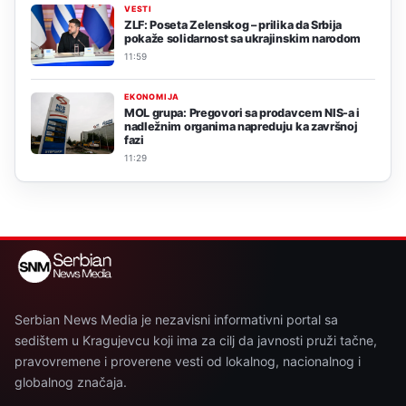
VESTI
ZLF: Poseta Zelenskog – prilika da Srbija
pokaže solidarnost sa ukrajinskim narodom
11:59
EKONOMIJA
MOL grupa: Pregovori sa prodavcem NIS-a i
nadležnim organima napreduju ka završnoj
fazi
11:29
Serbian News Media je nezavisni informativni portal sa
sedištem u Kragujevcu koji ima za cilj da javnosti pruži tačne,
pravovremene i proverene vesti od lokalnog, nacionalnog i
globalnog značaja.