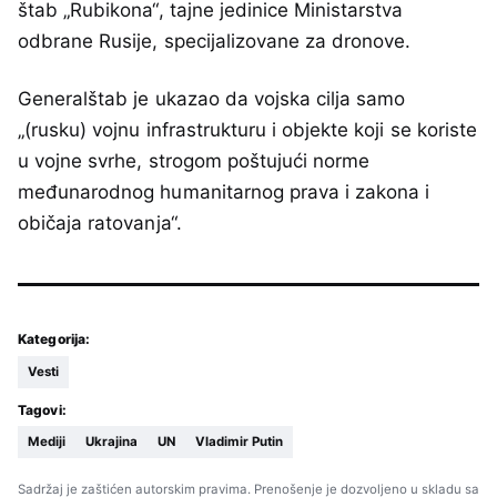
štab „Rubikona“, tajne jedinice Ministarstva
odbrane Rusije, specijalizovane za dronove.
Generalštab je ukazao da vojska cilja samo
„(rusku) vojnu infrastrukturu i objekte koji se koriste
u vojne svrhe, strogom poštujući norme
međunarodnog humanitarnog prava i zakona i
običaja ratovanja“.
Kategorija:
Vesti
Tagovi:
Mediji
Ukrajina
UN
Vladimir Putin
Sadržaj je zaštićen autorskim pravima. Prenošenje je dozvoljeno u skladu sa