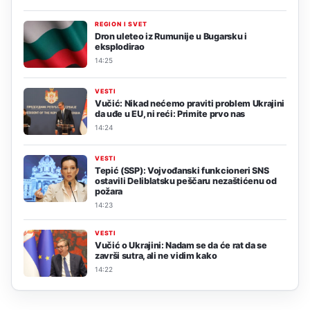
REGION I SVET
Dron uleteo iz Rumunije u Bugarsku i
eksplodirao
14:25
VESTI
Vučić: Nikad nećemo praviti problem Ukrajini
da uđe u EU, ni reći: Primite prvo nas
14:24
VESTI
Tepić (SSP): Vojvođanski funkcioneri SNS
ostavili Deliblatsku peščaru nezaštićenu od
požara
14:23
VESTI
Vučić o Ukrajini: Nadam se da će rat da se
završi sutra, ali ne vidim kako
14:22