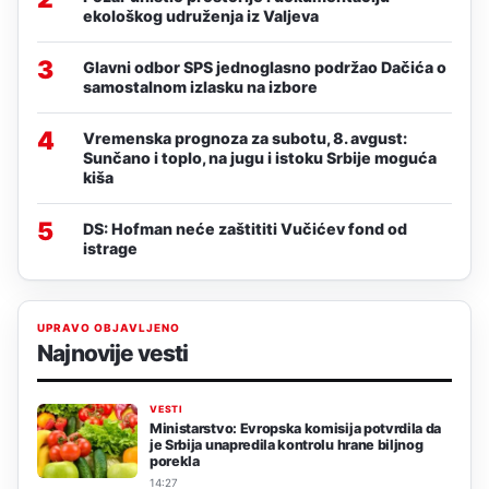
ekološkog udruženja iz Valjeva
3
Glavni odbor SPS jednoglasno podržao Dačića o
samostalnom izlasku na izbore
4
Vremenska prognoza za subotu, 8. avgust:
Sunčano i toplo, na jugu i istoku Srbije moguća
kiša
5
DS: Hofman neće zaštititi Vučićev fond od
istrage
UPRAVO OBJAVLJENO
Najnovije vesti
VESTI
Ministarstvo: Evropska komisija potvrdila da
je Srbija unapredila kontrolu hrane biljnog
porekla
14:27