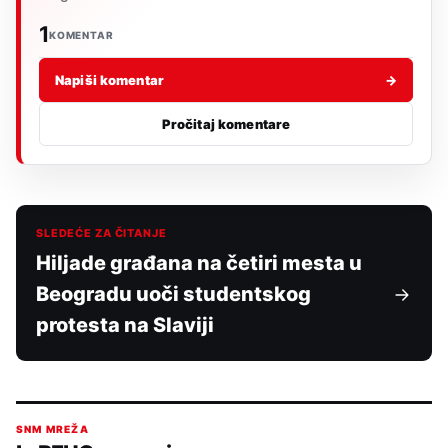
1
KOMENTAR
Napiši komentar
→
Pročitaj komentare
SLEDEĆE ZA ČITANJE
Hiljade građana na četiri mesta u
Beogradu uoči studentskog
protesta na Slaviji
SNM MREŽA