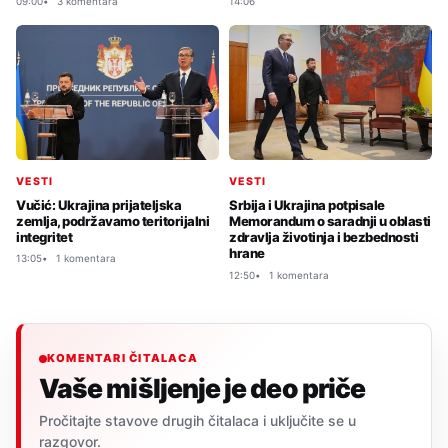
09:00
3 komentara
14:06
VESTI
VESTI
Vučić: Ukrajina prijateljska
Srbija i Ukrajina potpisale
zemlja, podržavamo teritorijalni
Memorandum o saradnji u oblasti
integritet
zdravlja životinja i bezbednosti
hrane
13:05
1 komentara
12:50
1 komentara
KOMENTARI ČITALACA
Vaše mišljenje je deo priče
Pročitajte stavove drugih čitalaca i uključite se u
razgovor.