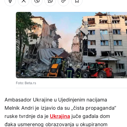
Foto: Beta.rs
Ambasador Ukrajine u Ujedinjenim nacijama
Melnik Andri je izjavio da su „čista propaganda“
ruske tvrdnje da je
Ukrajina
juče gađala dom
đaka usmerenog obrazovanja u okupiranom