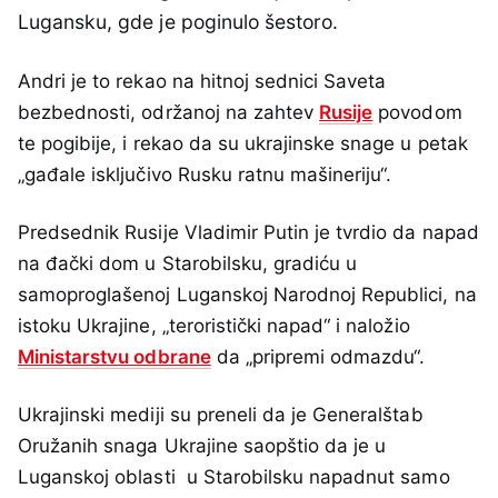
Lugansku, gde je poginulo šestoro.
Andri je to rekao na hitnoj sednici Saveta
bezbednosti, održanoj na zahtev
Rusije
povodom
te pogibije, i rekao da su ukrajinske snage u petak
„gađale isključivo Rusku ratnu mašineriju“.
Predsednik Rusije Vladimir Putin je tvrdio da napad
na đački dom u Starobilsku, gradiću u
samoproglašenoj Luganskoj Narodnoj Republici, na
istoku Ukrajine, „teroristički napad“ i naložio
Ministarstvu odbrane
da „pripremi odmazdu“.
Ukrajinski mediji su preneli da je Generalštab
Oružanih snaga Ukrajine saopštio da je u
Luganskoj oblasti u Starobilsku napadnut samo