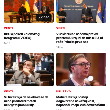
VIDEO
VESTI
VESTI
BBC o poseti Zelenskog
Vučić: Nikad nećemo praviti
Beogradu (VIDEO)
problem Ukrajini da uđe u EU, ni
reći: Primite prvo nas
14:13
14:24
VESTI
DRUŠTVO
Vulin: Srbija da se obaveže da
Matić: U Srbiji postoji
neće prodati ni metak
dogovorena nekažnjivost,
neprijateljima Rusije
napadači imaju Vučićevu zaštitu