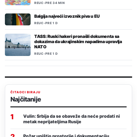
REUC
•
PRE 34 MIN
Balgija najveći izvoznik piva u EU
REUC
•
PRE 1 D
TASS: Ruski hakeri pronašli dokumenta sa
dokazima da ukrajinskim napadima upravlja
NATO
REUC
•
PRE 1 D
ČITAOCI BIRAJU
Najčitanije
1
Vulin: Srbija da se obaveže da neće prodati ni
metak neprijateljima Rusije
2
Požar uništio prostorije i dokumentaciju