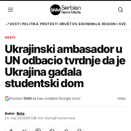
Pređi
na
Otvori
Otvo
sadržaj
meni
pret
VESTI
POLITIKA
PROTESTI
DRUŠTVO
EKONOMIJA
REGION I SVET
VESTI
Ukrajinski ambasador u
UN odbacio tvrdnje da je
Ukrajina gađala
studentski dom
›
Postavi
SNM.rs
kao omiljeni Google izvor
Više
Autor:
Beta
23. maj 2026.
16:03
1 min čitanja
1 komentara