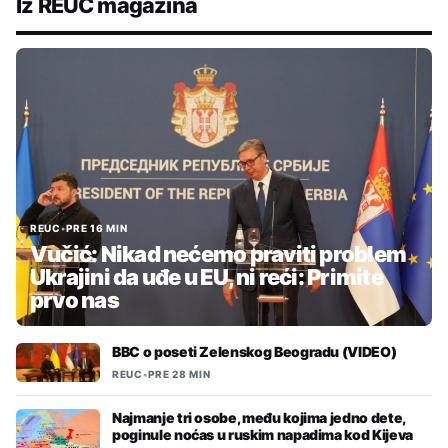
Iz REUC magazina
REUC
•
PRE 16 MIN
Vučić: Nikad nećemo praviti problem
Ukrajini da uđe u EU, ni reći: Primite
prvo nas
BBC o poseti Zelenskog Beogradu (VIDEO)
REUC
•
PRE 28 MIN
Najmanje tri osobe, među kojima jedno dete,
poginule noćas u ruskim napadima kod Kijeva