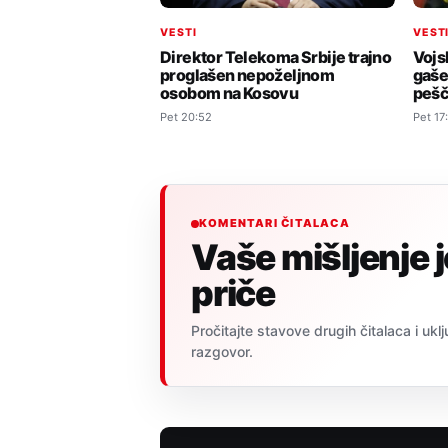
VEST
VESTI
Vojs
Direktor Telekoma Srbije trajno
gaše
proglašen nepoželjnom
pešč
osobom na Kosovu
Pet 17
Pet 20:52
KOMENTARI ČITALACA
Vaše mišljenje 
priče
Pročitajte stavove drugih čitalaca i uklj
razgovor.