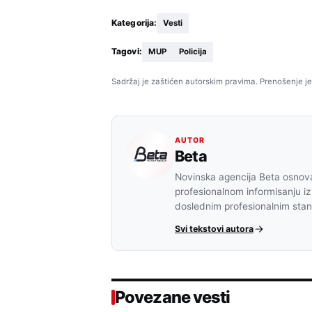
Kategorija:
Vesti
Tagovi:
MUP
Policija
Sadržaj je zaštićen autorskim pravima. Prenošenje je
AUTOR
Beta
Novinska agencija Beta osnova
profesionalnom informisanju iz
doslednim profesionalnim sta
Svi tekstovi autora
Povezane vesti