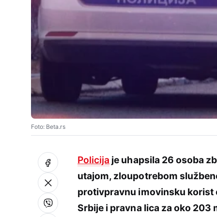
Foto: Beta.rs
Policija
je uhapsila 26 osoba z
utajom, zloupotrebom službenog
protivpravnu imovinsku korist o
Srbije i pravna lica za oko 203