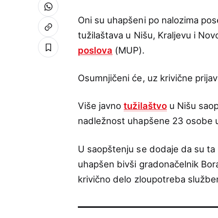
Oni su uhapšeni po nalozima poseb
tužilaštava u Nišu, Kraljevu i No
poslova
(MUP).
Osumnjičeni će, uz krivične prijav
Više javno
tužilaštvo
u Nišu saopš
nadležnost uhapšene 23 osobe u 
U saopštenju se dodaje da su ta 
uhapšen bivši gradonačelnik Bora
krivično delo zloupotreba službe