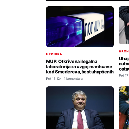
HRON
HRONIKA
Uhap
MUP: Otkrivena ilegalna
autom
laboratorija za uzgoj marihuane
ostav
kod Smedereva, šest uhapšenih
Pet 17
Pet 15:12
1 komentara