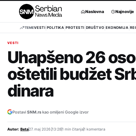
Pređi
na
Naslovna
Najnovije
sadržaj
TEME
VESTI
POLITIKA
PROTESTI
DRUŠTVO
EKONOMIJA
RE
VESTI
Uhapšeno 26 oso
oštetili budžet Sr
dinara
Postavi
SNM.rs
kao omiljeni Google izvor
Autor:
Beta
27. maj 2026.
13:28
1 min čitanja
1 komentara