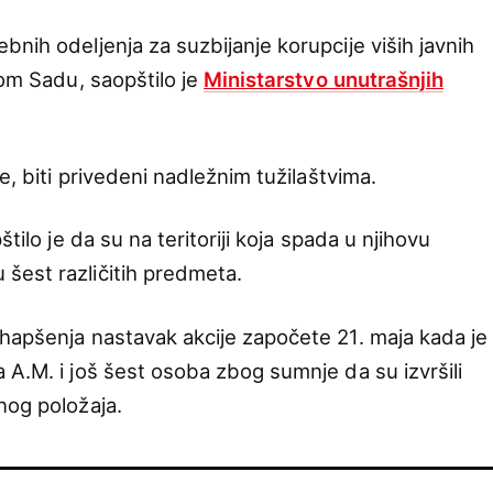
nih odeljenja za suzbijanje korupcije viših javnih
vom Sadu, saopštilo je
Ministarstvo unutrašnjih
e, biti privedeni nadležnim tužilaštvima.
tilo je da su na teritoriji koja spada u njihovu
šest različitih predmeta.
hapšenja nastavak akcije započete 21. maja kada je
 A.M. i još šest osoba zbog sumnje da su izvršili
nog položaja.