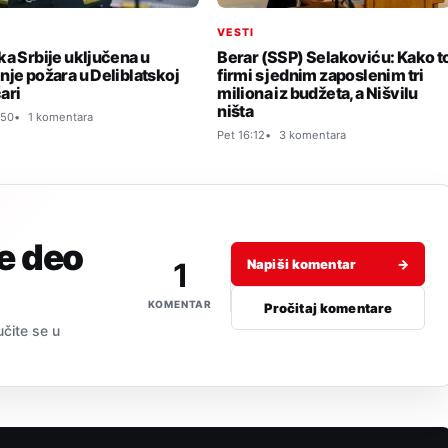
I
VESTI
ka Srbije uključena u
Berar (SSP) Selakoviću: Kako t
nje požara u Deliblatskoj
firmi s jednim zaposlenim tri
ari
miliona iz budžeta, a Nišvilu
ništa
:50
1 komentara
Pet 16:12
3 komentara
je deo
1
Napiši komentar
→
KOMENTAR
Pročitaj komentare
učite se u