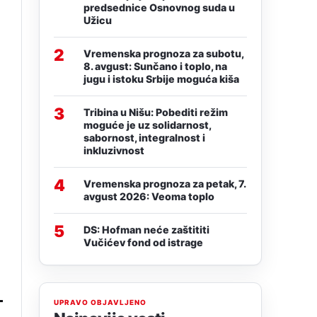
predsednice Osnovnog suda u
Užicu
2
Vremenska prognoza za subotu,
8. avgust: Sunčano i toplo, na
jugu i istoku Srbije moguća kiša
3
Tribina u Nišu: Pobediti režim
moguće je uz solidarnost,
sabornost, integralnost i
inkluzivnost
4
Vremenska prognoza za petak, 7.
avgust 2026: Veoma toplo
5
DS: Hofman neće zaštititi
Vučićev fond od istrage
UPRAVO OBJAVLJENO