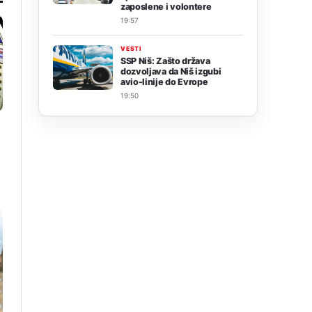
zaposlene i volontere
19:57
VESTI
SSP Niš: Zašto država
dozvoljava da Niš izgubi
avio-linije do Evrope
19:50