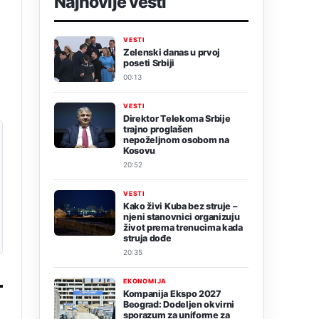
Najnovije vesti
VESTI
Zelenski danas u prvoj
poseti Srbiji
00:13
VESTI
Direktor Telekoma Srbije
trajno proglašen
nepoželjnom osobom na
Kosovu
20:52
VESTI
Kako živi Kuba bez struje –
njeni stanovnici organizuju
život prema trenucima kada
struja dođe
20:35
EKONOMIJA
Kompanija Ekspo 2027
Beograd: Dodeljen okvirni
sporazum za uniforme za