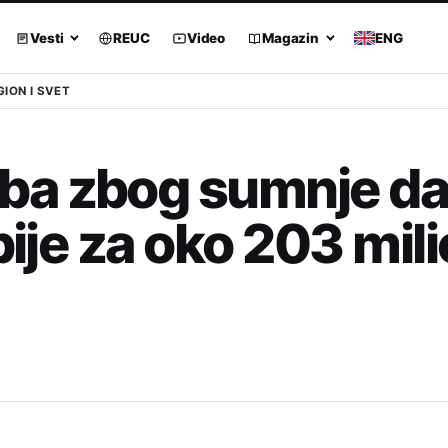
Vesti
REUC
Video
Magazin
ENG
GION I SVET
ba zbog sumnje da
bije za oko 203 mil