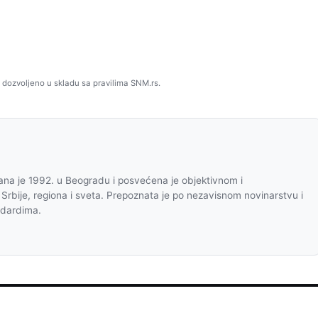
 dozvoljeno u skladu sa pravilima SNM.rs.
na je 1992. u Beogradu i posvećena je objektivnom i
 Srbije, regiona i sveta. Prepoznata je po nezavisnom novinarstvu i
ndardima.