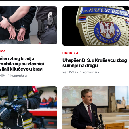
IKA
HRONIKA
šen zbog kradja
Uhapšen D. S. u Kruševcu zbog
obila čiji su vlasnici
sumnje na drogu
ljali ključeve u bravi
Pet 15:13
1 komentara
:49
1 komentara