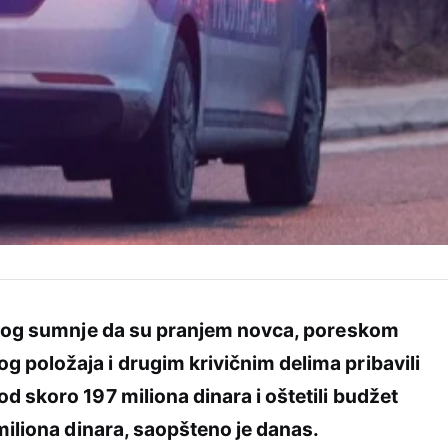
bog sumnje da su pranjem novca, poreskom
 položaja i drugim krivičnim delima pribavili
d skoro 197 miliona dinara i oštetili budžet
 miliona dinara, saopšteno je danas.