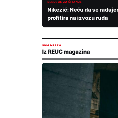
SLEDEĆE ZA ČITANJE
Nikezić: Neću da se raduje
profitira na izvozu ruda
SNM MREŽA
Iz REUC magazina