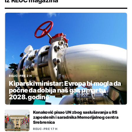
REUC
•
PRE 2 H
Kiparski ministar: Evropa bi mogla da
počne da dobija naš gas u martu
2028. godine
Konaković pisao UN zbog saslušavanja u RS
zaposlenih i saradnika Memorijalnog centra
Srebrenica
REUC
•
PRE 17 H