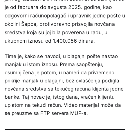
je od februara do avgusta 2025. godine, kao
odgovorni računopolagač i upravnik jedne pošte u
okolini Šapca, protivpravno prisvojila novčana
sredstva koja su joj bila poverena u radu, u
ukupnom iznosu od 1.400.056 dinara.
Time je, kako se navodi, u blagajni pošte nastao
manjak u istom iznosu. Prema saopštenju,
osumnjičena je potom, u nameri da privremeno
prikrije manjak u blagajni, bez ovlašćenja podigla
novčana sredstva sa tekućeg računa klijenta jedne
banke. Taj novac je, istog dana, vraćen klijentu
uplatom na tekući račun. Video materijal može da
se preuzme sa FTP servera MUP-a.