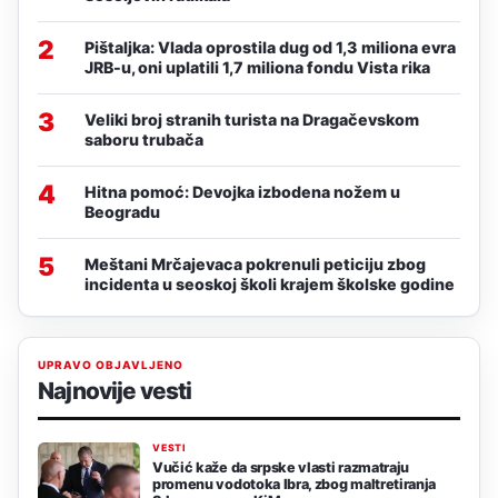
2
Pištaljka: Vlada oprostila dug od 1,3 miliona evra
JRB-u, oni uplatili 1,7 miliona fondu Vista rika
3
Veliki broj stranih turista na Dragačevskom
saboru trubača
4
Hitna pomoć: Devojka izbodena nožem u
Beogradu
5
Meštani Mrčajevaca pokrenuli peticiju zbog
incidenta u seoskoj školi krajem školske godine
UPRAVO OBJAVLJENO
Najnovije vesti
VESTI
Vučić kaže da srpske vlasti razmatraju
promenu vodotoka Ibra, zbog maltretiranja