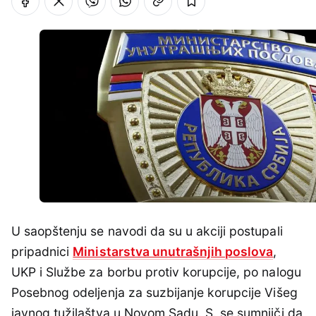
U saopštenju se navodi da su u akciji postupali
pripadnici
Ministarstva unutrašnjih poslova
,
UKP i Službe za borbu protiv korupcije, po nalogu
Posebnog odeljenja za suzbijanje korupcije Višeg
javnog tužilaštva u Novom Sadu. S. se sumnjiči da