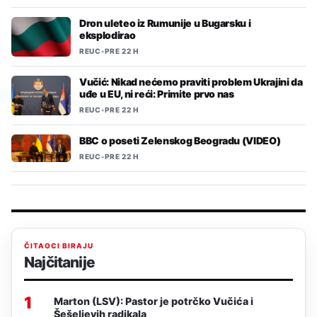
Dron uleteo iz Rumunije u Bugarsku i
eksplodirao
REUC
•
PRE 22 H
Vučić: Nikad nećemo praviti problem Ukrajini da
uđe u EU, ni reći: Primite prvo nas
REUC
•
PRE 22 H
BBC o poseti Zelenskog Beogradu (VIDEO)
REUC
•
PRE 22 H
ČITAOCI BIRAJU
Najčitanije
1
Marton (LSV): Pastor je potrčko Vučića i
Šešeljevih radikala