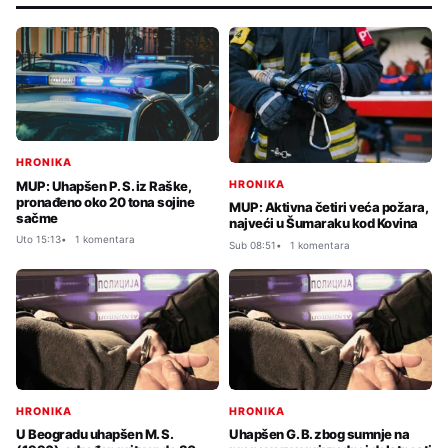
HRONIKA
MUP: Uhapšen P. S. iz Raške,
HRONIKA
pronađeno oko 20 tona sojine
MUP: Aktivna četiri veća požara,
sačme
najveći u Šumaraku kod Kovina
Uto 15:13
1 komentara
Sub 08:51
1 komentara
HRONIKA
HRONIKA
U Beogradu uhapšen M. S.
Uhapšen G. B. zbog sumnje na