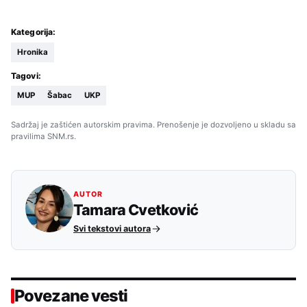
Kategorija:
Hronika
Tagovi:
MUP
Šabac
UKP
Sadržaj je zaštićen autorskim pravima. Prenošenje je dozvoljeno u skladu sa
pravilima SNM.rs.
AUTOR
Tamara Cvetković
Svi tekstovi autora
Povezane vesti