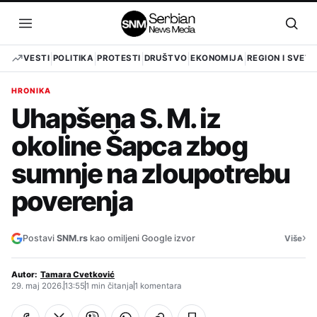
Pređi
na
Otvori
Otvo
sadržaj
meni
pret
VESTI
POLITIKA
PROTESTI
DRUŠTVO
EKONOMIJA
REGION I SVET
HRONIKA
Uhapšena S. M. iz
okoline Šapca zbog
sumnje na zloupotrebu
poverenja
›
Postavi
SNM.rs
kao omiljeni Google izvor
Više
Autor:
Tamara Cvetković
29. maj 2026.
13:55
1 min čitanja
1 komentara