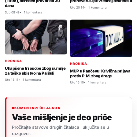
(1996), određen pritvor do 30
proneveru u privrednoj delatnosti
dana
Uto 20:14
1 komentara
Sub 08:48
1 komentara
HRONIKA
HRONIKA
Uhapšene tri osobe zbog sumnje
MUP u Pančevu: Krivična prijava
za teško ubistvo na Paliluli
protiv P. M. zbog droge
Uto 15:11
1 komentara
Uto 15:10
1 komentara
KOMENTARI ČITALACA
Vaše mišljenje je deo priče
Pročitajte stavove drugih čitalaca i uključite se u
razgovor.