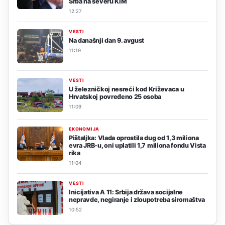
Srba na severu KiM
12:27
VESTI
Na današnji dan 9. avgust
11:19
VESTI
U železničkoj nesreći kod Križevaca u
Hrvatskoj povređeno 25 osoba
11:09
EKONOMIJA
Pištaljka: Vlada oprostila dug od 1,3 miliona
evra JRB-u, oni uplatili 1,7 miliona fondu Vista
rika
11:04
VESTI
Inicijativa A 11: Srbija država socijalne
nepravde, negiranje i zloupotreba siromaštva
10:52