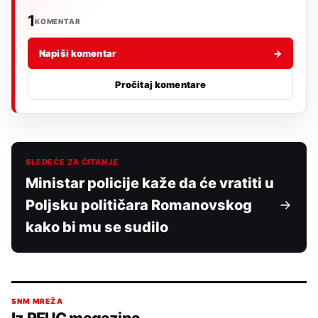
1
KOMENTAR
Napiši komentar
→
Pročitaj komentare
SLEDEĆE ZA ČITANJE
Ministar policije kaže da će vratiti u
Poljsku političara Romanovskog
kako bi mu se sudilo
SNM MREŽA
Iz REUC magazina