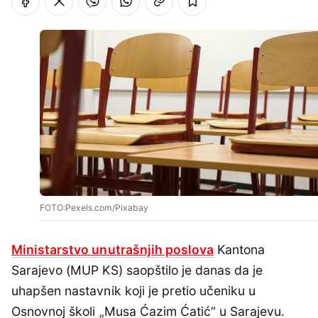
FOTO:Pexels.com/Pixabay
Ministarstvo unutrašnjih poslova
Kantona
Sarajevo (MUP KS) saopštilo je danas da je
uhapšen nastavnik koji je pretio učeniku u
Osnovnoj školi „Musa Ćazim Ćatić“ u Sarajevu.