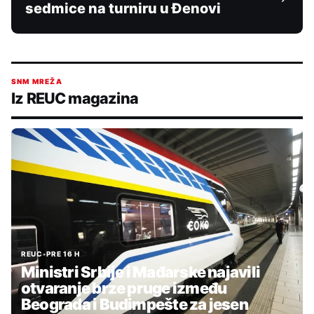
sedmice na turniru u Đenovi
SNM MREŽA
Iz REUC magazina
REUC
•
PRE 16 H
Ministri Srbije i Mađarske najavili
otvaranje brze pruge između
Beograda i Budimpešte za jesen