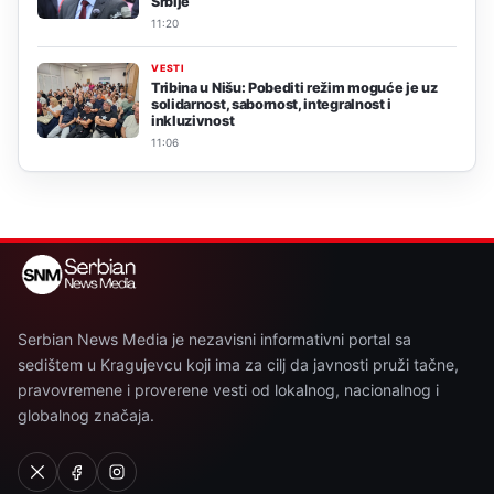
Srbije
11:20
VESTI
Tribina u Nišu: Pobediti režim moguće je uz
solidarnost, sabornost, integralnost i
inkluzivnost
11:06
Serbian News Media je nezavisni informativni portal sa
sedištem u Kragujevcu koji ima za cilj da javnosti pruži tačne,
pravovremene i proverene vesti od lokalnog, nacionalnog i
globalnog značaja.