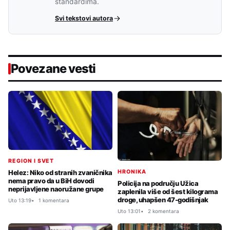
standardima.
Svi tekstovi autora
Povezane vesti
REGION I SVET
HRONIKA
Helez: Niko od stranih zvaničnika
nema pravo da u BiH dovodi
Policija na području Užica
neprijavljene naoružane grupe
zaplenila više od šest kilograma
droge, uhapšen 47-godišnjak
Uto 13:19
1 komentara
Uto 13:01
2 komentara