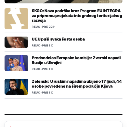
SKGO: Nova podrška kroz Program EU INTEGRA
za pripremu projekata integralnog teritorijalnog
razvoja
REUC
•
PRE 22 H
U EU puši svaka šesta osoba
REUC
•
PRE 1 D
Predsednica Evropske komisije: Zverski napadi
Rusije u Ukrajini
REUC
•
PRE 1 D
Zelenski: U ruskim napadima ubijeno 17 ljudi, 44
osobe povređene na širem području Kijeva
REUC
•
PRE 1 D