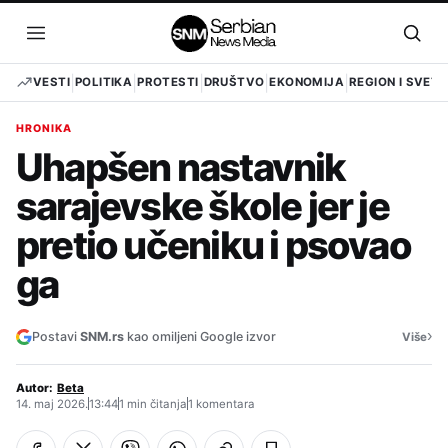
Pređi
na
Otvori
Otvo
sadržaj
meni
pret
VESTI
POLITIKA
PROTESTI
DRUŠTVO
EKONOMIJA
REGION I SVET
HRONIKA
Uhapšen nastavnik
sarajevske škole jer je
pretio učeniku i psovao
ga
›
Postavi
SNM.rs
kao omiljeni Google izvor
Više
Autor:
Beta
14. maj 2026.
13:44
1 min čitanja
1 komentara