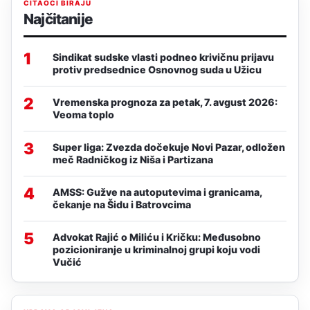
ČITAOCI BIRAJU
Najčitanije
1
Sindikat sudske vlasti podneo krivičnu prijavu
protiv predsednice Osnovnog suda u Užicu
2
Vremenska prognoza za petak, 7. avgust 2026:
Veoma toplo
3
Super liga: Zvezda dočekuje Novi Pazar, odložen
meč Radničkog iz Niša i Partizana
4
AMSS: Gužve na autoputevima i granicama,
čekanje na Šidu i Batrovcima
5
Advokat Rajić o Miliću i Kričku: Međusobno
pozicioniranje u kriminalnoj grupi koju vodi
Vučić