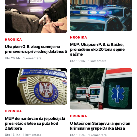
HRONIKA
HRONIKA
MUP: Uhapšen P. S. iz Raške,
Uhapšen G. B. zbog sumnje na
pronađeno oko 20 tona sojine
proneveru u privrednoj delatnosti
sačme
Uto 20:14
1 komentara
Uto 15:13
1 komentara
HRONIKA
HRONIKA
MUP demantovao da je policijski
presretač sleteo sa puta kod
U Istočnom Sarajevu ranjen član
Zlatibora
kriminalne grupe Darka Eleza
Uto 13:14
1 komentara
Uto 10:29
1 komentara