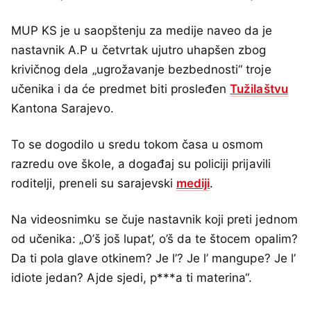
MUP KS je u saopštenju za medije naveo da je
nastavnik A.P u četvrtak ujutro uhapšen zbog
krivičnog dela „ugrožavanje bezbednosti“ troje
učenika i da će predmet biti prosleđen
Tužilaštvu
Kantona Sarajevo.
To se dogodilo u sredu tokom časa u osmom
razredu ove škole, a događaj su policiji prijavili
roditelji, preneli su sarajevski
mediji
.
Na videosnimku se čuje nastavnik koji preti jednom
od učenika: „O’š još lupat’, o’š da te štocem opalim?
Da ti pola glave otkinem? Je l’? Je l’ mangupe? Je l’
idiote jedan? Ajde sjedi, p***a ti materina“.