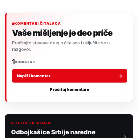
KOMENTARI ČITALACA
Vaše mišljenje je deo priče
Pročitajte stavove drugih čitalaca i uključite se u
razgovor.
1
KOMENTAR
Napiši komentar
→
Pročitaj komentare
SLEDEĆE ZA ČITANJE
Odbojkašice Srbije naredne