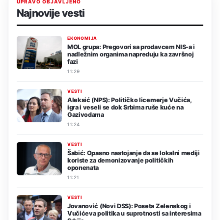
UPRAVO OBJAVLJENO
Najnovije vesti
EKONOMIJA
MOL grupa: Pregovori sa prodavcem NIS-a i
nadležnim organima napreduju ka završnoj
fazi
11:29
VESTI
Aleksić (NPS): Političko licemerje Vučića,
igra i veseli se dok Srbima ruše kuće na
Gazivodama
11:24
VESTI
Šabić: Opasno nastojanje da se lokalni mediji
koriste za demonizovanje političkih
oponenata
11:21
VESTI
Jovanović (Novi DSS): Poseta Zelenskog i
Vučićeva politika u suprotnosti sa interesima