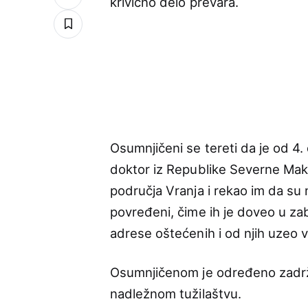
krivično delo prevara.
Osumnjičeni se tereti da je od 4.
doktor iz Republike Severne Make
područja Vranja i rekao im da su 
povređeni, čime ih je doveo u za
adrese oštećenih i od njih uzeo v
Osumnjičenom je određeno zadržav
nadležnom tužilaštvu.