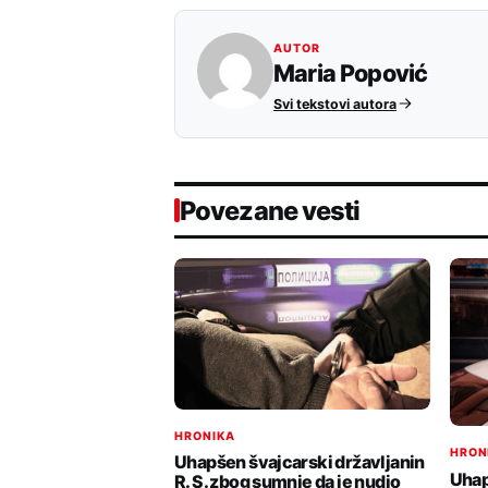
AUTOR
Maria Popović
Svi tekstovi autora
Povezane vesti
HRONIKA
HRON
Uhapšen švajcarski državljanin
Uhap
R. S. zbog sumnje da je nudio