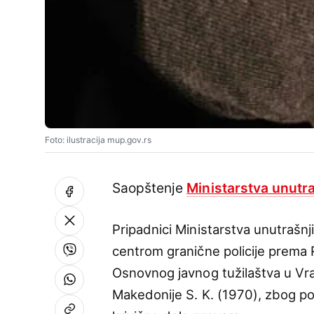
Foto: ilustracija mup.gov.rs
Saopštenje
Ministarstva unutr
Pripadnici Ministarstva unutrašnj
centrom granične policije prema 
Osnovnog javnog tužilaštva u Vra
Makedonije S. K. (1970), zbog po