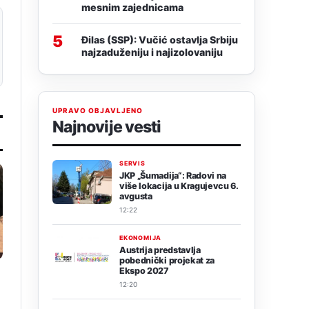
mesnim zajednicama
5
Đilas (SSP): Vučić ostavlja Srbiju
najzaduženiju i najizolovaniju
UPRAVO OBJAVLJENO
Najnovije vesti
SERVIS
JKP „Šumadija“: Radovi na
više lokacija u Kragujevcu 6.
avgusta
12:22
EKONOMIJA
Austrija predstavlja
pobednički projekat za
Ekspo 2027
12:20