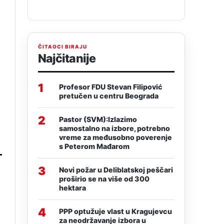
ČITAOCI BIRAJU
Najčitanije
1
Profesor FDU Stevan Filipović
pretučen u centru Beograda
2
Pastor (SVM):Izlazimo
samostalno na izbore, potrebno
vreme za međusobno poverenje
s Peterom Mađarom
3
Novi požar u Deliblatskoj peščari
proširio se na više od 300
hektara
4
PPP optužuje vlast u Kragujevcu
za neodržavanje izbora u