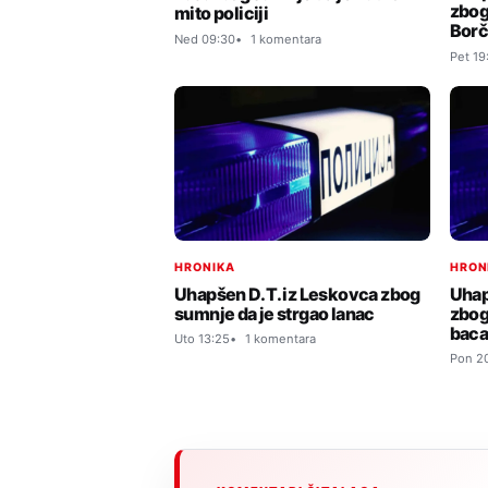
zbog
mito policiji
Borč
Ned 09:30
1 komentara
Pet 19
HRONIKA
HRON
Uhapšen D. T. iz Leskovca zbog
Uhap
sumnje da je strgao lanac
zbog
baca
Uto 13:25
1 komentara
Pon 20