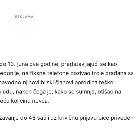
REKLAMA
 do 13. juna ove godine, predstavljajući se kao
donije, na fiksne telefone pozivao troje građana s
navodno njihovi bliski članovi porodica teško
bludu, nakon čega je, kako se sumnja, otišao na
eću količinu novca.
anje do 48 sati i uz krivičnu prijavu biće privede