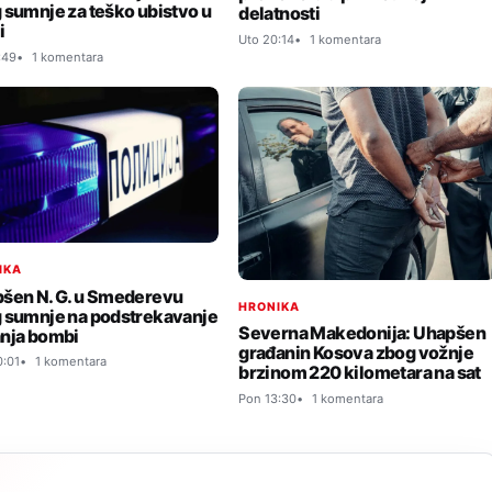
 sumnje za teško ubistvo u
delatnosti
i
Uto 20:14
1 komentara
:49
1 komentara
IKA
šen N. G. u Smederevu
HRONIKA
 sumnje na podstrekavanje
Severna Makedonija: Uhapšen
nja bombi
građanin Kosova zbog vožnje
:01
1 komentara
brzinom 220 kilometara na sat
Pon 13:30
1 komentara