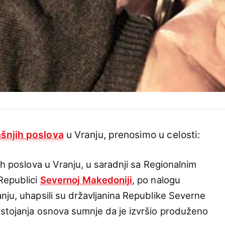
ašnjih poslova
u Vranju, prenosimo u celosti:
ih poslova u Vranju, u saradnji sa Regionalnim
Republici
Severnoj Makedoniji
, po nalogu
nju, uhapsili su državljanina Republike Severne
stojanja osnova sumnje da je izvršio produženo