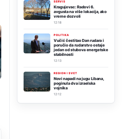
SERVIS
Kragujevac: Radovi 6.
avgusta na više lokacija, ako
vreme dozvoli
12:18
POLITIKA
Vučić čestitao Dan rudara i
poručio da rudarstvo ostaje
jedan od stubova energetske
stabilnosti
12:13
REGION I SVET
Novi napadi na jugu Libana,
poginula dva izraelska
vojnika
12:12