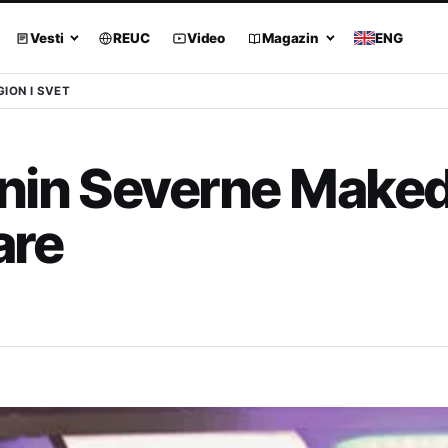
Vesti
REUC
Video
Magazin
ENG
GION I SVET
nin Severne Maked
are