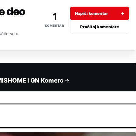
je deo
1
Napiši komentar
→
KOMENTAR
Pročitaj komentare
učite se u
 MISHOME i GN Komerc