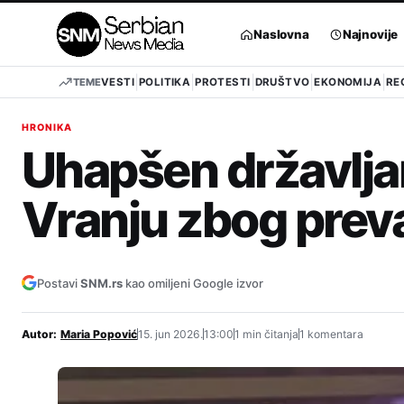
Pređi
na
Naslovna
Najnovije
sadržaj
TEME
VESTI
POLITIKA
PROTESTI
DRUŠTVO
EKONOMIJA
RE
HRONIKA
Uhapšen državlja
Vranju zbog prev
Postavi
SNM.rs
kao omiljeni Google izvor
Autor:
Maria Popović
15. jun 2026.
13:00
1 min čitanja
1 komentara