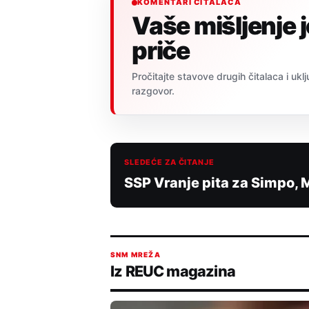
KOMENTARI ČITALACA
Vaše mišljenje 
priče
Pročitajte stavove drugih čitalaca i uklj
razgovor.
SLEDEĆE ZA ČITANJE
SSP Vranje pita za Simpo,
SNM MREŽA
Iz REUC magazina