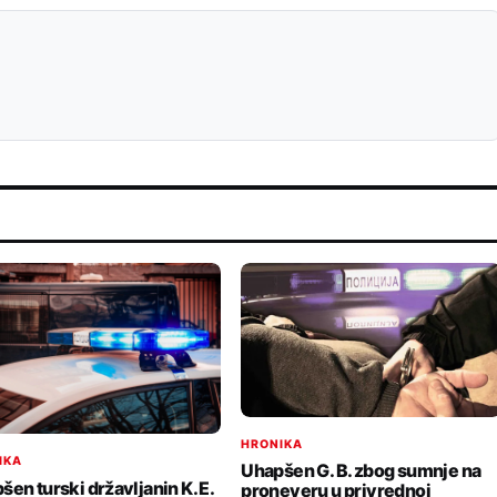
HRONIKA
IKA
Uhapšen G. B. zbog sumnje na
šen turski državljanin K. E.
proneveru u privrednoj