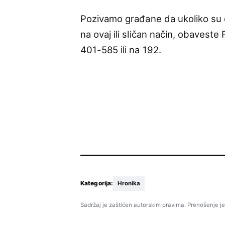
Pozivamo građane da ukoliko su do
na ovaj ili sličan način, obaveste
401-585 ili na 192.
Kategorija:
Hronika
Sadržaj je zaštićen autorskim pravima. Prenošenje je