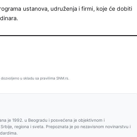
rograma ustanova, udruženja i firmi, koje će dobiti
dinara.
 dozvoljeno u skladu sa pravilima SNM.rs.
na je 1992. u Beogradu i posvećena je objektivnom i
 Srbije, regiona i sveta. Prepoznata je po nezavisnom novinarstvu i
ndardima.