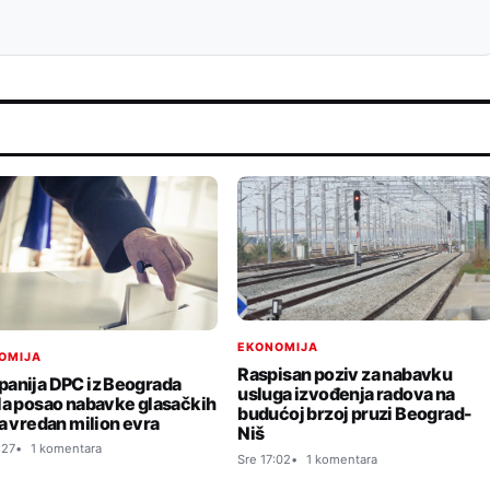
EKONOMIJA
OMIJA
Raspisan poziv za nabavku
anija DPC iz Beograda
usluga izvođenja radova na
la posao nabavke glasačkih
budućoj brzoj pruzi Beograd-
ja vredan milion evra
Niš
:27
1 komentara
Sre 17:02
1 komentara