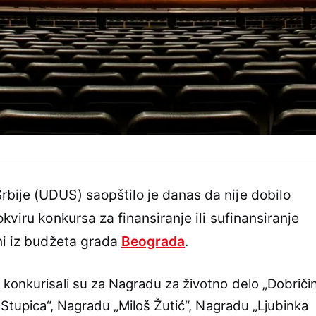
bije (UDUS) saopštilo je danas da nije dobilo
kviru konkursa za finansiranje ili sufinansiranje
ini iz budžeta grada
Beograda
.
konkurisali su za Nagradu za životno delo „Dobriči
 Stupica“, Nagradu „Miloš Žutić“, Nagradu „Ljubinka