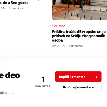
ode u Beogradu
:36
1 komentara
POLITIKA
Priština traži od Evropske unije
pritisak na Srbiju zbog nestalih
osoba
Uto 20:17
1 komentara
je deo
1
Napiši komentar
→
KOMENTAR
Pročitaj komentare
učite se u