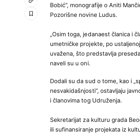
Bobić“, monografije o Aniti Manč
Pozorišne novine Ludus.
„Osim toga, jedanaest članica i 
umetničke projekte, po ustaljenoj 
uvažena, što predstavlja presedan
naveli su u oni.
Dodali su da sud o tome, kao i „
nesvakidašnjosti“, ostavljaju jav
i članovima tog Udruženja.
Sekretarijat za kulturu grada Beo
ili sufinansiranje projekata iz kul