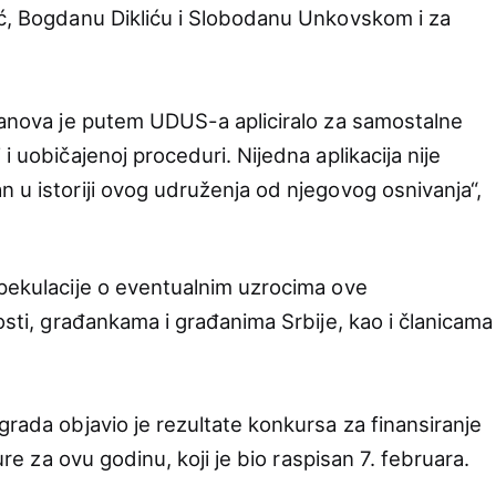
ić, Bogdanu Dikliću i Slobodanu Unkovskom i za
članova je putem UDUS-a apliciralo za samostalne
i uobičajenoj proceduri. Nijedna aplikacija nije
 u istoriji ovog udruženja od njegovog osnivanja“,
spekulacije o eventualnim uzrocima ove
nosti, građankama i građanima Srbije, kao i članicama
grada objavio je rezultate konkursa za finansiranje
ture za ovu godinu, koji je bio raspisan 7. februara.