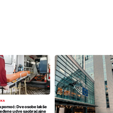
IKA
a pomoć: Dve osobe lakše
eđene u dve saobraćajne