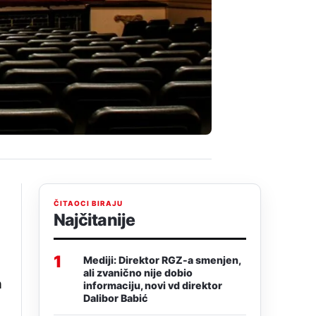
ČITAOCI BIRAJU
Najčitanije
1
Mediji: Direktor RGZ-a smenjen,
ali zvanično nije dobio
n
informaciju, novi vd direktor
Dalibor Babić