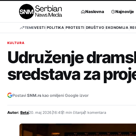
Pređi
na
Naslovna
Najnovije
sadržaj
TEME
VESTI
POLITIKA
PROTESTI
DRUŠTVO
EKONOMIJA
RE
KULTURA
Udruženje drams
sredstava za proj
Postavi
SNM.rs
kao omiljeni Google izvor
Autor:
Beta
20. maj 2026.
16:45
1 min čitanja
1 komentara