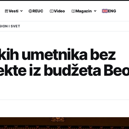
Vesti
REUC
Video
Magazin
ENG
GION I SVET
kih umetnika bez
ekte iz budžeta Be