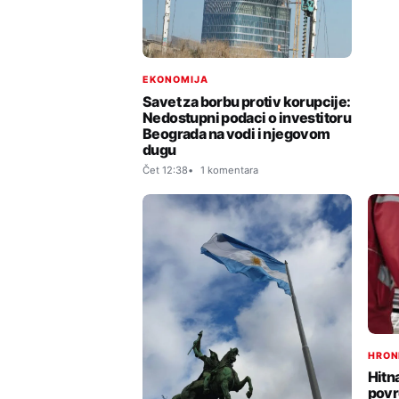
EKONOMIJA
Savet za borbu protiv korupcije:
Nedostupni podaci o investitoru
Beograda na vodi i njegovom
dugu
Čet 12:38
1 komentara
HRON
Hitn
povr