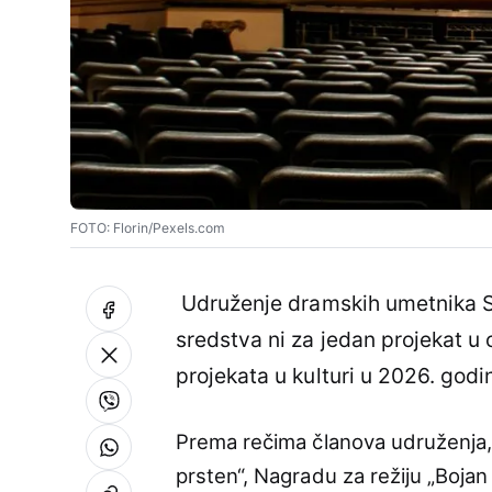
FOTO: Florin/Pexels.com
Udruženje dramskih umetnika Sr
sredstva ni za jedan projekat u o
projekata u kulturi u 2026. god
Prema rečima članova udruženja, 
prsten“, Nagradu za režiju „Bojan