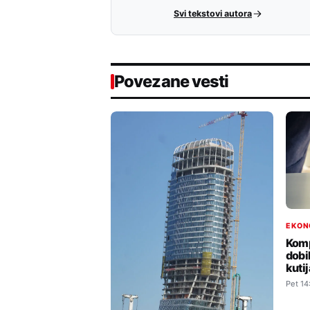
Svi tekstovi autora
Povezane vesti
EKON
Komp
dobi
kuti
Pet 14