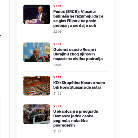
VESTI
Ponoš (SRCE): Vlasnici
batinaša ne razumeju da će
se glas Filipovića posle
prebijanja još dalje čuti
22:06
VESTI
Gutereš osudio Rusiju i
Ukrajinu zbog njihovih
napada na civilna područja
22:01
VESTI
KDI: Skupština Kosova mora
biti konstituisana do sutra
21:59
VESTI
U eksploziji u predgrađu
Damaska jedna osoba
poginula, nekoliko
povređenih
21:57