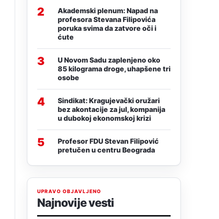
2
Akademski plenum: Napad na
profesora Stevana Filipovića
poruka svima da zatvore oči i
ćute
3
U Novom Sadu zaplenjeno oko
85 kilograma droge, uhapšene tri
osobe
4
Sindikat: Kragujevački oružari
bez akontacije za jul, kompanija
u dubokoj ekonomskoj krizi
5
Profesor FDU Stevan Filipović
pretučen u centru Beograda
UPRAVO OBJAVLJENO
Najnovije vesti