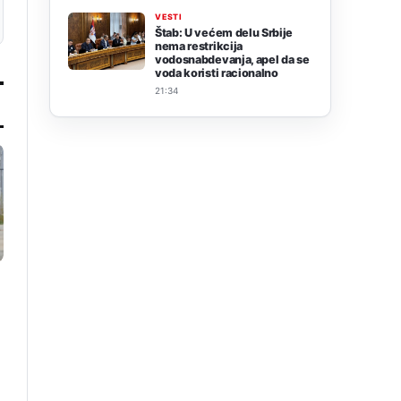
VESTI
Štab: U većem delu Srbije
nema restrikcija
vodosnabdevanja, apel da se
voda koristi racionalno
21:34