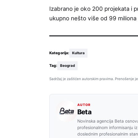
Izabrano je oko 200 projekata i p
ukupno nešto više od 99 miliona 
Kategorija:
Kultura
Tag:
Beograd
Sadržaj je zaštićen autorskim pravima. Prenošenje je
AUTOR
Beta
Novinska agencija Beta osnova
profesionalnom informisanju iz
doslednim profesionalnim sta