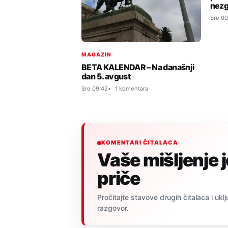
nezg
Sre 09
MAGAZIN
BETA KALENDAR – Na današnji
dan 5. avgust
Sre 09:42
1 komentara
KOMENTARI ČITALACA
Vaše mišljenje 
priče
Pročitajte stavove drugih čitalaca i uklj
razgovor.