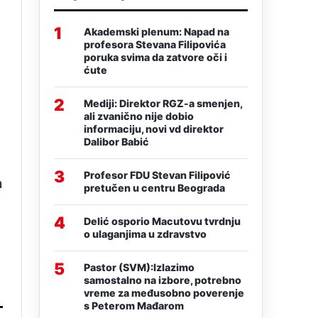
1
Akademski plenum: Napad na
profesora Stevana Filipovića
poruka svima da zatvore oči i
ćute
2
Mediji: Direktor RGZ-a smenjen,
ali zvanično nije dobio
informaciju, novi vd direktor
Dalibor Babić
3
Profesor FDU Stevan Filipović
a
pretučen u centru Beograda
4
Delić osporio Macutovu tvrdnju
o ulaganjima u zdravstvo
5
Pastor (SVM):Izlazimo
samostalno na izbore, potrebno
vreme za međusobno poverenje
s Peterom Mađarom