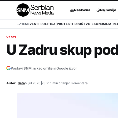
Pređi
na
Naslovna
Najnovije
sadržaj
TEME
VESTI
POLITIKA
PROTESTI
DRUŠTVO
EKONOMIJA
RE
VESTI
U Zadru skup po
Postavi
SNM.rs
kao omiljeni Google izvor
Autor:
Beta
5. jul 2026.
23:21
1 min čitanja
1 komentara