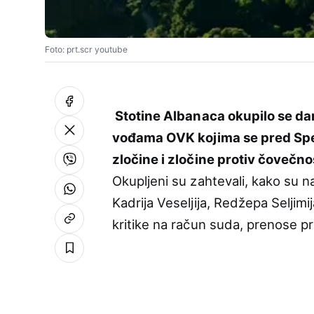
Foto: prt.scr youtube
Stotine Albanaca okupilo se da
vođama OVK kojima se pred Spe
zločine i zločine protiv čovečno
Okupljeni su zahtevali, kako su n
Kadrija Veseljija, Redžepa Seljim
kritike na račun suda, prenose pri