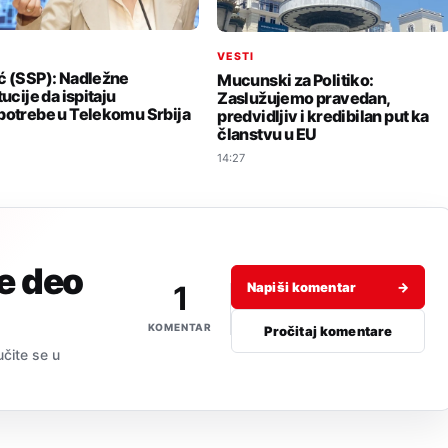
I
VESTI
ć (SSP): Nadležne
Mucunski za Politiko:
tucije da ispitaju
Zaslužujemo pravedan,
potrebe u Telekomu Srbija
predvidljiv i kredibilan put ka
članstvu u EU
14:27
je deo
1
Napiši komentar
→
KOMENTAR
Pročitaj komentare
učite se u