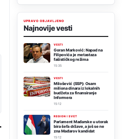
UPRAVO OBJAVLJENO
Najnovije vesti
VESTI
Goran Marković: Napad na
Filipovića je metastaza
fašističkog režima
15:35
VESTI
Milošević (SSP): Osam
miliona dinara iz lokalnih
budžeta za finansiranje
Informera
15:12
REGION I SVET
Parlament Mađarske u utorak
bira šefa države, a još se ne
zna Mađarov kandidat
15:12