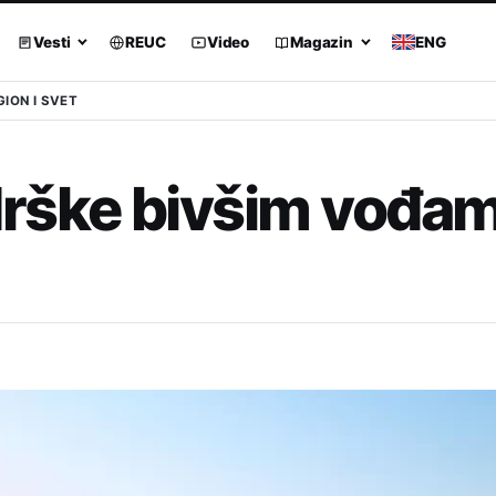
Vesti
REUC
Video
Magazin
ENG
GION I SVET
drške bivšim vođa