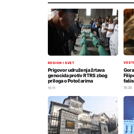
VEST
REGION I SVET
Gora
Prigovor udruženja žrtava
Fili
genocida protiv RTRS zbog
faši
priloga o Potočarima
15:35
15:11