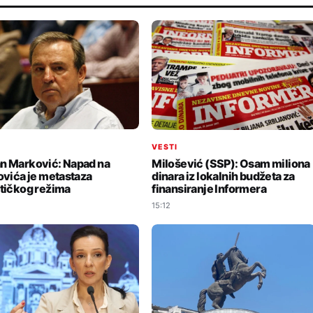
I
VESTI
n Marković: Napad na
Milošević (SSP): Osam miliona
povića je metastaza
dinara iz lokalnih budžeta za
stičkog režima
finansiranje Informera
15:12