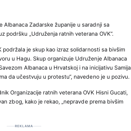
e Albanaca Zadarske županije u saradnji sa
uz podršku „Udruženja ratnih veterana OVK“.
 podržala je skup kao izraz solidarnosti sa bivšim
tvoru u Hagu. Skup organizuje Udruženje Albanaca
Savezom Albanaca u Hrvatskoj i na inicijativu Samija
ima da učestvuju u protestu“, navedeno je u pozivu.
nik Organizacije ratnih veterana OVK Hisni Gucati,
zovan zbog, kako je rekao, „nepravde prema bivšim
REKLAMA