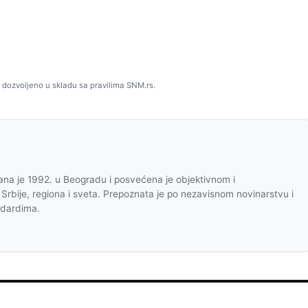
 dozvoljeno u skladu sa pravilima SNM.rs.
na je 1992. u Beogradu i posvećena je objektivnom i
 Srbije, regiona i sveta. Prepoznata je po nezavisnom novinarstvu i
ndardima.