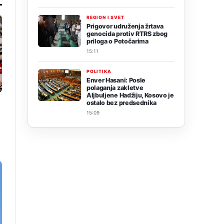
REGION I SVET
Prigovor udruženja žrtava
genocida protiv RTRS zbog
priloga o Potočarima
15:11
POLITIKA
Enver Hasani: Posle
polaganja zakletve
Aljbuljene Hadžiju, Kosovo je
ostalo bez predsednika
15:09