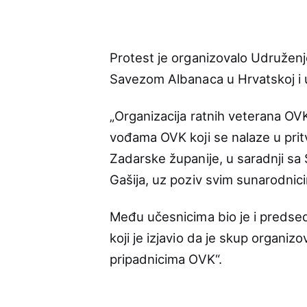
Protest je organizovalo Udruženj
Savezom Albanaca u Hrvatskoj i 
„Organizacija ratnih veterana OVK
vođama OVK koji se nalaze u pri
Zadarske županije, u saradnji sa 
Gašija, uz poziv svim sunarodnic
Među učesnicima bio je i predsed
koji je izjavio da je skup organi
pripadnicima OVK“.