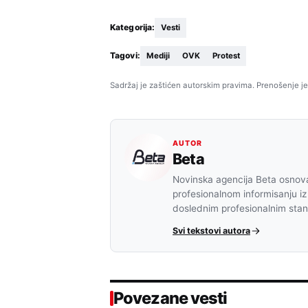
Kategorija:
Vesti
Tagovi:
Mediji
OVK
Protest
Sadržaj je zaštićen autorskim pravima. Prenošenje je
AUTOR
Beta
Novinska agencija Beta osnova
profesionalnom informisanju iz
doslednim profesionalnim sta
Svi tekstovi autora
Povezane vesti