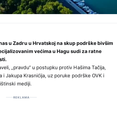
nas u Zadru u Hrvatskoj na skup podrške bivšim
cijalizovanim većima u Hagu sudi za ratne
sti.
aveli, „pravdu“ u postupku protiv Hašima Tačija,
ija i Jakupa Krasnićija, uz poruke podrške OVK i
štinski mediji.
REKLAMA