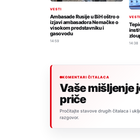
VESTI
Ambasade Rusije u BiH oštro o
VEST
izjavi ambasadora Nemačke o
Tepi
visokom predstavniku i
insti
gasovodu
zlou
14:59
14:38
KOMENTARI ČITALACA
Vaše mišljenje 
priče
Pročitajte stavove drugih čitalaca i uklj
razgovor.