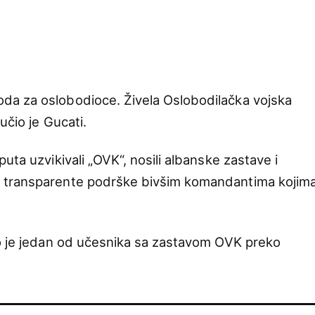
a za oslobodioce. Živela Oslobodilačka vojska
učio je Gucati.
uta uzvikivali „OVK“, nosili albanske zastave i
 transparente podrške bivšim komandantima kojim
eo je jedan od učesnika sa zastavom OVK preko