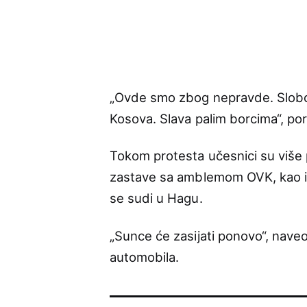
„Ovde smo zbog nepravde. Slobod
Kosova. Slava palim borcima“, por
Tokom protesta učesnici su više p
zastave sa amblemom OVK, kao i
se sudi u Hagu.
„Sunce će zasijati ponovo“, nav
automobila.