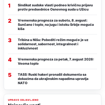
1
Sindikat sudske vlasti podneo krivičnu prijavu
protiv predsednice Osnovnog suda u Užicu
2
Vremenska prognoza za subotu, 8. avgust:
Sunčano i toplo, na jugu i istoku Srbije moguća
kiša
3
Tribina u Nišu: Pobediti režim moguće je uz
solidarnost, sabornost, integralnost i
inkluzivnost
4
Vremenska prognoza za petak, 7. avgust 2026:
Veoma toplo
5
TASS: Ruski hakeri pronašli dokumenta sa
dokazima da ukrajinskim napadima upravlja
NATO
UPRAVO OBJAVLJENO