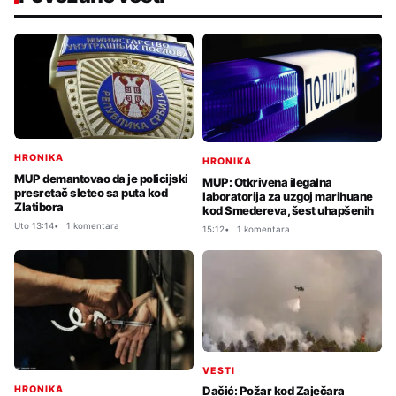
HRONIKA
HRONIKA
MUP demantovao da je policijski
MUP: Otkrivena ilegalna
presretač sleteo sa puta kod
laboratorija za uzgoj marihuane
Zlatibora
kod Smedereva, šest uhapšenih
Uto 13:14
1 komentara
15:12
1 komentara
VESTI
HRONIKA
Dačić: Požar kod Zaječara