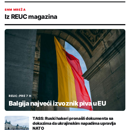
SNM MREŽA
Iz REUC magazina
REUC
•
PRE 7 H
Balgija najveći izvoznik piva u EU
TASS: Ruski hakeri pronašli dokumenta sa
dokazima da ukrajinskim napadima upravlja
NATO