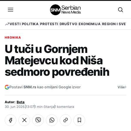
Pređi
na
Otvori
Otvo
sadržaj
meni
pret
VESTI
POLITIKA
PROTESTI
DRUŠTVO
EKONOMIJA
REGION I SVET
HRONIKA
U tuči u Gornjem
Matejevcu kod Niša
sedmoro povređenih
›
Postavi
SNM.rs
kao omiljeni Google izvor
Više
Autor:
Beta
30. jun 2026.
13:07
1 min čitanja
1 komentara