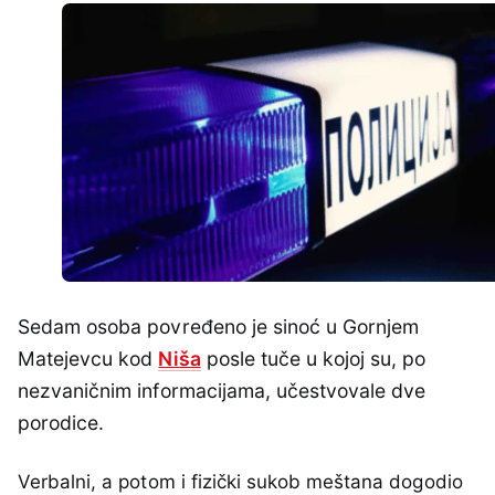
Sedam osoba povređeno je sinoć u Gornjem
Matejevcu kod
Niša
posle tuče u kojoj su, po
nezvaničnim informacijama, učestvovale dve
porodice.
Verbalni, a potom i fizički sukob meštana dogodio