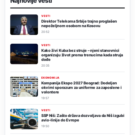
Najnovije vesti
VESTI
Direktor Telekoma Srbije trajno proglašen
nepoželjnom osobom na Kosovu
20:52
VESTI
Kako živi Kuba bez struje – njeni stanovnici
organizuju život prema trenucima kada struja
dođe
20:35
EKONOMIJA
Kompanija Ekspo 2027 Beograd: Dodeljen
okvirni sporazum za uniforme za zaposlene i
volontere
19:57
VESTI
SSP Niš: Zašto država dozvoljava da Niš izgubi
avio-linije do Evrope
19:50