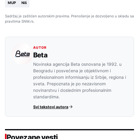
MUP
Niš
Sadržaj je zaštićen autorskim pravima. Prenošenje je dozvoljeno u skladu sa
pravilima SNM.rs.
AUTOR
Beta
Novinska agencija Beta osnovana je 1992. u
Beogradu i posvećena je objektivnom i
profesionalnom informisanju iz Srbije, regiona i
sveta. Prepoznata je po nezavisnom
novinarstvu i doslednim profesionalnim
standardima.
Svi tekstovi autora
Povezane vesti