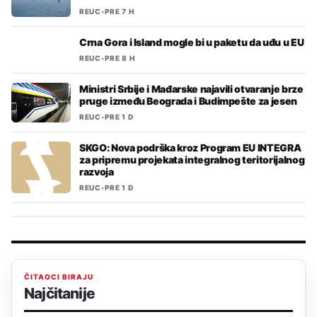
REUC
•
PRE 7 H
Crna Gora i Island mogle bi u paketu da uđu u EU
REUC
•
PRE 8 H
Ministri Srbije i Mađarske najavili otvaranje brze
pruge između Beograda i Budimpešte za jesen
REUC
•
PRE 1 D
SKGO: Nova podrška kroz Program EU INTEGRA
za pripremu projekata integralnog teritorijalnog
razvoja
REUC
•
PRE 1 D
ČITAOCI BIRAJU
Najčitanije