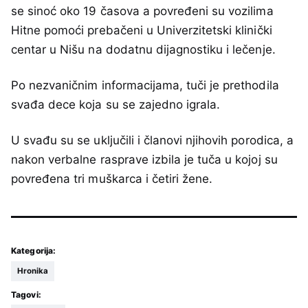
se sinoć oko 19 časova a povređeni su vozilima
Hitne pomoći prebačeni u Univerzitetski klinički
centar u Nišu na dodatnu dijagnostiku i lečenje.
Po nezvaničnim informacijama, tuči je prethodila
svađa dece koja su se zajedno igrala.
U svađu su se uključili i članovi njihovih porodica, a
nakon verbalne rasprave izbila je tuča u kojoj su
povređena tri muškarca i četiri žene.
Kategorija:
Hronika
Tagovi: