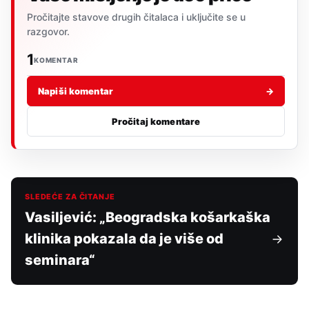
Pročitajte stavove drugih čitalaca i uključite se u
razgovor.
1
KOMENTAR
Napiši komentar
→
Pročitaj komentare
SLEDEĆE ZA ČITANJE
Vasiljević: „Beogradska košarkaška
klinika pokazala da je više od
seminara“