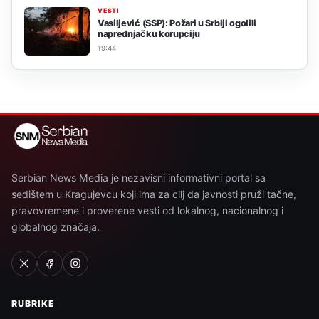
VESTI
Vasiljević (SSP): Požari u Srbiji ogolili
naprednjačku korupciju
19:44
Serbian News Media je nezavisni informativni portal sa
sedištem u Kragujevcu koji ima za cilj da javnosti pruži tačne,
pravovremene i proverene vesti od lokalnog, nacionalnog i
globalnog značaja.
RUBRIKE