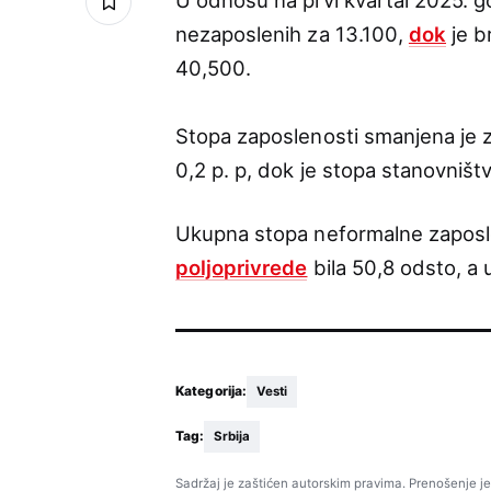
U odnosu na prvi kvartal 2025. go
nezaposlenih za 13.100,
dok
je b
40,500.
Stopa zaposlenosti smanjena je 
0,2 p. p, dok je stopa stanovniš
Ukupna stopa neformalne zaposlen
poljoprivrede
bila 50,8 odsto, a 
Kategorija:
Vesti
Tag:
Srbija
Sadržaj je zaštićen autorskim pravima. Prenošenje je