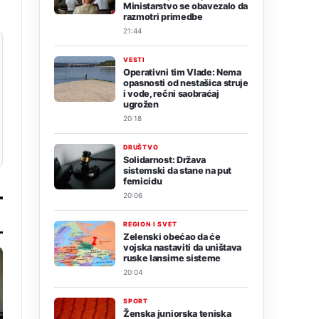
Ministarstvo se obavezalo da
razmotri primedbe
21:44
VESTI
Operativni tim Vlade: Nema
opasnosti od nestašica struje
i vode, rečni saobraćaj
ugrožen
20:18
DRUŠTVO
Solidarnost: Država
sistemski da stane na put
femicidu
20:06
REGION I SVET
Zelenski obećao da će
vojska nastaviti da uništava
ruske lansirne sisteme
20:04
SPORT
Ženska juniorska teniska