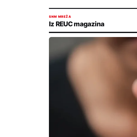
SNM MREŽA
Iz REUC magazina