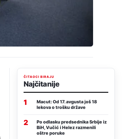
ČITAOCI BIRAJU
Najčitanije
1
Macut: Od 17. avgusta još 18
lekova o trošku države
2
Po odlasku predsednika Srbije iz
BiH, Vučić i Helez razmenili
oštre poruke