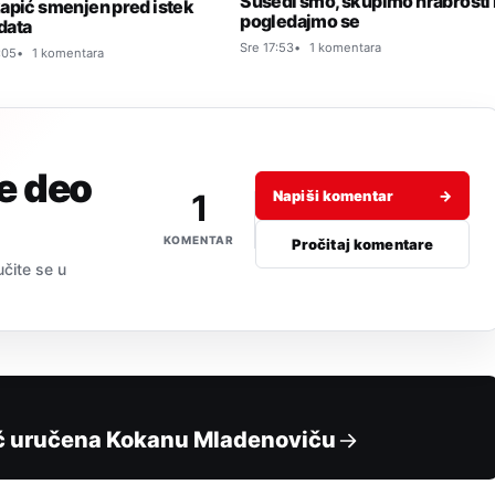
Susedi smo, skupimo hrabrosti 
apić smenjen pred istek
pogledajmo se
data
Sre 17:53
1 komentara
:05
1 komentara
je deo
1
Napiši komentar
→
KOMENTAR
Pročitaj komentare
učite se u
ć uručena Kokanu Mladenoviču