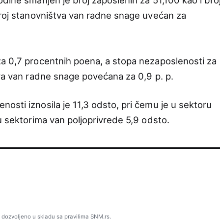
dine smanjen je broj zaposlenih za 51,100 kao i bro
roj stanovništva van radne snage uvećan za
za 0,7 procentnih poena, a stopa nezaposlenosti za
tva van radne snage povećana za 0,9 p. p.
osti iznosila je 11,3 odsto, pri čemu je u sektoru
u sektorima van poljoprivrede 5,9 odsto.
 dozvoljeno u skladu sa pravilima SNM.rs.