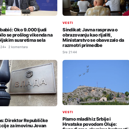
I
VESTI
babić: Oko 9.000 ljudi
Sindikat: Javna rasprava o
ilo se prošlog vikenda na
obrazovanju kao rijaliti,
ljskim susretima sela
Ministarstvo se obavezalo da
razmotri primedbe
:24
2 komentara
Sre 21:44
VESTI
I
Pismo mladih iz Srbije i
s: Direktor Republičke
Hrvatske povodom Oluje:
kcije za imovinu Jovan