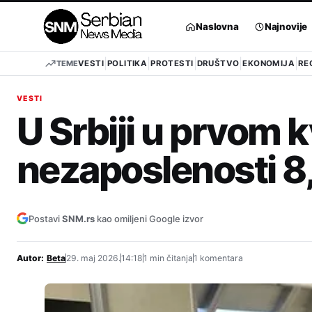
Pređi
na
Naslovna
Najnovije
sadržaj
TEME
VESTI
POLITIKA
PROTESTI
DRUŠTVO
EKONOMIJA
RE
VESTI
U Srbiji u prvom 
nezaposlenosti 8
Postavi
SNM.rs
kao omiljeni Google izvor
Autor:
Beta
29. maj 2026.
14:18
1 min čitanja
1 komentara