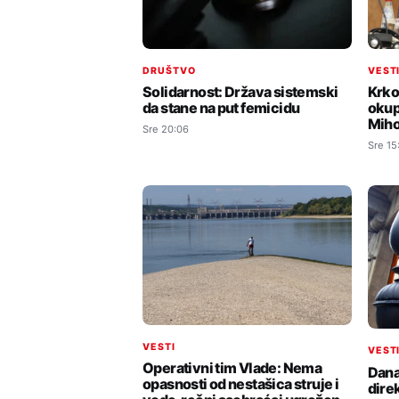
DRUŠTVO
VEST
Solidarnost: Država sistemski
Krko
da stane na put femicidu
okup
Miho
Sre 20:06
Sre 15
VESTI
VEST
Operativni tim Vlade: Nema
Dana
opasnosti od nestašica struje i
dire