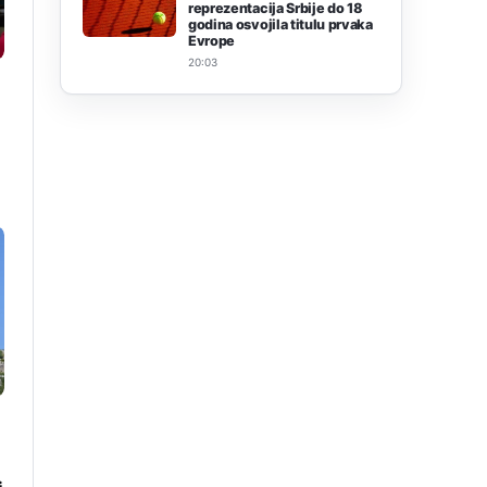
reprezentacija Srbije do 18
godina osvojila titulu prvaka
Evrope
20:03