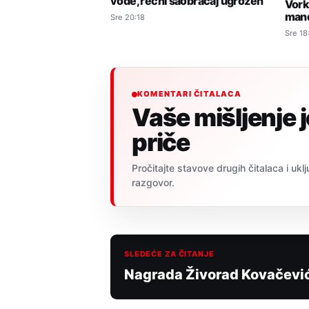
vode, rečni saobraćaj ugrožen
Vork
man
Sre 20:18
Sre 18
KOMENTARI ČITALACA
Vaše mišljenje 
priče
Pročitajte stavove drugih čitalaca i uklj
razgovor.
SLEDEĆE ZA ČITANJE
Nagrada Živorad Kovačevi