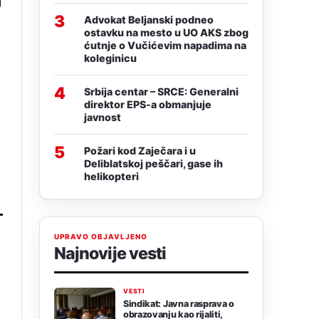
j
3
Advokat Beljanski podneo
ostavku na mesto u UO AKS zbog
ćutnje o Vučićevim napadima na
koleginicu
4
Srbija centar – SRCE: Generalni
direktor EPS-a obmanjuje
javnost
5
Požari kod Zaječara i u
Deliblatskoj peščari, gase ih
helikopteri
UPRAVO OBJAVLJENO
Najnovije vesti
VESTI
Sindikat: Javna rasprava o
obrazovanju kao rijaliti,