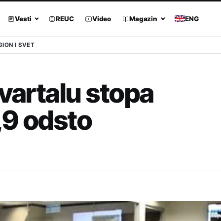
Vesti
REUC
Video
Magazin
ENG
GION I SVET
kvartalu stopa
,9 odsto