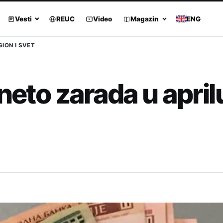
Vesti
REUC
Video
Magazin
ENG
GION I SVET
neto zarada u aprilu