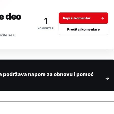
je deo
1
Napiši komentar
→
KOMENTAR
Pročitaj komentare
učite se u
ja podržava napore za obnovu i pomoć