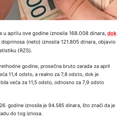
a u aprilu ove godine iznosila 168.008 dinara,
dok
 doprinosa (neto) iznosila 121.805 dinara, objavio
tistiku (RZS).
ethodne godine, prosečna bruto zarada za april
eća 11,4 odsto, a realno za 7,8 odsto, dok je
bila veća za 11,5 odsto, odnosno za 7,9 odsto
26. godine iznosila je 94.585 dinara, što znači da je
radu do tog iznosa.