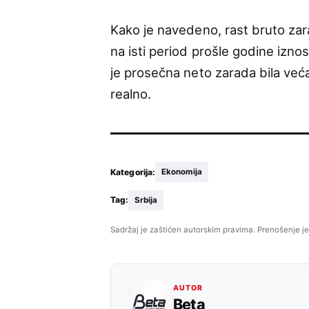
Kako je navedeno, rast bruto zar
na isti period prošle godine izno
je prosečna neto zarada bila već
realno.
Kategorija:
Ekonomija
Tag:
Srbija
Sadržaj je zaštićen autorskim pravima. Prenošenje je
AUTOR
Beta