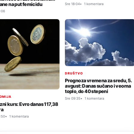
tane na put femicidu
Sre 18:04
1 komentara
:06
DRUŠTVO
Prognoza vremena za sredu, 5.
avgust: Danas sučano i veoma
toplo, do 40 stepeni
OMIJA
Sre 09:35
1 komentara
zni kurs: Evro danas 117,38
ra
:50
1 komentara