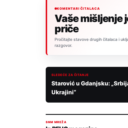
KOMENTARI ČITALACA
Vaše mišljenje 
priče
Pročitajte stavove drugih čitalaca i uklj
razgovor.
SLEDEĆE ZA ČITANJE
Starović u Gdanjsku: „Srbi
Ukrajini“
SNM MREŽA