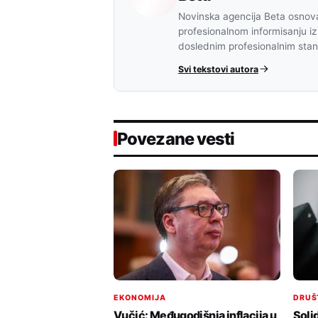
Novinska agencija Beta osnova
profesionalnom informisanju iz
doslednim profesionalnim sta
Svi tekstovi autora
Povezane vesti
EKONOMIJA
DRUŠ
Vučić: Međugodišnja inflacija u
Soli