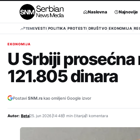
Pređi
na
Naslovna
Najnovije
sadržaj
TEME
VESTI
POLITIKA
PROTESTI
DRUŠTVO
EKONOMIJA
RE
EKONOMIJA
U Srbiji prosećna 
121.805 dinara
Postavi
SNM.rs
kao omiljeni Google izvor
Autor:
Beta
25. jun 2026.
14:48
1 min čitanja
1 komentara