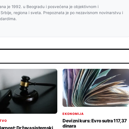
na je 1992. u Beogradu i posvećena je objektivnom i
 Srbije, regiona i sveta. Prepoznata je po nezavisnom novinarstvu i
ndardima.
EKONOMIJA
Devizni kurs: Evro sutra 117,37
TVO
dinara
darnost: Država sistemski