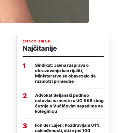
ČITAOCI BIRAJU
Najčitanije
1
Sindikat: Javna rasprava o
obrazovanju kao rijaliti,
Ministarstvo se obavezalo da
razmotri primedbe
2
Advokat Beljanski podneo
ostavku na mesto u UO AKS zbog
ćutnje o Vučićevim napadima na
koleginicu
3
Fon der Lajen: Pozdravljam 61%
usklađenosti, stiže još 100