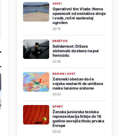
VESTI
Operativni tim Vlade: Nema
opasnosti od nestašica struje
i vode, rečni saobraćaj
ugrožen
20:18
DRUŠTVO
Solidarnost: Država
sistemski da stane na put
femicidu
20:06
REGION I SVET
Zelenski obećao da će
vojska nastaviti da uništava
ruske lansirne sisteme
20:04
SPORT
Ženska juniorska teniska
reprezentacija Srbije do 18
godina osvojila titulu prvaka
Evrope
20:03