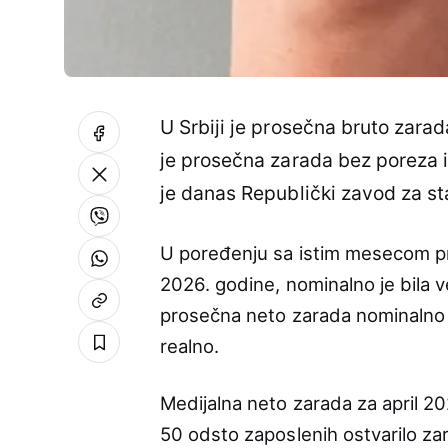
U Srbiji je prosečna bruto zarad
je prosečna zarada bez poreza i
je danas Republički zavod za sta
U poređenju sa istim mesecom pr
2026. godine, nominalno je bila v
prosečna neto zarada nominalno 
realno.
Medijalna neto zarada za april 20
50 odsto zaposlenih ostvarilo za