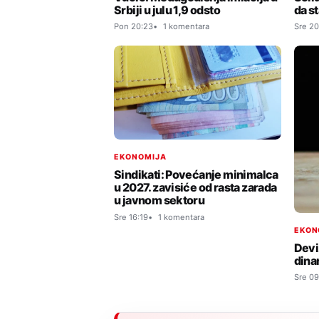
Srbiji u julu 1,9 odsto
da s
Pon 20:23
1 komentara
Sre 20
EKONOMIJA
Sindikati: Povećanje minimalca
u 2027. zavisiće od rasta zarada
u javnom sektoru
Sre 16:19
1 komentara
EKON
Devi
dina
Sre 09