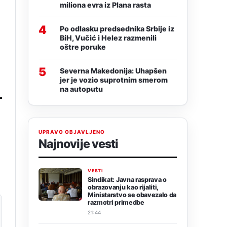
miliona evra iz Plana rasta
4
Po odlasku predsednika Srbije iz
BiH, Vučić i Helez razmenili
oštre poruke
5
Severna Makedonija: Uhapšen
jer je vozio suprotnim smerom
na autoputu
UPRAVO OBJAVLJENO
Najnovije vesti
VESTI
Sindikat: Javna rasprava o
obrazovanju kao rijaliti,
Ministarstvo se obavezalo da
razmotri primedbe
21:44