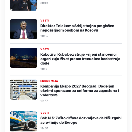
00:13
VESTI
Direktor Telekoma Srbije trajno proglašen
nepoželjnom osobom na Kosovu
20:52
VESTI
Kako živi Kuba bez struje – njeni stanovnici
organizuju život prema trenucima kada struja
dođe
20:35
EKONOMIJA
Kompanija Ekspo 2027 Beograd: Dodeljen
okvirni sporazum za uniforme za zaposlene i
volontere
19:57
VESTI
SSP Niš: Zašto država dozvoljava da Niš izgubi
avio-linije do Evrope
19:50