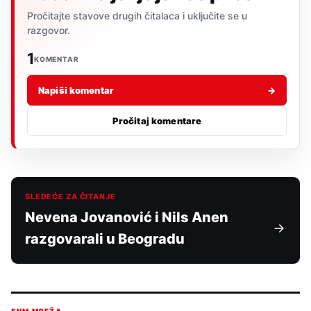
Pročitajte stavove drugih čitalaca i uključite se u
razgovor.
1
KOMENTAR
Napiši komentar
→
Pročitaj komentare
SLEDEĆE ZA ČITANJE
Nevena Jovanović i Nils Anen
razgovarali u Beogradu
SNM MREŽA