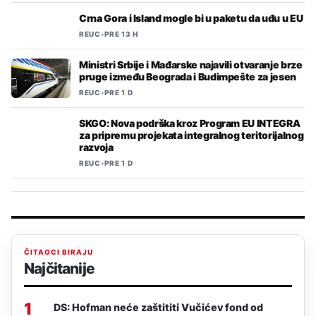
Crna Gora i Island mogle bi u paketu da uđu u EU
REUC
•
PRE 13 H
Ministri Srbije i Mađarske najavili otvaranje brze
pruge između Beograda i Budimpešte za jesen
REUC
•
PRE 1 D
SKGO: Nova podrška kroz Program EU INTEGRA
za pripremu projekata integralnog teritorijalnog
razvoja
REUC
•
PRE 1 D
ČITAOCI BIRAJU
Najčitanije
1
DS: Hofman neće zaštititi Vučićev fond od