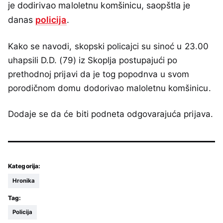
je dodirivao maloletnu komšinicu, saopštla je
danas
policija
.
Kako se navodi, skopski policajci su sinoć u 23.00
uhapsili D.D. (79) iz Skoplja postupajući po
prethodnoj prijavi da je tog popodnva u svom
porodičnom domu dodorivao maloletnu komšinicu.
Dodaje se da će biti podneta odgovarajuća prijava.
Kategorija:
Hronika
Tag:
Policija