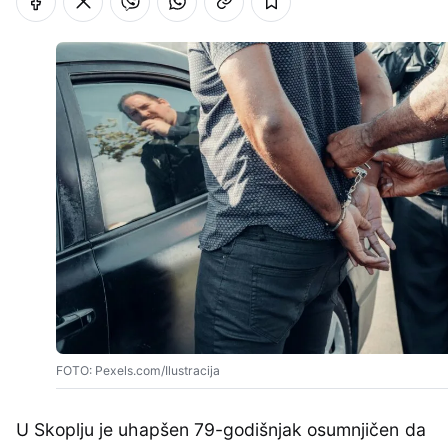
FOTO: Pexels.com/Ilustracija
U Skoplju je uhapšen 79-godišnjak osumnjičen da