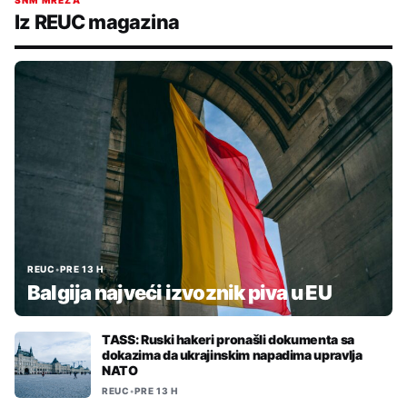
Iz REUC magazina
REUC
•
PRE 13 H
Balgija najveći izvoznik piva u EU
TASS: Ruski hakeri pronašli dokumenta sa
dokazima da ukrajinskim napadima upravlja
NATO
REUC
•
PRE 13 H