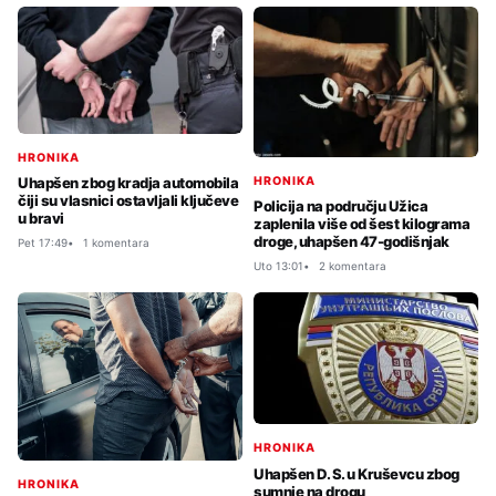
HRONIKA
HRONIKA
Uhapšen zbog kradja automobila
čiji su vlasnici ostavljali ključeve
Policija na području Užica
u bravi
zaplenila više od šest kilograma
droge, uhapšen 47-godišnjak
Pet 17:49
1 komentara
Uto 13:01
2 komentara
HRONIKA
Uhapšen D. S. u Kruševcu zbog
HRONIKA
sumnje na drogu