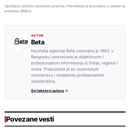
Sadržaj je zaštićen autorskim pravima. Prenošenje je dozvoljeno u skladu sa
pravilima SNM.rs.
AUTOR
Beta
Novinska agencija Beta osnovana je 1992. u
Beogradu i posvećena je objektivnom i
profesionalnom informisanju iz Srbije, regiona i
sveta. Prepoznata je po nezavisnom
novinarstvu i doslednim profesionalnim
standardima.
Svi tekstovi autora
Povezane vesti