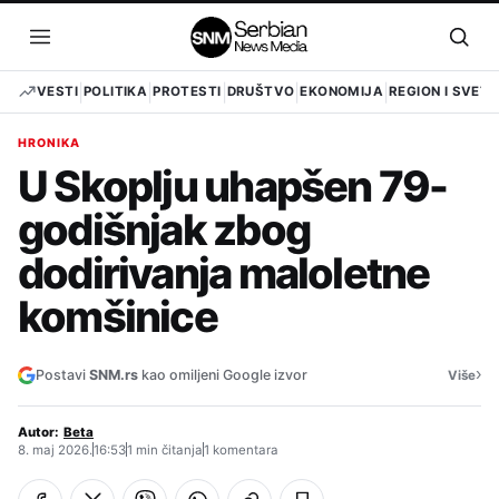
Pređi
na
Otvori
Otvo
sadržaj
meni
pret
VESTI
POLITIKA
PROTESTI
DRUŠTVO
EKONOMIJA
REGION I SVET
HRONIKA
U Skoplju uhapšen 79-
godišnjak zbog
dodirivanja maloletne
komšinice
›
Postavi
SNM.rs
kao omiljeni Google izvor
Više
Autor:
Beta
8. maj 2026.
16:53
1 min čitanja
1 komentara