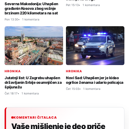
Severna Makedonija: Uhapšen
Pet 15:13
1 komentara
građanin Kosova zbog vožnje
brzinom 220 kilometara na sat
Pon 13:30
1 komentara
HRONIKA
HRONIKA
Novi Sad: Uhapšen jer je kidao
Jutatnji list: U Zagrebu uhapšen
ogrlice ženama i udario policajca
državljanin Srbije osumnjičen za
špijunažu
Čet 15:03
1 komentara
Čet 18:17
1 komentara
KOMENTARI ČITALACA
Vaše mišljenje je deo priče