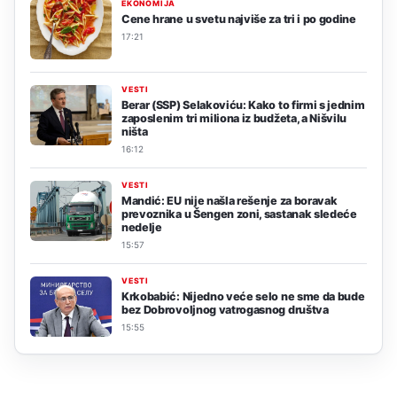
EKONOMIJA
Cene hrane u svetu najviše za tri i po godine
17:21
VESTI
Berar (SSP) Selakoviću: Kako to firmi s jednim
zaposlenim tri miliona iz budžeta, a Nišvilu
ništa
16:12
VESTI
Mandić: EU nije našla rešenje za boravak
prevoznika u Šengen zoni, sastanak sledeće
nedelje
15:57
VESTI
Krkobabić: Nijedno veće selo ne sme da bude
bez Dobrovoljnog vatrogasnog društva
15:55