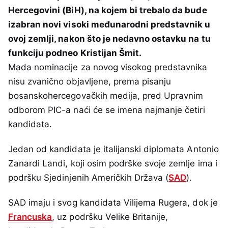
Hercegovini (BiH), na kojem bi trebalo da bude
izabran novi visoki međunarodni predstavnik u
ovoj zemlji, nakon što je nedavno ostavku na tu
funkciju podneo Kristijan Šmit.
Mada nominacije za novog visokog predstavnika
nisu zvanično objavljene, prema pisanju
bosanskohercegovačkih medija, pred Upravnim
odborom PIC-a naći će se imena najmanje četiri
kandidata.
Jedan od kandidata je italijanski diplomata Antonio
Zanardi Landi, koji osim podrške svoje zemlje ima i
podršku Sjedinjenih Američkih Država (
SAD
).
SAD imaju i svog kandidata Vilijema Rugera, dok je
Francuska
, uz podršku Velike Britanije,