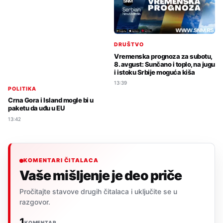
DRUŠTVO
Vremenska prognoza za subotu,
8. avgust: Sunčano i toplo, na jugu
i istoku Srbije moguća kiša
13:39
POLITIKA
Crna Gora i Island mogle bi u
paketu da uđu u EU
13:42
KOMENTARI ČITALACA
Vaše mišljenje je deo priče
Pročitajte stavove drugih čitalaca i uključite se u
razgovor.
1
KOMENTAR