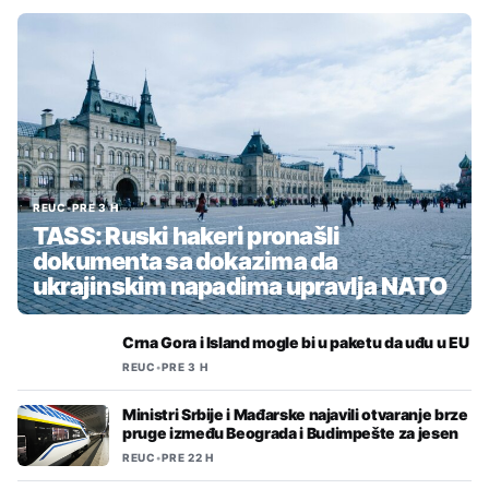
REUC
•
PRE 3 H
TASS: Ruski hakeri pronašli
dokumenta sa dokazima da
ukrajinskim napadima upravlja NATO
Crna Gora i Island mogle bi u paketu da uđu u EU
REUC
•
PRE 3 H
Ministri Srbije i Mađarske najavili otvaranje brze
pruge između Beograda i Budimpešte za jesen
REUC
•
PRE 22 H