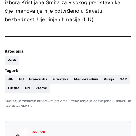
izbora Kristijana Šmita za visokog predstavnika,
čije imenovanje nije potvrđeno u Savetu
bezbednosti Ujedinjenih nacija (UN).
Kategorija:
Vesti
Tagovi:
BIH
EU
Francuska
Hrvatska
Memorandum
Rusija
SAD
Turska
UN
Vreme
Sadržaj je zaštićen autorskim pravima. Prenošenje je dozvoljeno u skladu sa
pravilima SNM.rs.
AUTOR