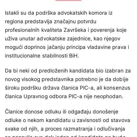
Istakli su da podrška advokatskih komora iz
regiona predstavlja značajnu potvrdu
profesionalnih kvaliteta Završeka i poverenja koje
uživa unutar advokatske zajednice, kao njegov
mogući doprinos jačanju principa vladavine prava i
institucionalne stabilnosti BiH.
Da bi neki od predloženih kandidata bio izabran za
novog visokog predstavnika potrebno je da dobije
široku podršku država članica PIC-a, ali konsenzus
članica Upravnog odbora PIC-a nije neophodan.
Članice donose odluku ili odgađaju donošenje
odluke o nekom kandidatu u zavisnosti od stavova
svake od njih, a proces razmatranja i odlučivanja