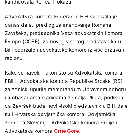
kandidovala Renea Trokaza.
Advokatska komora Federacije BiH saopštila je
danas da su predlog za imenovanje Romana
Završeka, predsednika Veća advokatskih komora
Evrope (CCBE), za novog visokog predstavnika u
BiH podržale i advokatske komore iz više država u
regionu.
Kako su naveli, nakon što su Advokatska komora
FBiH i Advokatska komora Republike Srpske (RS)
zajednički uputile memorandum Upravnom odboru
i ambasadama članicama zemalja PIC-a, podršku
da Završek bude novi visoki predstavnik u BiH dale
su i Hrvatska odvjetnička komora, Odvjetnička
zbornica Slovenije, Advokatska komora Srbije i
Advokatska komora
Crne Gore
.