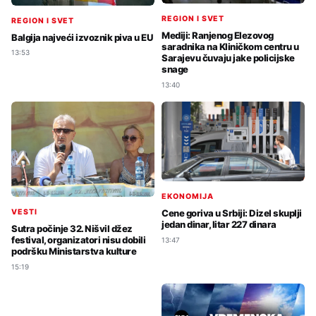
REGION I SVET
REGION I SVET
Mediji: Ranjenog Elezovog
Balgija najveći izvoznik piva u EU
saradnika na Kliničkom centru u
13:53
Sarajevu čuvaju jake policijske
snage
13:40
EKONOMIJA
Cene goriva u Srbiji: Dizel skuplji
VESTI
jedan dinar, litar 227 dinara
Sutra počinje 32. Nišvil džez
festival, organizatori nisu dobili
13:47
podršku Ministarstva kulture
15:19