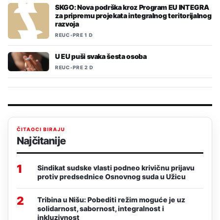
SKGO: Nova podrška kroz Program EU INTEGRA
za pripremu projekata integralnog teritorijalnog
razvoja
REUC
•
PRE 1 D
U EU puši svaka šesta osoba
REUC
•
PRE 2 D
ČITAOCI BIRAJU
Najčitanije
1
Sindikat sudske vlasti podneo krivičnu prijavu
protiv predsednice Osnovnog suda u Užicu
2
Tribina u Nišu: Pobediti režim moguće je uz
solidarnost, sabornost, integralnost i
inkluzivnost