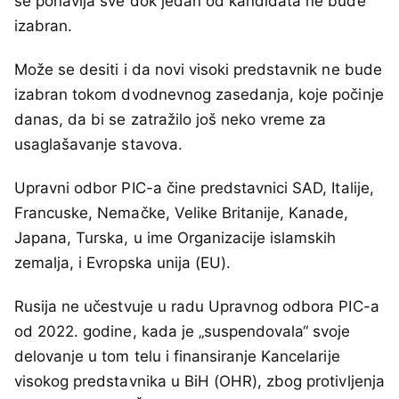
se ponavlja sve dok jedan od kandidata ne bude
izabran.
Može se desiti i da novi visoki predstavnik ne bude
izabran tokom dvodnevnog zasedanja, koje počinje
danas, da bi se zatražilo još neko vreme za
usaglašavanje stavova.
Upravni odbor PIC-a čine predstavnici SAD, Italije,
Francuske, Nemačke, Velike Britanije, Kanade,
Japana, Turska, u ime Organizacije islamskih
zemalja, i Evropska unija (EU).
Rusija ne učestvuje u radu Upravnog odbora PIC-a
od 2022. godine, kada je „suspendovala“ svoje
delovanje u tom telu i finansiranje Kancelarije
visokog predstavnika u BiH (OHR), zbog protivljenja