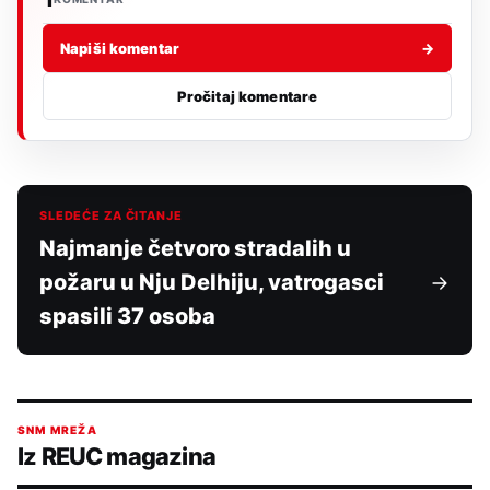
Napiši komentar
→
Pročitaj komentare
SLEDEĆE ZA ČITANJE
Najmanje četvoro stradalih u
požaru u Nju Delhiju, vatrogasci
spasili 37 osoba
SNM MREŽA
Iz REUC magazina