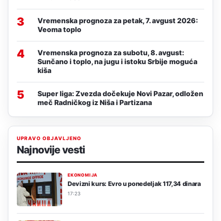
3
Vremenska prognoza za petak, 7. avgust 2026:
Veoma toplo
4
Vremenska prognoza za subotu, 8. avgust:
Sunčano i toplo, na jugu i istoku Srbije moguća
kiša
5
Super liga: Zvezda dočekuje Novi Pazar, odložen
meč Radničkog iz Niša i Partizana
UPRAVO OBJAVLJENO
Najnovije vesti
EKONOMIJA
Devizni kurs: Evro u ponedeljak 117,34 dinara
17:23