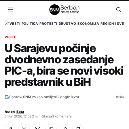
Pređi
na
Otvori
Otvo
sadržaj
meni
pret
VESTI
POLITIKA
PROTESTI
DRUŠTVO
EKONOMIJA
REGION I SVET
VESTI
U Sarajevu počinje
dvodnevno zasedanje
PIC-a, bira se novi visoki
predstavnik u BiH
›
Postavi
SNM.rs
kao omiljeni Google izvor
Više
Autor:
Beta
3. jun 2026.
12:58
2 min čitanja
1 komentara