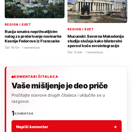
REGION I SVET
REGION I SVET
Rusija smatra neprihvatljivim
Mucunski: Severna Makedonija
nalog za proterivanje novinarke
studija slučaja kako bilateralni
Ksenije Fedorove iz Francuske
sporovi koče evrointegracije
Čet 18:15
1 komentara
Čet 12:44
1 komentara
KOMENTARI ČITALACA
Vaše mišljenje je deo priče
Pročitajte stavove drugih čitalaca i uključite se u
razgovor.
1
KOMENTAR
Napiši komentar
→