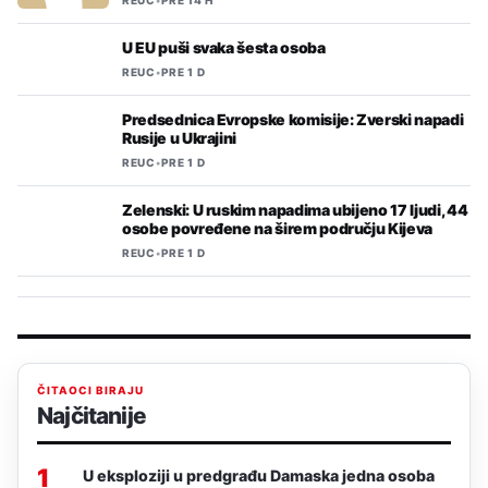
REUC
•
PRE 14 H
U EU puši svaka šesta osoba
REUC
•
PRE 1 D
Predsednica Evropske komisije: Zverski napadi
Rusije u Ukrajini
REUC
•
PRE 1 D
Zelenski: U ruskim napadima ubijeno 17 ljudi, 44
osobe povređene na širem području Kijeva
REUC
•
PRE 1 D
ČITAOCI BIRAJU
Najčitanije
1
U eksploziji u predgrađu Damaska jedna osoba