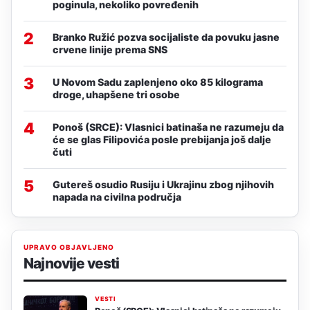
poginula, nekoliko povređenih
2
Branko Ružić pozva socijaliste da povuku jasne
crvene linije prema SNS
3
U Novom Sadu zaplenjeno oko 85 kilograma
droge, uhapšene tri osobe
4
Ponoš (SRCE): Vlasnici batinaša ne razumeju da
će se glas Filipovića posle prebijanja još dalje
čuti
5
Gutereš osudio Rusiju i Ukrajinu zbog njihovih
napada na civilna područja
UPRAVO OBJAVLJENO
Najnovije vesti
VESTI