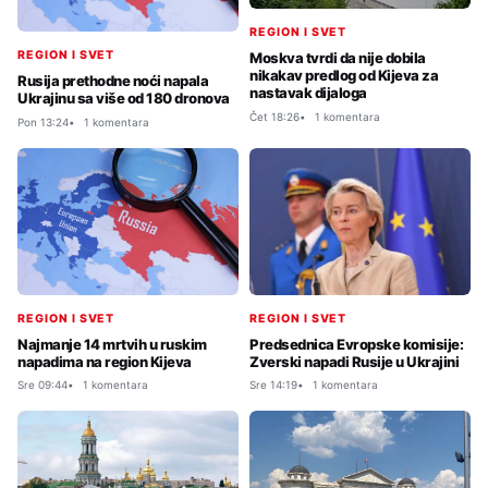
REGION I SVET
REGION I SVET
Moskva tvrdi da nije dobila
nikakav predlog od Kijeva za
Rusija prethodne noći napala
nastavak dijaloga
Ukrajinu sa više od 180 dronova
Čet 18:26
1 komentara
Pon 13:24
1 komentara
REGION I SVET
REGION I SVET
Najmanje 14 mrtvih u ruskim
Predsednica Evropske komisije:
napadima na region Kijeva
Zverski napadi Rusije u Ukrajini
Sre 09:44
1 komentara
Sre 14:19
1 komentara