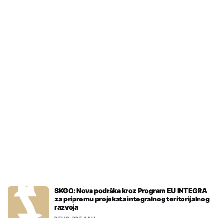
REUC
•
PRE 9 H
Ministri Srbije i Mađarske najavili
otvaranje brze pruge između
Beograda i Budimpešte za jesen
SKGO: Nova podrška kroz Program EU INTEGRA
za pripremu projekata integralnog teritorijalnog
razvoja