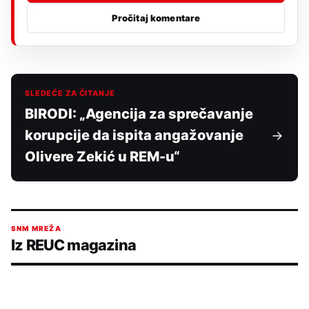
Pročitaj komentare
SLEDEĆE ZA ČITANJE
BIRODI: „Agencija za sprečavanje
korupcije da ispita angažovanje
Olivere Zekić u REM-u“
SNM MREŽA
Iz REUC magazina