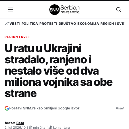
Pređi
na
Otvori
Otvo
sadržaj
meni
pret
VESTI
POLITIKA
PROTESTI
DRUŠTVO
EKONOMIJA
REGION I SVET
REGION I SVET
U ratu u Ukrajini
stradalo, ranjeno i
nestalo više od dva
miliona vojnika sa obe
strane
›
Postavi
SNM.rs
kao omiljeni Google izvor
Više
Autor:
Beta
2. jul 2026.
10:33
1 min čitanja
1 komentara