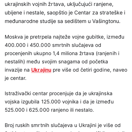
ukrajinskih vojnih žrtava, uključujući ranjene,
ubijene i nestale, saopštio je Centar za strateške i
međunarodne studije sa sedištem u Vašingtonu.
Moskva je pretrpela najteže vojne gubitke, između
400.000 i 450.000 smrtnih slučajeva od
procenjenih ukupno 1,4 miliona žrtava (ranjenih i
nestalih) među svojim snagama od početka
invazije na
Ukrajinu
pre više od četiri godine, naveo
je centar.
Istraživački centar procenjuje da je ukrajinska
vojska izgubila 125.000 vojnika i da je između
525.000 i 625.000 ranjeno ili nestalo.
Broj ruskih smrtnih slučajeva u Ukrajini je više od