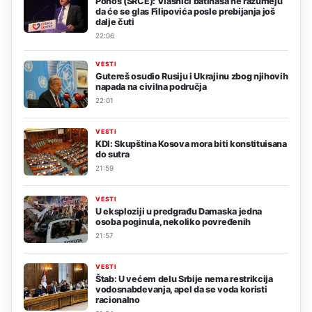
Ponoš (SRCE): Vlasnici batinaša ne razumeju
da će se glas Filipovića posle prebijanja još
dalje čuti
22:06
VESTI
Gutereš osudio Rusiju i Ukrajinu zbog njihovih
napada na civilna područja
22:01
VESTI
KDI: Skupština Kosova mora biti konstituisana
do sutra
21:59
VESTI
U eksploziji u predgrađu Damaska jedna
osoba poginula, nekoliko povređenih
21:57
VESTI
Štab: U većem delu Srbije nema restrikcija
vodosnabdevanja, apel da se voda koristi
racionalno