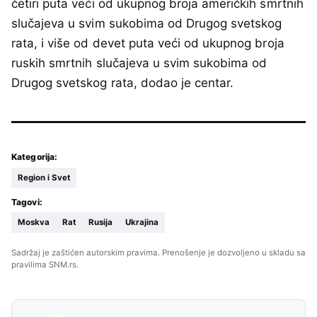
četiri puta veći od ukupnog broja američkih smrtnih
slučajeva u svim sukobima od Drugog svetskog
rata, i više od devet puta veći od ukupnog broja
ruskih smrtnih slučajeva u svim sukobima od
Drugog svetskog rata, dodao je centar.
Kategorija:
Region i Svet
Tagovi:
Moskva
Rat
Rusija
Ukrajina
Sadržaj je zaštićen autorskim pravima. Prenošenje je dozvoljeno u skladu sa
pravilima SNM.rs.