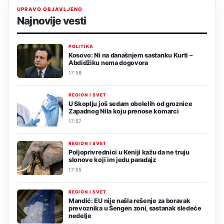
UPRAVO OBJAVLJENO
Najnovije vesti
POLITIKA
Kosovo: Ni na današnjem sastanku Kurti –
Abdidžiku nema dogovora
17:58
REGION I SVET
U Skoplju još sedam obolelih od groznice
Zapadnog Nila koju prenose komarci
17:57
REGION I SVET
Poljoprivrednici u Keniji kažu da ne truju
slonove koji im jedu paradajz
17:55
REGION I SVET
Mandić: EU nije našla rešenje za boravak
prevoznika u Šengen zoni, sastanak sledeće
nedelje