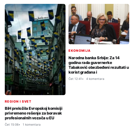
EKONOMIJA
Narodna banka Srbije: Za 14
godina rada guvernerke
Tabaković obezbeđeni rezultati u
korist građana i
Čet 12:41
4 komentara
REGION I SVET
BiH preložila Evropskoj komisiji
privremeno rešenje za boravak
profesionalnih vozača u EU
Čet 15:06
1 komentara