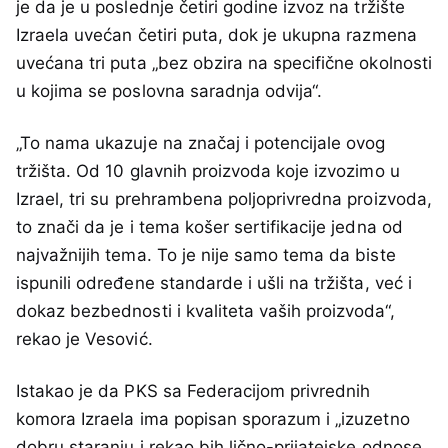
je da je u poslednje četiri godine izvoz na tržište
Izraela uvećan četiri puta, dok je ukupna razmena
uvećana tri puta „bez obzira na specifične okolnosti
u kojima se poslovna saradnja odvija“.
„To nama ukazuje na značaj i potencijale ovog
tržišta. Od 10 glavnih proizvoda koje izvozimo u
Izrael, tri su prehrambena poljoprivredna proizvoda,
to znači da je i tema košer sertifikacije jedna od
najvažnijih tema. To je nije samo tema da biste
ispunili određene standarde i ušli na tržišta, već i
dokaz bezbednosti i kvaliteta vaših proizvoda“,
rekao je Vesović.
Istakao je da PKS sa Federacijom privrednih
komora Izraela ima popisan sporazum i „izuzetno
dobru staranju i rekao bih lično-prijatejske odnose,