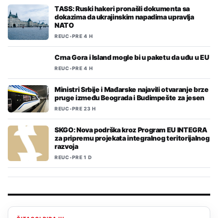
TASS: Ruski hakeri pronašli dokumenta sa
dokazima da ukrajinskim napadima upravlja
NATO
REUC
•
PRE 4 H
Crna Gora i Island mogle bi u paketu da uđu u EU
REUC
•
PRE 4 H
Ministri Srbije i Mađarske najavili otvaranje brze
pruge između Beograda i Budimpešte za jesen
REUC
•
PRE 23 H
SKGO: Nova podrška kroz Program EU INTEGRA
za pripremu projekata integralnog teritorijalnog
razvoja
REUC
•
PRE 1 D