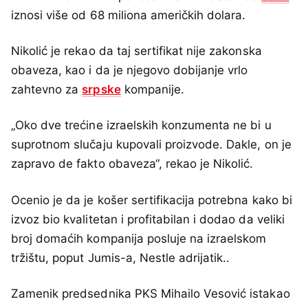
iznosi više od 68 miliona američkih dolara.
Nikolić je rekao da taj sertifikat nije zakonska
obaveza, kao i da je njegovo dobijanje vrlo
zahtevno za
srpske
kompanije.
„Oko dve trećine izraelskih konzumenta ne bi u
suprotnom slučaju kupovali proizvode. Dakle, on je
zapravo de fakto obaveza“, rekao je Nikolić.
Ocenio je da je košer sertifikacija potrebna kako bi
izvoz bio kvalitetan i profitabilan i dodao da veliki
broj domaćih kompanija posluje na izraelskom
tržištu, poput Jumis-a, Nestle adrijatik..
Zamenik predsednika PKS Mihailo Vesović istakao