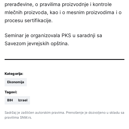
prerađevine, o pravilima proizvodnje i kontrole
mlečnih proizvoda, kao i o mesnim proizvodima i o
procesu sertifikacije.
Seminar je organizovala PKS u saradnji sa
Savezom jevrejskih opština.
Kategorija:
Ekonomija
Tagovi:
BIH
Izrael
Sadržaj je zaštićen autorskim pravima. Prenošenje je dozvoljeno u skladu sa
pravilima SNM.rs.