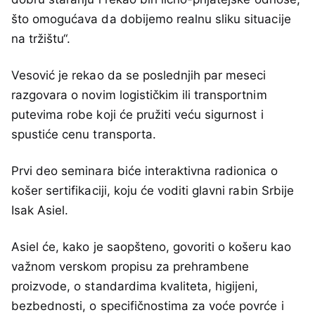
što omogućava da dobijemo realnu sliku situacije
na tržištu“.
Vesović je rekao da se poslednjih par meseci
razgovara o novim logističkim ili transportnim
putevima robe koji će pružiti veću sigurnost i
spustiće cenu transporta.
Prvi deo seminara biće interaktivna radionica o
košer sertifikaciji, koju će voditi glavni rabin Srbije
Isak Asiel.
Asiel će, kako je saopšteno, govoriti o košeru kao
važnom verskom propisu za prehrambene
proizvode, o standardima kvaliteta, higijeni,
bezbednosti, o specifičnostima za voće povrće i