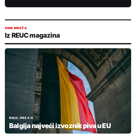
SNM MREŽA
Iz REUC magazina
REUC
•
PRE 4 H
Balgija najveći izvoznik piva u EU