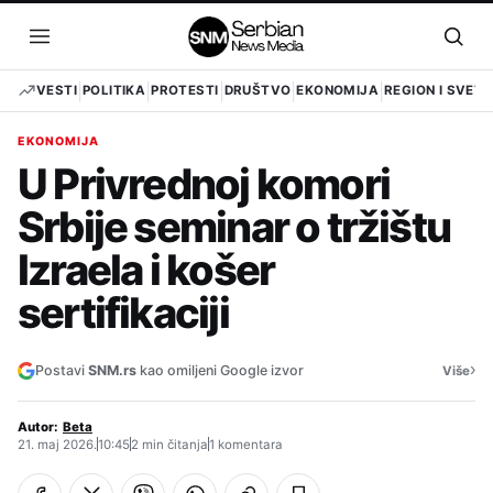
Pređi
na
Otvori
Otvo
sadržaj
meni
pret
VESTI
POLITIKA
PROTESTI
DRUŠTVO
EKONOMIJA
REGION I SVET
EKONOMIJA
U Privrednoj komori
Srbije seminar o tržištu
Izraela i košer
sertifikaciji
›
Postavi
SNM.rs
kao omiljeni Google izvor
Više
Autor:
Beta
21. maj 2026.
10:45
2 min čitanja
1 komentara