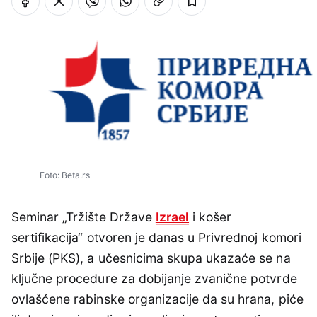
Foto: Beta.rs
Seminar „Tržište Države
Izrael
i košer
sertifikacija“ otvoren je danas u Privrednoj komori
Srbije (PKS), a učesnicima skupa ukazaće se na
ključne procedure za dobijanje zvanične potvrde
ovlašćene rabinske organizacije da su hrana, piće