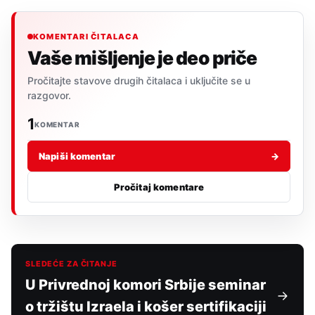
KOMENTARI ČITALACA
Vaše mišljenje je deo priče
Pročitajte stavove drugih čitalaca i uključite se u
razgovor.
1
KOMENTAR
Napiši komentar
→
Pročitaj komentare
SLEDEĆE ZA ČITANJE
U Privrednoj komori Srbije seminar
o tržištu Izraela i košer sertifikaciji