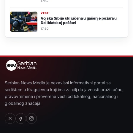
17:52
VESTI
Vojska Srbije uključena u gašenje požara u
Deliblatskoj peščari
17:50
Serbian News Media je nezavisni informativni portal sa
sedištem u Kragujevcu koji ima za cilj da javnosti pruži tačne,
pravovremene i proverene vesti od lokalnog, nacionalnog i
globalnog značaja.