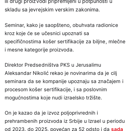
ili drugi proizvodi pripremljeni u potpunosti u
skladu sa jevrejskim verskim zakonima.
Seminar, kako je saopšteno, obuhvata radionice
kroz koje će se učesnici upoznati sa
specifičnostima košer sertifikacije za bilјne, mlečne
i mesne kategorije proizvoda.
Direktor Predsedništva PKS u Jerusalimu
Aleksandar Nikolić rekao je novinarima da je cilј
seminara da se kompanije upoznaju sa značajem i
procesom košer sertifikacije, i sa poslovnim
mogućnostima koje nudi izraelsko tržište.
On je kazao da je izvoz polјoprivrednih i
prehrambenih proizvoda iz Srbije u Izrael u periodu
od 2023. do 2025. povećan za 52 odsto i da
sada