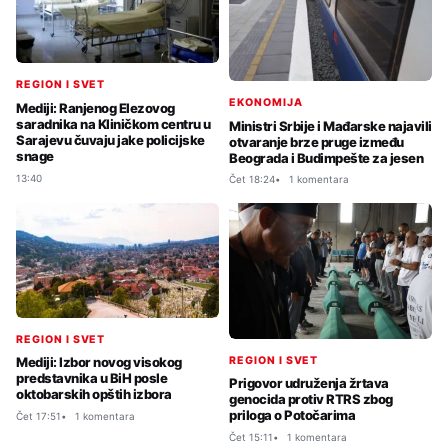
REGION I SVET
EKONOMIJA
Mediji: Ranjenog Elezovog
saradnika na Kliničkom centru u
Ministri Srbije i Mađarske najavili
Sarajevu čuvaju jake policijske
otvaranje brze pruge između
snage
Beograda i Budimpešte za jesen
13:40
Čet 18:24
1 komentara
REGION I SVET
REGION I SVET
Mediji: Izbor novog visokog
predstavnika u BiH posle
Prigovor udruženja žrtava
oktobarskih opštih izbora
genocida protiv RTRS zbog
priloga o Potočarima
Čet 17:51
1 komentara
Čet 15:11
1 komentara