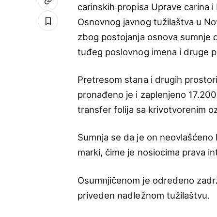
carinskih propisa Uprave carina 
Osnovnog javnog tužilaštva u No
zbog postojanja osnova sumnje da
tuđeg poslovnog imena i druge p
Pretresom stana i drugih prostorij
pronađeno je i zaplenjeno 17.200
transfer folija sa krivotvorenim
Sumnja se da je on neovlašćeno k
marki, čime je nosiocima prava int
Osumnjičenom je određeno zadržav
priveden nadležnom tužilaštvu.