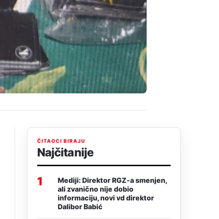
ČITAOCI BIRAJU
Najčitanije
1
Mediji: Direktor RGZ-a smenjen,
ali zvanično nije dobio
informaciju, novi vd direktor
Dalibor Babić