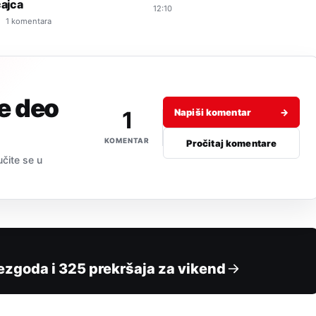
cajca
12:10
1 komentara
je deo
1
Napiši komentar
→
KOMENTAR
Pročitaj komentare
učite se u
nezgoda i 325 prekršaja za vikend