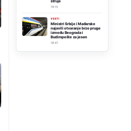
struje
19:15
VESTI
Ministri Srbije i Mađarske
najavili otvaranje brze pruge
između Beograda i
Budimpešte za jesen
18:47