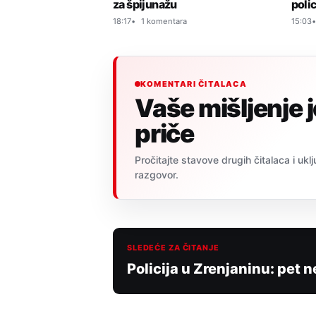
poli
za špijunažu
15:03
18:17
1 komentara
KOMENTARI ČITALACA
Vaše mišljenje 
priče
Pročitajte stavove drugih čitalaca i uklj
razgovor.
SLEDEĆE ZA ČITANJE
Policija u Zrenjaninu: pet 