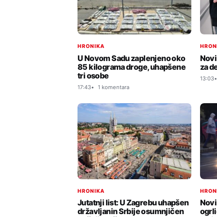
HRONIKA
HRON
U Novom Sadu zaplenjeno oko
Novi
85 kilograma droge, uhapšene
za d
tri osobe
13:03
17:43
1 komentara
HRON
HRONIKA
Novi
Jutatnji list: U Zagrebu uhapšen
ogrl
državljanin Srbije osumnjičen