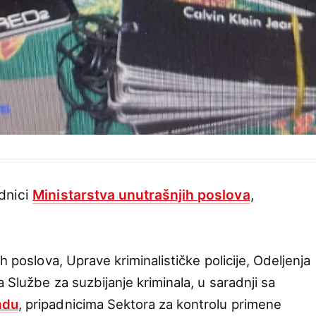
dnici
Ministarstva unutrašnjih poslova
,
h poslova, Uprave kriminalističke policije, Odeljenja
a Službe za suzbijanje kriminala, u saradnji sa
adu
, pripadnicima Sektora za kontrolu primene