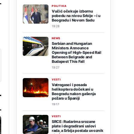
POLITIKA
Vučić očekuje izbornu
pobedu na nivou Srbije – i u
Beogradu i Novom Sadu
19:28
NEWS
Serbian and Hungarian
Ministers Announce
Opening of High-Speed Rail
Between Belgrade and
Budapest This Fall
19:27
VESTI
Vatrogasci i posada
helikoptera dočekani u
Beogradu nakon gašenja
požara u Španiji
19:17
VESTI
SRCE: Rudarima srozane
plate i degradirani uslovi
rada, a Srbija postala uvoznik