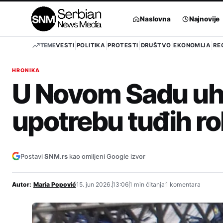
Pređi
na
Naslovna
Najnovije
sadržaj
TEME
VESTI
POLITIKA
PROTESTI
DRUŠTVO
EKONOMIJA
RE
HRONIKA
U Novom Sadu uh
upotrebu tuđih r
Postavi
SNM.rs
kao omiljeni Google izvor
Autor:
Maria Popović
15. jun 2026.
13:06
1 min čitanja
1 komentara