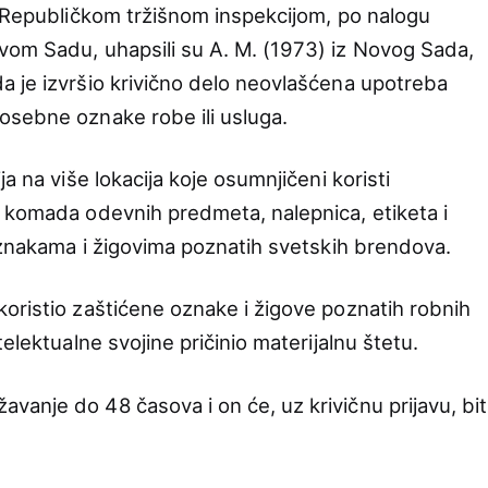
i Republičkom tržišnom inspekcijom, po nalogu
vom Sadu, uhapsili su A. M. (1973) iz Novog Sada,
 je izvršio krivično delo neovlašćena upotreba
osebne oznake robe ili usluga.
a na više lokacija koje osumnjičeni koristi
 komada odevnih predmeta, nalepnica, etiketa i
 oznakama i žigovima poznatih svetskih brendova.
oristio zaštićene oznake i žigove poznatih robnih
elektualne svojine pričinio materijalnu štetu.
anje do 48 časova i on će, uz krivičnu prijavu, bit