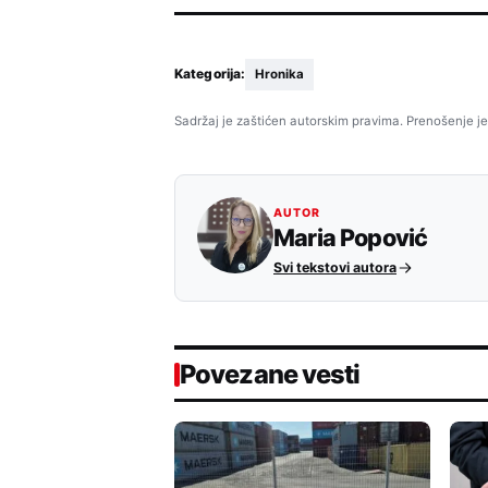
Kategorija:
Hronika
Sadržaj je zaštićen autorskim pravima. Prenošenje je
AUTOR
Maria Popović
Svi tekstovi autora
Povezane vesti