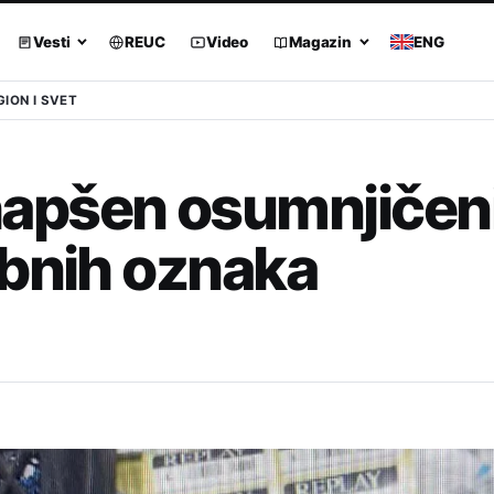
Vesti
REUC
Video
Magazin
ENG
GION I SVET
apšen osumnjičeni
obnih oznaka