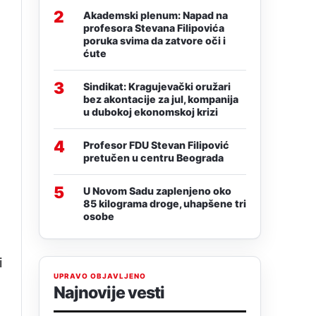
2
Akademski plenum: Napad na
profesora Stevana Filipovića
poruka svima da zatvore oči i
ćute
3
Sindikat: Kragujevački oružari
bez akontacije za jul, kompanija
u dubokoj ekonomskoj krizi
4
Profesor FDU Stevan Filipović
pretučen u centru Beograda
5
U Novom Sadu zaplenjeno oko
85 kilograma droge, uhapšene tri
osobe
i
UPRAVO OBJAVLJENO
Najnovije vesti