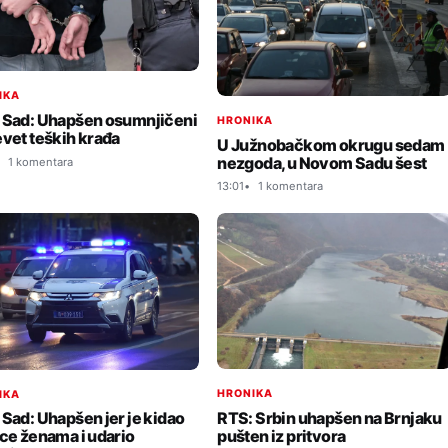
IKA
 Sad: Uhapšen osumnjičeni
HRONIKA
evet teških krađa
U Južnobačkom okrugu sedam
nezgoda, u Novom Sadu šest
1 komentara
13:01
1 komentara
HRONIKA
IKA
RTS: Srbin uhapšen na Brnjaku
 Sad: Uhapšen jer je kidao
pušten iz pritvora
ice ženama i udario