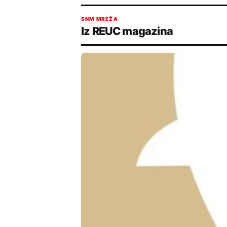
SNM MREŽA
Iz REUC magazina