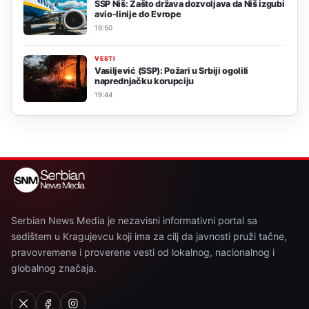
SSP Niš: Zašto država dozvoljava da Niš izgubi
avio-linije do Evrope
19:50
VESTI
Vasiljević (SSP): Požari u Srbiji ogolili
naprednjačku korupciju
19:44
Serbian News Media je nezavisni informativni portal sa
sedištem u Kragujevcu koji ima za cilj da javnosti pruži tačne,
pravovremene i proverene vesti od lokalnog, nacionalnog i
globalnog značaja.