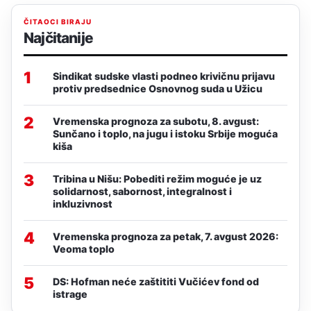
ČITAOCI BIRAJU
Najčitanije
1
Sindikat sudske vlasti podneo krivičnu prijavu
protiv predsednice Osnovnog suda u Užicu
2
Vremenska prognoza za subotu, 8. avgust:
Sunčano i toplo, na jugu i istoku Srbije moguća
kiša
3
Tribina u Nišu: Pobediti režim moguće je uz
solidarnost, sabornost, integralnost i
inkluzivnost
4
Vremenska prognoza za petak, 7. avgust 2026:
Veoma toplo
5
DS: Hofman neće zaštititi Vučićev fond od
istrage