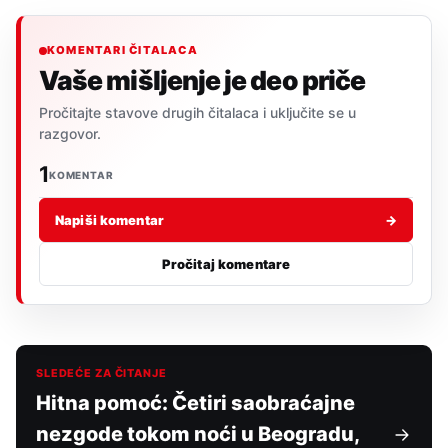
KOMENTARI ČITALACA
Vaše mišljenje je deo priče
Pročitajte stavove drugih čitalaca i uključite se u
razgovor.
1
KOMENTAR
Napiši komentar
→
Pročitaj komentare
SLEDEĆE ZA ČITANJE
Hitna pomoć: Četiri saobraćajne
nezgode tokom noći u Beogradu,