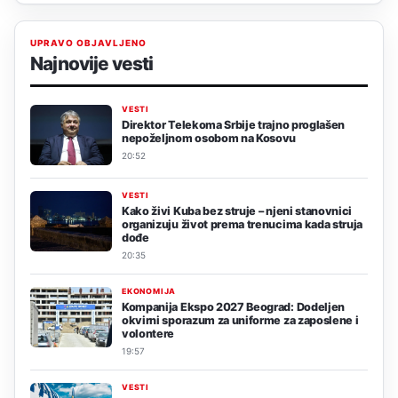
UPRAVO OBJAVLJENO
Najnovije vesti
VESTI
Direktor Telekoma Srbije trajno proglašen
nepoželjnom osobom na Kosovu
20:52
VESTI
Kako živi Kuba bez struje – njeni stanovnici
organizuju život prema trenucima kada struja
dođe
20:35
EKONOMIJA
Kompanija Ekspo 2027 Beograd: Dodeljen
okvirni sporazum za uniforme za zaposlene i
volontere
19:57
VESTI