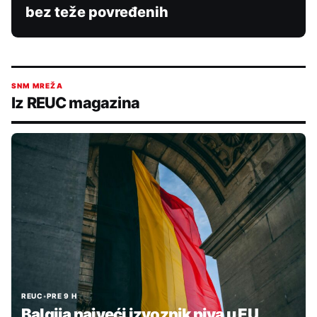
bez teže povređenih
SNM MREŽA
Iz REUC magazina
REUC
•
PRE 9 H
Balgija najveći izvoznik piva u EU