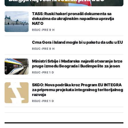
TASS: Ruski hakeri pronašli dokumenta sa
dokazima da ukrajinskim napadima upravlja
NATO
REUC
•
PRE 9 H
Crna Gora i Island mogle bi u paketu da uđu u EU
REUC
•
PRE 9 H
Ministri Srbije i Mađarske najavili otvaranje brze
pruge između Beograda i Budimpešte za jesen
REUC
•
PRE 1 D
SKGO: Nova podrška kroz Program EU INTEGRA
za pripremu projekata integralnog teritorijalnog
razvoja
REUC
•
PRE 1 D