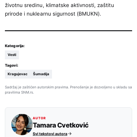
životnu sredinu, klimatske aktivnosti, zaštitu
prirode i nuklearnu sigurnost (BMUKN).
Kategorija:
Vesti
Tagovi:
Kragujevac
Šumadija
Sadržaj je zaštićen autorskim pravima. Prenošenje je dozvoljeno u skladu sa
pravilima SNM.rs.
AUTOR
Tamara Cvetković
Svi tekstovi autora