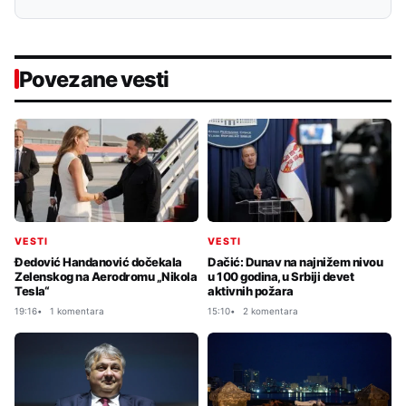
Povezane vesti
VESTI
VESTI
Đedović Handanović dočekala
Dačić: Dunav na najnižem nivou
Zelenskog na Aerodromu „Nikola
u 100 godina, u Srbiji devet
Tesla“
aktivnih požara
19:16
1 komentara
15:10
2 komentara