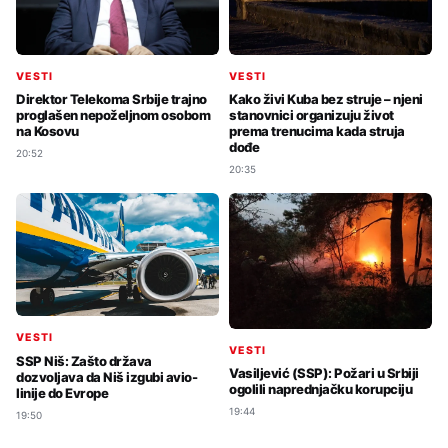
VESTI
VESTI
Direktor Telekoma Srbije trajno
Kako živi Kuba bez struje – njeni
proglašen nepoželjnom osobom
stanovnici organizuju život
na Kosovu
prema trenucima kada struja
dođe
20:52
20:35
VESTI
VESTI
SSP Niš: Zašto država
Vasiljević (SSP): Požari u Srbiji
dozvoljava da Niš izgubi avio-
ogolili naprednjačku korupciju
linije do Evrope
19:44
19:50