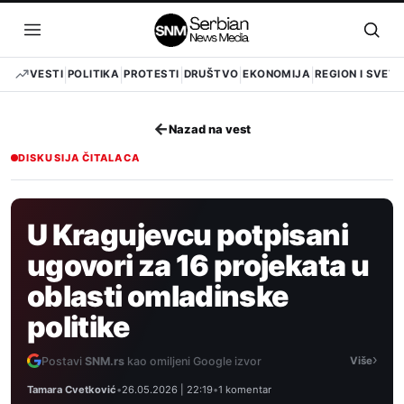
Pređi
na
Otvori
Otvo
sadržaj
meni
pret
VESTI
POLITIKA
PROTESTI
DRUŠTVO
EKONOMIJA
REGION I SVET
←
Nazad na vest
DISKUSIJA ČITALACA
U Kragujevcu potpisani
ugovori za 16 projekata u
oblasti omladinske
politike
›
Postavi
SNM.rs
kao omiljeni Google izvor
Više
Tamara Cvetković
•
26.05.2026 | 22:19
•
1 komentar