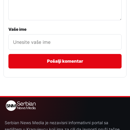
Vaše ime
Serbian News Media je nezavisni informativni portal sa
sedištem u Kragujevcu koji ima za cilj da javnosti pruži tačne,