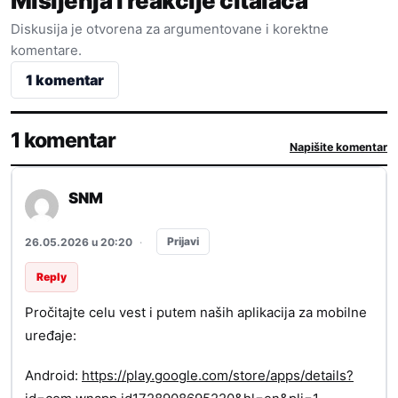
Mišljenja i reakcije čitalaca
Diskusija je otvorena za argumentovane i korektne
komentare.
1 komentar
1 komentar
Napišite komentar
SNM
Prijavi
26.05.2026 u 20:20
·
Reply
Pročitajte celu vest i putem naših aplikacija za mobilne
uređaje:
Android:
https://play.google.com/store/apps/details?