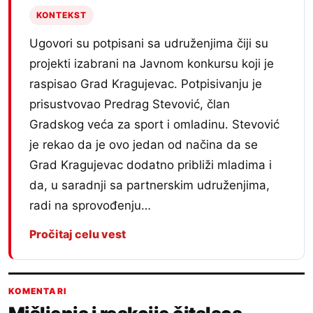
KONTEKST
Ugovori su potpisani sa udruženjima čiji su
projekti izabrani na Javnom konkursu koji je
raspisao Grad Kragujevac. Potpisivanju je
prisustvovao Predrag Stevović, član
Gradskog veća za sport i omladinu. Stevović
je rekao da je ovo jedan od načina da se
Grad Kragujevac dodatno približi mladima i
da, u saradnji sa partnerskim udruženjima,
radi na sprovođenju…
Pročitaj celu vest
KOMENTARI