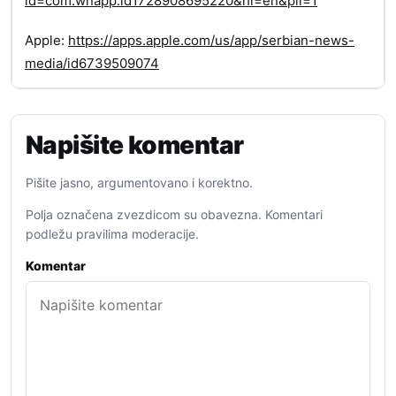
id=com.wnapp.id1728908695220&hl=en&pli=1
Apple:
https://apps.apple.com/us/app/serbian-news-
media/id6739509074
Napišite komentar
Pišite jasno, argumentovano i korektno.
Polja označena zvezdicom su obavezna. Komentari
podležu pravilima moderacije.
Komentar