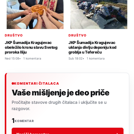
DRUŠTVO
DRUŠTVO
JKP Šumadija Kragujevac
JKP Šumadija Kragujevac
obeležilo krsnu slavu Svetog
uklanja divlju deponiju kod
proroka Iliju
groblja u Tefereču
Ned 15:08
1 komentara
Sub 18:02
1 komentara
KOMENTARI ČITALACA
Vaše mišljenje je deo priče
Pročitajte stavove drugih čitalaca i uključite se u
razgovor.
1
KOMENTAR