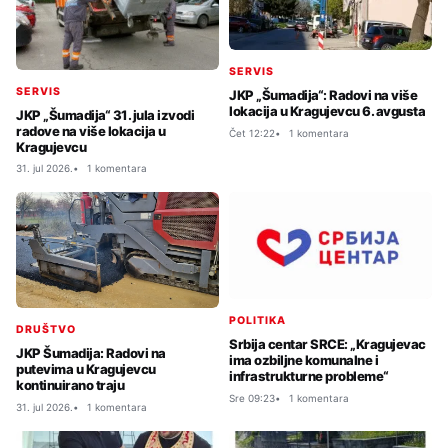
SERVIS
SERVIS
JKP „Šumadija“: Radovi na više
lokacija u Kragujevcu 6. avgusta
JKP „Šumadija“ 31. jula izvodi
radove na više lokacija u
Čet 12:22
1 komentara
Kragujevcu
31. jul 2026.
1 komentara
POLITIKA
DRUŠTVO
Srbija centar SRCE: „Kragujevac
JKP Šumadija: Radovi na
ima ozbiljne komunalne i
putevima u Kragujevcu
infrastrukturne probleme“
kontinuirano traju
Sre 09:23
1 komentara
31. jul 2026.
1 komentara