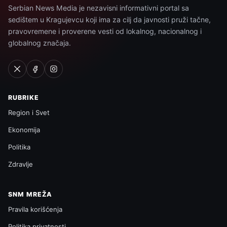
Serbian News Media je nezavisni informativni portal sa
sedištem u Kragujevcu koji ima za cilj da javnosti pruži tačne,
pravovremene i proverene vesti od lokalnog, nacionalnog i
globalnog značaja.
RUBRIKE
Region i Svet
Ekonomija
Politika
Zdravlje
SNM MREŽA
Pravila korišćenja
Politika privatnosti