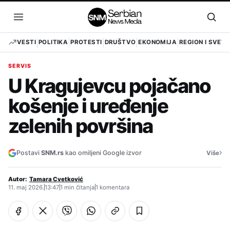
Pređi
na
Otvori
Otvo
sadržaj
meni
pret
VESTI
POLITIKA
PROTESTI
DRUŠTVO
EKONOMIJA
REGION I SVET
SERVIS
U Kragujevcu pojačano
košenje i uređenje
zelenih površina
›
Postavi
SNM.rs
kao omiljeni Google izvor
Više
Autor:
Tamara Cvetković
11. maj 2026.
13:47
1 min čitanja
1 komentara