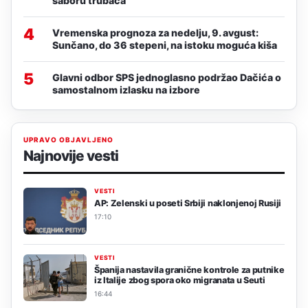
saboru trubača
4
Vremenska prognoza za nedelju, 9. avgust:
Sunčano, do 36 stepeni, na istoku moguća kiša
5
Glavni odbor SPS jednoglasno podržao Dačića o
samostalnom izlasku na izbore
UPRAVO OBJAVLJENO
Najnovije vesti
VESTI
AP: Zelenski u poseti Srbiji naklonjenoj Rusiji
17:10
VESTI
Španija nastavila granične kontrole za putnike
iz Italije zbog spora oko migranata u Seuti
16:44