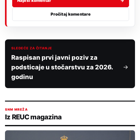
Napiši komentar
→
Pročitaj komentare
SLEDEĆE ZA ČITANJE
Raspisan prvi javni poziv za
podsticaje u stočarstvu za 2026.
godinu
SNM MREŽA
Iz REUC magazina