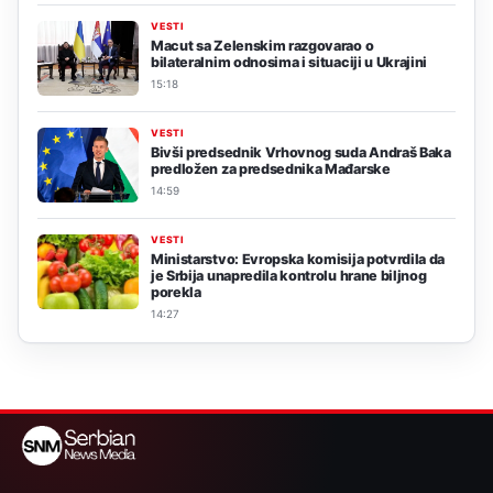
VESTI
Macut sa Zelenskim razgovarao o
bilateralnim odnosima i situaciji u Ukrajini
15:18
VESTI
Bivši predsednik Vrhovnog suda Andraš Baka
predložen za predsednika Mađarske
14:59
VESTI
Ministarstvo: Evropska komisija potvrdila da
je Srbija unapredila kontrolu hrane biljnog
porekla
14:27