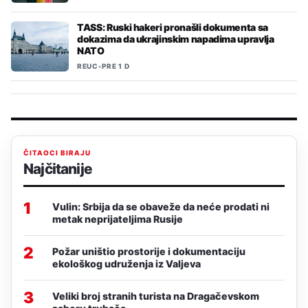
TASS: Ruski hakeri pronašli dokumenta sa
dokazima da ukrajinskim napadima upravlja
NATO
REUC
•
PRE 1 D
ČITAOCI BIRAJU
Najčitanije
1
Vulin: Srbija da se obaveže da neće prodati ni
metak neprijateljima Rusije
2
Požar uništio prostorije i dokumentaciju
ekološkog udruženja iz Valjeva
3
Veliki broj stranih turista na Dragačevskom