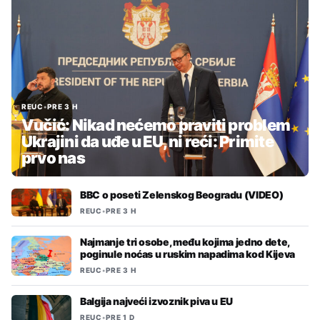
REUC
•
PRE 3 H
Vučić: Nikad nećemo praviti problem
Ukrajini da uđe u EU, ni reći: Primite
prvo nas
BBC o poseti Zelenskog Beogradu (VIDEO)
REUC
•
PRE 3 H
Najmanje tri osobe, među kojima jedno dete,
poginule noćas u ruskim napadima kod Kijeva
REUC
•
PRE 3 H
Balgija najveći izvoznik piva u EU
REUC
•
PRE 1 D