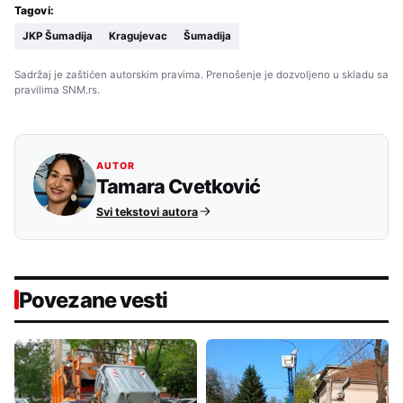
Tagovi:
JKP Šumadija
Kragujevac
Šumadija
Sadržaj je zaštićen autorskim pravima. Prenošenje je dozvoljeno u skladu sa
pravilima SNM.rs.
AUTOR
Tamara Cvetković
Svi tekstovi autora
Povezane vesti