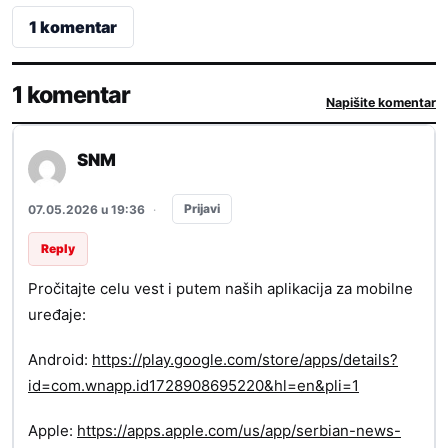
1 komentar
1 komentar
Napišite komentar
SNM
Prijavi
07.05.2026 u 19:36
·
Reply
Pročitajte celu vest i putem naših aplikacija za mobilne
uređaje:
Android:
https://play.google.com/store/apps/details?
id=com.wnapp.id1728908695220&hl=en&pli=1
Apple:
https://apps.apple.com/us/app/serbian-news-