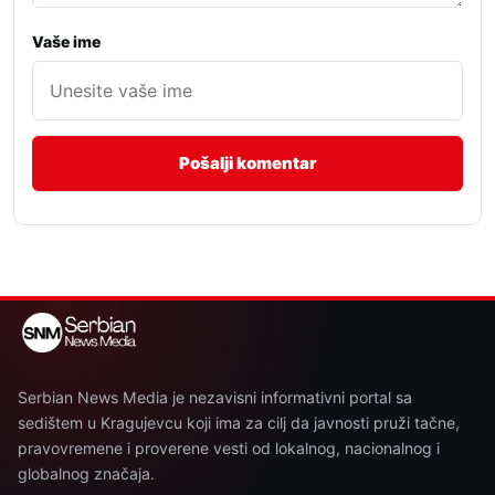
Vaše ime
Serbian News Media je nezavisni informativni portal sa
sedištem u Kragujevcu koji ima za cilj da javnosti pruži tačne,
pravovremene i proverene vesti od lokalnog, nacionalnog i
globalnog značaja.