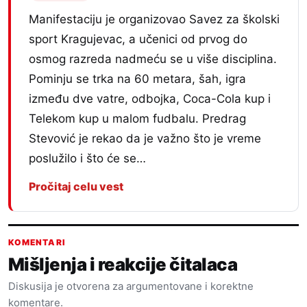
Manifestaciju je organizovao Savez za školski
sport Kragujevac, a učenici od prvog do
osmog razreda nadmeću se u više disciplina.
Pominju se trka na 60 metara, šah, igra
između dve vatre, odbojka, Coca-Cola kup i
Telekom kup u malom fudbalu. Predrag
Stevović je rekao da je važno što je vreme
poslužilo i što će se…
Pročitaj celu vest
KOMENTARI
Mišljenja i reakcije čitalaca
Diskusija je otvorena za argumentovane i korektne
komentare.